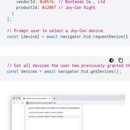
vendorId
:
0x057e
,
// Nintendo Co., Ltd
productId
:
0x2007
// Joy-Con Right
}
];
// Prompt user to select a Joy-Con device.
const
[
device
]
=
await
navigator
.
hid
.
requestDevice
({
// Get all devices the user has previously granted t
const
devices
=
await
navigator
.
hid
.
getDevices
();