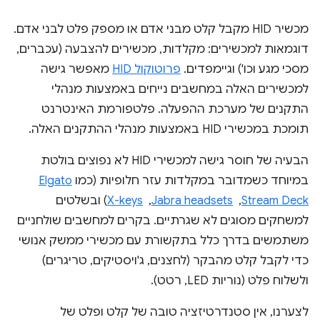
מכשיר HID מקבל קלט מבני אדם או מספק פלט לבני אדם.
דוגמאות למכשירים: מקלדות, מכשירים להצבעה (עכברים,
מסכי מגע וכו') וגיימפדים.
פרוטוקול HID
מאפשר גישה
למכשירים האלה במחשבים נייחים באמצעות מנהלי
התקנים של מערכת ההפעלה. פלטפורמת האינטרנט
תומכת במכשירי HID באמצעות מנהלי ההתקנים האלה.
הבעיה של חוסר גישה למכשירי HID לא נפוצים בולטת
במיוחד כשמדובר במקלדות עזר חלופיות (כמו
Elgato
Stream Deck
, ‏
Jabra headsets
, ‏
X-keys
) ובשלטים
למשחקים מסוגים לא שגרתיים. בקרים למחשבים שולחניים
משתמשים בדרך כלל בתקשורת עם מכשירי ממשק אנושי
כדי לקבל קלט מהבקר (לחצנים, ג'ויסטיקים, טריגרים)
ולשלוח פלט (נוריות LED, רטט).
לצערנו, אין סטנדרטיזציה טובה של קלט ופלט של