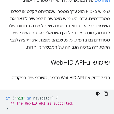
הפורמט
של המתאר מוגדר על ידי מפרט ה-HID.
שימוש ב-HID הוא ערך מספרי שמתייחס לקלט או לפלט
סטנדרטיים. ערכי השימוש מאפשרים למכשיר לתאר את
השימוש המיועד בו ואת המטרה של כל שדה בדוחות שלו.
לדוגמה, מוגדר אחד ללחצן השמאלי בעכבר. השימושים
מסודרים גם בדפי שימוש, שבהם מוצגת אינדיקציה לגבי
הקטגוריה ברמה הגבוהה של המכשיר או הדוח.
שימוש ב-Web
HID API
כדי לבדוק אם WebHID API נתמך, משתמשים בפקודה:
if
(
"hid"
in
navigator
)
{
// The WebHID API is supported.
}