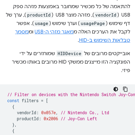
להתאמה של כל מכשיר שמחובר באמצעות מזהה ספק
USB ‏ (
vendorId
), מזהה מוצר USB ‏ (
productId
), ערך של
דף שימוש (
usagePage
) וערך שימוש (
usage
). אפשר
לקבל את הערכים האלה מ
מאגר מזהי ה-USB
ומ
מסמך
טבלאות השימוש ב-HID
.
אובייקטים מרובים של
HIDDevice
שמוחזרים על ידי
הפונקציה הזו מייצגים ממשקי HID מרובים באותו מכשיר
פיזי.
// Filter on devices with the Nintendo Switch Joy-Co
const
filters
=
[
{
vendorId
:
0x057e
,
// Nintendo Co., Ltd
productId
:
0x2006
// Joy-Con Left
},
{