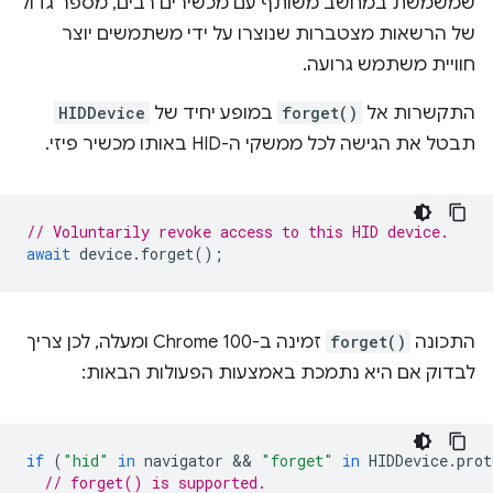
שמשמשת במחשב משותף עם מכשירים רבים, מספר גדול
של הרשאות מצטברות שנוצרו על ידי משתמשים יוצר
חוויית משתמש גרועה.
התקשרות אל
forget()
במופע יחיד של
HIDDevice
תבטל את הגישה לכל ממשקי ה-HID באותו מכשיר פיזי.
// Voluntarily revoke access to this HID device.
await
device
.
forget
();
התכונה
forget()
זמינה ב-Chrome 100 ומעלה, לכן צריך
לבדוק אם היא נתמכת באמצעות הפעולות הבאות:
if
(
"hid"
in
navigator
 && 
"forget"
in
HIDDevice
.
prot
// forget() is supported.