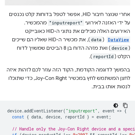
אחרי שנוצר חיבור HID, אפשר לטפל בדוחות קלט נכנסים
על ידי האזנה לאירועי
"inputreport"
מהמכשיר.
האירועים האלה מכילים את נתוני ה-HID כאובייקט
DataView
‏ (
data
), את מכשיר ה-HID שאליו הם שייכים
(
device
) ואת מזהה הדוח בן 8 הביטים שמשויך לדוח
הקלט (
reportId
).
בהמשך לדוגמה הקודמת, הקוד הזה עוזר לכם לזהות איזה
לחצן המשתמש לחץ במכשיר Joy-Con Right, כדי שתוכלו
לנסות אותו בבית.
device
.
addEventListener
(
"inputreport"
,
event
=
>
{
const
{
data
,
device
,
reportId
}
=
event
;
// Handle only the Joy-Con Right device and a speci
if
(
device
.
productId
!==
0x2007
 && 
reportId
!==
0x