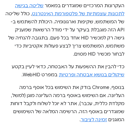
העקרונות המרכזיים שמוגדרים במאמר
שליטה בגישה
לתכונות עוצמתיות של פלטפורמת האינטרנט
, כולל שליטה
של המשתמש, שקיפות וארגונומיה. היכולת להשתמש ב-
API הזה מוגבלת בעיקר על ידי מודל הרשאות שמעניק
גישה רק למכשיר HID אחד בכל פעם. בתגובה להנחיה של
משתמש, המשתמש צריך לבצע פעולות אקטיביות כדי
לבחור מכשיר HID מסוים.
כדי להבין את ההשפעות על האבטחה, כדאי לעיין בקטע
שיקולים בנושא אבטחה ופרטיות
במפרט WebHID.
בנוסף, Chrome בודק את השימוש בכל אוסף ברמה
העליונה. אם השימוש באוסף ברמה העליונה מוגן (למשל,
מקלדת כללית, עכבר), אתר לא יוכל לשלוח ולקבל דוחות
שמוגדרים באוסף הזה. הרשימה המלאה של השימושים
המוגנים
זמינה לציבור
.