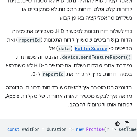
ולאפליקציות HID להחליף נתוני HID לא סטנדרטיים. בניגוד
לדוחות קלט ופלט, דוחות התכונות לא מתקבלים או
נשלחים מהאפליקציה באופן קבוע.
כדי לשלוח דוח תכונות למכשיר HID, מעבירים את מזהה
הדוח בן 8 הביטים שמשויך לדוח התכונות (
reportId
) ואת
הבייטים כ-
BufferSource
(
data
) אל
device.sendFeatureReport()
. ההבטחה שמוחזרת
נפתרת אחרי שהדוח נשלח. אם מכשיר ה-HID לא משתמש
במזהי דוחות, צריך להגדיר את
reportId
ל-0.
בדוגמה הזו מוסבר איך להשתמש בדוחות תכונות. הדוגמה
מראה איך לבקש מכשיר תאורה אחורית של מקלדת Apple,
לפתוח אותו ולגרום לו להבהב.
const
waitFor
=
duration
=
>
new
Promise
(
r
=
>
setTime