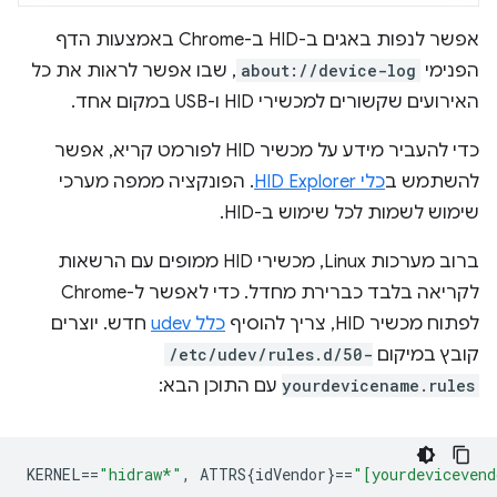
אפשר לנפות באגים ב-HID ב-Chrome באמצעות הדף
הפנימי
about://device-log
, שבו אפשר לראות את כל
האירועים שקשורים למכשירי HID ו-USB במקום אחד.
כדי להעביר מידע על מכשיר HID לפורמט קריא, אפשר
להשתמש ב
כלי HID Explorer
. הפונקציה ממפה מערכי
שימוש לשמות לכל שימוש ב-HID.
ברוב מערכות Linux, מכשירי HID ממופים עם הרשאות
לקריאה בלבד כברירת מחדל. כדי לאפשר ל-Chrome
לפתוח מכשיר HID, צריך להוסיף
כלל udev
חדש. יוצרים
קובץ במיקום
/etc/udev/rules.d/50-
yourdevicename.rules
עם התוכן הבא:
KERNEL
==
"hidraw*"
,
 ATTRS{idVendor}
==
"[yourdevicevend