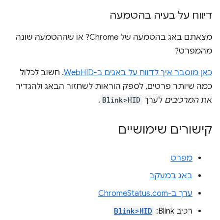
דיווח על בעיה בהטמעה
מצאתם באג בהטמעה של Chrome? או שההטמעה שונה
מהמפרט?
כאן מוסבר איך לדווח על באגים ב-WebHID
. חשוב לכלול
כמה שיותר פרטים, לספק הוראות לשחזור הבאג ולהגדיר
את
המרכיבים
לערך
Blink>HID
.
קישורים שימושיים
מפרט
באג במעקב
ערך ב-ChromeStatus.com
רכיב Blink:
Blink>HID