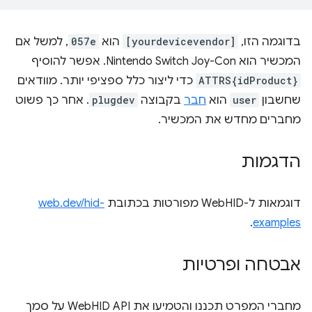
בדוגמה הזו,
[yourdevicevendor]
הוא
057e
, למשל אם
המכשיר הוא Nintendo Switch Joy-Con. אפשר להוסיף
ATTRS{idProduct}
כדי ליצור כלל ספציפי יותר. מוודאים
שחשבון
user
הוא
חבר
בקבוצה
plugdev
. אחר כך פשוט
מחברים מחדש את המכשיר.
הדגמות
דוגמאות ל-WebHID מפורטות בכתובת
web.dev/hid-
.
examples
אבטחה ופרטיות
מחברי המפרט תכננו והטמיעו את WebHID API על סמך