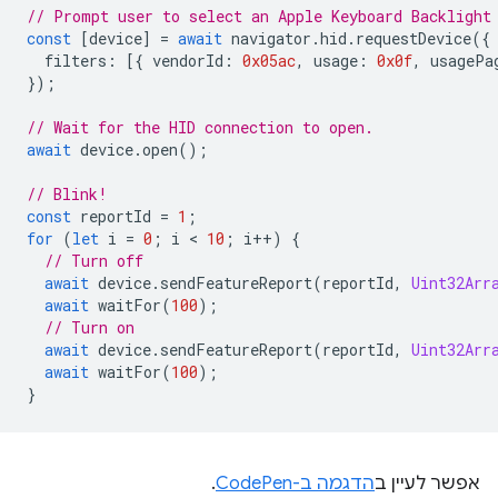
// Prompt user to select an Apple Keyboard Backlight
const
[
device
]
=
await
navigator
.
hid
.
requestDevice
({
filters
:
[{
vendorId
:
0x05ac
,
usage
:
0x0f
,
usagePa
});
// Wait for the HID connection to open.
await
device
.
open
();
// Blink!
const
reportId
=
1
;
for
(
let
i
=
0
;
i
 < 
10
;
i
++
)
{
// Turn off
await
device
.
sendFeatureReport
(
reportId
,
Uint32Arr
await
waitFor
(
100
);
// Turn on
await
device
.
sendFeatureReport
(
reportId
,
Uint32Arr
await
waitFor
(
100
);
}
אפשר לעיין ב
הדגמה ב-CodePen
.