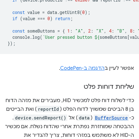
const
value
=
data
.
getUint8
(
0
);
if
(
value
===
0
)
return
;
const
someButtons
=
{
1
:
"A"
,
2
:
"X"
,
4
:
"B"
,
8
:
console
.
log
(
`User pressed button 
${
someButtons
[
val
});
אפשר לעיין ב
הדגמה ב-CodePen
.
שליחת דוחות פלט
כדי לשלוח דוח פלט למכשיר HID, מעבירים את מזהה הדוח
בן 8 הביטים שמשויך לדוח הפלט (
reportId
) ואת הבייטים
כ-
BufferSource
(
data
) אל
device.sendReport()
.
ההבטחה שמוחזרת נפתרת אחרי שהדוח נשלח. אם מכשיר
ה-HID לא משתמש במזהי דוחות, צריך להגדיר את