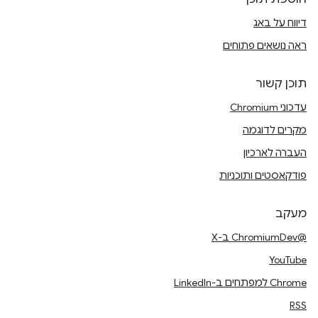
דיווח על באג
ראה נושאים פתוחים
תוכן קשור
עדכוני Chromium
מקרים לדוגמה
העברה לארכיון
פודקאסטים ותוכניות
מעקב
@ChromiumDev ב-X
YouTube
Chrome למפתחים ב-LinkedIn
RSS