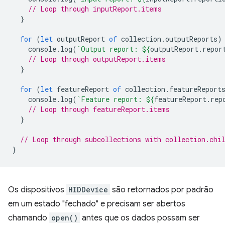
// Loop through inputReport.items
}
for
(
let
outputReport
of
collection
.
outputReports
)
console
.
log
(
`Output report: 
${
outputReport
.
repor
// Loop through outputReport.items
}
for
(
let
featureReport
of
collection
.
featureReport
console
.
log
(
`Feature report: 
${
featureReport
.
rep
// Loop through featureReport.items
}
// Loop through subcollections with collection.chi
}
Os dispositivos
HIDDevice
são retornados por padrão
em um estado "fechado" e precisam ser abertos
chamando
open()
antes que os dados possam ser