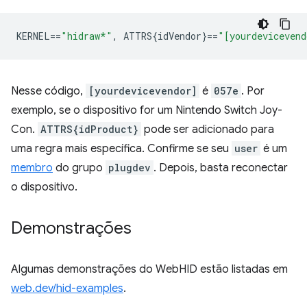
KERNEL
==
"hidraw*"
,
 ATTRS{idVendor}
==
"[yourdevicevend
Nesse código,
[yourdevicevendor]
é
057e
. Por
exemplo, se o dispositivo for um Nintendo Switch Joy-
Con.
ATTRS{idProduct}
pode ser adicionado para
uma regra mais específica. Confirme se seu
user
é um
membro
do grupo
plugdev
. Depois, basta reconectar
o dispositivo.
Demonstrações
Algumas demonstrações do WebHID estão listadas em
web.dev/hid-examples
.