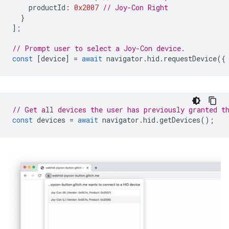
productId
:
0x2007
// Joy-Con Right
}
];
// Prompt user to select a Joy-Con device.
const
[
device
]
=
await
navigator
.
hid
.
requestDevice
({
// Get all devices the user has previously granted t
const
devices
=
await
navigator
.
hid
.
getDevices
();