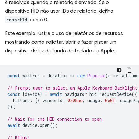
é resolvida quando o relatório é enviado. Se o
dispositivo HID não usar IDs de relatório, defina
reportId
como 0.
Este exemplo ilustra o uso de relatórios de recursos
mostrando como solicitar, abrir e fazer piscar um
dispositivo de luz de fundo do teclado da Apple.
const
waitFor
=
duration
=
>
new
Promise
(
r
=
>
setTime
// Prompt user to select an Apple Keyboard Backlight
const
[
device
]
=
await
navigator
.
hid
.
requestDevice
({
filters
:
[{
vendorId
:
0x05ac
,
usage
:
0x0f
,
usagePa
});
// Wait for the HID connection to open.
await
device
.
open
();
// Blink!