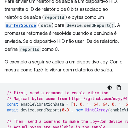
Para enviar um relatório de saída a um dispositivo HID,
transmita o ID de relatório de 8 bits associado ao
relatório de saída (
reportId
) e bytes como um
BufferSource
(
data
) para
device.sendReport()
. A
promessa retornada é resolvida quando a denúncia é
enviada. Se o dispositivo HID não usar IDs de relatório,
defina
reportId
como 0.
O exemplo a seguir se aplica a um dispositivo Joy-Con e
mostra como fazê-lo vibrar com relatórios de saída.
// First, send a command to enable vibration.
// Magical bytes come from https://github.com/mzyy94
const
enableVibrationData
=
[
1
,
0
,
1
,
64
,
64
,
0
,
1
,
6
await
device
.
sendReport
(
0x01
,
new
Uint8Array
(
enableV
// Then, send a command to make the Joy-Con device r
// Actual bytes are available in the sample.