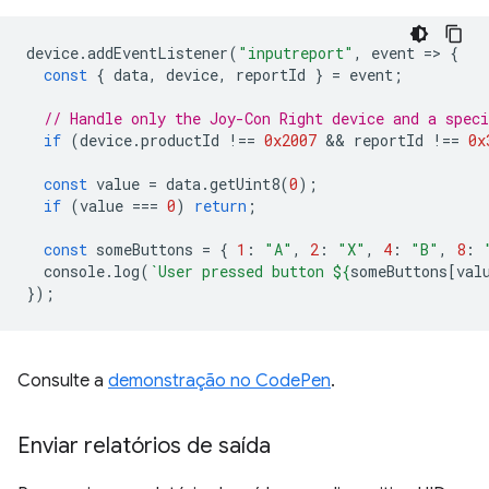
device
.
addEventListener
(
"inputreport"
,
event
=
>
{
const
{
data
,
device
,
reportId
}
=
event
;
// Handle only the Joy-Con Right device and a speci
if
(
device
.
productId
!==
0x2007
 && 
reportId
!==
0x
const
value
=
data
.
getUint8
(
0
);
if
(
value
===
0
)
return
;
const
someButtons
=
{
1
:
"A"
,
2
:
"X"
,
4
:
"B"
,
8
:
console
.
log
(
`User pressed button 
${
someButtons
[
val
});
Consulte a
demonstração no CodePen
.
Enviar relatórios de saída