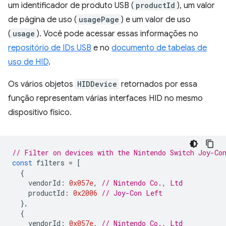
um identificador de produto USB (
productId
), um valor
de página de uso (
usagePage
) e um valor de uso
(
usage
). Você pode acessar essas informações no
repositório de IDs USB
e no
documento de tabelas de
uso de HID
.
Os vários objetos
HIDDevice
retornados por essa
função representam várias interfaces HID no mesmo
dispositivo físico.
// Filter on devices with the Nintendo Switch Joy-Co
const
filters
=
[
{
vendorId
:
0x057e
,
// Nintendo Co., Ltd
productId
:
0x2006
// Joy-Con Left
},
{
vendorId
:
0x057e
,
// Nintendo Co., Ltd