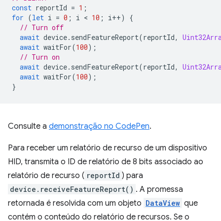
const
reportId
=
1
;
for
(
let
i
=
0
;
i
 < 
10
;
i
++
)
{
// Turn off
await
device
.
sendFeatureReport
(
reportId
,
Uint32Arr
await
waitFor
(
100
);
// Turn on
await
device
.
sendFeatureReport
(
reportId
,
Uint32Arr
await
waitFor
(
100
);
}
Consulte a
demonstração no CodePen
.
Para receber um relatório de recurso de um dispositivo
HID, transmita o ID de relatório de 8 bits associado ao
relatório de recurso (
reportId
) para
device.receiveFeatureReport()
. A promessa
retornada é resolvida com um objeto
DataView
que
contém o conteúdo do relatório de recursos. Se o