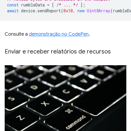
const
rumbleData
=
[
/* ... */
];
await
device
.
sendReport
(
0x10
,
new
Uint8Array
(
rumbleD
Consulte a
demonstração no CodePen
.
Enviar e receber relatórios de recursos