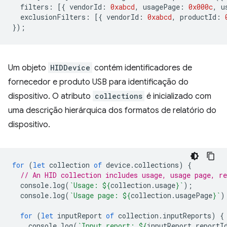
filters
:
[{
vendorId
:
0xabcd
,
usagePage
:
0x000c
,
u
exclusionFilters
:
[{
vendorId
:
0xabcd
,
productId
:
});
Um objeto
HIDDevice
contém identificadores de
fornecedor e produto USB para identificação do
dispositivo. O atributo
collections
é inicializado com
uma descrição hierárquica dos formatos de relatório do
dispositivo.
for
(
let
collection
of
device
.
collections
)
{
// An HID collection includes usage, usage page, re
console
.
log
(
`Usage: 
${
collection
.
usage
}
`
);
console
.
log
(
`Usage page: 
${
collection
.
usagePage
}
`
)
for
(
let
inputReport
of
collection
.
inputReports
)
{
console
.
log
(
`Input report: 
${
inputReport
.
reportI