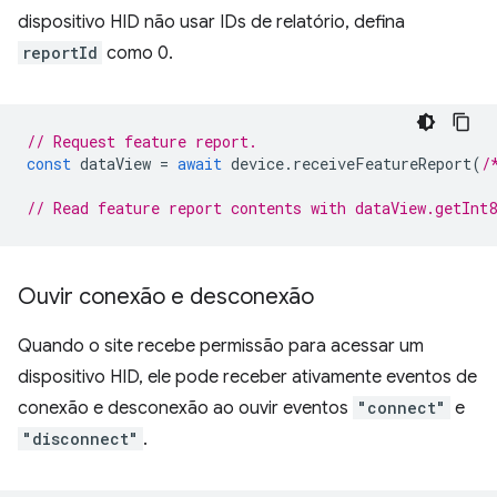
dispositivo HID não usar IDs de relatório, defina
reportId
como 0.
// Request feature report.
const
dataView
=
await
device
.
receiveFeatureReport
(
/
// Read feature report contents with dataView.getInt
Ouvir conexão e desconexão
Quando o site recebe permissão para acessar um
dispositivo HID, ele pode receber ativamente eventos de
conexão e desconexão ao ouvir eventos
"connect"
e
"disconnect"
.