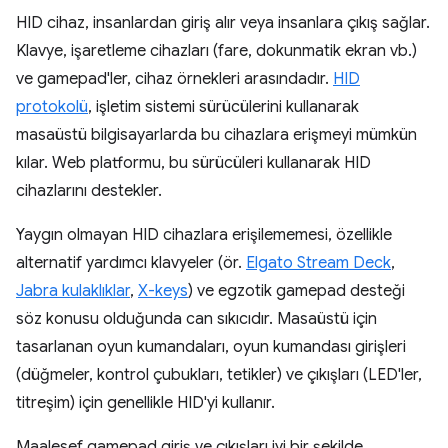
HID cihaz, insanlardan giriş alır veya insanlara çıkış sağlar.
Klavye, işaretleme cihazları (fare, dokunmatik ekran vb.)
ve gamepad'ler, cihaz örnekleri arasındadır.
HID
protokolü
, işletim sistemi sürücülerini kullanarak
masaüstü bilgisayarlarda bu cihazlara erişmeyi mümkün
kılar. Web platformu, bu sürücüleri kullanarak HID
cihazlarını destekler.
Yaygın olmayan HID cihazlara erişilememesi, özellikle
alternatif yardımcı klavyeler (ör.
Elgato Stream Deck
,
Jabra kulaklıklar
,
X-keys
) ve egzotik gamepad desteği
söz konusu olduğunda can sıkıcıdır. Masaüstü için
tasarlanan oyun kumandaları, oyun kumandası girişleri
(düğmeler, kontrol çubukları, tetikler) ve çıkışları (LED'ler,
titreşim) için genellikle HID'yi kullanır.
Maalesef gamepad giriş ve çıkışları iyi bir şekilde