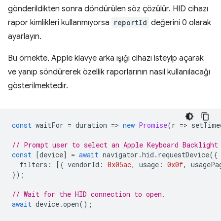
gönderildikten sonra döndürülen söz çözülür. HID cihazı
rapor kimlikleri kullanmıyorsa
reportId
değerini 0 olarak
ayarlayın.
Bu örnekte, Apple klavye arka ışığı cihazı isteyip açarak
ve yanıp söndürerek özellik raporlarının nasıl kullanılacağı
gösterilmektedir.
const
waitFor
=
duration
=
>
new
Promise
(
r
=
>
setTime
// Prompt user to select an Apple Keyboard Backlight
const
[
device
]
=
await
navigator
.
hid
.
requestDevice
({
filters
:
[{
vendorId
:
0x05ac
,
usage
:
0x0f
,
usagePa
});
// Wait for the HID connection to open.
await
device
.
open
();