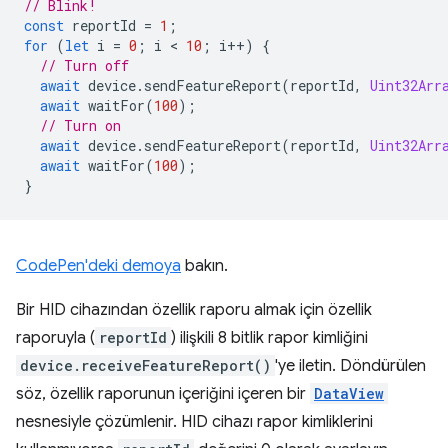
// Blink!
const
reportId
=
1
;
for
(
let
i
=
0
;
i
 < 
10
;
i
++
)
{
// Turn off
await
device
.
sendFeatureReport
(
reportId
,
Uint32Arr
await
waitFor
(
100
);
// Turn on
await
device
.
sendFeatureReport
(
reportId
,
Uint32Arr
await
waitFor
(
100
);
}
CodePen'deki demoya
bakın.
Bir HID cihazından özellik raporu almak için özellik
raporuyla (
reportId
) ilişkili 8 bitlik rapor kimliğini
device.receiveFeatureReport()
'ye iletin. Döndürülen
söz, özellik raporunun içeriğini içeren bir
DataView
nesnesiyle çözümlenir. HID cihazı rapor kimliklerini