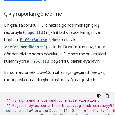
Çıkış raporları gönderme
Bir çıkış raporunu HID cihazına göndermek için çıkış
raporuyla (
reportId
) ilişkili 8 bitlik rapor kimliğini ve
baytları
BufferSource
(
data
) olarak
device.sendReport()
'a iletin. Döndürülen söz, rapor
gönderildikten sonra çözülür. HID cihazı rapor kimlikleri
kullanmıyorsa
reportId
değerini 0 olarak ayarlayın.
Bir sonraki örnek, Joy-Con cihazı için geçerlidir ve çıkış
raporlarıyla nasıl titreşim oluşturacağınızı gösterir.
// First, send a command to enable vibration.
// Magical bytes come from https://github.com/mzyy94
const
enableVibrationData
=
[
1
,
0
,
1
,
64
,
64
,
0
,
1
,
6