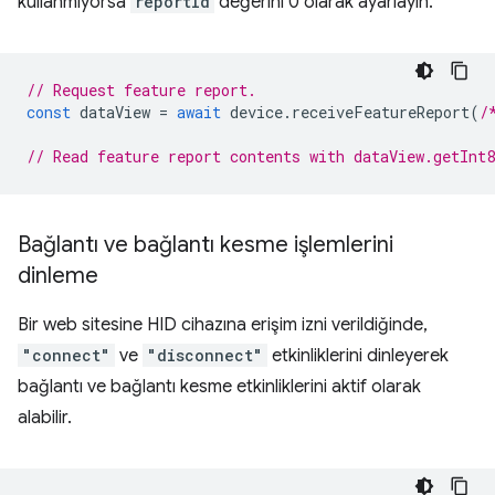
kullanmıyorsa
reportId
değerini 0 olarak ayarlayın.
// Request feature report.
const
dataView
=
await
device
.
receiveFeatureReport
(
/
// Read feature report contents with dataView.getInt
Bağlantı ve bağlantı kesme işlemlerini
dinleme
Bir web sitesine HID cihazına erişim izni verildiğinde,
"connect"
ve
"disconnect"
etkinliklerini dinleyerek
bağlantı ve bağlantı kesme etkinliklerini aktif olarak
alabilir.