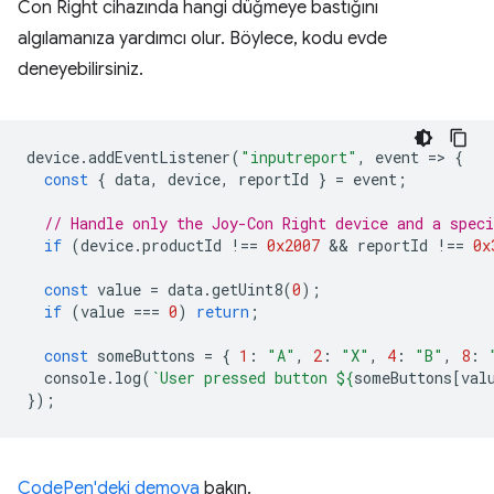
Con Right cihazında hangi düğmeye bastığını
algılamanıza yardımcı olur. Böylece, kodu evde
deneyebilirsiniz.
device
.
addEventListener
(
"inputreport"
,
event
=
>
{
const
{
data
,
device
,
reportId
}
=
event
;
// Handle only the Joy-Con Right device and a speci
if
(
device
.
productId
!==
0x2007
 && 
reportId
!==
0x
const
value
=
data
.
getUint8
(
0
);
if
(
value
===
0
)
return
;
const
someButtons
=
{
1
:
"A"
,
2
:
"X"
,
4
:
"B"
,
8
:
console
.
log
(
`User pressed button 
${
someButtons
[
val
});
CodePen'deki demoya
bakın.