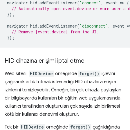
navigator
.
hid
.
addEventListener
(
"connect"
,
event
=
>
{
// Automatically open event.device or warn user a 
});
navigator
.
hid
.
addEventListener
(
"disconnect"
,
event
=
// Remove |event.device| from the UI.
});
HID cihazına erişimi iptal etme
Web sitesi,
HIDDevice
örneğinde
forget()
işlevini
çağırarak artık tutmak istemediği HID cihazlara erişim
izinlerini temizleyebilir. Örneğin, birçok cihazla paylaşılan
bir bilgisayarda kullanılan bir eğitim web uygulamasında,
kullanıcı tarafından oluşturulan çok sayıda izin birikmesi
kötü bir kullanıcı deneyimi oluşturur.
Tek bir
HIDDevice
örneğinde
forget()
çağrıldığında