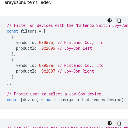
arayüzünü temsil eder.
// Filter on devices with the Nintendo Switch Joy-Co
const
filters
=
[
{
vendorId
:
0x057e
,
// Nintendo Co., Ltd
productId
:
0x2006
// Joy-Con Left
},
{
vendorId
:
0x057e
,
// Nintendo Co., Ltd
productId
:
0x2007
// Joy-Con Right
}
];
// Prompt user to select a Joy-Con device.
const
[
device
]
=
await
navigator
.
hid
.
requestDevice
({