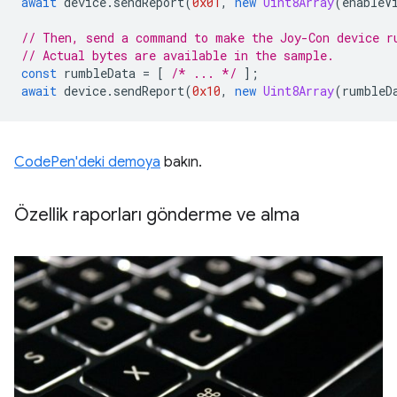
await
device
.
sendReport
(
0x01
,
new
Uint8Array
(
enableV
// Then, send a command to make the Joy-Con device r
// Actual bytes are available in the sample.
const
rumbleData
=
[
/* ... */
];
await
device
.
sendReport
(
0x10
,
new
Uint8Array
(
rumbleD
CodePen'deki demoya
bakın.
Özellik raporları gönderme ve alma