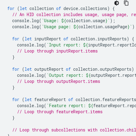
for
(
let
collection
of
device
.
collections
)
{
// An HID collection includes usage, usage page, re
console
.
log
(
`Usage: 
${
collection
.
usage
}
`
);
console
.
log
(
`Usage page: 
${
collection
.
usagePage
}
`
)
for
(
let
inputReport
of
collection
.
inputReports
)
{
console
.
log
(
`Input report: 
${
inputReport
.
reportI
// Loop through inputReport.items
}
for
(
let
outputReport
of
collection
.
outputReports
)
console
.
log
(
`Output report: 
${
outputReport
.
repor
// Loop through outputReport.items
}
for
(
let
featureReport
of
collection
.
featureReport
console
.
log
(
`Feature report: 
${
featureReport
.
rep
// Loop through featureReport.items
}
// Loop through subcollections with collection.chi
}