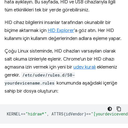
hata ayıklayın. Bu sayfada, HID ve USB cihazlarıyla ilgili
tüm etkinlikleri tek bir yerde görebilirsiniz.
HID cihaz bilgilerini insanlar tarafından okunabilir bir
biçime aktarmak için
HID Explorer
'a göz atın. Her HID
kullanımı için kullanım değerlerinden adlara eşleme yapar.
Çoğu Linux sisteminde, HID cihazları varsayılan olarak
salt okuma izinleriyle eşlenir. Chrome'un bir HID cihazı
açmasına izin vermek için yeni bir
udev kuralı
eklemeniz
gerekir.
/etc/udev/rules.d/50-
yourdevicename.rules
konumunda aşağıdaki içeriğe
sahip bir dosya oluşturun:
KERNEL
==
"hidraw*"
,
 ATTRS{idVendor}
==
"[yourdevicevend