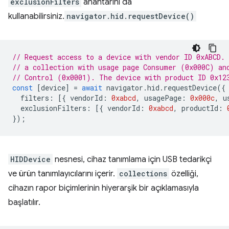
exclusionFilters
anahtarını da
kullanabilirsiniz.
navigator.hid.requestDevice()
// Request access to a device with vendor ID 0xABCD.
// a collection with usage page Consumer (0x000C) an
// Control (0x0001). The device with product ID 0x12
const
[
device
]
=
await
navigator
.
hid
.
requestDevice
({
filters
:
[{
vendorId
:
0xabcd
,
usagePage
:
0x000c
,
u
exclusionFilters
:
[{
vendorId
:
0xabcd
,
productId
:
});
HIDDevice
nesnesi, cihaz tanımlama için USB tedarikçi
ve ürün tanımlayıcılarını içerir.
collections
özelliği,
cihazın rapor biçimlerinin hiyerarşik bir açıklamasıyla
başlatılır.