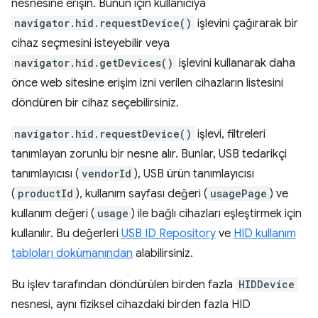
nesnesine erişin. Bunun için kullanıcıya
navigator.hid.requestDevice()
işlevini çağırarak bir
cihaz seçmesini isteyebilir veya
navigator.hid.getDevices()
işlevini kullanarak daha
önce web sitesine erişim izni verilen cihazların listesini
döndüren bir cihaz seçebilirsiniz.
navigator.hid.requestDevice()
işlevi, filtreleri
tanımlayan zorunlu bir nesne alır. Bunlar, USB tedarikçi
tanımlayıcısı (
vendorId
), USB ürün tanımlayıcısı
(
productId
), kullanım sayfası değeri (
usagePage
) ve
kullanım değeri (
usage
) ile bağlı cihazları eşleştirmek için
kullanılır. Bu değerleri
USB ID Repository
ve
HID kullanım
tabloları dokümanından
alabilirsiniz.
Bu işlev tarafından döndürülen birden fazla
HIDDevice
nesnesi, aynı fiziksel cihazdaki birden fazla HID