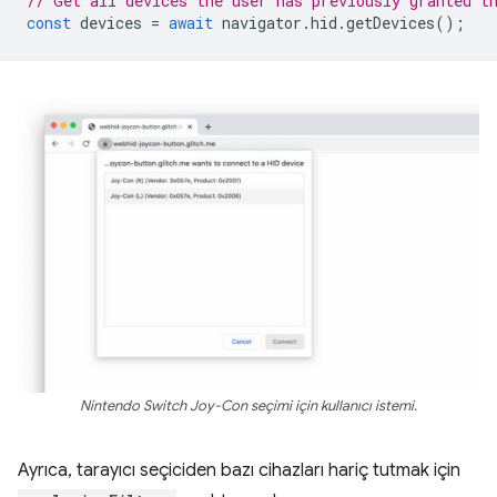
// Get all devices the user has previously granted t
const
devices
=
await
navigator
.
hid
.
getDevices
();
Nintendo Switch Joy-Con seçimi için kullanıcı istemi.
Ayrıca, tarayıcı seçiciden bazı cihazları hariç tutmak için