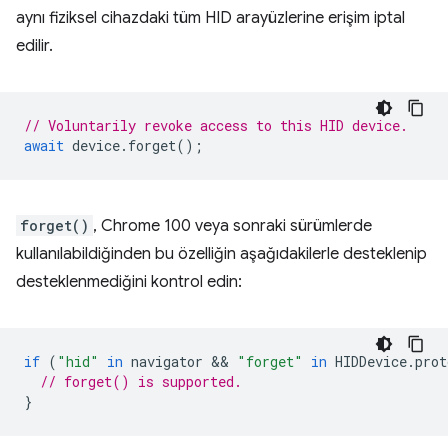
aynı fiziksel cihazdaki tüm HID arayüzlerine erişim iptal
edilir.
// Voluntarily revoke access to this HID device.
await
device
.
forget
();
forget()
, Chrome 100 veya sonraki sürümlerde
kullanılabildiğinden bu özelliğin aşağıdakilerle desteklenip
desteklenmediğini kontrol edin:
if
(
"hid"
in
navigator
 && 
"forget"
in
HIDDevice
.
prot
// forget() is supported.
}