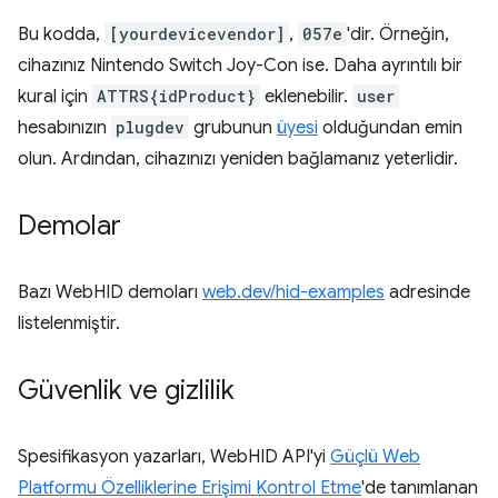
Bu kodda,
[yourdevicevendor]
,
057e
'dir. Örneğin,
cihazınız Nintendo Switch Joy-Con ise. Daha ayrıntılı bir
kural için
ATTRS{idProduct}
eklenebilir.
user
hesabınızın
plugdev
grubunun
üyesi
olduğundan emin
olun. Ardından, cihazınızı yeniden bağlamanız yeterlidir.
Demolar
Bazı WebHID demoları
web.dev/hid-examples
adresinde
listelenmiştir.
Güvenlik ve gizlilik
Spesifikasyon yazarları, WebHID API'yi
Güçlü Web
Platformu Özelliklerine Erişimi Kontrol Etme
'de tanımlanan