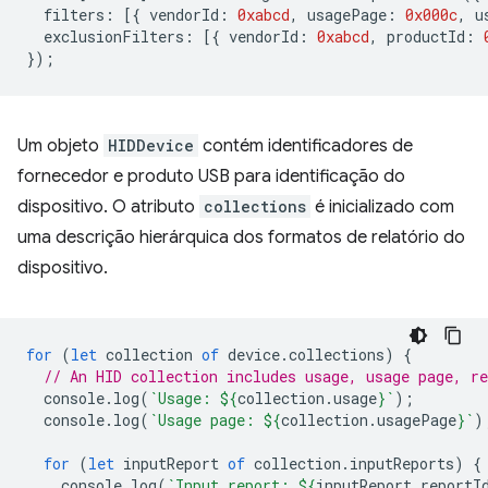
filters
:
[{
vendorId
:
0xabcd
,
usagePage
:
0x000c
,
u
exclusionFilters
:
[{
vendorId
:
0xabcd
,
productId
:
});
Um objeto
HIDDevice
contém identificadores de
fornecedor e produto USB para identificação do
dispositivo. O atributo
collections
é inicializado com
uma descrição hierárquica dos formatos de relatório do
dispositivo.
for
(
let
collection
of
device
.
collections
)
{
// An HID collection includes usage, usage page, re
console
.
log
(
`Usage: 
${
collection
.
usage
}
`
);
console
.
log
(
`Usage page: 
${
collection
.
usagePage
}
`
)
for
(
let
inputReport
of
collection
.
inputReports
)
{
console
.
log
(
`Input report: 
${
inputReport
.
reportI