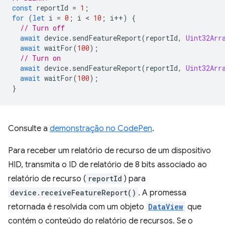
const
reportId
=
1
;
for
(
let
i
=
0
;
i
 < 
10
;
i
++
)
{
// Turn off
await
device
.
sendFeatureReport
(
reportId
,
Uint32Arr
await
waitFor
(
100
);
// Turn on
await
device
.
sendFeatureReport
(
reportId
,
Uint32Arr
await
waitFor
(
100
);
}
Consulte a
demonstração no CodePen
.
Para receber um relatório de recurso de um dispositivo
HID, transmita o ID de relatório de 8 bits associado ao
relatório de recurso (
reportId
) para
device.receiveFeatureReport()
. A promessa
retornada é resolvida com um objeto
DataView
que
contém o conteúdo do relatório de recursos. Se o