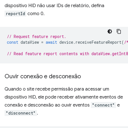
dispositivo HID não usar IDs de relatório, defina
reportId
como 0.
// Request feature report.
const
dataView
=
await
device
.
receiveFeatureReport
(
/
// Read feature report contents with dataView.getInt
Ouvir conexão e desconexão
Quando o site recebe permissão para acessar um
dispositivo HID, ele pode receber ativamente eventos de
conexão e desconexão ao ouvir eventos
"connect"
e
"disconnect"
.