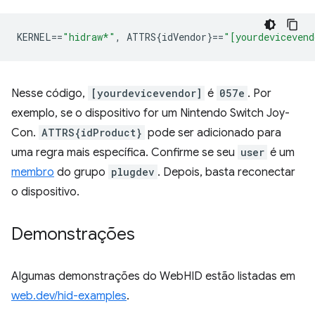
KERNEL
==
"hidraw*"
,
 ATTRS{idVendor}
==
"[yourdevicevend
Nesse código,
[yourdevicevendor]
é
057e
. Por
exemplo, se o dispositivo for um Nintendo Switch Joy-
Con.
ATTRS{idProduct}
pode ser adicionado para
uma regra mais específica. Confirme se seu
user
é um
membro
do grupo
plugdev
. Depois, basta reconectar
o dispositivo.
Demonstrações
Algumas demonstrações do WebHID estão listadas em
web.dev/hid-examples
.