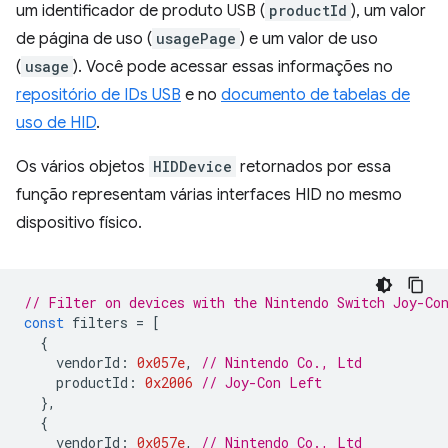
um identificador de produto USB (
productId
), um valor
de página de uso (
usagePage
) e um valor de uso
(
usage
). Você pode acessar essas informações no
repositório de IDs USB
e no
documento de tabelas de
uso de HID
.
Os vários objetos
HIDDevice
retornados por essa
função representam várias interfaces HID no mesmo
dispositivo físico.
// Filter on devices with the Nintendo Switch Joy-Co
const
filters
=
[
{
vendorId
:
0x057e
,
// Nintendo Co., Ltd
productId
:
0x2006
// Joy-Con Left
},
{
vendorId
:
0x057e
,
// Nintendo Co., Ltd