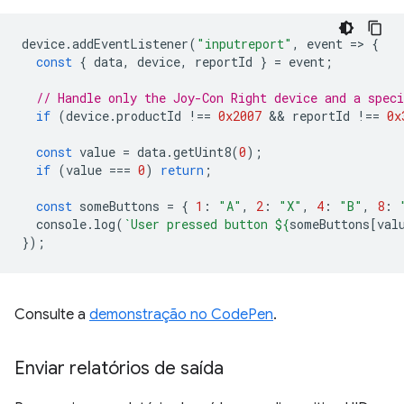
device
.
addEventListener
(
"inputreport"
,
event
=
>
{
const
{
data
,
device
,
reportId
}
=
event
;
// Handle only the Joy-Con Right device and a speci
if
(
device
.
productId
!==
0x2007
 && 
reportId
!==
0x
const
value
=
data
.
getUint8
(
0
);
if
(
value
===
0
)
return
;
const
someButtons
=
{
1
:
"A"
,
2
:
"X"
,
4
:
"B"
,
8
:
console
.
log
(
`User pressed button 
${
someButtons
[
val
});
Consulte a
demonstração no CodePen
.
Enviar relatórios de saída