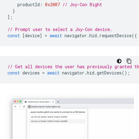
productId
:
0x2007
// Joy-Con Right
}
];
// Prompt user to select a Joy-Con device.
const
[
device
]
=
await
navigator
.
hid
.
requestDevice
({
// Get all devices the user has previously granted t
const
devices
=
await
navigator
.
hid
.
getDevices
();