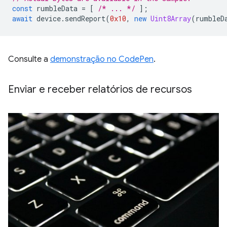
const
rumbleData
=
[
/* ... */
];
await
device
.
sendReport
(
0x10
,
new
Uint8Array
(
rumbleD
Consulte a
demonstração no CodePen
.
Enviar e receber relatórios de recursos