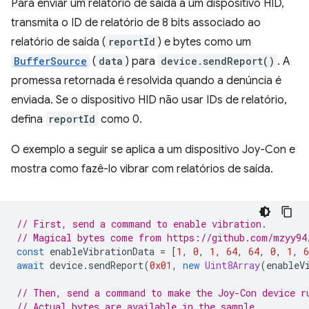
Para enviar um relatório de saída a um dispositivo HID,
transmita o ID de relatório de 8 bits associado ao
relatório de saída (
reportId
) e bytes como um
BufferSource
(
data
) para
device.sendReport()
. A
promessa retornada é resolvida quando a denúncia é
enviada. Se o dispositivo HID não usar IDs de relatório,
defina
reportId
como 0.
O exemplo a seguir se aplica a um dispositivo Joy-Con e
mostra como fazê-lo vibrar com relatórios de saída.
// First, send a command to enable vibration.
// Magical bytes come from https://github.com/mzyy94
const
enableVibrationData
=
[
1
,
0
,
1
,
64
,
64
,
0
,
1
,
6
await
device
.
sendReport
(
0x01
,
new
Uint8Array
(
enableV
// Then, send a command to make the Joy-Con device r
// Actual bytes are available in the sample.