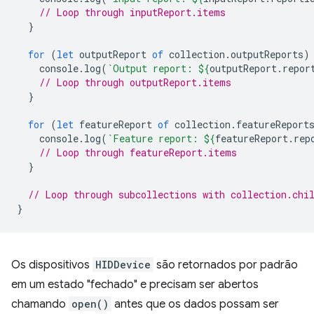
// Loop through inputReport.items
}
for
(
let
outputReport
of
collection
.
outputReports
)
console
.
log
(
`Output report: 
${
outputReport
.
repor
// Loop through outputReport.items
}
for
(
let
featureReport
of
collection
.
featureReport
console
.
log
(
`Feature report: 
${
featureReport
.
rep
// Loop through featureReport.items
}
// Loop through subcollections with collection.chi
}
Os dispositivos
HIDDevice
são retornados por padrão
em um estado "fechado" e precisam ser abertos
chamando
open()
antes que os dados possam ser