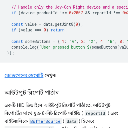
// Handle only the Joy-Con Right device and a speci
if
(
device
.
productId
!==
0x2007
 && 
reportId
!==
0x
const
value
=
data
.
getUint8
(
0
);
if
(
value
===
0
)
return
;
const
someButtons
=
{
1
:
"A"
,
2
:
"X"
,
4
:
"B"
,
8
:
console
.
log
(
`User pressed button 
${
someButtons
[
val
});
কোডপেনের ডেমোটি
দেখুন।
আউটপুট রিপোর্ট পাঠান
একটি HID ডিভাইসে আউটপুট রিপোর্ট পাঠাতে, আউটপুট
রিপোর্টের সাথে যুক্ত 8-বিট রিপোর্ট আইডি (
reportId
) এবং
বাইটগুলিকে
BufferSource
(
data
) হিসেবে