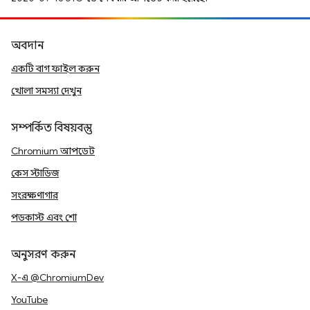
অবদান
একটি বাগ ফাইল করুন
খোলা সমস্যা দেখুন
সম্পর্কিত বিষয়বস্তু
Chromium আপডেট
কেস স্টাডিজ
সংরক্ষণাগার
পডকাস্ট এবং শো
অনুসরণ করুন
X-এ @ChromiumDev
YouTube