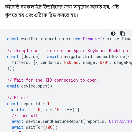
কীবোর্ড ব্যাকলাইট ডিভাইসের জন্য অনুরোধ করতে হয়, এটি
খুলতে হয় এবং এটিকে ব্লিঙ্ক করতে হয়।
const
waitFor
=
duration
=
>
new
Promise
(
r
=
>
setTime
// Prompt user to select an Apple Keyboard Backlight
const
[
device
]
=
await
navigator
.
hid
.
requestDevice
({
filters
:
[{
vendorId
:
0x05ac
,
usage
:
0x0f
,
usagePa
});
// Wait for the HID connection to open.
await
device
.
open
();
// Blink!
const
reportId
=
1
;
for
(
let
i
=
0
;
i
 < 
10
;
i
++
)
{
// Turn off
await
device
.
sendFeatureReport
(
reportId
,
Uint32Arr
await
waitFor
(
100
);