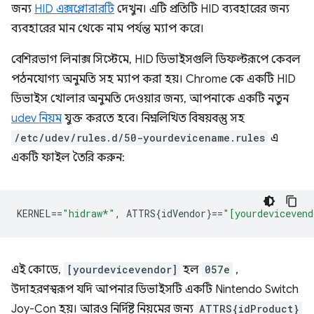
জন্য
HID এক্সপ্লোরারটি
দেখুন। এটি প্রতিটি HID ব্যবহারের জন্য
ব্যবহারের মান থেকে নাম পর্যন্ত ম্যাপ করে।
বেশিরভাগ লিনাক্স সিস্টেমে, HID ডিভাইসগুলি ডিফল্টরূপে কেবল
পঠনযোগ্য অনুমতি সহ ম্যাপ করা হয়। Chrome কে একটি HID
ডিভাইস খোলার অনুমতি দেওয়ার জন্য, আপনাকে একটি নতুন
udev নিয়ম
যুক্ত করতে হবে। নিম্নলিখিত বিষয়বস্তু সহ
/etc/udev/rules.d/50-yourdevicename.rules
এ
একটি ফাইল তৈরি করুন:
KERNEL
==
"hidraw*"
,
 ATTRS{idVendor}
==
"[yourdevicevend
এই কোডে,
[yourdevicevendor]
হল
057e
,
উদাহরণস্বরূপ যদি আপনার ডিভাইসটি একটি Nintendo Switch
Joy-Con হয়। আরও নির্দিষ্ট নিয়মের জন্য
ATTRS{idProduct}