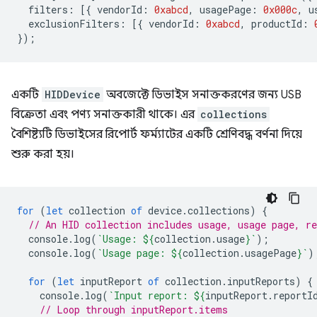
filters
:
[{
vendorId
:
0xabcd
,
usagePage
:
0x000c
,
u
exclusionFilters
:
[{
vendorId
:
0xabcd
,
productId
:
});
একটি
HIDDevice
অবজেক্টে ডিভাইস সনাক্তকরণের জন্য USB
বিক্রেতা এবং পণ্য সনাক্তকারী থাকে। এর
collections
বৈশিষ্ট্যটি ডিভাইসের রিপোর্ট ফর্ম্যাটের একটি শ্রেণিবদ্ধ বর্ণনা দিয়ে
শুরু করা হয়।
for
(
let
collection
of
device
.
collections
)
{
// An HID collection includes usage, usage page, re
console
.
log
(
`Usage: 
${
collection
.
usage
}
`
);
console
.
log
(
`Usage page: 
${
collection
.
usagePage
}
`
)
for
(
let
inputReport
of
collection
.
inputReports
)
{
console
.
log
(
`Input report: 
${
inputReport
.
reportI
// Loop through inputReport.items