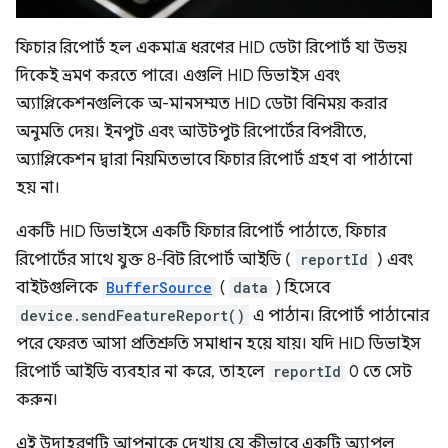
ফিচার রিপোর্ট হল একমাত্র ধরণের HID ডেটা রিপোর্ট যা উভয়
দিকেই ভ্রমণ করতে পারে। এগুলি HID ডিভাইস এবং
অ্যাপ্লিকেশনগুলিকে অ-মানসম্মত HID ডেটা বিনিময় করার
অনুমতি দেয়। ইনপুট এবং আউটপুট রিপোর্টের বিপরীতে,
অ্যাপ্লিকেশন দ্বারা নিয়মিতভাবে ফিচার রিপোর্ট গ্রহণ বা পাঠানো
হয় না।
একটি HID ডিভাইসে একটি ফিচার রিপোর্ট পাঠাতে, ফিচার
রিপোর্টের সাথে যুক্ত 8-বিট রিপোর্ট আইডি (
reportId
) এবং
বাইটগুলিকে
BufferSource
(
data
) হিসেবে
device.sendFeatureReport()
এ পাঠান। রিপোর্ট পাঠানোর
পরে ফেরত আসা প্রতিশ্রুতি সমাধান হয়ে যায়। যদি HID ডিভাইস
রিপোর্ট আইডি ব্যবহার না করে, তাহলে
reportId
0 তে সেট
করুন।
এই উদাহরণটি আপনাকে দেখায় যে কীভাবে একটি অ্যাপল