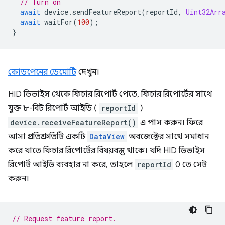
// Turn on
await
device
.
sendFeatureReport
(
reportId
,
Uint32Arr
await
waitFor
(
100
);
}
কোডপেনের ডেমোটি
দেখুন।
HID ডিভাইস থেকে ফিচার রিপোর্ট পেতে, ফিচার রিপোর্টের সাথে
যুক্ত ৮-বিট রিপোর্ট আইডি (
reportId
)
device.receiveFeatureReport()
এ পাস করুন। ফিরে
আসা প্রতিশ্রুতিটি একটি
DataView
অবজেক্টের সাথে সমাধান
করে যাতে ফিচার রিপোর্টের বিষয়বস্তু থাকে। যদি HID ডিভাইস
রিপোর্ট আইডি ব্যবহার না করে, তাহলে
reportId
0 তে সেট
করুন।
// Request feature report.