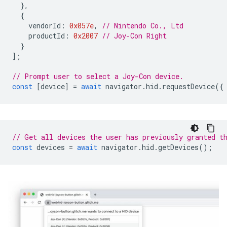
},
{
vendorId
:
0x057e
,
// Nintendo Co., Ltd
productId
:
0x2007
// Joy-Con Right
}
];
// Prompt user to select a Joy-Con device.
const
[
device
]
=
await
navigator
.
hid
.
requestDevice
({
// Get all devices the user has previously granted t
const
devices
=
await
navigator
.
hid
.
getDevices
();