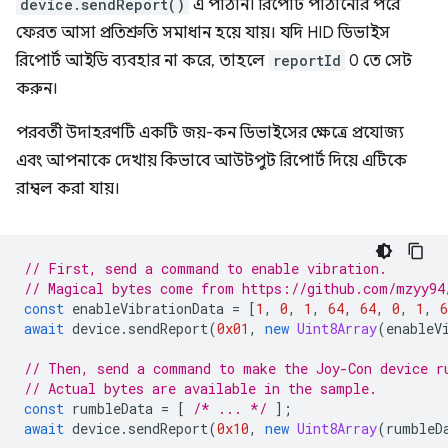
device.sendReport()
এ পাঠান। রিপোর্ট পাঠানোর পরে
ফেরত আসা প্রতিশ্রুতি সমাধান হয়ে যায়। যদি HID ডিভাইস
রিপোর্ট আইডি ব্যবহার না করে, তাহলে
reportId
0 তে সেট
করুন।
পরবর্তী উদাহরণটি একটি জয়-কন ডিভাইসের ক্ষেত্রে প্রযোজ্য
এবং আপনাকে দেখায় কিভাবে আউটপুট রিপোর্ট দিয়ে এটিকে
রাম্বল করা যায়।
// First, send a command to enable vibration.
// Magical bytes come from https://github.com/mzyy94
const
enableVibrationData
=
[
1
,
0
,
1
,
64
,
64
,
0
,
1
,
6
await
device
.
sendReport
(
0x01
,
new
Uint8Array
(
enableV
// Then, send a command to make the Joy-Con device r
// Actual bytes are available in the sample.
const
rumbleData
=
[
/* ... */
];
await
device
.
sendReport
(
0x10
,
new
Uint8Array
(
rumbleD