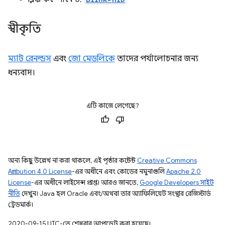
স্বীকৃতি
ম্যাট রেনল্ডস
এবং
জো মেডলিকে
তাদের পর্যালোচনার জন্য
ধন্যবাদ।
এটি কাজে লেগেছে?
অন্য কিছু উল্লেখ না করা থাকলে, এই পৃষ্ঠার কন্টেন্ট
Creative Commons
Attribution 4.0 License
-এর অধীনে এবং কোডের নমুনাগুলি
Apache 2.0
License
-এর অধীনে লাইসেন্স প্রাপ্ত। আরও জানতে,
Google Developers সাইট
নীতি
দেখুন। Java হল Oracle এবং/অথবা তার অ্যাফিলিয়েট সংস্থার রেজিস্টার্ড
ট্রেডমার্ক।
2020-09-15 UTC-তে শেষবার আপডেট করা হয়েছে।