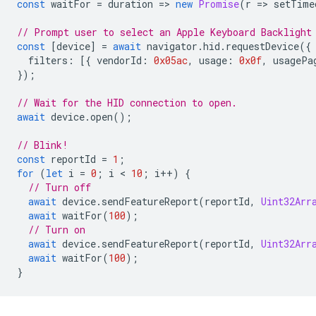
const
waitFor
=
duration
=
>
new
Promise
(
r
=
>
setTime
// Prompt user to select an Apple Keyboard Backlight
const
[
device
]
=
await
navigator
.
hid
.
requestDevice
({
filters
:
[{
vendorId
:
0x05ac
,
usage
:
0x0f
,
usagePa
});
// Wait for the HID connection to open.
await
device
.
open
();
// Blink!
const
reportId
=
1
;
for
(
let
i
=
0
;
i
 < 
10
;
i
++
)
{
// Turn off
await
device
.
sendFeatureReport
(
reportId
,
Uint32Arr
await
waitFor
(
100
);
// Turn on
await
device
.
sendFeatureReport
(
reportId
,
Uint32Arr
await
waitFor
(
100
);
}