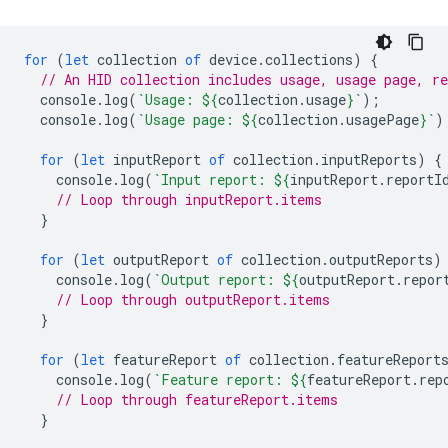
for
(
let
collection
of
device
.
collections
)
{
// An HID collection includes usage, usage page, re
console
.
log
(
`Usage: 
${
collection
.
usage
}
`
);
console
.
log
(
`Usage page: 
${
collection
.
usagePage
}
`
)
for
(
let
inputReport
of
collection
.
inputReports
)
{
console
.
log
(
`Input report: 
${
inputReport
.
reportI
// Loop through inputReport.items
}
for
(
let
outputReport
of
collection
.
outputReports
)
console
.
log
(
`Output report: 
${
outputReport
.
repor
// Loop through outputReport.items
}
for
(
let
featureReport
of
collection
.
featureReport
console
.
log
(
`Feature report: 
${
featureReport
.
rep
// Loop through featureReport.items
}