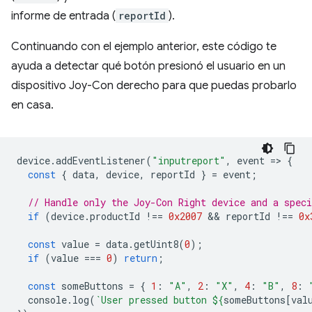
informe de entrada (
reportId
).
Continuando con el ejemplo anterior, este código te
ayuda a detectar qué botón presionó el usuario en un
dispositivo Joy-Con derecho para que puedas probarlo
en casa.
device
.
addEventListener
(
"inputreport"
,
event
=
>
{
const
{
data
,
device
,
reportId
}
=
event
;
// Handle only the Joy-Con Right device and a speci
if
(
device
.
productId
!==
0x2007
 && 
reportId
!==
0x
const
value
=
data
.
getUint8
(
0
);
if
(
value
===
0
)
return
;
const
someButtons
=
{
1
:
"A"
,
2
:
"X"
,
4
:
"B"
,
8
:
console
.
log
(
`User pressed button 
${
someButtons
[
val