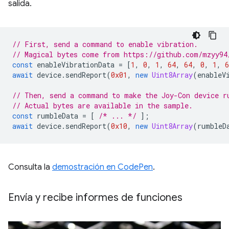
salida.
// First, send a command to enable vibration.
// Magical bytes come from https://github.com/mzyy94
const
enableVibrationData
=
[
1
,
0
,
1
,
64
,
64
,
0
,
1
,
6
await
device
.
sendReport
(
0x01
,
new
Uint8Array
(
enableV
// Then, send a command to make the Joy-Con device r
// Actual bytes are available in the sample.
const
rumbleData
=
[
/* ... */
];
await
device
.
sendReport
(
0x10
,
new
Uint8Array
(
rumbleD
Consulta la
demostración en CodePen
.
Envía y recibe informes de funciones