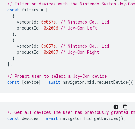
// Filter on devices with the Nintendo Switch Joy-Co
const
filters
=
[
{
vendorId
:
0x057e
,
// Nintendo Co., Ltd
productId
:
0x2006
// Joy-Con Left
},
{
vendorId
:
0x057e
,
// Nintendo Co., Ltd
productId
:
0x2007
// Joy-Con Right
}
];
// Prompt user to select a Joy-Con device.
const
[
device
]
=
await
navigator
.
hid
.
requestDevice
({
// Get all devices the user has previously granted t
const
devices
=
await
navigator
.
hid
.
getDevices
();