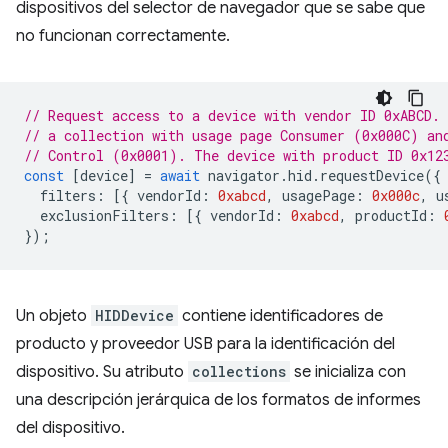
dispositivos del selector de navegador que se sabe que
no funcionan correctamente.
// Request access to a device with vendor ID 0xABCD.
// a collection with usage page Consumer (0x000C) an
// Control (0x0001). The device with product ID 0x12
const
[
device
]
=
await
navigator
.
hid
.
requestDevice
({
filters
:
[{
vendorId
:
0xabcd
,
usagePage
:
0x000c
,
u
exclusionFilters
:
[{
vendorId
:
0xabcd
,
productId
:
});
Un objeto
HIDDevice
contiene identificadores de
producto y proveedor USB para la identificación del
dispositivo. Su atributo
collections
se inicializa con
una descripción jerárquica de los formatos de informes
del dispositivo.