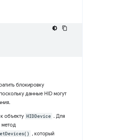
ратить блокировку
поскольку данные HID могут
ния.
 к объекту
HIDDevice
. Для
в метод
etDevices()
, который