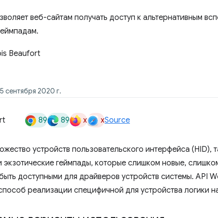
зволяет веб-сайтам получать доступ к альтернативным вс
геймпадам.
is Beaufort
5 сентября 2020 г.
89
89
x
x
rt
Source
ожество устройств пользовательского интерфейса (HID), т
и экзотические геймпады, которые слишком новые, слишко
 быть доступными для драйверов устройств системы. API W
способ реализации специфичной для устройства логики на 