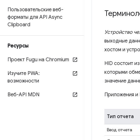
Пользовательские веб-
Терминол
форматы для API Async
Clipboard
Устройство ч
выходные данн
Ресурсы
хостом и устр
Проект Fugu на Chromium
HID состоит из
которыми обме
Изучите PWA:
возможности
значение данн
Веб-API MDN
Приложения и 
Тип отчета
Ввод отчета