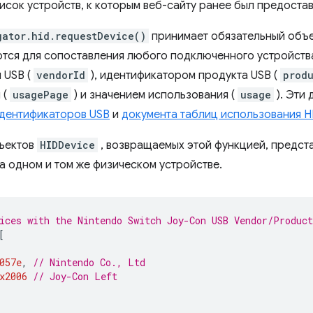
исок устройств, к которым веб-сайту ранее был предостав
gator.hid.requestDevice()
принимает обязательный объе
тся для сопоставления любого подключенного устройств
 USB (
vendorId
), идентификатором продукта USB (
prod
 (
usagePage
) и значением использования (
usage
). Эти
дентификаторов USB
и
документа таблиц использования H
ъектов
HIDDevice
, возвращаемых этой функцией, предст
а одном и том же физическом устройстве.
ices with the Nintendo Switch Joy-Con USB Vendor/Product
[
057e
,
// Nintendo Co., Ltd
x2006
// Joy-Con Left