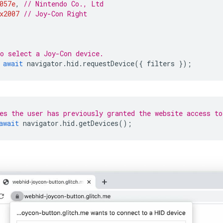
057e
,
// Nintendo Co., Ltd
x2007
// Joy-Con Right
o select a Joy-Con device.
await
navigator
.
hid
.
requestDevice
({
filters
});
es the user has previously granted the website access to
await
navigator
.
hid
.
getDevices
();