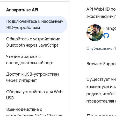
API WebHID по
Аппаратные API
экзотическим 
Подключайтесь к необычным
HID-устройствам
Franço
Общайтесь с устройствами
Bluetooth через Java
Script
Опубликовано: 1
Чтение и запись в
последовательный порт
Browser Suppo
Доступ к USB-устройствам
Существует мн
через Интернет
клавиатуры ил
Сборка устройства для Web
редкие, чтобы
USB
предоставляя 
Взаимодействие с
устройствами NFC в Chrome