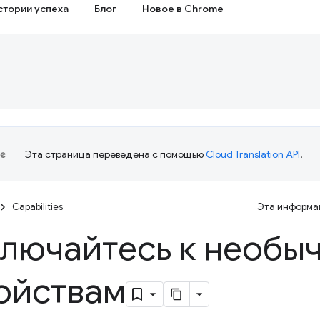
стории успеха
Блог
Новое в Chrome
Эта страница переведена с помощью
Cloud Translation API
.
Capabilities
Эта информац
лючайтесь к необы
ойствам