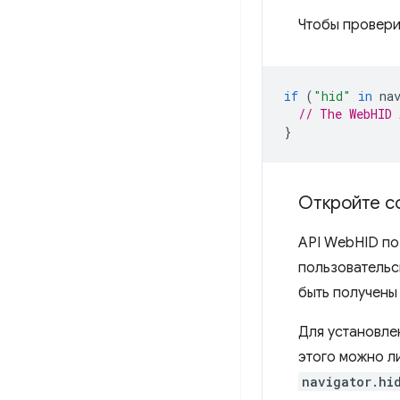
Чтобы провери
if
(
"hid"
in
na
// The WebHID 
}
Откройте с
API WebHID по
пользовательс
быть получены
Для установле
этого можно л
navigator.hi