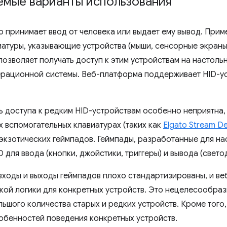
емые варианты использования
о принимает ввод от человека или выдает ему вывод. Прим
атуры, указывающие устройства (мыши, сенсорные экраны и
позволяет получать доступ к этим устройствам на настол
рационной системы. Веб-платформа поддерживает HID-уст
 доступа к редким HID-устройствам особенно неприятна, 
х вспомогательных клавиатурах (таких как
Elgato Stream D
 экзотических геймпадов. Геймпады, разработанные для на
 для ввода (кнопки, джойстики, триггеры) и вывода (свето
входы и выходы геймпадов плохо стандартизированы, и ве
кой логики для конкретных устройств. Это нецелесообраз
ьшого количества старых и редких устройств. Кроме того,
собенностей поведения конкретных устройств.