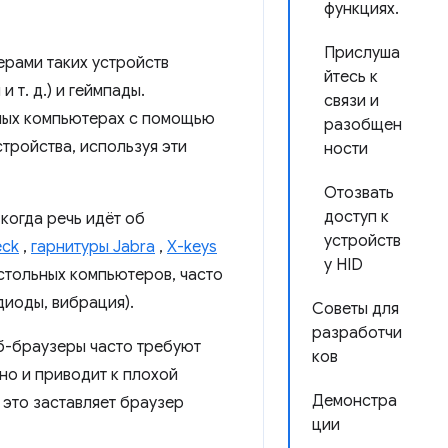
функциях.
Прислуша
ерами таких устройств
йтесь к
 т. д.) и геймпады.
связи и
ьных компьютерах с помощью
разобщен
ройства, используя эти
ности
Отозвать
доступ к
когда речь идёт об
устройств
eck
,
гарнитуры Jabra
,
X-keys
у HID
стольных компьютеров, часто
диоды, вибрация).
Советы для
разработчи
б-браузеры часто требуют
ков
но и приводит к плохой
Демонстра
 это заставляет браузер
ции