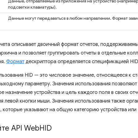
Данные, отправляемые из приложения на устройство (например
подсветки клавиатуры).
Данные могут передаваться в любом направлении. Формат завис
чета описывает двоичный формат отчетов, поддерживаемы
архична и позволяет группировать отчеты в отдельные кол
ня.
Формат
дескриптора определяется спецификацией HID
льзования HID — это числовое значение, относящееся к 
выходному параметру. Значения использования позволяют
е назначение устройства и цель каждого поля в своих отч
я левой кнопки мыши. Значения использования также орга
, которые указывают на общую категорию устройства или 
йте API Web
HID