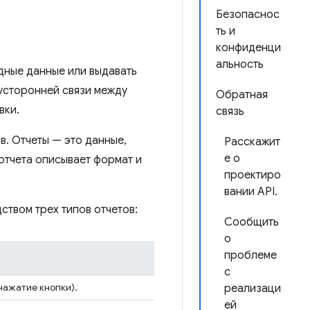
Безопаснос
ть и
конфиденци
альность
дные данные или выдавать
усторонней связи между
Обратная
вки.
связь
в. Отчеты — это данные,
Расскажит
е о
отчета описывает формат и
проектиро
вании API.
твом трех типов отчетов:
Сообщить
о
проблеме
с
нажатие кнопки).
реализаци
ей