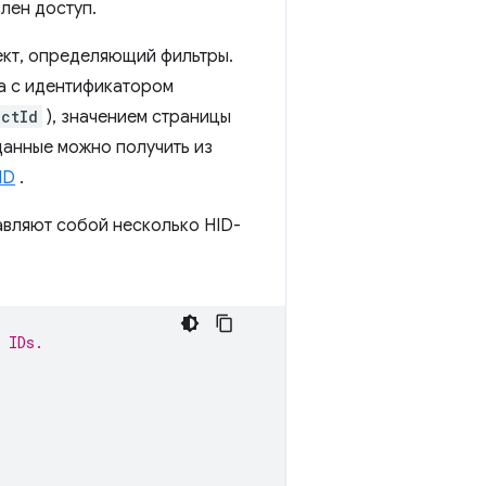
лен доступ.
кт, определяющий фильтры.
а с идентификатором
uctId
), значением страницы
 данные можно получить из
ID
.
авляют собой несколько HID-
 IDs.