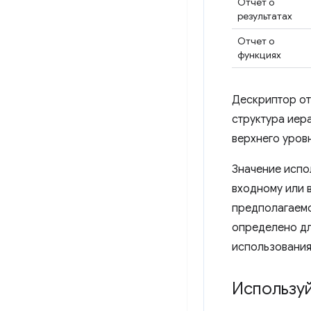
Отчет о
результатах
Отчет о
функциях
Дескриптор от
структура иер
верхнего уров
Значение испо
входному или 
предполагаемо
определено дл
использования
Использу