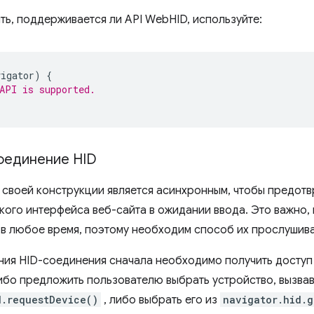
ть, поддерживается ли API WebHID, используйте:
vigator
)
{
API is supported.
оединение HID
 своей конструкции является асинхронным, чтобы предотв
кого интерфейса веб-сайта в ожидании ввода. Это важно, 
 в любое время, поэтому необходим способ их прослушива
ния HID-соединения сначала необходимо получить доступ
ибо предложить пользователю выбрать устройство, вызва
d.requestDevice()
, либо выбрать его из
navigator.hid.g