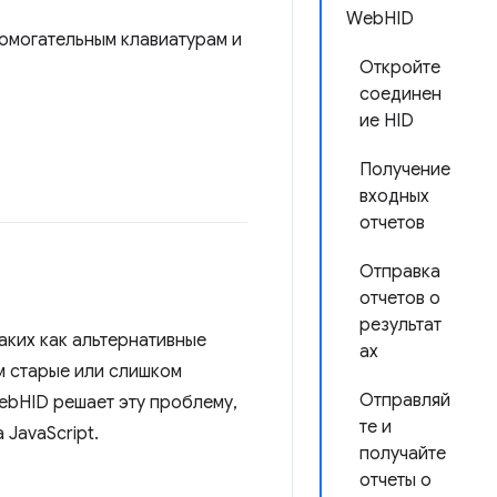
WebHID
помогательным клавиатурам и
Откройте
соединен
ие HID
Получение
входных
отчетов
Отправка
отчетов о
результат
аких как альтернативные
ах
м старые или слишком
Отправляй
ebHID решает эту проблему,
те и
JavaScript.
получайте
отчеты о