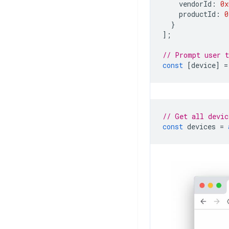
vendorId
:
0x
productId
:
0
}
];
// Prompt user t
const
[
device
]
=
// Get all devic
const
devices
=