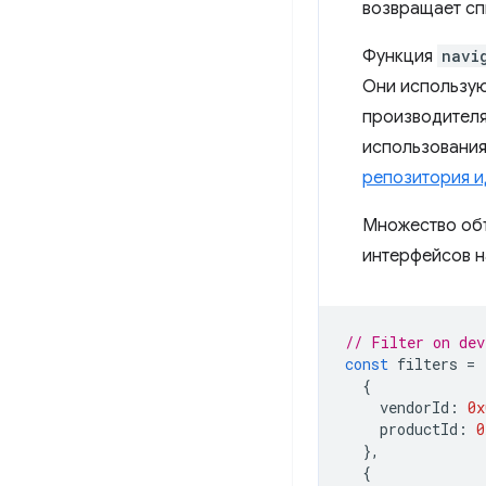
возвращает сп
Функция
navi
Они использую
производителя
использования
репозитория и
Множество об
интерфейсов н
// Filter on dev
const
filters
=
{
vendorId
:
0x
productId
:
0
},
{