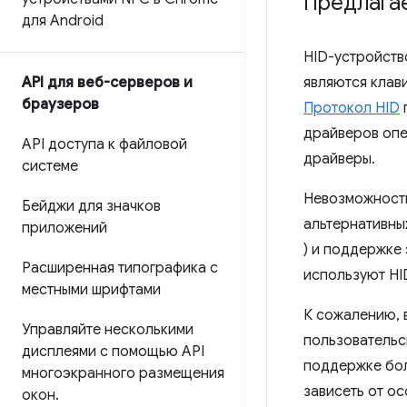
Предлага
для Android
HID-устройств
API для веб-серверов и
являются клави
браузеров
Протокол HID
драйверов опе
API доступа к файловой
драйверы.
системе
Невозможность
Бейджи для значков
альтернативны
приложений
) и поддержке
Расширенная типографика с
используют HID
местными шрифтами
К сожалению, 
Управляйте несколькими
пользовательс
дисплеями с помощью API
поддержке бол
многоэкранного размещения
зависеть от о
окон
.