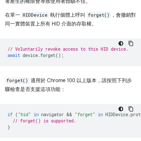
者產生的權限會導致使用者體驗不佳。
在單一
HIDDevice
執行個體上呼叫
forget()
，會撤銷對
同一實體裝置上所有 HID 介面的存取權。
// Voluntarily revoke access to this HID device.
await
device
.
forget
();
forget()
適用於 Chrome 100 以上版本，請按照下列步
驟檢查是否支援這項功能：
if
(
"hid"
in
navigator
 && 
"forget"
in
HIDDevice
.
prot
// forget() is supported.
}