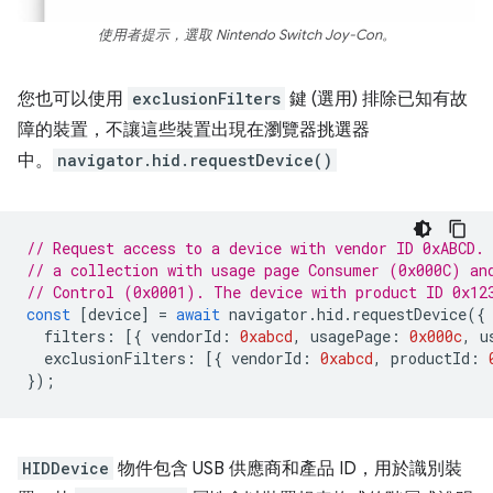
使用者提示，選取 Nintendo Switch Joy-Con。
您也可以使用
exclusionFilters
鍵 (選用) 排除已知有故
障的裝置，不讓這些裝置出現在瀏覽器挑選器
中。
navigator.hid.requestDevice()
// Request access to a device with vendor ID 0xABCD.
// a collection with usage page Consumer (0x000C) an
// Control (0x0001). The device with product ID 0x12
const
[
device
]
=
await
navigator
.
hid
.
requestDevice
({
filters
:
[{
vendorId
:
0xabcd
,
usagePage
:
0x000c
,
u
exclusionFilters
:
[{
vendorId
:
0xabcd
,
productId
:
});
HIDDevice
物件包含 USB 供應商和產品 ID，用於識別裝