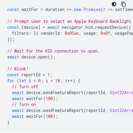
const
waitFor
=
duration
=
>
new
Promise
(
r
=
>
setTime
// Prompt user to select an Apple Keyboard Backlight
const
[
device
]
=
await
navigator
.
hid
.
requestDevice
({
filters
:
[{
vendorId
:
0x05ac
,
usage
:
0x0f
,
usagePa
});
// Wait for the HID connection to open.
await
device
.
open
();
// Blink!
const
reportId
=
1
;
for
(
let
i
=
0
;
i
 < 
10
;
i
++
)
{
// Turn off
await
device
.
sendFeatureReport
(
reportId
,
Uint32Arr
await
waitFor
(
100
);
// Turn on
await
device
.
sendFeatureReport
(
reportId
,
Uint32Arr
await
waitFor
(
100
);
}