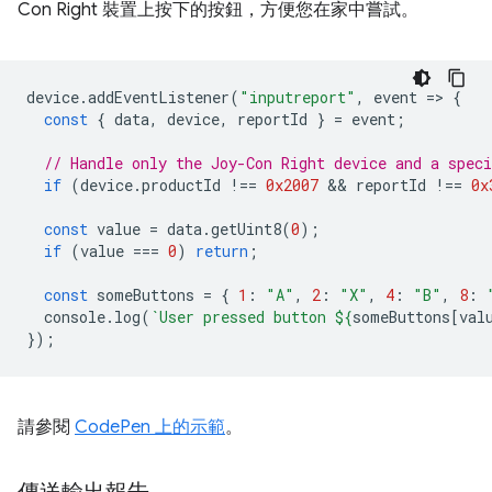
Con Right 裝置上按下的按鈕，方便您在家中嘗試。
device
.
addEventListener
(
"inputreport"
,
event
=
>
{
const
{
data
,
device
,
reportId
}
=
event
;
// Handle only the Joy-Con Right device and a speci
if
(
device
.
productId
!==
0x2007
 && 
reportId
!==
0x
const
value
=
data
.
getUint8
(
0
);
if
(
value
===
0
)
return
;
const
someButtons
=
{
1
:
"A"
,
2
:
"X"
,
4
:
"B"
,
8
:
console
.
log
(
`User pressed button 
${
someButtons
[
val
});
請參閱
CodePen 上的示範
。