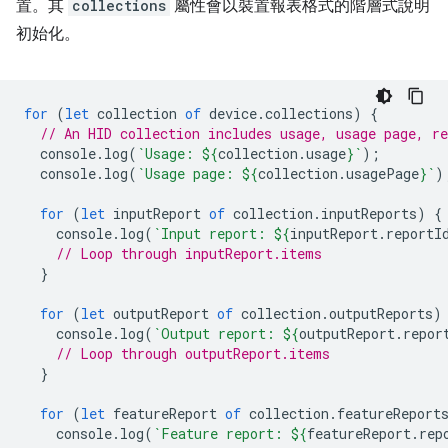
置。其
collections
屬性會以裝置報表格式的階層式說明
初始化。
for
(
let
collection
of
device
.
collections
)
{
// An HID collection includes usage, usage page, re
console
.
log
(
`Usage: 
${
collection
.
usage
}
`
);
console
.
log
(
`Usage page: 
${
collection
.
usagePage
}
`
)
for
(
let
inputReport
of
collection
.
inputReports
)
{
console
.
log
(
`Input report: 
${
inputReport
.
reportI
// Loop through inputReport.items
}
for
(
let
outputReport
of
collection
.
outputReports
)
console
.
log
(
`Output report: 
${
outputReport
.
repor
// Loop through outputReport.items
}
for
(
let
featureReport
of
collection
.
featureReport
console
.
log
(
`Feature report: 
${
featureReport
.
rep