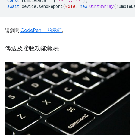
const
rumbleData
=
[
/* ... */
];
await
device
.
sendReport
(
0x10
,
new
Uint8Array
(
rumbleD
請參閱
CodePen 上的示範
。
傳送及接收功能報表