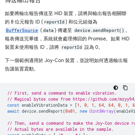
傳送輸出報告
如要將輸出報告傳送至 HID 裝置，請將與輸出報告相關聯
的 8 位元報告 ID (
reportId
) 和位元組做為
BufferSource
(
data
) 傳遞至
device.sendReport()
。
報表傳送完畢後，系統就會處理傳回的 Promise。如果 HID
裝置未使用報告 ID，請將
reportId
設為 0。
下一個範例適用於 Joy-Con 裝置，並說明如何透過輸出報
告讓裝置震動。
// First, send a command to enable vibration.
// Magical bytes come from https://github.com/mzyy94
const
enableVibrationData
=
[
1
,
0
,
1
,
64
,
64
,
0
,
1
,
6
await
device
.
sendReport
(
0x01
,
new
Uint8Array
(
enableV
// Then, send a command to make the Joy-Con device r
// Actual bytes are available in the sample.