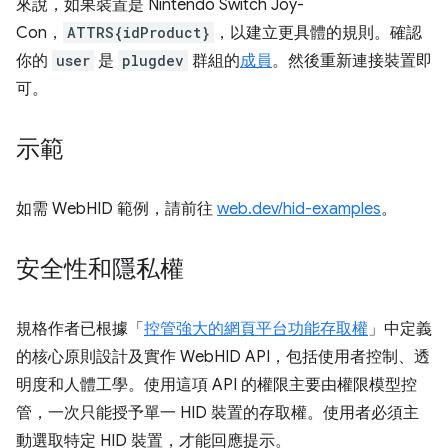
來說，如果裝置是 Nintendo Switch Joy-
Con，
ATTRS{idProduct}
，以建立更具體的規則。確認
你的
user
是
plugdev
群組的
成員
。然後重新連接裝置即
可。
示範
如需 WebHID 範例，請前往
web.dev/hid-examples
。
安全性和隱私權
規格作者已根據「
控管強大的網頁平台功能存取權
」中定義
的核心原則設計及實作 WebHID API，包括使用者控制、透
明度和人體工學。使用這項 API 的權限主要由權限模型控
管，一次只能授予單一 HID 裝置的存取權。使用者必須主
動選取特定 HID 裝置，才能回應提示。