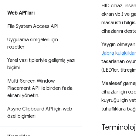
HID cihaz, insan
Web API'ları
ekran vb.) ve g
masaüstü bilgis
File System Access API
cihazlarını deste
Uygulama simgeleri için
Yaygın olmayan H
rozetler
Jabra kulaklıklar
Yerel yazı tipleriyle gelişmiş yazı
tasarlanan oyun 
biçimi
(LED'ler, titreşim
Multi-Screen Window
Maalesef gamepad 
Placement API ile birden fazla
cihazlar için öz
ekranı yönetin
.
kuyruğu için yet
Async Clipboard API için web
tuhaflıklara bağ
özel biçimleri
Terminoloj