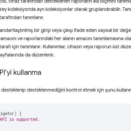
sı, cihaz tarafından desteklenen raporların ikili biçimini tanımlar
zey koleksiyonda ayrı koleksiyonlar olarak gruplandırabilir. Tan
tarafından tanımlanır.
andartlaştırılmış bir girişi veya çıkışı ifade eden sayısal bir değe
 amacını ve raporlarındaki her alanın amacını tanımlamasına ola
arafı için tanımlanır. Kullanımlar, cihazın veya raporun üst düze
sayfalarında da düzenlenir.
PI'yi kullanma
desteklenip desteklenmediğini kontrol etmek için şunu kullanı
vigator
)
{
API is supported.