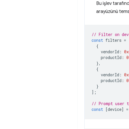
Bu işlev tarafı
arayüzünü temsi
// Filter on dev
const
filters
=
{
vendorId
:
0x
productId
:
0
},
{
vendorId
:
0x
productId
:
0
}
];
// Prompt user t
const
[
device
]
=