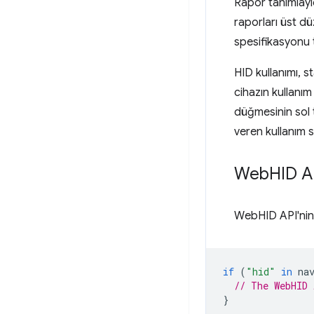
Rapor tanımlayıcı
raporları üst dü
spesifikasyonu 
HID kullanımı, st
cihazın kullanım
düğmesinin sol t
veren kullanım 
Web
HID A
WebHID API'nin 
if
(
"hid"
in
na
// The WebHID 
}