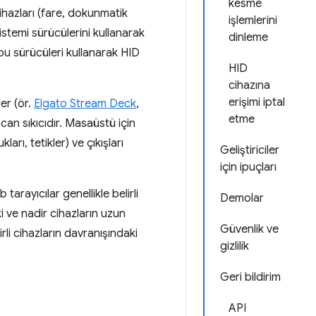
kesme
cihazları (fare, dokunmatik
işlemlerini
 sistemi sürücülerini kullanarak
dinleme
bu sürücüleri kullanarak HID
HID
cihazına
erişimi iptal
er (ör.
Elgato Stream Deck
,
etme
n sıkıcıdır. Masaüstü için
rı, tetikler) ve çıkışları
Geliştiriciler
için ipuçları
tarayıcılar genellikle belirli
Demolar
i ve nadir cihazların uzun
Güvenlik ve
li cihazların davranışındaki
gizlilik
Geri bildirim
API