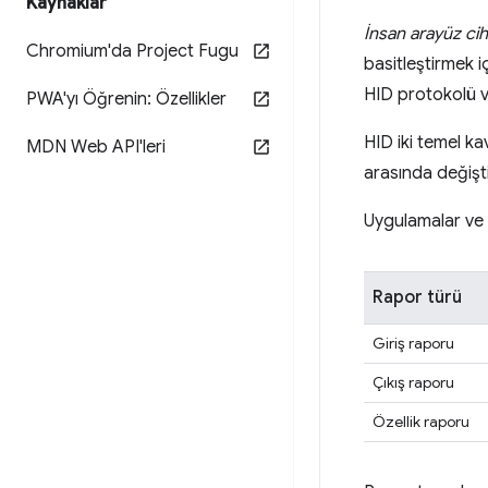
Kaynaklar
İnsan arayüz cih
Chromium'da Project Fugu
basitleştirmek i
HID protokolü v
PWA'yı Öğrenin: Özellikler
HID iki temel ka
MDN Web API'leri
arasında değiştir
Uygulamalar ve HI
Rapor türü
Giriş raporu
Çıkış raporu
Özellik raporu