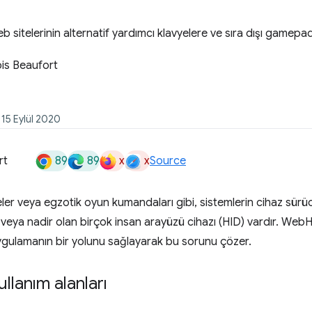
sitelerinin alternatif yardımcı klavyelere ve sıra dışı gamepad
is Beaufort
 15 Eylül 2020
89
89
x
x
rt
Source
eler veya egzotik oyun kumandaları gibi, sistemlerin cihaz sürü
 veya nadir olan birçok insan arayüzü cihazı (HID) vardır. WebH
ygulamanın bir yolunu sağlayarak bu sorunu çözer.
llanım alanları