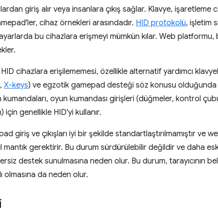
lardan giriş alır veya insanlara çıkış sağlar. Klavye, işaretleme 
amepad'ler, cihaz örnekleri arasındadır.
HID protokolü
, işletim
ayarlarda bu cihazlara erişmeyi mümkün kılar. Web platformu, 
kler.
ID cihazlara erişilememesi, özellikle alternatif yardımcı klavyel
,
X-keys
) ve egzotik gamepad desteği söz konusu olduğunda ca
kumandaları, oyun kumandası girişleri (düğmeler, kontrol çubukla
) için genellikle HID'yi kullanır.
giriş ve çıkışları iyi bir şekilde standartlaştırılmamıştır ve web 
el mantık gerektirir. Bu durum sürdürülebilir değildir ve daha esk
ersiz destek sunulmasına neden olur. Bu durum, tarayıcının belir
lı olmasına da neden olur.
i