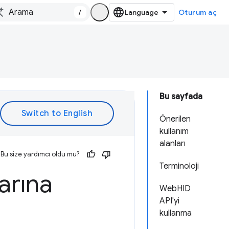
/
Oturum aç
Bu sayfada
Önerilen
kullanım
alanları
Bu size yardımcı oldu mu?
Terminoloji
arına
WebHID
API'yi
kullanma