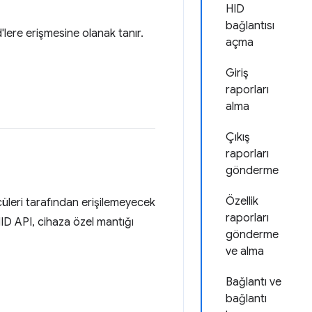
HID
bağlantısı
'lere erişmesine olanak tanır.
açma
Giriş
raporları
alma
Çıkış
raporları
gönderme
Özellik
cüleri tarafından erişilemeyecek
raporları
ID API, cihaza özel mantığı
gönderme
ve alma
Bağlantı ve
bağlantı