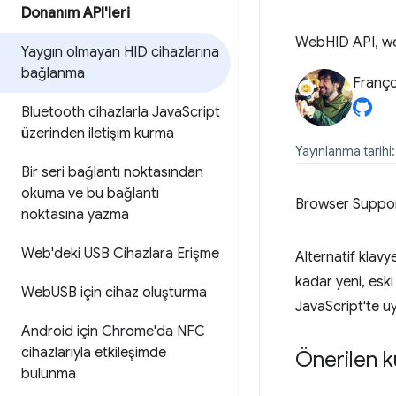
Donanım API'leri
WebHID API, web 
Yaygın olmayan HID cihazlarına
bağlanma
Franço
Bluetooth cihazlarla Java
Script
üzerinden iletişim kurma
Yayınlanma tarihi:
Bir seri bağlantı noktasından
okuma ve bu bağlantı
Browser Suppo
noktasına yazma
Web'deki USB Cihazlara Erişme
Alternatif klavy
kadar yeni, eski
Web
USB için cihaz oluşturma
JavaScript'te u
Android için Chrome'da NFC
cihazlarıyla etkileşimde
Önerilen ku
bulunma