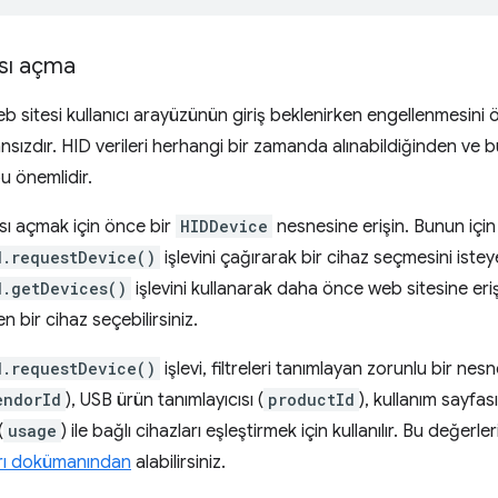
ısı açma
 sitesi kullanıcı arayüzünün giriş beklenirken engellenmesini 
sızdır. HID verileri herhangi bir zamanda alınabildiğinden ve bu
u önemlidir.
ısı açmak için önce bir
HIDDevice
nesnesine erişin. Bunun için 
d.requestDevice()
işlevini çağırarak bir cihaz seçmesini istey
d.getDevices()
işlevini kullanarak daha önce web sitesine erişi
n bir cihaz seçebilirsiniz.
d.requestDevice()
işlevi, filtreleri tanımlayan zorunlu bir nesn
endorId
), USB ürün tanımlayıcısı (
productId
), kullanım sayfas
(
usage
) ile bağlı cihazları eşleştirmek için kullanılır. Bu değerler
arı dokümanından
alabilirsiniz.