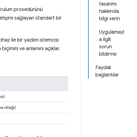
tasarımı
. Kurulum prosedürünü
hakkında
letişimi sağlayan standart bir
bilgi verin
Uygulamayl
a ilgili
haz ile bir yazılım istemcisi
sorun
 biçimini ve anlamını açıklar.
bildirme
Faydalı
bağlantılar
sı)
a isteği)