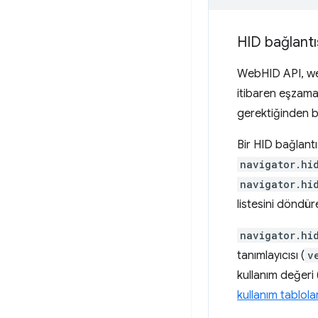
HID bağlant
WebHID API, web
itibaren eşzaman
gerektiğinden b
Bir HID bağlant
navigator.hi
navigator.hi
listesini döndüre
navigator.hi
tanımlayıcısı (
v
kullanım değeri 
kullanım tablol