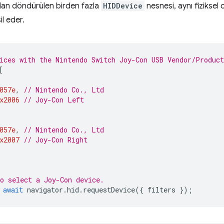
ndan döndürülen birden fazla
HIDDevice
nesnesi, aynı fiziksel
l eder.
ices with the Nintendo Switch Joy-Con USB Vendor/Product
[
057e
,
// Nintendo Co., Ltd
x2006
// Joy-Con Left
057e
,
// Nintendo Co., Ltd
x2007
// Joy-Con Right
o select a Joy-Con device.
await
navigator
.
hid
.
requestDevice
({
filters
});