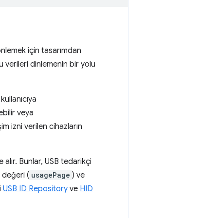
önlemek için tasarımdan
 verileri dinlemenin bir yolu
kullanıcıya
ebilir veya
m izni verilen cihazların
e alır. Bunlar, USB tedarikçi
ı değeri (
usagePage
) ve
i
USB ID Repository
ve
HID