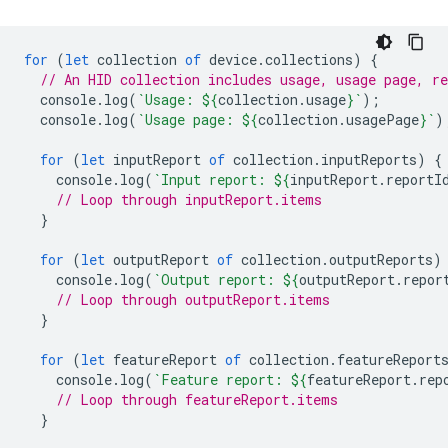
for
(
let
collection
of
device
.
collections
)
{
// An HID collection includes usage, usage page, re
console
.
log
(
`Usage: 
${
collection
.
usage
}
`
);
console
.
log
(
`Usage page: 
${
collection
.
usagePage
}
`
)
for
(
let
inputReport
of
collection
.
inputReports
)
{
console
.
log
(
`Input report: 
${
inputReport
.
reportI
// Loop through inputReport.items
}
for
(
let
outputReport
of
collection
.
outputReports
)
console
.
log
(
`Output report: 
${
outputReport
.
repor
// Loop through outputReport.items
}
for
(
let
featureReport
of
collection
.
featureReport
console
.
log
(
`Feature report: 
${
featureReport
.
rep
// Loop through featureReport.items
}