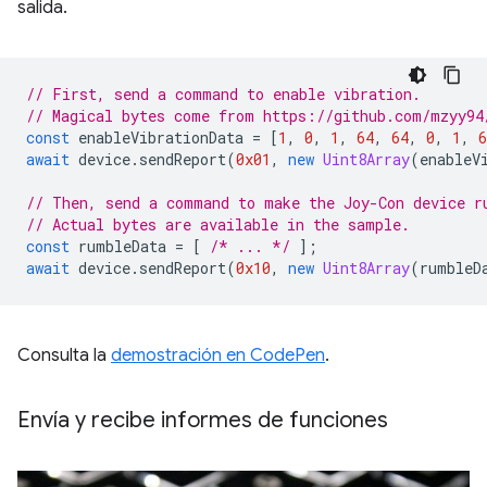
salida.
// First, send a command to enable vibration.
// Magical bytes come from https://github.com/mzyy94
const
enableVibrationData
=
[
1
,
0
,
1
,
64
,
64
,
0
,
1
,
6
await
device
.
sendReport
(
0x01
,
new
Uint8Array
(
enableV
// Then, send a command to make the Joy-Con device r
// Actual bytes are available in the sample.
const
rumbleData
=
[
/* ... */
];
await
device
.
sendReport
(
0x10
,
new
Uint8Array
(
rumbleD
Consulta la
demostración en CodePen
.
Envía y recibe informes de funciones