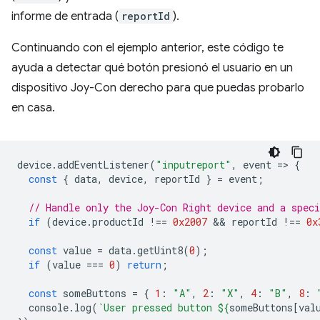
informe de entrada (
reportId
).
Continuando con el ejemplo anterior, este código te
ayuda a detectar qué botón presionó el usuario en un
dispositivo Joy-Con derecho para que puedas probarlo
en casa.
device
.
addEventListener
(
"inputreport"
,
event
=
>
{
const
{
data
,
device
,
reportId
}
=
event
;
// Handle only the Joy-Con Right device and a speci
if
(
device
.
productId
!==
0x2007
 && 
reportId
!==
0x
const
value
=
data
.
getUint8
(
0
);
if
(
value
===
0
)
return
;
const
someButtons
=
{
1
:
"A"
,
2
:
"X"
,
4
:
"B"
,
8
:
console
.
log
(
`User pressed button 
${
someButtons
[
val