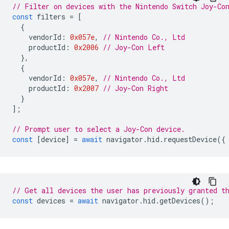
// Filter on devices with the Nintendo Switch Joy-Co
const
filters
=
[
{
vendorId
:
0x057e
,
// Nintendo Co., Ltd
productId
:
0x2006
// Joy-Con Left
},
{
vendorId
:
0x057e
,
// Nintendo Co., Ltd
productId
:
0x2007
// Joy-Con Right
}
];
// Prompt user to select a Joy-Con device.
const
[
device
]
=
await
navigator
.
hid
.
requestDevice
({
// Get all devices the user has previously granted t
const
devices
=
await
navigator
.
hid
.
getDevices
();