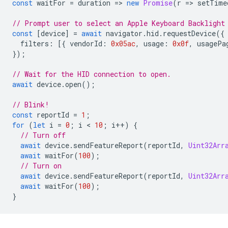
const
waitFor
=
duration
=
>
new
Promise
(
r
=
>
setTime
// Prompt user to select an Apple Keyboard Backlight
const
[
device
]
=
await
navigator
.
hid
.
requestDevice
({
filters
:
[{
vendorId
:
0x05ac
,
usage
:
0x0f
,
usagePa
});
// Wait for the HID connection to open.
await
device
.
open
();
// Blink!
const
reportId
=
1
;
for
(
let
i
=
0
;
i
 < 
10
;
i
++
)
{
// Turn off
await
device
.
sendFeatureReport
(
reportId
,
Uint32Arr
await
waitFor
(
100
);
// Turn on
await
device
.
sendFeatureReport
(
reportId
,
Uint32Arr
await
waitFor
(
100
);
}