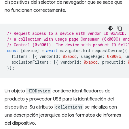
dispositivos del selector de navegador que se sabe que
no funcionan correctamente.
// Request access to a device with vendor ID 0xABCD.
// a collection with usage page Consumer (0x000C) an
// Control (0x0001). The device with product ID 0x12
const
[
device
]
=
await
navigator
.
hid
.
requestDevice
({
filters
:
[{
vendorId
:
0xabcd
,
usagePage
:
0x000c
,
u
exclusionFilters
:
[{
vendorId
:
0xabcd
,
productId
:
});
Un objeto
HIDDevice
contiene identificadores de
producto y proveedor USB para la identificación del
dispositivo. Su atributo
collections
se inicializa con
una descripción jerárquica de los formatos de informes
del dispositivo.