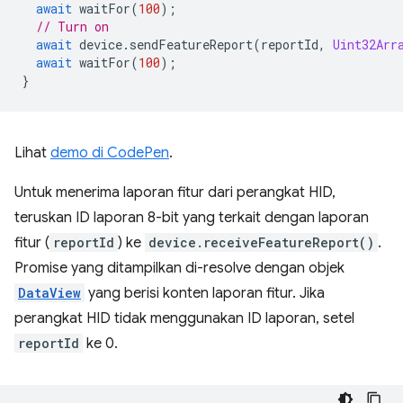
await
waitFor
(
100
);
// Turn on
await
device
.
sendFeatureReport
(
reportId
,
Uint32Arr
await
waitFor
(
100
);
}
Lihat
demo di CodePen
.
Untuk menerima laporan fitur dari perangkat HID,
teruskan ID laporan 8-bit yang terkait dengan laporan
fitur (
reportId
) ke
device.receiveFeatureReport()
.
Promise yang ditampilkan di-resolve dengan objek
DataView
yang berisi konten laporan fitur. Jika
perangkat HID tidak menggunakan ID laporan, setel
reportId
ke 0.