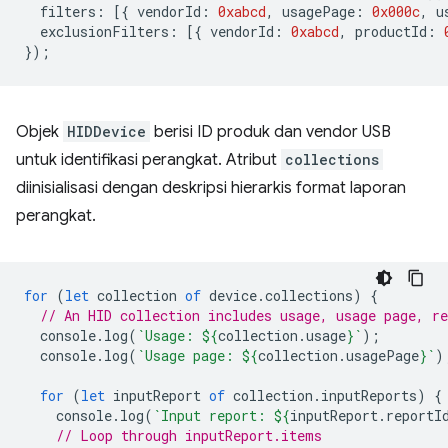
filters
:
[{
vendorId
:
0xabcd
,
usagePage
:
0x000c
,
u
exclusionFilters
:
[{
vendorId
:
0xabcd
,
productId
:
});
Objek
HIDDevice
berisi ID produk dan vendor USB
untuk identifikasi perangkat. Atribut
collections
diinisialisasi dengan deskripsi hierarkis format laporan
perangkat.
for
(
let
collection
of
device
.
collections
)
{
// An HID collection includes usage, usage page, re
console
.
log
(
`Usage: 
${
collection
.
usage
}
`
);
console
.
log
(
`Usage page: 
${
collection
.
usagePage
}
`
)
for
(
let
inputReport
of
collection
.
inputReports
)
{
console
.
log
(
`Input report: 
${
inputReport
.
reportI
// Loop through inputReport.items