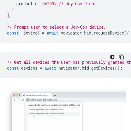
productId
:
0x2007
// Joy-Con Right
}
];
// Prompt user to select a Joy-Con device.
const
[
device
]
=
await
navigator
.
hid
.
requestDevice
({
// Get all devices the user has previously granted t
const
devices
=
await
navigator
.
hid
.
getDevices
();