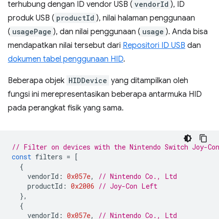
terhubung dengan ID vendor USB (
vendorId
), ID
produk USB (
productId
), nilai halaman penggunaan
(
usagePage
), dan nilai penggunaan (
usage
). Anda bisa
mendapatkan nilai tersebut dari
Repositori ID USB
dan
dokumen tabel penggunaan HID
.
Beberapa objek
HIDDevice
yang ditampilkan oleh
fungsi ini merepresentasikan beberapa antarmuka HID
pada perangkat fisik yang sama.
// Filter on devices with the Nintendo Switch Joy-Co
const
filters
=
[
{
vendorId
:
0x057e
,
// Nintendo Co., Ltd
productId
:
0x2006
// Joy-Con Left
},
{
vendorId
:
0x057e
,
// Nintendo Co., Ltd