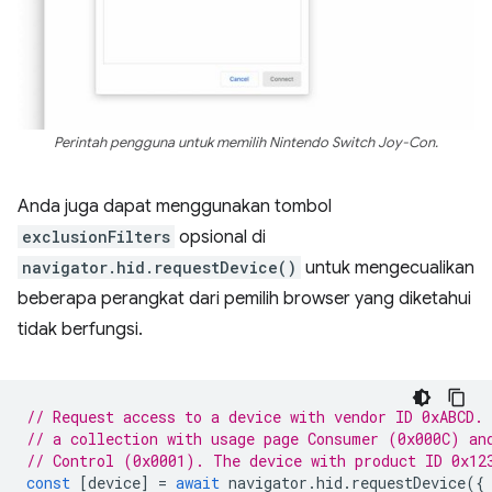
Perintah pengguna untuk memilih Nintendo Switch Joy-Con.
Anda juga dapat menggunakan tombol
exclusionFilters
opsional di
navigator.hid.requestDevice()
untuk mengecualikan
beberapa perangkat dari pemilih browser yang diketahui
tidak berfungsi.
// Request access to a device with vendor ID 0xABCD.
// a collection with usage page Consumer (0x000C) an
// Control (0x0001). The device with product ID 0x12
const
[
device
]
=
await
navigator
.
hid
.
requestDevice
({