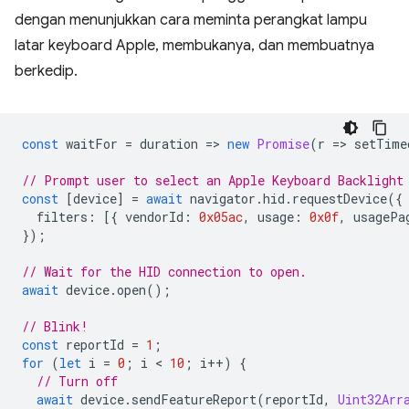
dengan menunjukkan cara meminta perangkat lampu
latar keyboard Apple, membukanya, dan membuatnya
berkedip.
const
waitFor
=
duration
=
>
new
Promise
(
r
=
>
setTime
// Prompt user to select an Apple Keyboard Backlight
const
[
device
]
=
await
navigator
.
hid
.
requestDevice
({
filters
:
[{
vendorId
:
0x05ac
,
usage
:
0x0f
,
usagePa
});
// Wait for the HID connection to open.
await
device
.
open
();
// Blink!
const
reportId
=
1
;
for
(
let
i
=
0
;
i
 < 
10
;
i
++
)
{
// Turn off
await
device
.
sendFeatureReport
(
reportId
,
Uint32Arr