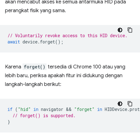
akan mencabut akses ke semua antarmuka HID pada
perangkat fisik yang sama.
// Voluntarily revoke access to this HID device.
await
device
.
forget
();
Karena
forget()
tersedia di Chrome 100 atau yang
lebih baru, periksa apakah fitur ini didukung dengan
langkah-langkah berikut:
if
(
"hid"
in
navigator
 && 
"forget"
in
HIDDevice
.
prot
// forget() is supported.
}