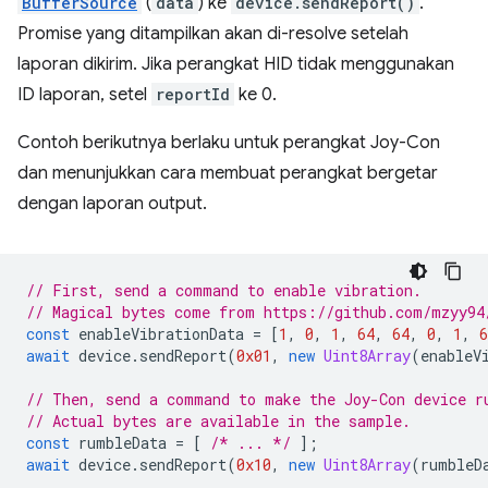
BufferSource
(
data
) ke
device.sendReport()
.
Promise yang ditampilkan akan di-resolve setelah
laporan dikirim. Jika perangkat HID tidak menggunakan
ID laporan, setel
reportId
ke 0.
Contoh berikutnya berlaku untuk perangkat Joy-Con
dan menunjukkan cara membuat perangkat bergetar
dengan laporan output.
// First, send a command to enable vibration.
// Magical bytes come from https://github.com/mzyy94
const
enableVibrationData
=
[
1
,
0
,
1
,
64
,
64
,
0
,
1
,
6
await
device
.
sendReport
(
0x01
,
new
Uint8Array
(
enableV
// Then, send a command to make the Joy-Con device r
// Actual bytes are available in the sample.
const
rumbleData
=
[
/* ... */
];
await
device
.
sendReport
(
0x10
,
new
Uint8Array
(
rumbleD