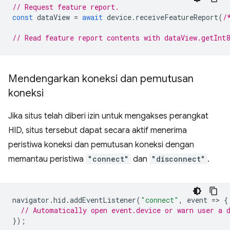
// Request feature report.
const
dataView
=
await
device
.
receiveFeatureReport
(
/
// Read feature report contents with dataView.getInt
Mendengarkan koneksi dan pemutusan
koneksi
Jika situs telah diberi izin untuk mengakses perangkat
HID, situs tersebut dapat secara aktif menerima
peristiwa koneksi dan pemutusan koneksi dengan
memantau peristiwa
"connect"
dan
"disconnect"
.
navigator
.
hid
.
addEventListener
(
"connect"
,
event
=
>
{
// Automatically open event.device or warn user a 
});