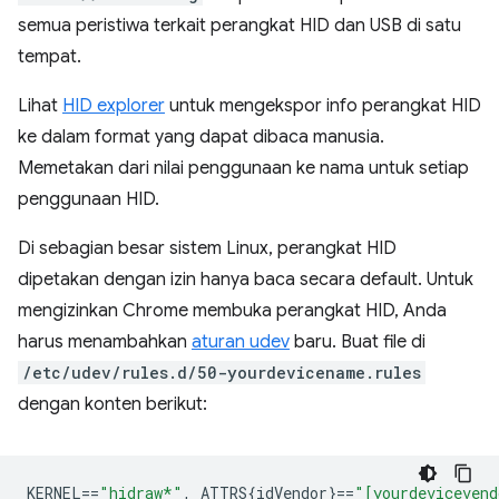
semua peristiwa terkait perangkat HID dan USB di satu
tempat.
Lihat
HID explorer
untuk mengekspor info perangkat HID
ke dalam format yang dapat dibaca manusia.
Memetakan dari nilai penggunaan ke nama untuk setiap
penggunaan HID.
Di sebagian besar sistem Linux, perangkat HID
dipetakan dengan izin hanya baca secara default. Untuk
mengizinkan Chrome membuka perangkat HID, Anda
harus menambahkan
aturan udev
baru. Buat file di
/etc/udev/rules.d/50-yourdevicename.rules
dengan konten berikut:
KERNEL
==
"hidraw*"
,
 ATTRS{idVendor}
==
"[yourdevicevend