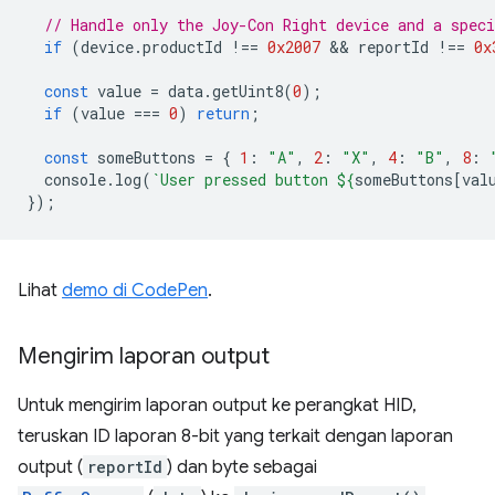
// Handle only the Joy-Con Right device and a speci
if
(
device
.
productId
!==
0x2007
 && 
reportId
!==
0x
const
value
=
data
.
getUint8
(
0
);
if
(
value
===
0
)
return
;
const
someButtons
=
{
1
:
"A"
,
2
:
"X"
,
4
:
"B"
,
8
:
console
.
log
(
`User pressed button 
${
someButtons
[
val
});
Lihat
demo di CodePen
.
Mengirim laporan output
Untuk mengirim laporan output ke perangkat HID,
teruskan ID laporan 8-bit yang terkait dengan laporan
output (
reportId
) dan byte sebagai