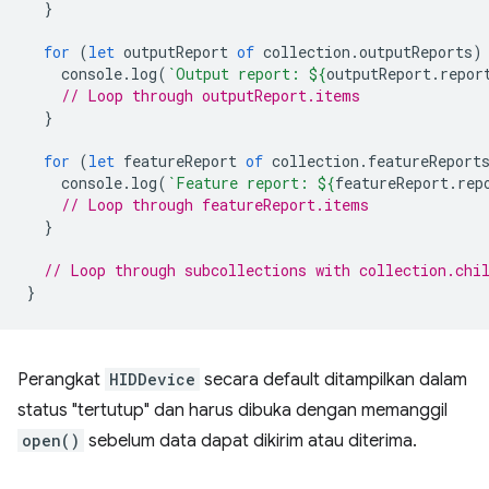
}
for
(
let
outputReport
of
collection
.
outputReports
)
console
.
log
(
`Output report: 
${
outputReport
.
repor
// Loop through outputReport.items
}
for
(
let
featureReport
of
collection
.
featureReport
console
.
log
(
`Feature report: 
${
featureReport
.
rep
// Loop through featureReport.items
}
// Loop through subcollections with collection.chi
}
Perangkat
HIDDevice
secara default ditampilkan dalam
status "tertutup" dan harus dibuka dengan memanggil
open()
sebelum data dapat dikirim atau diterima.