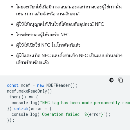
โดยจะเรียกใช้เมื่อมีการตอบสนองต่อท่าทางของผู้ใช้เท่านั้น
เช่น ท่าทางสัมผัสหรือ การคลิกเมาส์
ผู้ใช้ได้อนุญาตให้เว็บไซต์โต้ตอบกับอุปกรณ์ NFC
โทรศัพท์ของผู้ใช้รองรับ NFC
ผู้ใช้ได้เปิดใช้ NFC ในโทรศัพท์แล้ว
ผู้ใช้แตะแท็ก NFC และตั้งค่าแท็ก NFC เป็นแบบอ่านอย่าง
เดียวเรียบร้อยแล้ว
const
ndef
=
new
NDEFReader
();
ndef
.
makeReadOnly
()
.
then
(()
=
>
{
console
.
log
(
"NFC tag has been made permanently rea
}).
cat>ch
(
error
=
{
console
.
log
(
`Operation failed: 
${
erro
r
}
`
);
});