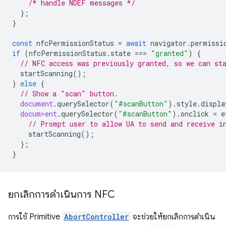
/* handle NDEF messages */
};
}
const
nfcPermissionStatus
=
await
navigator
.
permissi
if
(
nfcPermissionStatus
.
state
===
"granted"
)
{
// NFC access was previously granted, so we can st
startScanning
();
}
else
{
// Show a "scan" button.
document
.
querySelector
(
"#scanButton"
).
style
.
displa
docum>ent
.
querySelector
(
"#scanButton"
).
onclick
=
e
// Prompt user to allow UA to send and receive 
startScanning
();
};
}
ยกเลิกการดำเนินการ NFC
การใช้ Primitive
AbortController
จะช่วยให้ยกเลิกการดำเนิน