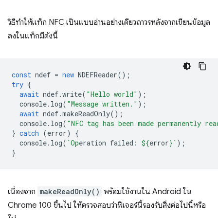
วิธีทำให้แท็ก NFC เป็นแบบอ่านอย่างเดียวถาวรหลังจากเขียนข้อมูล
ลงในแท็กมีดังนี้
const
ndef
=
new
NDEFReader
();
try
{
await
ndef
.
write
(
"Hello world"
);
console
.
log
(
"Message written."
);
await
ndef
.
makeReadOnly
();
console
.
log
(
"NFC tag has been made permanently rea
}
catch
(
error
)
{
console
.
log
(
`Op
eration failed: 
${
error
}
`
);
}
เนื่องจาก
makeReadOnly()
พร้อมใช้งานใน Android ใน
Chrome 100 ขึ้นไป ให้ตรวจสอบว่าฟีเจอร์นี้รองรับสิ่งต่อไปนี้หรือ