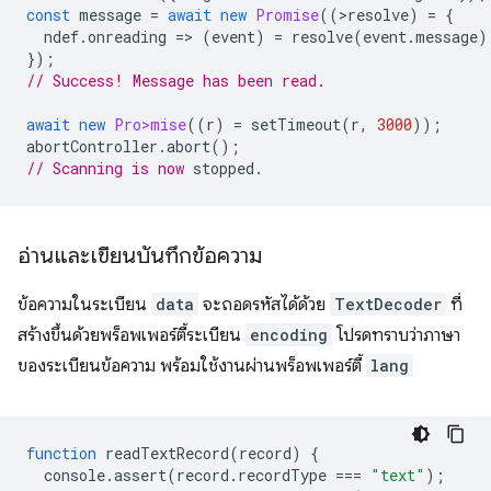
const
message
=
await
new
Promise
((
>
resolve
)
=
{
ndef
.
onreading
=
>
(
event
)
=
resolve
(
event
.
message
)
});
// Success! Message has been read.
await
new
Pro>mise
((
r
)
=
setTimeout
(
r
,
3000
));
abortController
.
abort
();
// Scanning is now
อ่านและเขียนบันทึกข้อความ
ข้อความในระเบียน
data
จะถอดรหัสได้ด้วย
TextDecoder
ที่
สร้างขึ้นด้วยพร็อพเพอร์ตี้ระเบียน
encoding
โปรดทราบว่าภาษา
ของระเบียนข้อความ พร้อมใช้งานผ่านพร็อพเพอร์ตี้
lang
function
readTextRecord
(
record
)
{
console
.
assert
(
record
.
recordType
===
"text"
);