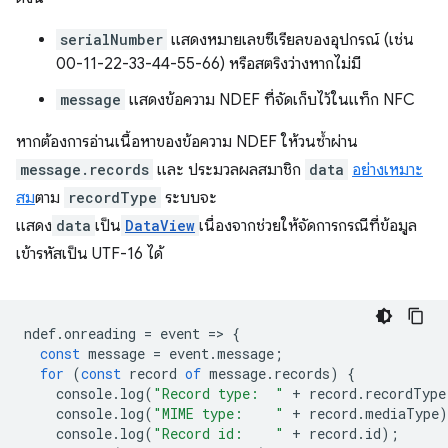
serialNumber
แสดงหมายเลขซีเรียลของอุปกรณ์ (เช่น
00-11-22-33-44-55-66) หรือสตริงว่างหากไม่มี
message
แสดงข้อความ NDEF ที่จัดเก็บไว้ในแท็ก NFC
หากต้องการอ่านเนื้อหาของข้อความ NDEF ให้วนซ้ำผ่าน
message.records
และ ประมวลผลสมาชิก
data
อย่างเหมาะ
สม
ตาม
recordType
ระบบจะ
แสดง
data
เป็น
DataView
เนื่องจากช่วยให้จัดการกรณีที่ข้อมูล
เข้ารหัสเป็น UTF-16 ได้
ndef
.
onreading
=
event
=
>
{
const
message
=
event
.
message
;
for
(
const
record
of
message
.
records
)
{
console
.
log
(
"Record type:  "
+
record
.
recordType
console
.
log
(
"MIME type:    "
+
record
.
mediaType
)
console
.
log
(
"Record id:    "
+
record
.
id
);