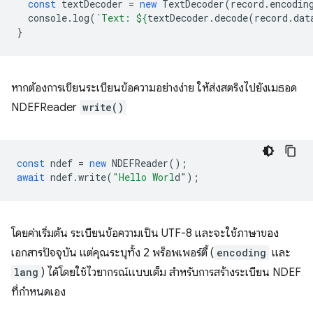
const
textDecoder
=
new
TextDecoder
(
record
.
encodin
console
.
log
(
`Text: 
${
textDecoder
.
decode
(
record
.
dat
}
หากต้องการเขียนระเบียนข้อความอย่างง่าย ให้ส่งสตริงไปยังเมธอด
NDEFReader
write()
const
ndef
=
new
NDEFReader
();
await
ndef
.
write
(
"Hello Worl
d"
);
โดยค่าเริ่มต้น ระเบียนข้อความเป็น UTF-8 และจะใช้ภาษาของ
เอกสารปัจจุบัน แต่คุณระบุทั้ง 2 พร็อพเพอร์ตี้ (
encoding
และ
lang
) ได้โดยใช้ไวยากรณ์แบบเต็ม สำหรับการสร้างระเบียน NDEF
ที่กำหนดเอง