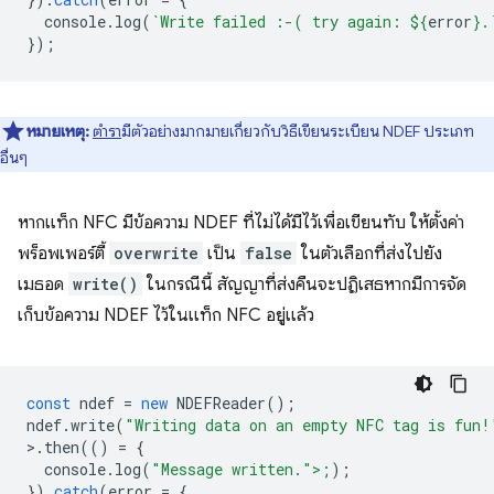
console
.
log
(
`Write failed :-( try again: 
${
error
}
.
});
หมายเหตุ:
ตำรา
มีตัวอย่างมากมายเกี่ยวกับวิธีเขียนระเบียน NDEF ประเภท
อื่นๆ
หากแท็ก NFC มีข้อความ NDEF ที่ไม่ได้มีไว้เพื่อเขียนทับ ให้ตั้งค่า
พร็อพเพอร์ตี้
overwrite
เป็น
false
ในตัวเลือกที่ส่งไปยัง
เมธอด
write()
ในกรณีนี้ สัญญาที่ส่งคืนจะปฏิเสธหากมีการจัด
เก็บข้อความ NDEF ไว้ในแท็ก NFC อยู่แล้ว
const
ndef
=
new
NDEFReader
();
ndef
.
write
(
"Writing data on an empty NFC tag is fun!
>
.
then
(()
=
{
console
.
log
(
"Message written.">;
);
}).
catch
(
error
=
{