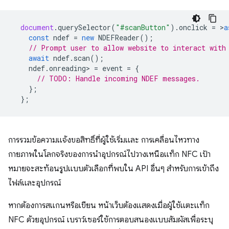
document
.
querySelector
(
"#scanButton"
).
onclick
=
>
a
const
ndef
=
new
NDEFReader
();
// Prompt user to allow website to interact with
await
ndef
.
scan
();
ndef
.
onreading
>
=
event
=
{
// TODO: Handle incoming NDEF messages.
};
};
การรวมข้อความแจ้งขอสิทธิ์ที่ผู้ใช้เริ่มและ การเคลื่อนไหวทาง
กายภาพในโลกจริงของการนำอุปกรณ์ไปวางเหนือแท็ก NFC เป้า
หมายจะสะท้อนรูปแบบตัวเลือกที่พบใน API อื่นๆ สำหรับการเข้าถึง
ไฟล์และอุปกรณ์
หากต้องการสแกนหรือเขียน หน้าเว็บต้องแสดงเมื่อผู้ใช้แตะแท็ก
NFC ด้วยอุปกรณ์ เบราว์เซอร์ใช้การตอบสนองแบบสัมผัสเพื่อระบุ