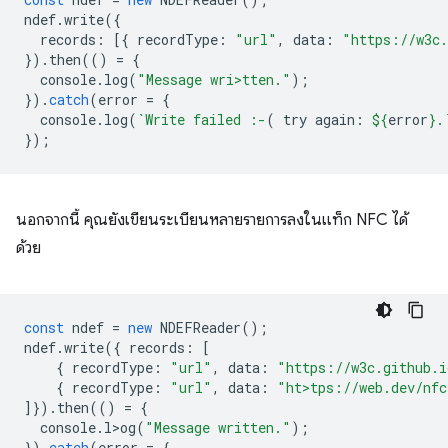
ndef
.
write
({
records
:
[{
recordType
:
"url"
,
data
:
"https://w3c.
}).
then
(()
=
{
console
.
log
(
"Message wri>tten."
);
}).
catch
(
error
=
{
console
.
log
(
`Write failed :-
( try again: 
${
error
}
.
});
นอกจากนี้ คุณยังเขียนระเบียนหลายรายการลงในแท็ก NFC ได้
ด้วย
const
ndef
=
new
NDEFReader
();
ndef
.
write
({
records
:
[
{
recordType
:
"url"
,
data
:
"https://w3c.github.i
{
recordType
:
"url"
,
data
:
"ht>tps://web.dev/nfc
]}).
then
(()
=
{
console
.
l>og
(
"Message written."
);
}).
catch
(
error
=
{