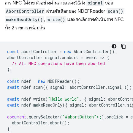
การ NFC ได้ง่าย ตัวอย่างด้านล่างแสดงวิธีส่ง
signal
ของ
AbortController
ผ่านตัวเลือกของ NDEFReader
scan()
,
makeReadOnly()
,
write()
และยกเลิกการดำเนินการ NFC
ทั้ง 2 รายการพร้อมกัน
const
abortController
=
new
AbortController
();
abortController
.
signal
.
onabort
=
event
=
>
{
// All NFC operations have been aborted.
};
const
ndef
=
new
NDEFReader
();
await
ndef
.
scan
({
signal
:
abortController
.
signal
});
await
ndef
.
write
(
"Hello world"
,
{
signal
:
abortContr
await
ndef
.
makeReadOnly
({
signal
:
abortController
.
si
document
.
querySelector
(
"#abortButton">;
).
onclick
=
e
abortCon
troller
.
abort
();
};