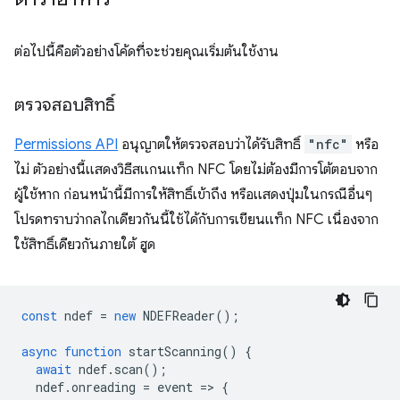
ต่อไปนี้คือตัวอย่างโค้ดที่จะช่วยคุณเริ่มต้นใช้งาน
ตรวจสอบสิทธิ์
Permissions API
อนุญาตให้ตรวจสอบว่าได้รับสิทธิ์
"nfc"
หรือ
ไม่ ตัวอย่างนี้แสดงวิธีสแกนแท็ก NFC โดยไม่ต้องมีการโต้ตอบจาก
ผู้ใช้หาก ก่อนหน้านี้มีการให้สิทธิ์เข้าถึง หรือแสดงปุ่มในกรณีอื่นๆ
โปรดทราบว่ากลไกเดียวกันนี้ใช้ได้กับการเขียนแท็ก NFC เนื่องจาก
ใช้สิทธิ์เดียวกันภายใต้ ฮูด
const
ndef
=
new
NDEFReader
();
async
function
startScanning
()
{
await
ndef
.
scan
();
ndef
.
onreading
=
event
=
>
{