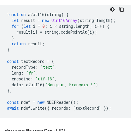
function
a2utf16
(
string
)
{
let
result
=
new
Uint16Array
(
string
.
length
);
for
(
let
i
=
0
;
i
 < 
string
.
length
;
i
++
)
{
result
[
i
]
=
string
.
codePointAt
(
i
);
}
return
result
;
}
const
textRecord
=
{
recordType
:
"text"
,
lang
:
"fr"
,
encoding
:
"utf-16"
,
data
:
a2utf16
(
"Bonjour, François !"
)
};
const
ndef
=
new
NDEFReader
();
await
ndef
.
write
({
records
:
[
textRecord
]
});