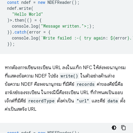
const
ndef
=
new
NDEFReader
();
ndef
.
write
(
"Hello World"
)>.
then
(()
=
{
console
.
log
(
"Message written.">;
);
}).
catch
(
error
=
{
console
.
log
(
`Write failed :-( try agai
n: 
${
error
}
.
});
หากต้องการเขียนระเบียน URL ลงในแท็ก NFC ให้ส่งพจนานุกรม
ที่แสดงข้อความ NDEF ไปยัง
write()
ในตัวอย่างด้านล่าง
ข้อความ NDEF คือพจนานุกรม ที่มีคีย์
records
ค่าของคีย์นี้คือ
อาร์เรย์ของระเบียน ในกรณีนี้คือระเบียน URL ที่กำหนดเป็นออบ
เจ็กต์ที่มีคีย์
recordType
ตั้งค่าเป็น
"url"
และคีย์
data
ตั้ง
ค่าเป็นสตริง URL
const
ndef
=
new
NDEFReader
();