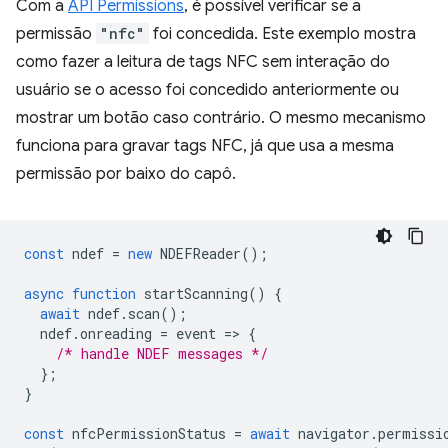
Com a
API Permissions
, é possível verificar se a
permissão
"nfc"
foi concedida. Este exemplo mostra
como fazer a leitura de tags NFC sem interação do
usuário se o acesso foi concedido anteriormente ou
mostrar um botão caso contrário. O mesmo mecanismo
funciona para gravar tags NFC, já que usa a mesma
permissão por baixo do capô.
const
ndef
=
new
NDEFReader
();
async
function
startScanning
()
{
await
ndef
.
scan
();
ndef
.
onreading
=
event
=
>
{
/* handle NDEF messages */
};
}
const
nfcPermissionStatus
=
await
navigator
.
permissi