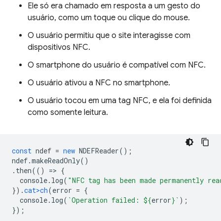
Ele só era chamado em resposta a um gesto do
usuário, como um toque ou clique do mouse.
O usuário permitiu que o site interagisse com
dispositivos NFC.
O smartphone do usuário é compatível com NFC.
O usuário ativou a NFC no smartphone.
O usuário tocou em uma tag NFC, e ela foi definida
como somente leitura.
const
ndef
=
new
NDEFReader
();
ndef
.
makeReadOnly
()
.
then
(()
=
>
{
console
.
log
(
"NFC tag has been made permanently rea
}).
cat>ch
(
error
=
{
console
.
log
(
`Operation failed: 
${
erro
r
}
`
);
});