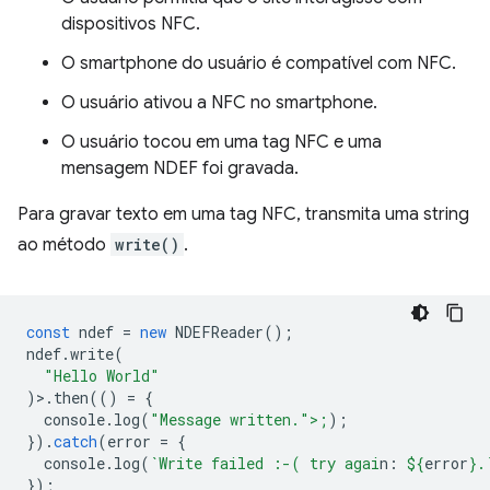
dispositivos NFC.
O smartphone do usuário é compatível com NFC.
O usuário ativou a NFC no smartphone.
O usuário tocou em uma tag NFC e uma
mensagem NDEF foi gravada.
Para gravar texto em uma tag NFC, transmita uma string
ao método
write()
.
const
ndef
=
new
NDEFReader
();
ndef
.
write
(
"Hello World"
)>.
then
(()
=
{
console
.
log
(
"Message written.">;
);
}).
catch
(
error
=
{
console
.
log
(
`Write failed :-( try agai
n: 
${
error
}
.
});