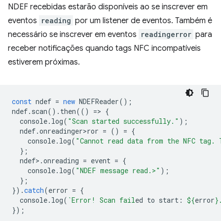
NDEF recebidas estarão disponíveis ao se inscrever em
eventos
reading
por um listener de eventos. Também é
necessário se inscrever em eventos
readingerror
para
receber notificações quando tags NFC incompatíveis
estiverem próximas.
const
ndef
=
new
NDEFReader
();
ndef
.
scan
().
then
(()
=
>
{
console
.
log
(
"Scan started successfully."
);
ndef
.
onreadinger>ror
=
()
=
{
console
.
log
(
"Cannot read data from the NFC tag. 
};
ndef
>
.
onreading
=
event
=
{
console
.
log
(
"NDEF message read.>"
);
};
}).
catch
(
error
=
{
console
.
log
(
`Error! Scan fail
ed to start: 
${
error
}
});