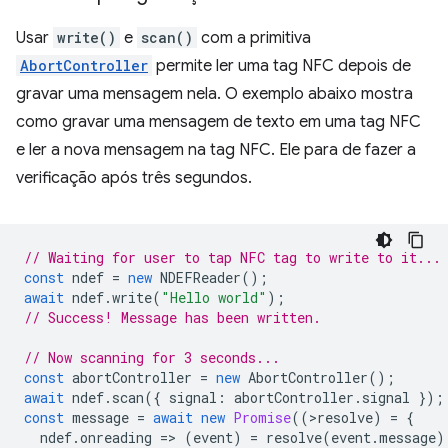
Usar
write()
e
scan()
com a primitiva
AbortController
permite ler uma tag NFC depois de
gravar uma mensagem nela. O exemplo abaixo mostra
como gravar uma mensagem de texto em uma tag NFC
e ler a nova mensagem na tag NFC. Ele para de fazer a
verificação após três segundos.
// Waiting for user to tap NFC tag to write to it...
const
ndef
=
new
NDEFReader
();
await
ndef
.
write
(
"Hello world"
);
// Success! Message has been written.
// Now scanning for 3 seconds...
const
abortController
=
new
AbortController
();
await
ndef
.
scan
({
signal
:
abortController
.
signal
});
const
message
=
await
new
Promise
((
>
resolve
)
=
{
ndef
.
onreading
=
>
(
event
)
=
resolve
(
event
.
message
)