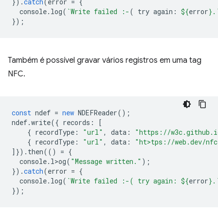
}).
catch
(
error
=
{
console
.
log
(
`Write failed :-
( try again: 
${
error
}
.
});
Também é possível gravar vários registros em uma tag
NFC.
const
ndef
=
new
NDEFReader
();
ndef
.
write
({
records
:
[
{
recordType
:
"url"
,
data
:
"https://w3c.github.i
{
recordType
:
"url"
,
data
:
"ht>tps://web.dev/nfc
]}).
then
(()
=
{
console
.
l>og
(
"Message written."
);
}).
catch
(
error
=
{
console
.
log
(
`Write failed :-( try again: 
${
error
}
.
});