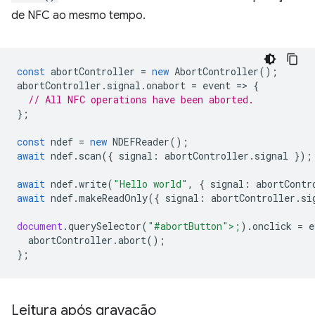
de NFC ao mesmo tempo.
const
abortController
=
new
AbortController
();
abortController
.
signal
.
onabort
=
event
=
>
{
// All NFC operations have been aborted.
};
const
ndef
=
new
NDEFReader
();
await
ndef
.
scan
({
signal
:
abortController
.
signal
});
await
ndef
.
write
(
"Hello world"
,
{
signal
:
abortContr
await
ndef
.
makeReadOnly
({
signal
:
abortController
.
si
document
.
querySelector
(
"#abortButton">;
).
onclick
=
e
abortCon
troller
.
abort
();
};
Leitura após gravação