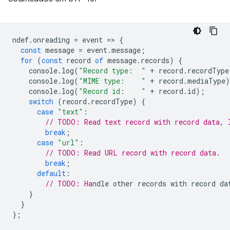
ndef
.
onreading
=
event
=
>
{
const
message
=
event
.
message
;
for
(
const
record
of
message
.
records
)
{
console
.
log
(
"Record type:  "
+
record
.
recordType
console
.
log
(
"MIME type:    "
+
record
.
mediaType
)
console
.
log
(
"Record id:    "
+
record
.
id
);
switch
(
record
.
recordType
)
{
case
"text"
:
// TODO: Read text record with record data, 
break
;
case
"url"
:
// TODO: Read URL record with record data.
break
;
default
:
// TODO: Ha
}
}
};