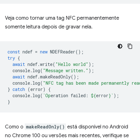
Veja como tornar uma tag NFC permanentemente
somente leitura depois de gravar nela.
const
ndef
=
new
NDEFReader
();
try
{
await
ndef
.
write
(
"Hello world"
);
console
.
log
(
"Message written."
);
await
ndef
.
makeReadOnly
();
console
.
log
(
"NFC tag has been made permanently rea
}
catch
(
error
)
{
console
.
log
(
`Op
eration failed: 
${
error
}
`
);
}
Como o
makeReadOnly()
está disponível no Android
no Chrome 100 ou versões mais recentes, verifique se