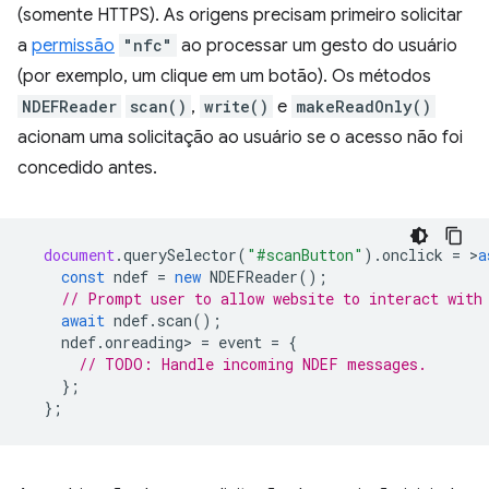
(somente HTTPS). As origens precisam primeiro solicitar
a
permissão
"nfc"
ao processar um gesto do usuário
(por exemplo, um clique em um botão). Os métodos
NDEFReader
scan()
,
write()
e
makeReadOnly()
acionam uma solicitação ao usuário se o acesso não foi
concedido antes.
document
.
querySelector
(
"#scanButton"
).
onclick
=
>
a
const
ndef
=
new
NDEFReader
();
// Prompt user to allow website to interact with
await
ndef
.
scan
();
ndef
.
onreading
>
=
event
=
{
// TODO: Handle incoming NDEF messages.
};
};