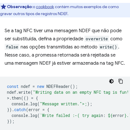
Observação
:o
cookbook
contém muitos exemplos de como
gravar outros tipos de registros NDEF.
Se a tag NFC tiver uma mensagem NDEF que não pode
ser substituída, defina a propriedade
overwrite
como
false
nas opções transmitidas ao método
write()
.
Nesse caso, a promessa retornada será rejeitada se
uma mensagem NDEF já estiver armazenada na tag NFC.
const
ndef
=
new
NDEFReader
();
ndef
.
write
(
"Writing data on an empty NFC tag is fun!
>
.
then
(()
=
{
console
.
log
(
"Message written.">;
);
}).
catch
(
error
=
{
console
.
log
(
`Write failed :-( try agai
n: 
${
error
}
.
});