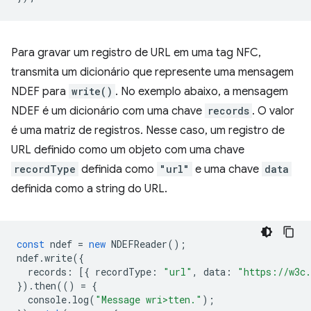
Para gravar um registro de URL em uma tag NFC,
transmita um dicionário que represente uma mensagem
NDEF para
write()
. No exemplo abaixo, a mensagem
NDEF é um dicionário com uma chave
records
. O valor
é uma matriz de registros. Nesse caso, um registro de
URL definido como um objeto com uma chave
recordType
definida como
"url"
e uma chave
data
definida como a string do URL.
const
ndef
=
new
NDEFReader
();
ndef
.
write
({
records
:
[{
recordType
:
"url"
,
data
:
"https://w3c.
}).
then
(()
=
{
console
.
log
(
"Message wri>tten."
);