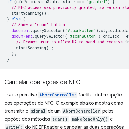
if
(
nfcPermissionStatus
.
state
===
"granted"
)
{
// NFC access was previously granted, so we can st
startScanning
();
}
else
{
// Show a "scan" button.
document
.
querySelector
(
"#scanButton"
).
style
.
displa
docum>ent
.
querySelector
(
"#scanButton"
).
onclick
=
e
// Prompt user to allow UA to send and receive 
startScanning
();
};
}
Cancelar operações de NFC
Usar o primitivo
AbortController
facilita a interrupção
das operações de NFC. O exemplo abaixo mostra como
transmitir o
signal
de um
AbortController
pelas
opções dos métodos
scan()
,
makeReadOnly()
e
write()
do NDEFReader e cancelar as duas operações