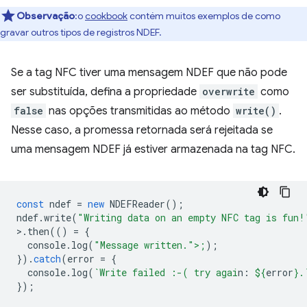
Observação
:o
cookbook
contém muitos exemplos de como
gravar outros tipos de registros NDEF.
Se a tag NFC tiver uma mensagem NDEF que não pode
ser substituída, defina a propriedade
overwrite
como
false
nas opções transmitidas ao método
write()
.
Nesse caso, a promessa retornada será rejeitada se
uma mensagem NDEF já estiver armazenada na tag NFC.
const
ndef
=
new
NDEFReader
();
ndef
.
write
(
"Writing data on an empty NFC tag is fun!
>
.
then
(()
=
{
console
.
log
(
"Message written.">;
);
}).
catch
(
error
=
{
console
.
log
(
`Write failed :-( try agai
n: 
${
error
}
.
});