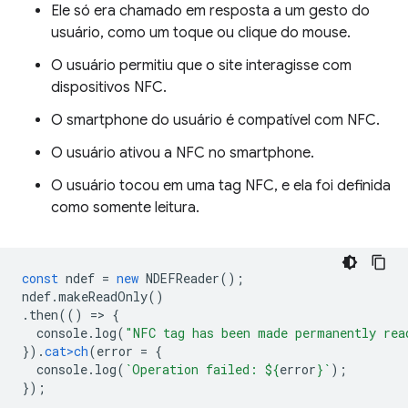
Ele só era chamado em resposta a um gesto do
usuário, como um toque ou clique do mouse.
O usuário permitiu que o site interagisse com
dispositivos NFC.
O smartphone do usuário é compatível com NFC.
O usuário ativou a NFC no smartphone.
O usuário tocou em uma tag NFC, e ela foi definida
como somente leitura.
const
ndef
=
new
NDEFReader
();
ndef
.
makeReadOnly
()
.
then
(()
=
>
{
console
.
log
(
"NFC tag has been made permanently rea
}).
cat>ch
(
error
=
{
console
.
log
(
`Operation failed: 
${
erro
r
}
`
);
});