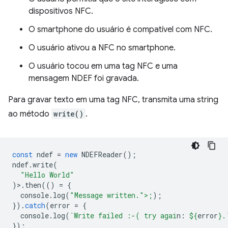
dispositivos NFC.
O smartphone do usuário é compatível com NFC.
O usuário ativou a NFC no smartphone.
O usuário tocou em uma tag NFC e uma
mensagem NDEF foi gravada.
Para gravar texto em uma tag NFC, transmita uma string
ao método
write()
.
const
ndef
=
new
NDEFReader
();
ndef
.
write
(
"Hello World"
)>.
then
(()
=
{
console
.
log
(
"Message written.">;
);
}).
catch
(
error
=
{
console
.
log
(
`Write failed :-( try agai
n: 
${
error
}
.
});