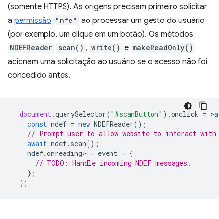
(somente HTTPS). As origens precisam primeiro solicitar
a
permissão
"nfc"
ao processar um gesto do usuário
(por exemplo, um clique em um botão). Os métodos
NDEFReader
scan()
,
write()
e
makeReadOnly()
acionam uma solicitação ao usuário se o acesso não foi
concedido antes.
document
.
querySelector
(
"#scanButton"
).
onclick
=
>
a
const
ndef
=
new
NDEFReader
();
// Prompt user to allow website to interact with
await
ndef
.
scan
();
ndef
.
onreading
>
=
event
=
{
// TODO: Handle incoming NDEF messages.
};
};