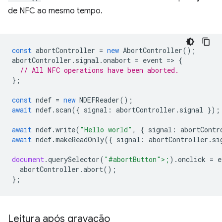
de NFC ao mesmo tempo.
const
abortController
=
new
AbortController
();
abortController
.
signal
.
onabort
=
event
=
>
{
// All NFC operations have been aborted.
};
const
ndef
=
new
NDEFReader
();
await
ndef
.
scan
({
signal
:
abortController
.
signal
});
await
ndef
.
write
(
"Hello world"
,
{
signal
:
abortContr
await
ndef
.
makeReadOnly
({
signal
:
abortController
.
si
document
.
querySelector
(
"#abortButton">;
).
onclick
=
e
abortCon
troller
.
abort
();
};
Leitura após gravação