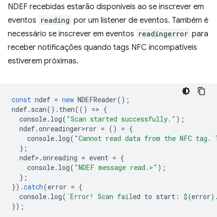
NDEF recebidas estarão disponíveis ao se inscrever em
eventos
reading
por um listener de eventos. Também é
necessário se inscrever em eventos
readingerror
para
receber notificações quando tags NFC incompatíveis
estiverem próximas.
const
ndef
=
new
NDEFReader
();
ndef
.
scan
().
then
(()
=
>
{
console
.
log
(
"Scan started successfully."
);
ndef
.
onreadinger>ror
=
()
=
{
console
.
log
(
"Cannot read data from the NFC tag. 
};
ndef
>
.
onreading
=
event
=
{
console
.
log
(
"NDEF message read.>"
);
};
}).
catch
(
error
=
{
console
.
log
(
`Error! Scan fail
ed to start: 
${
error
}
});