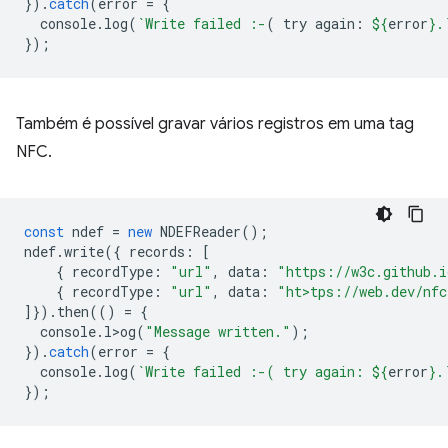
}).
catch
(
error
=
{
console
.
log
(
`Write failed :-
( try again: 
${
error
}
.
});
Também é possível gravar vários registros em uma tag
NFC.
const
ndef
=
new
NDEFReader
();
ndef
.
write
({
records
:
[
{
recordType
:
"url"
,
data
:
"https://w3c.github.i
{
recordType
:
"url"
,
data
:
"ht>tps://web.dev/nfc
]}).
then
(()
=
{
console
.
l>og
(
"Message written."
);
}).
catch
(
error
=
{
console
.
log
(
`Write failed :-( try again: 
${
error
}
.
});