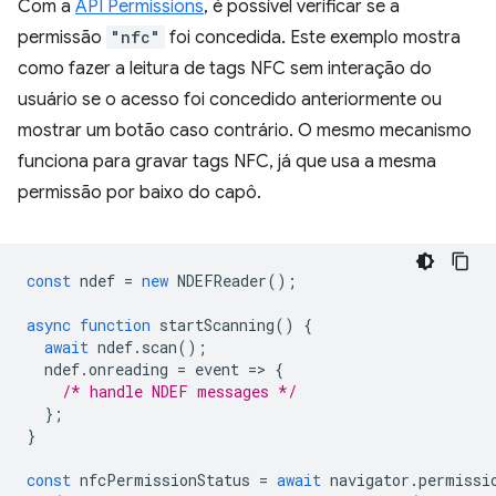
Com a
API Permissions
, é possível verificar se a
permissão
"nfc"
foi concedida. Este exemplo mostra
como fazer a leitura de tags NFC sem interação do
usuário se o acesso foi concedido anteriormente ou
mostrar um botão caso contrário. O mesmo mecanismo
funciona para gravar tags NFC, já que usa a mesma
permissão por baixo do capô.
const
ndef
=
new
NDEFReader
();
async
function
startScanning
()
{
await
ndef
.
scan
();
ndef
.
onreading
=
event
=
>
{
/* handle NDEF messages */
};
}
const
nfcPermissionStatus
=
await
navigator
.
permissi