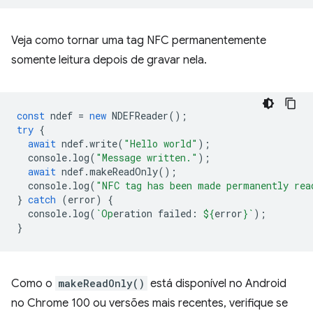
Veja como tornar uma tag NFC permanentemente
somente leitura depois de gravar nela.
const
ndef
=
new
NDEFReader
();
try
{
await
ndef
.
write
(
"Hello world"
);
console
.
log
(
"Message written."
);
await
ndef
.
makeReadOnly
();
console
.
log
(
"NFC tag has been made permanently rea
}
catch
(
error
)
{
console
.
log
(
`Op
eration failed: 
${
error
}
`
);
}
Como o
makeReadOnly()
está disponível no Android
no Chrome 100 ou versões mais recentes, verifique se