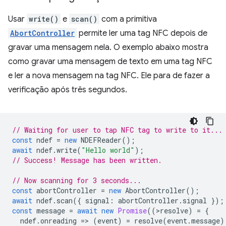
Usar
write()
e
scan()
com a primitiva
AbortController
permite ler uma tag NFC depois de
gravar uma mensagem nela. O exemplo abaixo mostra
como gravar uma mensagem de texto em uma tag NFC
e ler a nova mensagem na tag NFC. Ele para de fazer a
verificação após três segundos.
// Waiting for user to tap NFC tag to write to it...
const
ndef
=
new
NDEFReader
();
await
ndef
.
write
(
"Hello world"
);
// Success! Message has been written.
// Now scanning for 3 seconds...
const
abortController
=
new
AbortController
();
await
ndef
.
scan
({
signal
:
abortController
.
signal
});
const
message
=
await
new
Promise
((
>
resolve
)
=
{
ndef
.
onreading
=
>
(
event
)
=
resolve
(
event
.
message
)