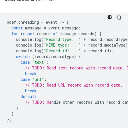
ndef
.
onreading
=
event
=
>
{
const
message
=
event
.
message
;
for
(
const
record
of
message
.
records
)
{
console
.
log
(
"Record type:  "
+
record
.
recordType
console
.
log
(
"MIME type:    "
+
record
.
mediaType
)
console
.
log
(
"Record id:    "
+
record
.
id
);
switch
(
record
.
recordType
)
{
case
"text"
:
// TODO: Read text record with record data, 
break
;
case
"url"
:
// TODO: Read URL record with record data.
break
;
default
:
// TODO: Ha
}
}
};