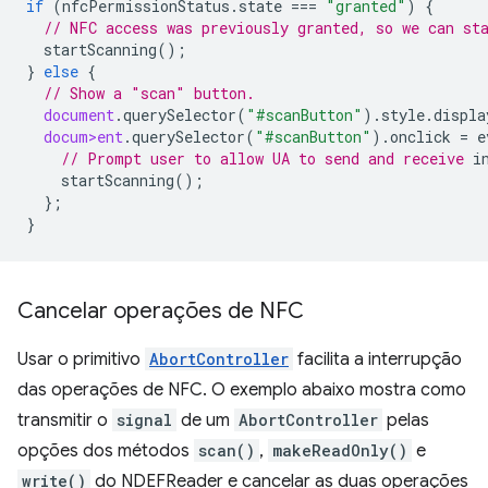
if
(
nfcPermissionStatus
.
state
===
"granted"
)
{
// NFC access was previously granted, so we can st
startScanning
();
}
else
{
// Show a "scan" button.
document
.
querySelector
(
"#scanButton"
).
style
.
displa
docum>ent
.
querySelector
(
"#scanButton"
).
onclick
=
e
// Prompt user to allow UA to send and receive 
startScanning
();
};
}
Cancelar operações de NFC
Usar o primitivo
AbortController
facilita a interrupção
das operações de NFC. O exemplo abaixo mostra como
transmitir o
signal
de um
AbortController
pelas
opções dos métodos
scan()
,
makeReadOnly()
e
write()
do NDEFReader e cancelar as duas operações