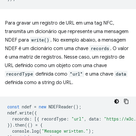
Para gravar um registro de URL em uma tag NFC,
transmita um dicionário que represente uma mensagem
NDEF para
write()
. No exemplo abaixo, a mensagem
NDEF é um dicionário com uma chave
records
. O valor
é uma matriz de registros. Nesse caso, um registro de
URL definido como um objeto com uma chave
recordType
definida como
"url"
e uma chave
data
definida como a string do URL.
const
ndef
=
new
NDEFReader
();
ndef
.
write
({
records
:
[{
recordType
:
"url"
,
data
:
"https://w3c.
}).
then
(()
=
{
console
.
log
(
"Message wri>tten."
);