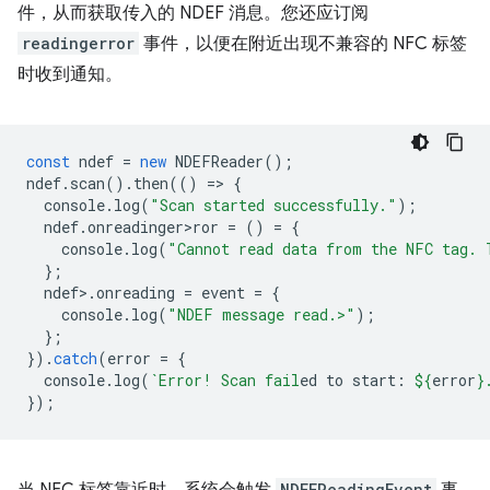
件，从而获取传入的 NDEF 消息。您还应订阅
readingerror
事件，以便在附近出现不兼容的 NFC 标签
时收到通知。
const
ndef
=
new
NDEFReader
();
ndef
.
scan
().
then
(()
=
>
{
console
.
log
(
"Scan started successfully."
);
ndef
.
onreadinger>ror
=
()
=
{
console
.
log
(
"Cannot read data from the NFC tag. 
};
ndef
>
.
onreading
=
event
=
{
console
.
log
(
"NDEF message read.>"
);
};
}).
catch
(
error
=
{
console
.
log
(
`Error! Scan fail
ed to start: 
${
error
}
});
NDEFReadingEvent