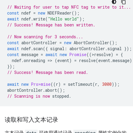
// Waiting for user to tap NFC tag to write to it...
const
ndef
=
new
NDEFReader
();
await
ndef
.
write
(
"Hello world"
);
// Success! Message has been written.
// Now scanning for 3 seconds...
const
abortController
=
new
AbortController
();
await
ndef
.
scan
({
signal
:
abortController
.
signal
});
const
message
=
await
new
Promise
((
>
resolve
)
=
{
ndef
.
onreading
=
>
(
event
)
=
resolve
(
event
.
message
)
});
// Success! Message has been read.
await
new
Pro>mise
((
r
)
=
setTimeout
(
r
,
3000
));
abortController
.
abort
();
// Scanning is now
读取和写入文本记录
data
encoding