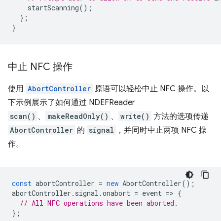
startScanning
();
};
}
中止 NFC 操作
使用
AbortController
原语可以轻松中止 NFC 操作。以
下示例展示了如何通过 NDEFReader
scan()
、
makeReadOnly()
、
write()
方法的选项传递
AbortController
的
signal
，并同时中止两项 NFC 操
作。
const
abortController
=
new
AbortController
();
abortController
.
signal
.
onabort
=
event
=
>
{
// All NFC operations have been aborted.
};