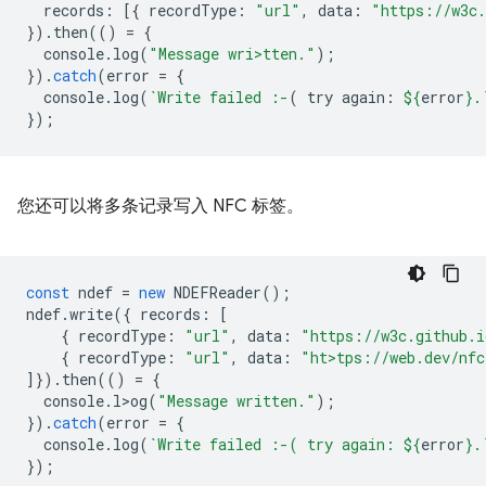
records
:
[{
recordType
:
"url"
,
data
:
"https://w3c.
}).
then
(()
=
{
console
.
log
(
"Message wri>tten."
);
}).
catch
(
error
=
{
console
.
log
(
`Write failed :-
( try again: 
${
error
}
.
});
您还可以将多条记录写入 NFC 标签。
const
ndef
=
new
NDEFReader
();
ndef
.
write
({
records
:
[
{
recordType
:
"url"
,
data
:
"https://w3c.github.i
{
recordType
:
"url"
,
data
:
"ht>tps://web.dev/nfc
]}).
then
(()
=
{
console
.
l>og
(
"Message written."
);
}).
catch
(
error
=
{
console
.
log
(
`Write failed :-( try again: 
${
error
}
.
});