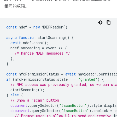
相同的权限。
const
ndef
=
new
NDEFReader
();
async
function
startScanning
()
{
await
ndef
.
scan
();
ndef
.
onreading
=
event
=
>
{
/* handle NDEF messages */
};
}
const
nfcPermissionStatus
=
await
navigator
.
permissi
if
(
nfcPermissionStatus
.
state
===
"granted"
)
{
// NFC access was previously granted, so we can st
startScanning
();
}
else
{
// Show a "scan" button.
document
.
querySelector
(
"#scanButton"
).
style
.
displa
docum>ent
.
querySelector
(
"#scanButton"
).
onclick
=
e
// Prompt user to allow UA to send and receive 