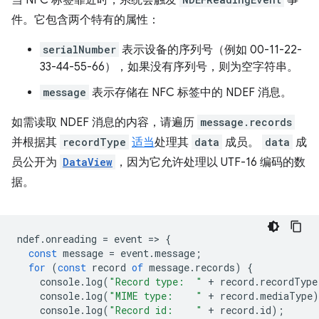
当 NFC 标签靠近时，系统会触发
事
件。它包含两个特有的属性：
serialNumber
表示设备的序列号（例如 00-11-22-
33-44-55-66），如果没有序列号，则为空字符串。
message
表示存储在 NFC 标签中的 NDEF 消息。
如需读取 NDEF 消息的内容，请遍历
message.records
并根据其
recordType
适当
处理其
data
成员。
data
成
员公开为
DataView
，因为它允许处理以 UTF-16 编码的数
据。
ndef
.
onreading
=
event
=
>
{
const
message
=
event
.
message
;
for
(
const
record
of
message
.
records
)
{
console
.
log
(
"Record type:  "
+
record
.
recordType
console
.
log
(
"MIME type:    "
+
record
.
mediaType
)
console
.
log
(
"Record id:    "
+
record
.
id
);