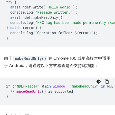
try
{
await
ndef
.
write
(
"Hello world"
);
console
.
log
(
"Message written."
);
await
ndef
.
makeReadOnly
();
console
.
log
(
"NFC tag has been made permanently rea
}
catch
(
error
)
{
console
.
log
(
`Op
eration failed: 
${
error
}
`
);
}
由于
makeReadOnly()
在 Chrome 100 或更高版本中适用
于 Android，请通过以下方式检查是否支持此功能：
if
(
"NDEFReader"
&&
in
window
"makeReadOnly"
in
NDE
// makeReadOnl
}