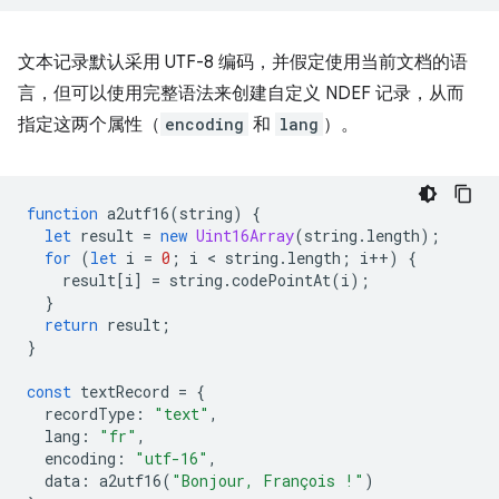
文本记录默认采用 UTF-8 编码，并假定使用当前文档的语
言，但可以使用完整语法来创建自定义 NDEF 记录，从而
指定这两个属性（
encoding
和
lang
）。
function
a2utf16
(
string
)
{
let
result
=
new
Uint16Array
(
string
.
length
);
for
(
let
i
=
0
;
i
 < 
string
.
length
;
i
++
)
{
result
[
i
]
=
string
.
codePointAt
(
i
);
}
return
result
;
}
const
textRecord
=
{
recordType
:
"text"
,
lang
:
"fr"
,
encoding
:
"utf-16"
,
data
:
a2utf16
(
"Bonjour, François !"
)