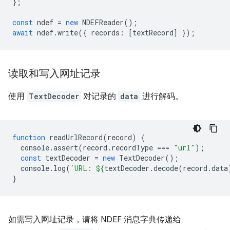
};
const
ndef
=
new
NDEFReader
();
await
ndef
.
write
({
records
:
[
textRecord
]
});
读取和写入网址记录
使用
TextDecoder
对记录的
data
进行解码。
function
readUrlRecord
(
record
)
{
console
.
assert
(
record
.
recordType
===
"url"
);
const
textDecoder
=
new
TextDecoder
();
console
.
log
(
`URL: 
${
textDecoder
.
decode
(
record
.
da
ta
}
如需写入网址记录，请将 NDEF 消息字典传递给