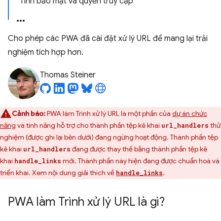
Tính bảo mật và quyền truy cập
Cho phép các PWA đã cài đặt xử lý URL để mang lại trải
nghiệm tích hợp hơn.
Thomas Steiner
Cảnh báo:
PWA làm Trình xử lý URL là một phần của
dự án chức
năng
và tính năng hỗ trợ cho thành phần tệp kê khai
thử
url_handlers
nghiệm (được ghi lại bên dưới) đang ngừng hoạt động. Thành phần tệp
kê khai
đang được thay thế bằng thành phần tệp kê
url_handlers
khai
mới. Thành phần này hiện đang được chuẩn hoá và
handle_links
triển khai. Xem nội dung giải thích về
.
handle_links
PWA làm Trình xử lý URL là gì?