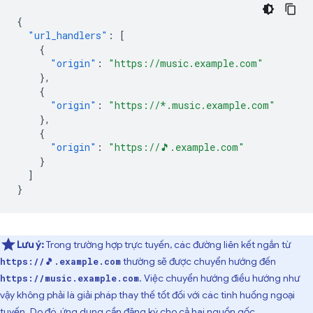
{
"url_handlers"
:
[
{
"origin"
:
"https://music.example.com"
},
{
"origin"
:
"https://*.music.example.com"
},
{
"origin"
:
"https://🎵.example.com"
}
]
}
Lưu ý:
Trong trường hợp trực tuyến, các đường liên kết ngắn từ
thường sẽ được chuyển hướng đến
https://🎵.example.com
. Việc chuyển hướng điều hướng như
https://music.example.com
vậy không phải là giải pháp thay thế tốt đối với các tình huống ngoại
tuyến. Do đó, ứng dụng cần đăng ký cho cả hai nguồn gốc.