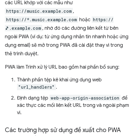
các URL khớp với các mẫu như
https://music.example.com
,
https://*.music.example.com
hoặc
https://
🎵.example.com
, nhờ đó các đường liên kết từ bên
ngoài PWA (ví dụ: từ ứng dụng nhắn tin nhanh hoặc ứng
dụng email) sẽ mở trong PWA đã cài đặt thay vì trong
thẻ trình duyệt.
PWA làm Trình xử lý URL bao gồm hai phần bổ sung:
Thành phần tệp kê khai ứng dụng web
"url_handlers"
.
Định dạng tệp
web-app-origin-association
để
xác thực các mối liên kết URL trong và ngoài phạm
vi.
Các trường hợp sử dụng đề xuất cho PWA