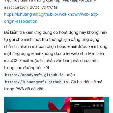
Việc này diễn ra thông qua tệp
web-app-origin-
association
được lưu trữ tại
https://luhuangmsft.github.io/.well-known/web-app-
origin-association
.
Để kiểm tra xem ứng dụng có hoạt động hay không, hãy
tự gửi cho mình một thư thử nghiệm bằng ứng dụng
nhắn tin nhanh mà bạn chọn hoặc email được xem trong
một ứng dụng email không dựa trên web như Mail trên
macOS. Email hoặc tin nhắn văn bản phải chứa một
trong các đường liên kết
https://mandymsft.github.io
hoặc
https://luhuangmsft.github.io
. Cả hai đều sẽ mở
trong PWA đã cài đặt.