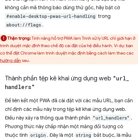
không cần mã thông báo dùng thử gốc, hãy bật cờ
#enable-desktop-pwas-url-handling
trong
about://flags
.
Thận trọng:
Tính năng hỗ trợ PWA làm Trình xử lý URL chỉ giới hạn ở
trình duyệt
mặc định
theo chế độ cài đặt của hệ điều hành. Ví dụ: bạn
có thể đặt Chrome làm trình duyệt mặc định bằng cách làm theo các
hướng dẫn
sau.
Thành phần tệp kê khai ứng dụng web
"url
_
handlers"
Để liên kết một PWA đã cài đặt với các mẫu URL, bạn cần
chỉ định các mẫu này trong tệp kê khai ứng dụng web.
Điều này xảy ra thông qua thành phần
"url_handlers"
.
Phương thức này chấp nhận một mảng đối tượng có
thuộc tính
origin
. Đây là một
string
bắt buộc, là mẫu