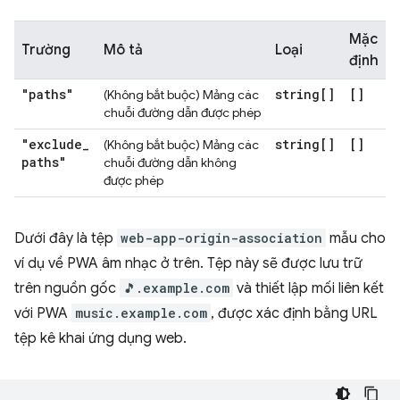
Mặc
Trường
Mô tả
Loại
định
"paths"
string[]
[]
(Không bắt buộc) Mảng các
chuỗi đường dẫn được phép
"exclude
_
string[]
[]
(Không bắt buộc) Mảng các
paths"
chuỗi đường dẫn không
được phép
Dưới đây là tệp
web-app-origin-association
mẫu cho
ví dụ về PWA âm nhạc ở trên. Tệp này sẽ được lưu trữ
trên nguồn gốc
🎵.example.com
và thiết lập mối liên kết
với PWA
music.example.com
, được xác định bằng URL
tệp kê khai ứng dụng web.