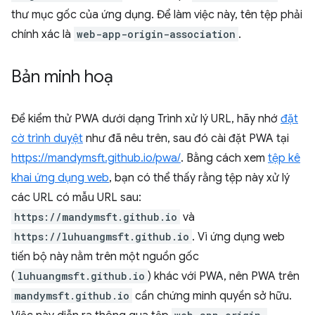
thư mục gốc của ứng dụng. Để làm việc này, tên tệp phải
chính xác là
web-app-origin-association
.
Bản minh hoạ
Để kiểm thử PWA dưới dạng Trình xử lý URL, hãy nhớ
đặt
cờ trình duyệt
như đã nêu trên, sau đó cài đặt PWA tại
https://mandymsft.github.io/pwa/
. Bằng cách xem
tệp kê
khai ứng dụng web
, bạn có thể thấy rằng tệp này xử lý
các URL có mẫu URL sau:
https://mandymsft.github.io
và
https://luhuangmsft.github.io
. Vì ứng dụng web
tiến bộ này nằm trên một nguồn gốc
(
luhuangmsft.github.io
) khác với PWA, nên PWA trên
mandymsft.github.io
cần chứng minh quyền sở hữu.