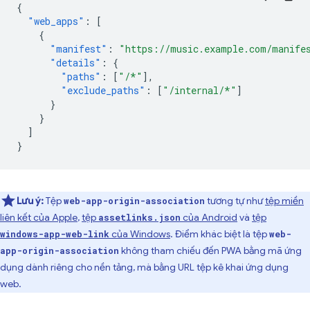
{
"web_apps"
:
[
{
"manifest"
:
"https://music.example.com/manife
"details"
:
{
"paths"
:
[
"/*"
],
"exclude_paths"
:
[
"/internal/*"
]
}
}
]
}
Lưu ý:
Tệp
tương tự như
tệp miền
web-app-origin-association
liên kết của Apple
,
tệp
của Android
và
tệp
assetlinks.json
của Windows
. Điểm khác biệt là tệp
windows-app-web-link
web-
không tham chiếu đến PWA bằng mã ứng
app-origin-association
dụng dành riêng cho nền tảng, mà bằng URL tệp kê khai ứng dụng
web.