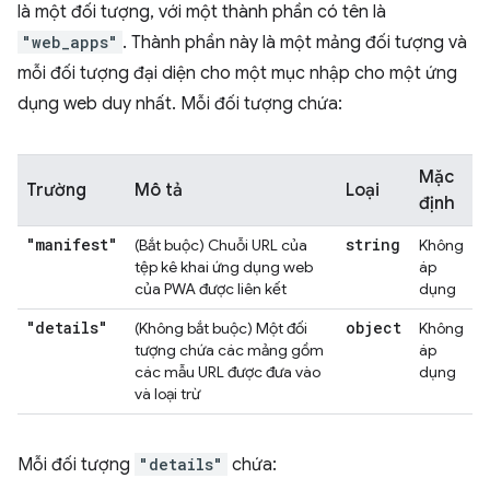
là một đối tượng, với một thành phần có tên là
"web_apps"
. Thành phần này là một mảng đối tượng và
mỗi đối tượng đại diện cho một mục nhập cho một ứng
dụng web duy nhất. Mỗi đối tượng chứa:
Mặc
Trường
Mô tả
Loại
định
"manifest"
string
(Bắt buộc) Chuỗi URL của
Không
tệp kê khai ứng dụng web
áp
của PWA được liên kết
dụng
"details"
object
(Không bắt buộc) Một đối
Không
tượng chứa các mảng gồm
áp
các mẫu URL được đưa vào
dụng
và loại trừ
Mỗi đối tượng
"details"
chứa: