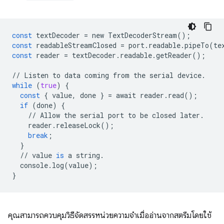
const
textDecoder
=
new
TextDecoderStream
();
const
readableStreamClosed
=
port
.
readable
.
pipeTo
(
te
const
reader
=
textDecoder
.
readable
.
getReader
();
//
Listen
to
data
coming
from
the
serial
device
.
while
(
true
)
{
const
{
value
,
done
}
=
await
reader
.
read
();
if
(
done
)
{
//
Allow
the
serial
port
to
be
closed
later
.
reader
.
releaseLock
();
break
;
}
//
value
is
a
string
.
console
.
log
(
value
);
}
คุณสามารถควบคุมวิธีจัดสรรหน่วยความจำเมื่ออ่านจากสตรีมโดยใช้