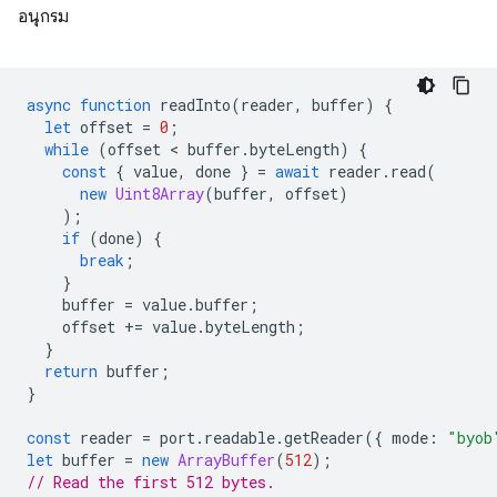
อนุกรม
async
function
readInto
(
reader
,
buffer
)
{
let
offset
=
0
;
while
(
offset
 < 
buffer
.
byteLength
)
{
const
{
value
,
done
}
=
await
reader
.
read
(
new
Uint8Array
(
buffer
,
offset
)
);
if
(
done
)
{
break
;
}
buffer
=
value
.
buffer
;
offset
+=
value
.
byteLength
;
}
return
buffer
;
}
const
reader
=
port
.
readable
.
getReader
({
mode
:
"byob
let
buffer
=
new
ArrayBuffer
(
512
);
// Read the first 512 bytes.