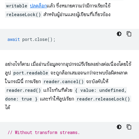
writable
ปลดล็อก
แล้ว ซึ่งหมายความว่ามีการเรียกใช้
releaseLock()
สำหรับผู้อ่านและผู้เขียนที่เกี่ยวข้อง
await
port
.
close
();
อย่างไรก็ตาม เมื่ออ่านข้อมูลจากอุปกรณ์ซีเรียลอย่างต่อเนื่องโดยใช้
ลูป
port.readable
จะถูกล็อกเสมอจนกว่าจะพบข้อผิดพลาด
ในกรณีนี้ การเรียก
reader.cancel()
จะบังคับให้
reader.read()
แก้ไขทันทีด้วย
{ value: undefined,
done: true }
และทำให้ลูปเรียก
reader.releaseLock()
ได้
// Without transform streams.