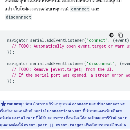
เชื่อมต่ออุปกรณ์นั้นกับระบบได้ เมื่อได้รับสิทธิ์เข้าถึงพอร์ตอนุกรม
แล้ว เว็บไซต์ควรตรวจสอบเหตุการณ์
connect
และ
disconnect
navigator
.
serial
.
addEventListener
(
"connect"
,
(
event
)
// TODO: Automatically open event.target or warn u
});
navigator
.
serial
.
addEventListener
(
"disconnect"
,
(
eve
// TODO: Remove |event.target| from the UI.
// If the serial port was opened, a stream error w
});
หมายเหตุ:
ก่อน Chrome 89 เหตุการณ์
และ
จะ
connect
disconnect
เริ่มทำงานออบเจ็กต์
ที่กำหนดเองพร้อมอินเท
SerialConnectionEvent
อร์เฟซ
ที่ได้รับผลกระทบ ซึ่งพร้อมใช้งานเป็นแอตทริบิวต์
SerialPort
port
คุณอาจต้องใช้
เพื่อจัดการการเปลี่ยนผ่าน
event.port || event.target