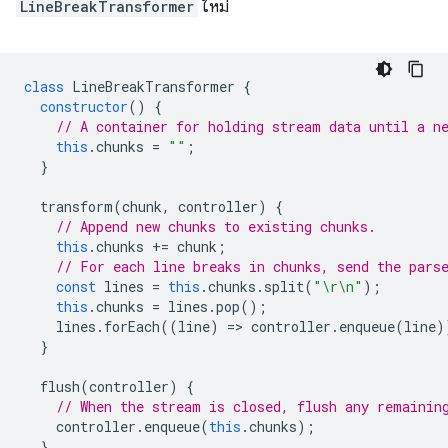
LineBreakTransformer
ใหม่
class
LineBreakTransformer
{
constructor
()
{
// A container for holding stream data until a n
this
.
chunks
=
""
;
}
transform
(
chunk
,
controller
)
{
// Append new chunks to existing chunks.
this
.
chunks
+=
chunk
;
// For each line breaks in chunks, send the pars
const
lines
=
this
.
chunks
.
split
(
"\r\n"
);
this
.
chunks
=
lines
.
pop
();
lines
.
forEach
((
line
)
=
>
controller
.
enqueue
(
line
)
}
flush
(
controller
)
{
// When the stream is closed, flush any remainin
controller
.
enqueue
(
this
.
chunks
);
}