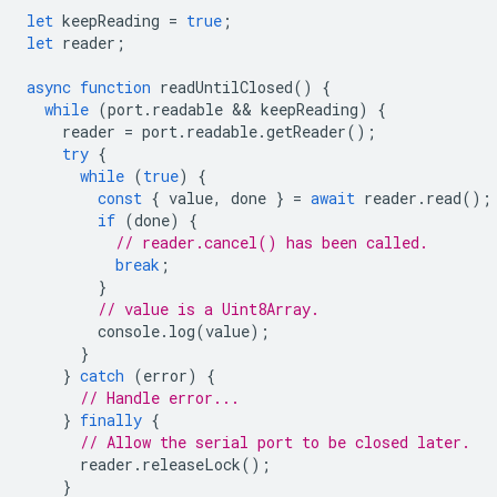
let
keepReading
=
true
;
let
reader
;
async
function
readUntilClosed
()
{
while
(
port
.
readable
 && 
keepReading
)
{
reader
=
port
.
readable
.
getReader
();
try
{
while
(
true
)
{
const
{
value
,
done
}
=
await
reader
.
read
();
if
(
done
)
{
// reader.cancel() has been called.
break
;
}
// value is a Uint8Array.
console
.
log
(
value
);
}
}
catch
(
error
)
{
// Handle error...
}
finally
{
// Allow the serial port to be closed later.
reader
.
releaseLock
();
}