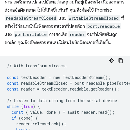
ผ่าน สตรีมการแปลงไปยังพอร์ตอนุกรมที่อยู่เบื้องหลัง เนื่องจากการ
ส่งต่อข้อผิดพลาด ไม่ได้เกิดขึ้นทันที คุณจึงต้องใช้ Promise
readableStreamClosed
และ
writableStreamClosed
ที่
สร้างไว้ก่อนหน้านี้เพื่อตรวจหาเวลาที่ปลดล็อก
port.readable
และ
port.writable
การยกเลิก
reader
จะทำให้สตรีมถูก
ยกเลิก คุณจึงต้องตรวจหาและไม่สนใจข้อผิดพลาดที่เกิดขึ้น
//
With
transform
streams
.
const
textDecoder
=
new
TextDecoderStream
();
const
readableStreamClosed
=
port
.
readable
.
pipeTo
(
te
const
reader
=
textDecoder
.
readable
.
getReader
();
//
Listen
to
data
coming
from
the
serial
device
.
while
(
true
)
{
const
{
value
,
done
}
=
await
reader
.
read
();
if
(
done
)
{
reader
.
releaseLock
();
break
;