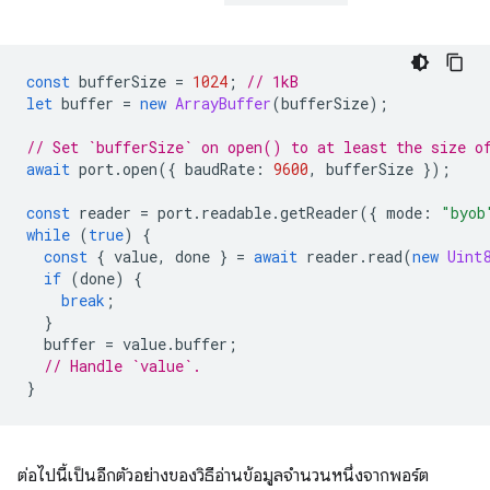
const
bufferSize
=
1024
;
// 1kB
let
buffer
=
new
ArrayBuffer
(
bufferSize
);
// Set `bufferSize` on open() to at least the size o
await
port
.
open
({
baudRate
:
9600
,
bufferSize
});
const
reader
=
port
.
readable
.
getReader
({
mode
:
"byob
while
(
true
)
{
const
{
value
,
done
}
=
await
reader
.
read
(
new
Uint
if
(
done
)
{
break
;
}
buffer
=
value
.
buffer
;
// Handle `value`.
}
ต่อไปนี้เป็นอีกตัวอย่างของวิธีอ่านข้อมูลจำนวนหนึ่งจากพอร์ต