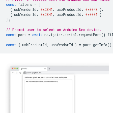
const
filters
=
[
{
usbVendorId
:
0x2341
,
usbProductId
:
0x0043
},
{
usbVendorId
:
0x2341
,
usbProductId
:
0x0001
}
];
// Prompt user to select an Arduino Uno device.
const
port
=
await
navigator
.
serial
.
requestPort
({
fi
const
{
usbProductId
,
usbVendorId
}
=
port
.
getInfo
()