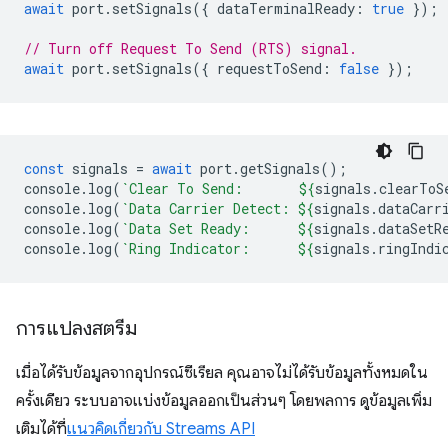
await
port
.
setSignals
({
dataTerminalReady
:
true
});
// Turn off Request To Send (RTS) signal.
await
port
.
setSignals
({
requestToSend
:
false
});
const
signals
=
await
port
.
getSignals
();
console
.
log
(
`Clear To Send:       
${
signals
.
clearToS
console
.
log
(
`Data Carrier Detect: 
${
signals
.
dataCarr
console
.
log
(
`Data Set Ready:      
${
signals
.
dataSetR
console
.
log
(
`Ring Indicator:      
${
signals
.
ringIndi
การแปลงสตรีม
เมื่อได้รับข้อมูลจากอุปกรณ์ซีเรียล คุณอาจไม่ได้รับข้อมูลทั้งหมดใน
ครั้งเดียว ระบบอาจแบ่งข้อมูลออกเป็นส่วนๆ โดยพลการ ดูข้อมูลเพิ่ม
เติมได้ที่
แนวคิดเกี่ยวกับ Streams API