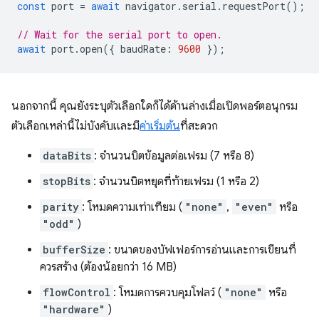
const
port
=
await
navigator
.
serial
.
requestPort
();
// Wait for the serial port to open.
await
port
.
open
({
baudRate
:
9600
});
นอกจากนี้ คุณยังระบุตัวเลือกใดก็ได้ด้านล่างเมื่อเปิดพอร์ตอนุกรม
ตัวเลือกเหล่านี้ไม่บังคับและมี
ค่าเริ่มต้น
ที่สะดวก
dataBits
: จำนวนบิตข้อมูลต่อเฟรม (7 หรือ 8)
stopBits
: จำนวนบิตหยุดที่ท้ายเฟรม (1 หรือ 2)
parity
: โหมดความเท่าเทียม (
"none"
,
"even"
หรือ
"odd"
)
bufferSize
: ขนาดของบัฟเฟอร์การอ่านและการเขียนที่
ควรสร้าง (ต้องน้อยกว่า 16 MB)
flowControl
: โหมดการควบคุมโฟลว์ (
"none"
หรือ
"hardware"
)