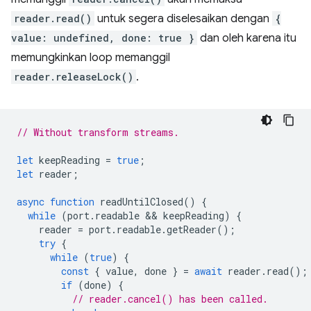
reader.read()
untuk segera diselesaikan dengan
{
value: undefined, done: true }
dan oleh karena itu
memungkinkan loop memanggil
reader.releaseLock()
.
// Without transform streams.
let
keepReading
=
true
;
let
reader
;
async
function
readUntilClosed
()
{
while
(
port
.
readable
 && 
keepReading
)
{
reader
=
port
.
readable
.
getReader
();
try
{
while
(
true
)
{
const
{
value
,
done
}
=
await
reader
.
read
();
if
(
done
)
{
// reader.cancel() has been called.