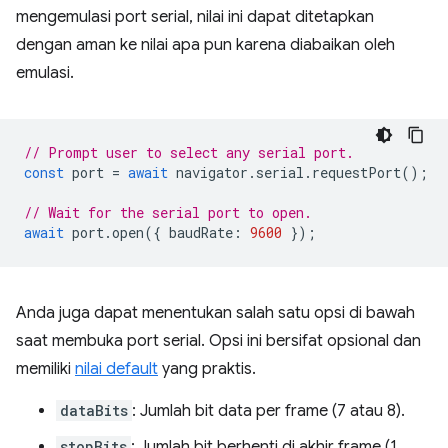
mengemulasi port serial, nilai ini dapat ditetapkan
dengan aman ke nilai apa pun karena diabaikan oleh
emulasi.
// Prompt user to select any serial port.
const
port
=
await
navigator
.
serial
.
requestPort
();
// Wait for the serial port to open.
await
port
.
open
({
baudRate
:
9600
});
Anda juga dapat menentukan salah satu opsi di bawah
saat membuka port serial. Opsi ini bersifat opsional dan
memiliki
nilai default
yang praktis.
dataBits
: Jumlah bit data per frame (7 atau 8).
stopBits
: Jumlah bit berhenti di akhir frame (1