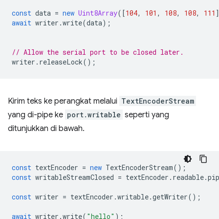
const
data
=
new
Uint8Array
([
104
,
101
,
108
,
108
,
111
await
writer
.
write
(
data
);
// Allow the serial port to be closed later.
writer
.
releaseLock
();
Kirim teks ke perangkat melalui
TextEncoderStream
yang di-pipe ke
port.writable
seperti yang
ditunjukkan di bawah.
const
textEncoder
=
new
TextEncoderStream
();
const
writableStreamClosed
=
textEncoder
.
readable
.
pi
const
writer
=
textEncoder
.
writable
.
getWriter
();
await
writer
.
write
(
"hello"
);