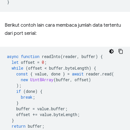
}
Berikut contoh lain cara membaca jumlah data tertentu
dari port serial:
async
function
readInto
(
reader
,
buffer
)
{
let
offset
=
0
;
while
(
offset
 < 
buffer
.
byteLength
)
{
const
{
value
,
done
}
=
await
reader
.
read
(
new
Uint8Array
(
buffer
,
offset
)
);
if
(
done
)
{
break
;
}
buffer
=
value
.
buffer
;
offset
+=
value
.
byteLength
;
}
return
buffer
;