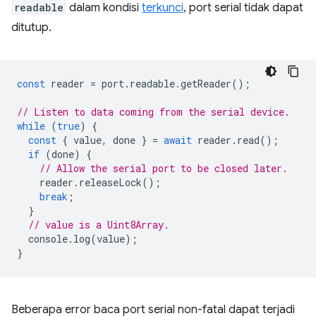
readable
dalam kondisi
terkunci
, port serial tidak dapat
ditutup.
const
reader
=
port
.
readable
.
getReader
();
// Listen to data coming from the serial device.
while
(
true
)
{
const
{
value
,
done
}
=
await
reader
.
read
();
if
(
done
)
{
// Allow the serial port to be closed later.
reader
.
releaseLock
();
break
;
}
// value is a Uint8Array.
console
.
log
(
value
);
}
Beberapa error baca port serial non-fatal dapat terjadi