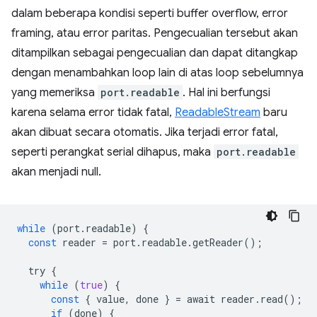
dalam beberapa kondisi seperti buffer overflow, error
framing, atau error paritas. Pengecualian tersebut akan
ditampilkan sebagai pengecualian dan dapat ditangkap
dengan menambahkan loop lain di atas loop sebelumnya
yang memeriksa
port.readable
. Hal ini berfungsi
karena selama error tidak fatal,
ReadableStream
baru
akan dibuat secara otomatis. Jika terjadi error fatal,
seperti perangkat serial dihapus, maka
port.readable
akan menjadi null.
while
(
port
.
readable
)
{
const
reader
=
port
.
readable
.
getReader
();
try
{
while
(
true
)
{
const
{
value
,
done
}
=
await
reader
.
read
();
if
(
done
)
{