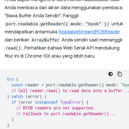
Anda membaca dari aliran data menggunakan pembaca
"Bawa Buffer Anda Sendiri". Panggil
port.readable.getReader({ mode: "byob" })
untuk
mendapatkan antarmuka
ReadableStreamBYOBReader
dan berikan
ArrayBuffer
Anda sendiri saat memanggil
read()
. Perhatikan bahwa Web Serial API mendukung
fitur ini di Chrome 106 atau yang lebih baru.
try
{
const
reader
=
port
.
readable
.
getReader
({
mode
:
"by
// Call reader.read() to read data into a buffer..
}
catch
(
error
)
{
if
(
error
instanceof
TypeError
)
{
// BYOB readers are not supported.
// Fallback to port.readable.getReader()...
}
}