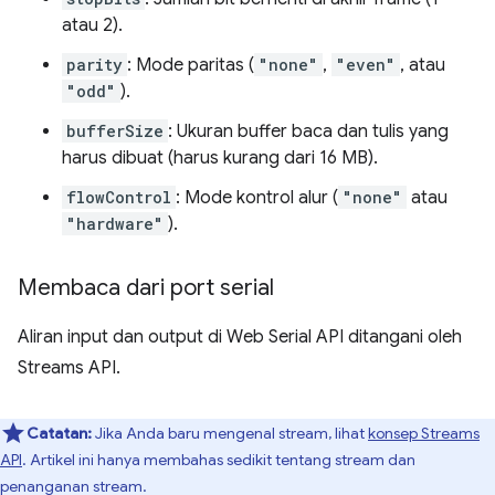
atau 2).
parity
: Mode paritas (
"none"
,
"even"
, atau
"odd"
).
bufferSize
: Ukuran buffer baca dan tulis yang
harus dibuat (harus kurang dari 16 MB).
flowControl
: Mode kontrol alur (
"none"
atau
"hardware"
).
Membaca dari port serial
Aliran input dan output di Web Serial API ditangani oleh
Streams API.
Catatan:
Jika Anda baru mengenal stream, lihat
konsep Streams
API
. Artikel ini hanya membahas sedikit tentang stream dan
penanganan stream.