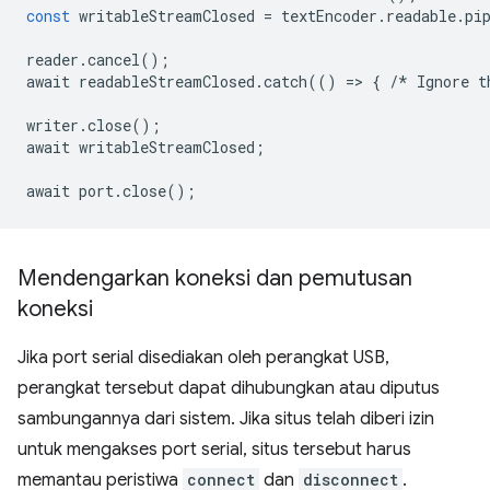
const
writableStreamClosed
=
textEncoder
.
readable
.
pi
reader
.
cancel
();
await
readableStreamClosed
.
catch
(()
=
>
{
/*
Ignore
t
writer
.
close
();
await
writableStreamClosed
;
await
port
.
close
();
Mendengarkan koneksi dan pemutusan
koneksi
Jika port serial disediakan oleh perangkat USB,
perangkat tersebut dapat dihubungkan atau diputus
sambungannya dari sistem. Jika situs telah diberi izin
untuk mengakses port serial, situs tersebut harus
memantau peristiwa
connect
dan
disconnect
.