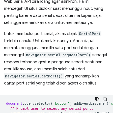
Web Serial API dirancang agar asinkron. Hal ini
mencegah UI situs diblokir saat menunggu input, yang
penting karena data serial dapat diterima kapan saja,
sehingga memerlukan cara untuk memantaunya.
Untuk membuka port serial, akses objek
SerialPort
terlebih dahulu. Untuk melakukannya, Anda dapat
meminta pengguna memilih satu port serial dengan
memanggil
navigator.serial.requestPort()
sebagai
respons terhadap gestur pengguna seperti sentuhan
atau klik mouse, atau memilih salah satu dari
navigator.serial.getPorts()
yang menampilkan
daftar port serial yang telah diberi akses oleh situs.
document
.
querySelector
(
'button'
).
addEventListener
(
'c
// Prompt user to select any serial port.