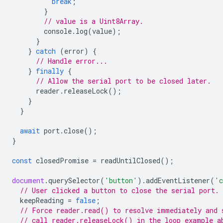
break
;
}
// value is a Uint8Array.
console
.
log
(
value
);
}
}
catch
(
error
)
{
// Handle error...
}
finally
{
// Allow the serial port to be closed later.
reader
.
releaseLock
();
}
}
await
port
.
close
();
}
const
closedPromise
=
readUntilClosed
();
document
.
querySelector
(
'button'
).
addEventListener
(
'c
// User clicked a button to close the serial port.
keepReading
=
false
;
// Force reader.read() to resolve immediately and 
// call reader.releaseLock() in the loop example a