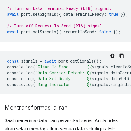
// Turn on Data Terminal Ready (DTR) signal.
await
port
.
setSignals
({
dataTerminalReady
:
true
});
// Turn off Request To Send (RTS) signal.
await
port
.
setSignals
({
requestToSend
:
false
});
const
signals
=
await
port
.
getSignals
();
console
.
log
(
`Clear To Send:       
${
signals
.
clearToS
console
.
log
(
`Data Carrier Detect: 
${
signals
.
dataCarr
console
.
log
(
`Data Set Ready:      
${
signals
.
dataSetR
console
.
log
(
`Ring Indicator:      
${
signals
.
ringIndi
Mentransformasi aliran
Saat menerima data dari perangkat serial, Anda tidak
akan selalu mendapatkan semua data sekaligus. File