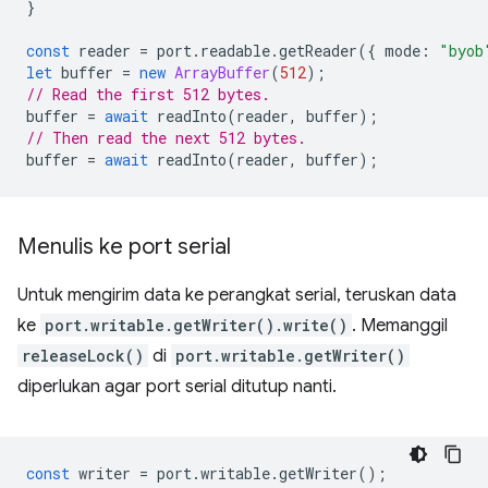
}
const
reader
=
port
.
readable
.
getReader
({
mode
:
"byob
let
buffer
=
new
ArrayBuffer
(
512
);
// Read the first 512 bytes.
buffer
=
await
readInto
(
reader
,
buffer
);
// Then read the next 512 bytes.
buffer
=
await
readInto
(
reader
,
buffer
);
Menulis ke port serial
Untuk mengirim data ke perangkat serial, teruskan data
ke
port.writable.getWriter().write()
. Memanggil
releaseLock()
di
port.writable.getWriter()
diperlukan agar port serial ditutup nanti.
const
writer
=
port
.
writable
.
getWriter
();