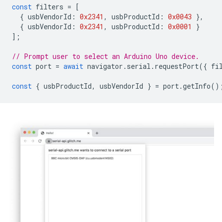
const
filters
=
[
{
usbVendorId
:
0x2341
,
usbProductId
:
0x0043
},
{
usbVendorId
:
0x2341
,
usbProductId
:
0x0001
}
];
// Prompt user to select an Arduino Uno device.
const
port
=
await
navigator
.
serial
.
requestPort
({
fi
const
{
usbProductId
,
usbVendorId
}
=
port
.
getInfo
()