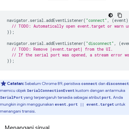
navigator
.
serial
.
addEventListener
(
"connect"
,
(
event
)
// TODO: Automatically open event.target or warn u
});
navigator
.
serial
.
addEventListener
(
"disconnect"
,
(
eve
// TODO: Remove |event.target| from the UI.
// If the serial port was opened, a stream error w
});
Catatan:
Sebelum Chrome 89, peristiwa
dan
connect
disconnect
memicu objek
kustom dengan antarmuka
SerialConnectionEvent
yang terpengaruh tersedia sebagai atribut
. Anda
SerialPort
port
mungkin ingin menggunakan
untuk
event.port || event.target
menangani transisi.
Menangani sinyal