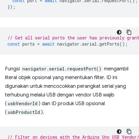
const
port
=
await
navigator
.
serial
.
requestPort
();
});
// Get all serial ports the user has previously gran
const
ports
=
await
navigator
.
serial
.
getPorts
();
Fungsi
navigator.serial.requestPort()
mengambil
literal objek opsional yang menentukan filter. ID ini
digunakan untuk mencocokkan perangkat serial yang
terhubung melalui USB dengan vendor USB wajib
(
usbVendorId
) dan ID produk USB opsional
(
usbProductId
).
// Filter on devices with the Arduino Uno USB Vendor