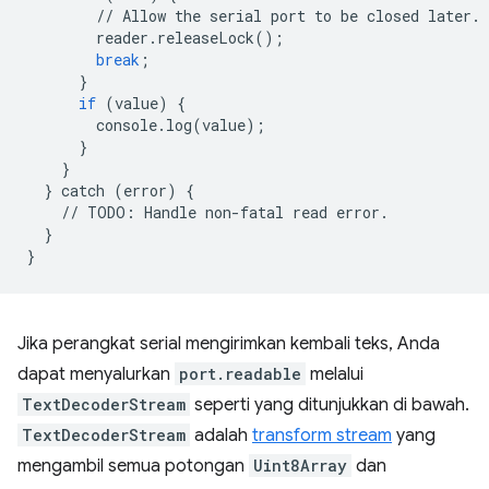
//
Allow
the
serial
port
to
be
closed
later
.
reader
.
releaseLock
();
break
;
}
if
(
value
)
{
console
.
log
(
value
);
}
}
}
catch
(
error
)
{
//
TODO
:
Handle
non
-
fatal
read
error
.
}
}
Jika perangkat serial mengirimkan kembali teks, Anda
dapat menyalurkan
port.readable
melalui
TextDecoderStream
seperti yang ditunjukkan di bawah.
TextDecoderStream
adalah
transform stream
yang
mengambil semua potongan
Uint8Array
dan