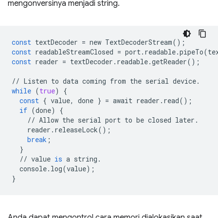
mengonversinya menjadi string.
const
textDecoder
=
new
TextDecoderStream
();
const
readableStreamClosed
=
port
.
readable
.
pipeTo
(
te
const
reader
=
textDecoder
.
readable
.
getReader
();
//
Listen
to
data
coming
from
the
serial
device
.
while
(
true
)
{
const
{
value
,
done
}
=
await
reader
.
read
();
if
(
done
)
{
//
Allow
the
serial
port
to
be
closed
later
.
reader
.
releaseLock
();
break
;
}
//
value
is
a
string
.
console
.
log
(
value
);
}
Anda dapat mengontrol cara memori dialokasikan saat