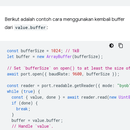
Berikut adalah contoh cara menggunakan kembali buffer
dari
value.buffer
:
const
bufferSize
=
1024
;
// 1kB
let
buffer
=
new
ArrayBuffer
(
bufferSize
);
// Set `bufferSize` on open() to at least the size o
await
port
.
open
({
baudRate
:
9600
,
bufferSize
});
const
reader
=
port
.
readable
.
getReader
({
mode
:
"byob
while
(
true
)
{
const
{
value
,
done
}
=
await
reader
.
read
(
new
Uint
if
(
done
)
{
break
;
}
buffer
=
value
.
buffer
;
// Handle `value`.