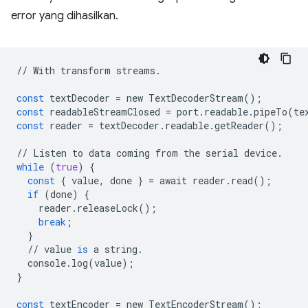
error yang dihasilkan.
//
With
transform
streams
.
const
textDecoder
=
new
TextDecoderStream
();
const
readableStreamClosed
=
port
.
readable
.
pipeTo
(
te
const
reader
=
textDecoder
.
readable
.
getReader
();
//
Listen
to
data
coming
from
the
serial
device
.
while
(
true
)
{
const
{
value
,
done
}
=
await
reader
.
read
();
if
(
done
)
{
reader
.
releaseLock
();
break
;
}
//
value
is
a
string
.
console
.
log
(
value
);
}
const
textEncoder
=
new
TextEncoderStream
();