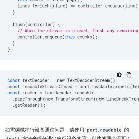
lines
.
forEach
((
line
)
=
>
controller
.
enqueue
(
line
)
}
flush
(
controller
)
{
// When the stream is closed, flush any remainin
controller
.
enqueue
(
this
.
chunks
);
}
}
const
textDecoder
=
new
TextDecoderStream
();
const
readableStreamClosed
=
port
.
readable
.
pipeTo
(
te
const
reader
=
textDecoder
.
readable
.
pipeThrough
(
new
TransformStream
(
new
LineBreakTran
.
getReader
();
如需调试串行设备通信问题，请使用
port.readable
的
tee()
方法来拆分进出串行设备的流。创建的两个流可以