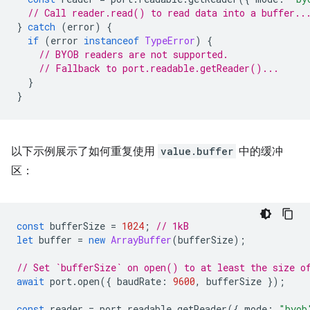
// Call reader.read() to read data into a buffer..
}
catch
(
error
)
{
if
(
error
instanceof
TypeError
)
{
// BYOB readers are not supported.
// Fallback to port.readable.getReader()...
}
}
以下示例展示了如何重复使用
value.buffer
中的缓冲
区：
const
bufferSize
=
1024
;
// 1kB
let
buffer
=
new
ArrayBuffer
(
bufferSize
);
// Set `bufferSize` on open() to at least the size o
await
port
.
open
({
baudRate
:
9600
,
bufferSize
});
const
reader
=
port
.
readable
.
getReader
({
mode
:
"byob