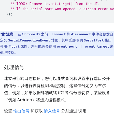
// TODO: Remove |event.target| from the UI.
// If the serial port was opened, a stream error w
});
注意
： 在 Chrome 89 之前，
和
事件会触发自
connect
disconnect
定义
对象，其中受影响的
接口
SerialConnectionEvent
SerialPort
可用作
属性。您可能需要使用
来
port
event.port || event.target
处理转换。
处理信号
建立串行端口连接后，您可以显式查询和设置串行端口公开
的信号，以进行设备检测和流控制。这些信号定义为布尔
值。例如，如果数据终端就绪 (DTR) 信号被切换，某些设备
（例如 Arduino）将进入编程模式。
设置
输出信号
和获取
输入信号
分别通过 调用