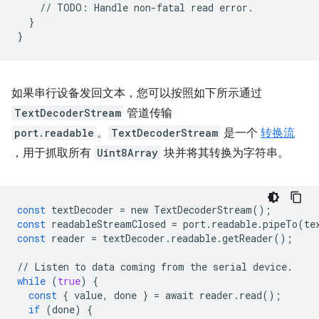
//
TODO
:
Handle
non
-
fatal
read
error
.
}
}
如果串行设备发回文本，您可以按照如下所示通过
TextDecoderStream
管道传输
port.readable
。
TextDecoderStream
是一个
转换流
，用于抓取所有
Uint8Array
块并将其转换为字符串。
const
textDecoder
=
new
TextDecoderStream
();
const
readableStreamClosed
=
port
.
readable
.
pipeTo
(
te
const
reader
=
textDecoder
.
readable
.
getReader
();
//
Listen
to
data
coming
from
the
serial
device
.
while
(
true
)
{
const
{
value
,
done
}
=
await
reader
.
read
();
if
(
done
)
{