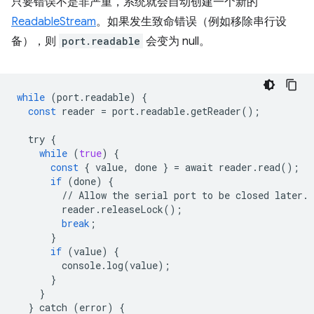
只要错误不是非严重，系统就会自动创建一个新的
ReadableStream
。如果发生致命错误（例如移除串行设
备），则
port.readable
会变为 null。
while
(
port
.
readable
)
{
const
reader
=
port
.
readable
.
getReader
();
try
{
while
(
true
)
{
const
{
value
,
done
}
=
await
reader
.
read
();
if
(
done
)
{
//
Allow
the
serial
port
to
be
closed
later
.
reader
.
releaseLock
();
break
;
}
if
(
value
)
{
console
.
log
(
value
);
}
}
}
catch
(
error
)
{