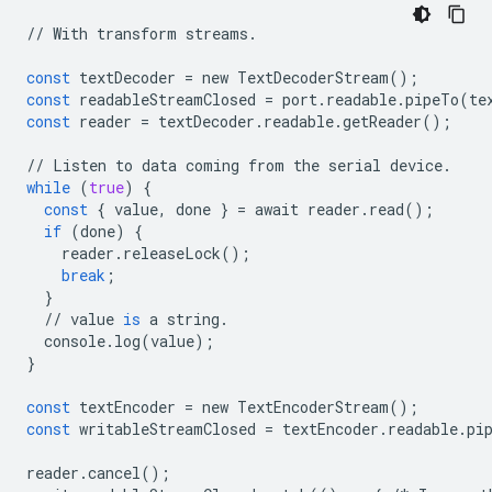
//
With
transform
streams
.
const
textDecoder
=
new
TextDecoderStream
();
const
readableStreamClosed
=
port
.
readable
.
pipeTo
(
te
const
reader
=
textDecoder
.
readable
.
getReader
();
//
Listen
to
data
coming
from
the
serial
device
.
while
(
true
)
{
const
{
value
,
done
}
=
await
reader
.
read
();
if
(
done
)
{
reader
.
releaseLock
();
break
;
}
//
value
is
a
string
.
console
.
log
(
value
);
}
const
textEncoder
=
new
TextEncoderStream
();
const
writableStreamClosed
=
textEncoder
.
readable
.
pi
reader
.
cancel
();