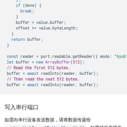
if
(
done
)
{
break
;
}
buffer
=
value
.
buffer
;
offset
+=
value
.
byteLength
;
}
return
buffer
;
}
const
reader
=
port
.
readable
.
getReader
({
mode
:
"byob
let
buffer
=
new
ArrayBuffer
(
512
);
// Read the first 512 bytes.
buffer
=
await
readInto
(
reader
,
buffer
);
// Then read the next 512 bytes.
buffer
=
await
readInto
(
reader
,
buffer
);
写入串行端口
如需向串行设备发送数据，请将数据传递给