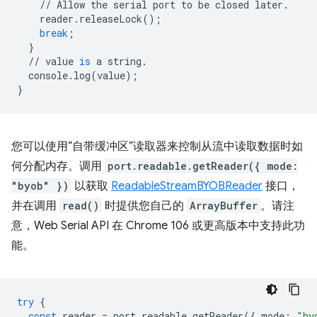
//
Allow
the
serial
port
to
be
closed
later
.
reader
.
releaseLock
();
break
;
}
//
value
is
a
string
.
console
.
log
(
value
);
}
您可以使用“自带缓冲区”读取器来控制从流中读取数据时如
何分配内存。调用
port.readable.getReader({ mode:
"byob" })
以获取
ReadableStreamBYOBReader
接口，
并在调用
read()
时提供您自己的
ArrayBuffer
。请注
意，Web Serial API 在 Chrome 106 或更高版本中支持此功
能。
try
{
const
reader
=
port
.
readable
.
getReader
({
mode
:
"by