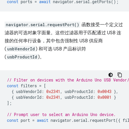
const
ports
=
await
navigator
.
serial
.
getPorts
();
navigator.serial.requestPort()
函数接受一个定义过
滤器的可选对象字面量。这些过滤器用于匹配通过 USB 连
接的任何串行设备，其中包含强制性 USB 供应商
(
usbVendorId
) 和可选 USB 产品标识符
(
usbProductId
)。
// Filter on devices with the Arduino Uno USB Vendor
const
filters
=
[
{
usbVendorId
:
0x2341
,
usbProductId
:
0x0043
},
{
usbVendorId
:
0x2341
,
usbProductId
:
0x0001
}
];
// Prompt user to select an Arduino Uno device.
const
port
=
await
navigator
.
serial
.
requestPort
({
fi