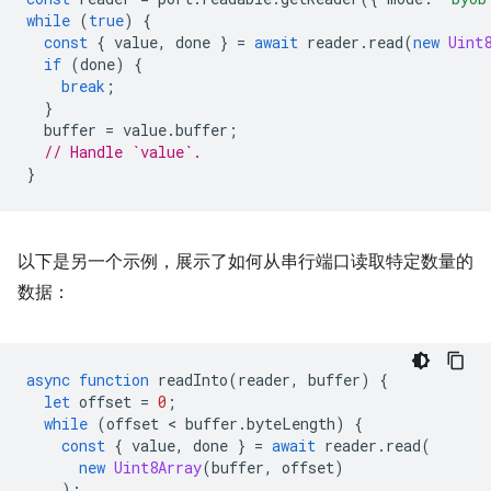
while
(
true
)
{
const
{
value
,
done
}
=
await
reader
.
read
(
new
Uint
if
(
done
)
{
break
;
}
buffer
=
value
.
buffer
;
// Handle `value`.
}
以下是另一个示例，展示了如何从串行端口读取特定数量的
数据：
async
function
readInto
(
reader
,
buffer
)
{
let
offset
=
0
;
while
(
offset
 < 
buffer
.
byteLength
)
{
const
{
value
,
done
}
=
await
reader
.
read
(
new
Uint8Array
(
buffer
,
offset
)
);