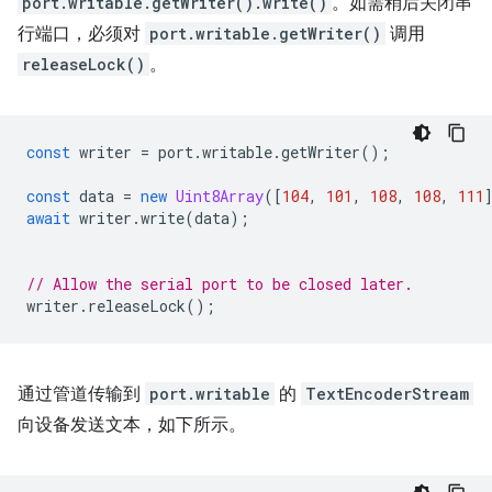
port.writable.getWriter().write()
。如需稍后关闭串
行端口，必须对
port.writable.getWriter()
调用
releaseLock()
。
const
writer
=
port
.
writable
.
getWriter
();
const
data
=
new
Uint8Array
([
104
,
101
,
108
,
108
,
111
await
writer
.
write
(
data
);
// Allow the serial port to be closed later.
writer
.
releaseLock
();
通过管道传输到
port.writable
的
TextEncoderStream
向设备发送文本，如下所示。