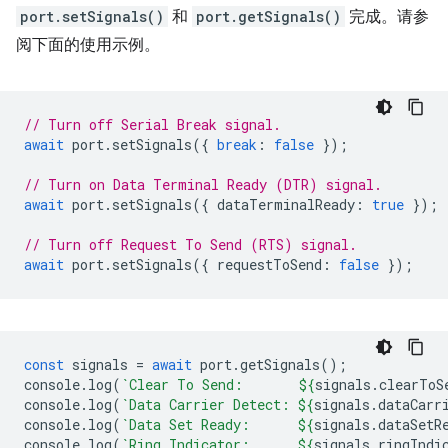
port.setSignals()
和
port.getSignals()
完成。请参
阅下面的使用示例。
// Turn off Serial Break signal.
await
port
.
setSignals
({
break
:
false
});
// Turn on Data Terminal Ready (DTR) signal.
await
port
.
setSignals
({
dataTerminalReady
:
true
});
// Turn off Request To Send (RTS) signal.
await
port
.
setSignals
({
requestToSend
:
false
});
const
signals
=
await
port
.
getSignals
();
console
.
log
(
`Clear To Send:       
${
signals
.
clearToS
console
.
log
(
`Data Carrier Detect: 
${
signals
.
dataCarr
console
.
log
(
`Data Set Ready:      
${
signals
.
dataSetR
console
.
log
(
`Ring Indicator:      
${
signals
.
ringIndi