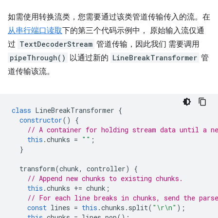
如需使用转换流类，您需要通过该类管道传输传入的流。在
从串行端口读取
下的第三个代码示例中， 原始输入流仅通
过
TextDecoderStream
管道传输，因此我们 需要调用
pipeThrough()
以通过新的
LineBreakTransformer
管
道传输该流。
class
LineBreakTransformer
{
constructor
()
{
// A container for holding stream data until a n
this
.
chunks
=
""
;
}
transform
(
chunk
,
controller
)
{
// Append new chunks to existing chunks.
this
.
chunks
+=
chunk
;
// For each line breaks in chunks, send the pars
const
lines
=
this
.
chunks
.
split
(
"\r\n"
);
this
.
chunks
=
lines
.
pop
();