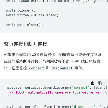
await
readableStreamClosed
.
catch
(()
=
>
{
/*
Ignore
t
writer
.
close
();
await
writableStreamClosed
;
await
port
.
close
();
监听连接和断开连接
如果串行端口由 USB 设备提供，则该设备可能会连接到系
统或与系统断开连接。当网站被授予访问串行端口的权限
时，它应监控
connect
和
disconnect
事件。
navigator
.
serial
.
addEventListener
(
"connect"
,
(
event
)
// TODO: Automatically open event.target or warn u
});
navigator
.
serial
.
addEventListener
(
"disconnect"
,
(
eve