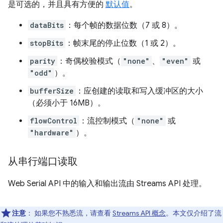
是可选的，并且具有方便的
默认值
。
dataBits
：每个帧的数据位数（7 或 8）。
stopBits
：帧末尾的停止位数（1 或 2）。
parity
：奇偶校验模式（
"none"
、
"even"
或
"odd"
）。
bufferSize
：应创建的读取和写入缓冲区的大小
（必须小于 16MB）。
flowControl
：流控制模式（
"none"
或
"hardware"
）。
从串行端口读取
Web Serial API 中的输入和输出流由 Streams API 处理。
注意
： 如果您不熟悉流，请查看
Streams API 概念
。本文仅介绍了流