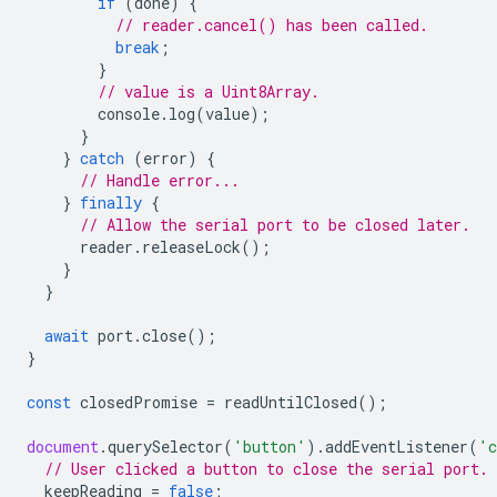
if
(
done
)
{
// reader.cancel() has been called.
break
;
}
// value is a Uint8Array.
console
.
log
(
value
);
}
}
catch
(
error
)
{
// Handle error...
}
finally
{
// Allow the serial port to be closed later.
reader
.
releaseLock
();
}
}
await
port
.
close
();
}
const
closedPromise
=
readUntilClosed
();
document
.
querySelector
(
'button'
).
addEventListener
(
'c
// User clicked a button to close the serial port.
keepReading
=
false
;