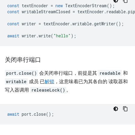
const
textEncoder
=
new
TextEncoderStream
();
const
writableStreamClosed
=
textEncoder
.
readable
.
pi
const
writer
=
textEncoder
.
writable
.
getWriter
();
await
writer
.
write
(
"hello"
);
关闭串行端口
port.close()
会关闭串行端口，前提是其
readable
和
writable
成员 已
解锁
，这意味着已为其各自的 读取器和
写入器调用
releaseLock()
。
await
port
.
close
();