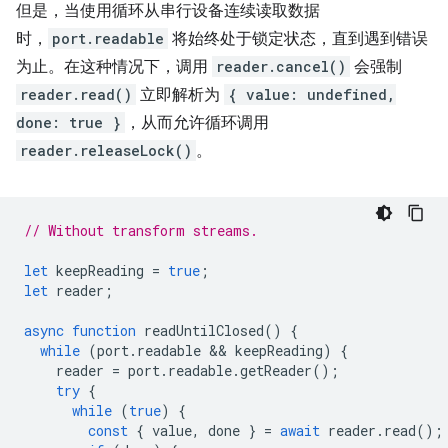
但是，当使用循环从串行设备连续读取数据
时，
port.readable
将始终处于锁定状态，直到遇到错误
为止。在这种情况下，调用
reader.cancel()
会强制
reader.read()
立即解析为
{ value: undefined,
done: true }
，从而允许循环调用
reader.releaseLock()
。
// Without transform streams.
let
keepReading
=
true
;
let
reader
;
async
function
readUntilClosed
()
{
while
(
port
.
readable
 && 
keepReading
)
{
reader
=
port
.
readable
.
getReader
();
try
{
while
(
true
)
{
const
{
value
,
done
}
=
await
reader
.
read
();