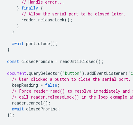
// Handle error...
}
finally
{
// Allow the serial port to be closed later.
reader
.
releaseLock
();
}
}
await
port
.
close
();
}
const
closedPromise
=
readUntilClosed
();
document
.
querySelector
(
'button'
).
addEventListener
(
'c
// User clicked a button to close the serial port.
keepReading
=
false
;
// Force reader.read() to resolve immediately and 
// call reader.releaseLock() in the loop example a
reader
.
cancel
();
await
closedPromise
;
});