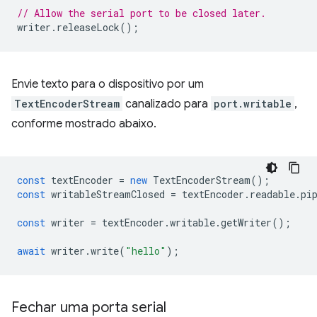
// Allow the serial port to be closed later.
writer
.
releaseLock
();
Envie texto para o dispositivo por um
TextEncoderStream
canalizado para
port.writable
,
conforme mostrado abaixo.
const
textEncoder
=
new
TextEncoderStream
();
const
writableStreamClosed
=
textEncoder
.
readable
.
pi
const
writer
=
textEncoder
.
writable
.
getWriter
();
await
writer
.
write
(
"hello"
);
Fechar uma porta serial