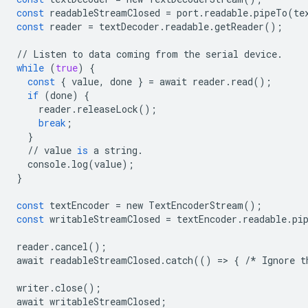
const
readableStreamClosed
=
port
.
readable
.
pipeTo
(
te
const
reader
=
textDecoder
.
readable
.
getReader
();
//
Listen
to
data
coming
from
the
serial
device
.
while
(
true
)
{
const
{
value
,
done
}
=
await
reader
.
read
();
if
(
done
)
{
reader
.
releaseLock
();
break
;
}
//
value
is
a
string
.
console
.
log
(
value
);
}
const
textEncoder
=
new
TextEncoderStream
();
const
writableStreamClosed
=
textEncoder
.
readable
.
pi
reader
.
cancel
();
await
readableStreamClosed
.
catch
(()
=
>
{
/*
Ignore
t
writer
.
close
();
await
writableStreamClosed
;