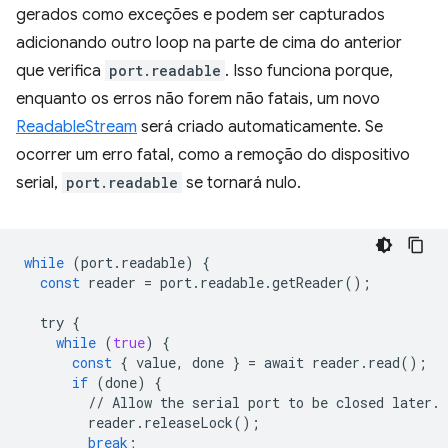
gerados como exceções e podem ser capturados
adicionando outro loop na parte de cima do anterior
que verifica
port.readable
. Isso funciona porque,
enquanto os erros não forem não fatais, um novo
ReadableStream
será criado automaticamente. Se
ocorrer um erro fatal, como a remoção do dispositivo
serial,
port.readable
se tornará nulo.
while
(
port
.
readable
)
{
const
reader
=
port
.
readable
.
getReader
();
try
{
while
(
true
)
{
const
{
value
,
done
}
=
await
reader
.
read
();
if
(
done
)
{
//
Allow
the
serial
port
to
be
closed
later
.
reader
.
releaseLock
();
break
;