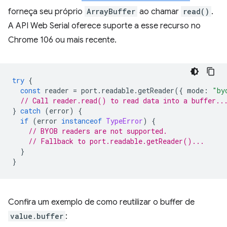
forneça seu próprio
ArrayBuffer
ao chamar
read()
.
A API Web Serial oferece suporte a esse recurso no
Chrome 106 ou mais recente.
try
{
const
reader
=
port
.
readable
.
getReader
({
mode
:
"by
// Call reader.read() to read data into a buffer..
}
catch
(
error
)
{
if
(
error
instanceof
TypeError
)
{
// BYOB readers are not supported.
// Fallback to port.readable.getReader()...
}
}
Confira um exemplo de como reutilizar o buffer de
value.buffer
: