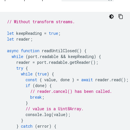
// Without transform streams.
let
keepReading
=
true
;
let
reader
;
async
function
readUntilClosed
()
{
while
(
port
.
readable
 && 
keepReading
)
{
reader
=
port
.
readable
.
getReader
();
try
{
while
(
true
)
{
const
{
value
,
done
}
=
await
reader
.
read
();
if
(
done
)
{
// reader.cancel() has been called.
break
;
}
// value is a Uint8Array.
console
.
log
(
value
);
}
}
catch
(
error
)
{