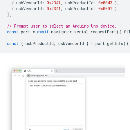
{
usbVendorId
:
0x2341
,
usbProductId
:
0x0043
},
{
usbVendorId
:
0x2341
,
usbProductId
:
0x0001
}
];
// Prompt user to select an Arduino Uno device.
const
port
=
await
navigator
.
serial
.
requestPort
({
fi
const
{
usbProductId
,
usbVendorId
}
=
port
.
getInfo
()