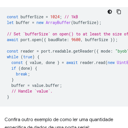
const
bufferSize
=
1024
;
// 1kB
let
buffer
=
new
ArrayBuffer
(
bufferSize
);
// Set `bufferSize` on open() to at least the size o
await
port
.
open
({
baudRate
:
9600
,
bufferSize
});
const
reader
=
port
.
readable
.
getReader
({
mode
:
"byob
while
(
true
)
{
const
{
value
,
done
}
=
await
reader
.
read
(
new
Uint
if
(
done
)
{
break
;
}
buffer
=
value
.
buffer
;
// Handle `value`.
}
Confira outro exemplo de como ler uma quantidade
específica de dados de uma porta serial: