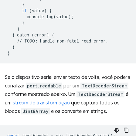
}
if
(
value
)
{
console
.
log
(
value
);
}
}
}
catch
(
error
)
{
//
TODO
:
Handle
non
-
fatal
read
error
.
}
}
Se o dispositivo serial enviar texto de volta, você poderá
canalizar
port.readable
por um
TextDecoderStream
,
conforme mostrado abaixo. Um
TextDecoderStream
é
um
stream de transformação
que captura todos os
blocos
Uint8Array
e os converte em strings.
const
textDecoder
=
new
TextDecoderStream
();