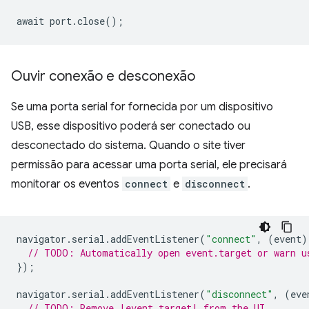
await
port
.
close
();
Ouvir conexão e desconexão
Se uma porta serial for fornecida por um dispositivo
USB, esse dispositivo poderá ser conectado ou
desconectado do sistema. Quando o site tiver
permissão para acessar uma porta serial, ele precisará
monitorar os eventos
connect
e
disconnect
.
navigator
.
serial
.
addEventListener
(
"connect"
,
(
event
)
// TODO: Automatically open event.target or warn u
});
navigator
.
serial
.
addEventListener
(
"disconnect"
,
(
eve
// TODO: Remove |event.target| from the UI.