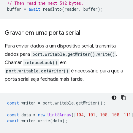
// Then read the next 512 bytes.
buffer
=
await
readInto
(
reader
,
buffer
);
Gravar em uma porta serial
Para enviar dados a um dispositivo serial, transmita
dados para
port.writable.getWriter().write()
.
Chamar
releaseLock()
em
port.writable.getWriter()
é necessário para que a
porta serial seja fechada mais tarde.
const
writer
=
port
.
writable
.
getWriter
();
const
data
=
new
Uint8Array
([
104
,
101
,
108
,
108
,
111
await
writer
.
write
(
data
);