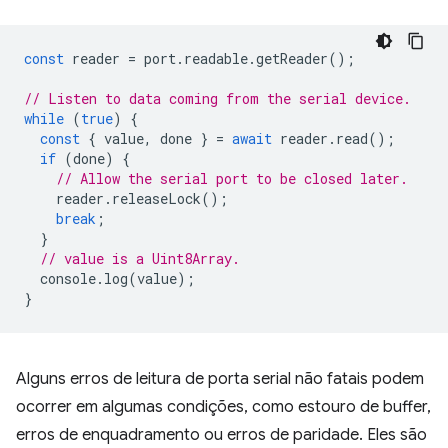
const
reader
=
port
.
readable
.
getReader
();
// Listen to data coming from the serial device.
while
(
true
)
{
const
{
value
,
done
}
=
await
reader
.
read
();
if
(
done
)
{
// Allow the serial port to be closed later.
reader
.
releaseLock
();
break
;
}
// value is a Uint8Array.
console
.
log
(
value
);
}
Alguns erros de leitura de porta serial não fatais podem
ocorrer em algumas condições, como estouro de buffer,
erros de enquadramento ou erros de paridade. Eles são