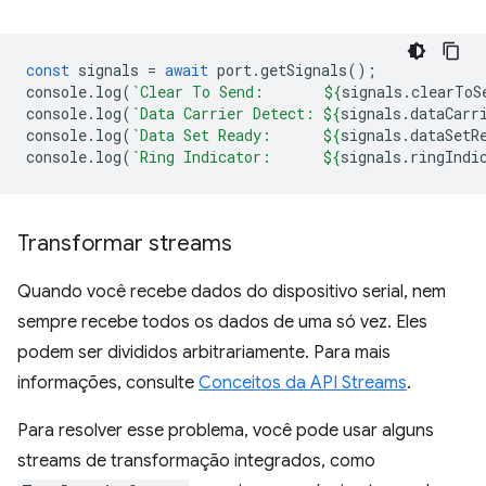
const
signals
=
await
port
.
getSignals
();
console
.
log
(
`Clear To Send:       
${
signals
.
clearToS
console
.
log
(
`Data Carrier Detect: 
${
signals
.
dataCarr
console
.
log
(
`Data Set Ready:      
${
signals
.
dataSetR
console
.
log
(
`Ring Indicator:      
${
signals
.
ringIndi
Transformar streams
Quando você recebe dados do dispositivo serial, nem
sempre recebe todos os dados de uma só vez. Eles
podem ser divididos arbitrariamente. Para mais
informações, consulte
Conceitos da API Streams
.
Para resolver esse problema, você pode usar alguns
streams de transformação integrados, como