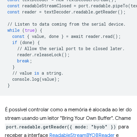
const
readableStreamClosed
=
port
.
readable
.
pipeTo
(
te
const
reader
=
textDecoder
.
readable
.
getReader
();
//
Listen
to
data
coming
from
the
serial
device
.
while
(
true
)
{
const
{
value
,
done
}
=
await
reader
.
read
();
if
(
done
)
{
//
Allow
the
serial
port
to
be
closed
later
.
reader
.
releaseLock
();
break
;
}
//
value
is
a
string
.
console
.
log
(
value
);
}
É possível controlar como a memória é alocada ao ler do
stream usando um leitor "Bring Your Own Buffer". Chame
port.readable.getReader({ mode: "byob" })
para
receber a interface
ReadableStreamBYOBReader
e