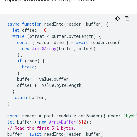
async
function
readInto
(
reader
,
buffer
)
{
let
offset
=
0
;
while
(
offset
 < 
buffer
.
byteLength
)
{
const
{
value
,
done
}
=
await
reader
.
read
(
new
Uint8Array
(
buffer
,
offset
)
);
if
(
done
)
{
break
;
}
buffer
=
value
.
buffer
;
offset
+=
value
.
byteLength
;
}
return
buffer
;
}
const
reader
=
port
.
readable
.
getReader
({
mode
:
"byob
let
buffer
=
new
ArrayBuffer
(
512
);
// Read the first 512 bytes.
buffer
=
await
readInto
(
reader
,
buffer
);