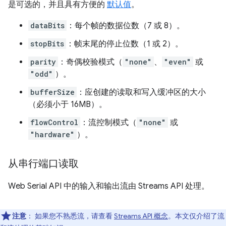
是可选的，并且具有方便的
默认值
。
dataBits
：每个帧的数据位数（7 或 8）。
stopBits
：帧末尾的停止位数（1 或 2）。
parity
：奇偶校验模式（
"none"
、
"even"
或
"odd"
）。
bufferSize
：应创建的读取和写入缓冲区的大小
（必须小于 16MB）。
flowControl
：流控制模式（
"none"
或
"hardware"
）。
从串行端口读取
Web Serial API 中的输入和输出流由 Streams API 处理。
注意
： 如果您不熟悉流，请查看
Streams API 概念
。本文仅介绍了流