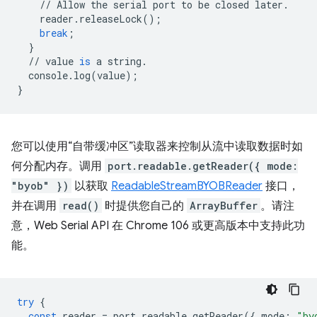
//
Allow
the
serial
port
to
be
closed
later
.
reader
.
releaseLock
();
break
;
}
//
value
is
a
string
.
console
.
log
(
value
);
}
您可以使用“自带缓冲区”读取器来控制从流中读取数据时如
何分配内存。调用
port.readable.getReader({ mode:
"byob" })
以获取
ReadableStreamBYOBReader
接口，
并在调用
read()
时提供您自己的
ArrayBuffer
。请注
意，Web Serial API 在 Chrome 106 或更高版本中支持此功
能。
try
{
const
reader
=
port
.
readable
.
getReader
({
mode
:
"by