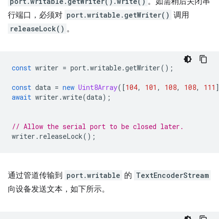
port.writable.getWriter().write()
。如需稍后关闭串
行端口，必须对
port.writable.getWriter()
调用
releaseLock()
。
const
writer
=
port
.
writable
.
getWriter
();
const
data
=
new
Uint8Array
([
104
,
101
,
108
,
108
,
111
await
writer
.
write
(
data
);
// Allow the serial port to be closed later.
writer
.
releaseLock
();
通过管道传输到
port.writable
的
TextEncoderStream
向设备发送文本，如下所示。