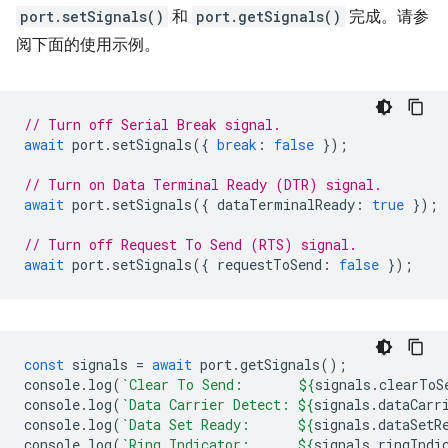
port.setSignals()
和
port.getSignals()
完成。请参
阅下面的使用示例。
// Turn off Serial Break signal.
await
port
.
setSignals
({
break
:
false
});
// Turn on Data Terminal Ready (DTR) signal.
await
port
.
setSignals
({
dataTerminalReady
:
true
});
// Turn off Request To Send (RTS) signal.
await
port
.
setSignals
({
requestToSend
:
false
});
const
signals
=
await
port
.
getSignals
();
console
.
log
(
`Clear To Send:       
${
signals
.
clearToS
console
.
log
(
`Data Carrier Detect: 
${
signals
.
dataCarr
console
.
log
(
`Data Set Ready:      
${
signals
.
dataSetR
console
.
log
(
`Ring Indicator:      
${
signals
.
ringIndi