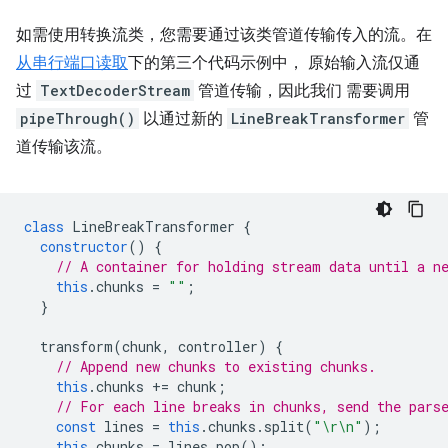
如需使用转换流类，您需要通过该类管道传输传入的流。在
从串行端口读取
下的第三个代码示例中， 原始输入流仅通
过
TextDecoderStream
管道传输，因此我们 需要调用
pipeThrough()
以通过新的
LineBreakTransformer
管
道传输该流。
class
LineBreakTransformer
{
constructor
()
{
// A container for holding stream data until a n
this
.
chunks
=
""
;
}
transform
(
chunk
,
controller
)
{
// Append new chunks to existing chunks.
this
.
chunks
+=
chunk
;
// For each line breaks in chunks, send the pars
const
lines
=
this
.
chunks
.
split
(
"\r\n"
);
this
.
chunks
=
lines
.
pop
();