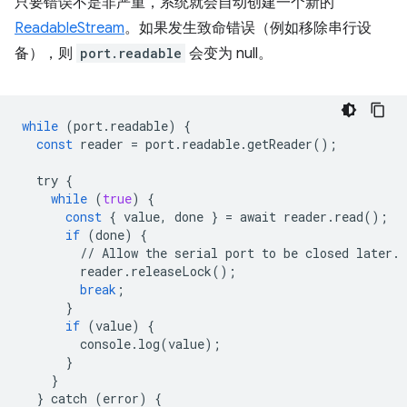
只要错误不是非严重，系统就会自动创建一个新的
ReadableStream
。如果发生致命错误（例如移除串行设
备），则
port.readable
会变为 null。
while
(
port
.
readable
)
{
const
reader
=
port
.
readable
.
getReader
();
try
{
while
(
true
)
{
const
{
value
,
done
}
=
await
reader
.
read
();
if
(
done
)
{
//
Allow
the
serial
port
to
be
closed
later
.
reader
.
releaseLock
();
break
;
}
if
(
value
)
{
console
.
log
(
value
);
}
}
}
catch
(
error
)
{