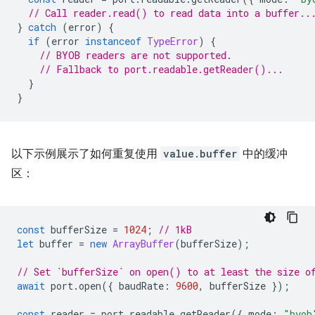
// Call reader.read() to read data into a buffer..
}
catch
(
error
)
{
if
(
error
instanceof
TypeError
)
{
// BYOB readers are not supported.
// Fallback to port.readable.getReader()...
}
}
以下示例展示了如何重复使用
value.buffer
中的缓冲
区：
const
bufferSize
=
1024
;
// 1kB
let
buffer
=
new
ArrayBuffer
(
bufferSize
);
// Set `bufferSize` on open() to at least the size o
await
port
.
open
({
baudRate
:
9600
,
bufferSize
});
const
reader
=
port
.
readable
.
getReader
({
mode
:
"byob