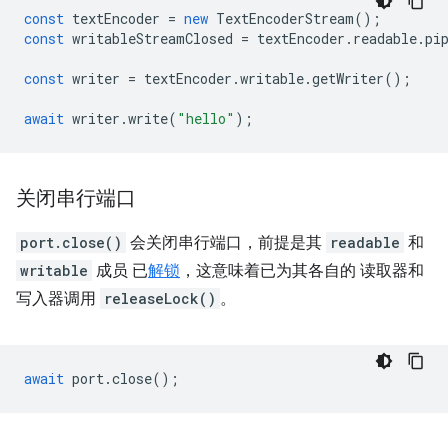
const
textEncoder
=
new
TextEncoderStream
();
const
writableStreamClosed
=
textEncoder
.
readable
.
pi
const
writer
=
textEncoder
.
writable
.
getWriter
();
await
writer
.
write
(
"hello"
);
关闭串行端口
port.close()
会关闭串行端口，前提是其
readable
和
writable
成员 已
解锁
，这意味着已为其各自的 读取器和
写入器调用
releaseLock()
。
await
port
.
close
();