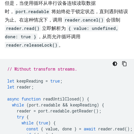
但是，当使用循环从串行设备连续读取数据
时，
port.readable
将始终处于锁定状态，直到遇到错误
为止。在这种情况下，调用
reader.cancel()
会强制
reader.read()
立即解析为
{ value: undefined,
done: true }
，从而允许循环调用
reader.releaseLock()
。
// Without transform streams.
let
keepReading
=
true
;
let
reader
;
async
function
readUntilClosed
()
{
while
(
port
.
readable
 && 
keepReading
)
{
reader
=
port
.
readable
.
getReader
();
try
{
while
(
true
)
{
const
{
value
,
done
}
=
await
reader
.
read
();