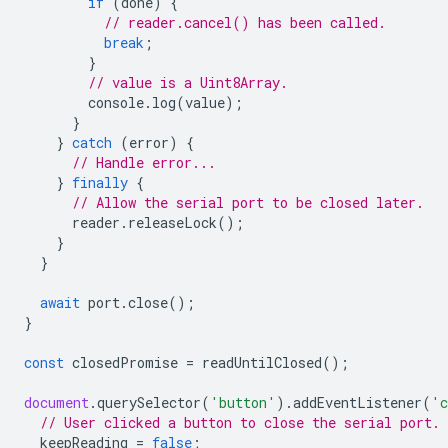
if
(
done
)
{
// reader.cancel() has been called.
break
;
}
// value is a Uint8Array.
console
.
log
(
value
);
}
}
catch
(
error
)
{
// Handle error...
}
finally
{
// Allow the serial port to be closed later.
reader
.
releaseLock
();
}
}
await
port
.
close
();
}
const
closedPromise
=
readUntilClosed
();
document
.
querySelector
(
'button'
).
addEventListener
(
'c
// User clicked a button to close the serial port.
keepReading
=
false
;