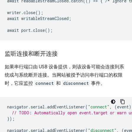
await
readableStreamClosed
.
catch
(()
=
>
{
/*
Ignore
t
writer
.
close
();
await
writableStreamClosed
;
await
port
.
close
();
监听连接和断开连接
如果串行端口由 USB 设备提供，则该设备可能会连接到系
统或与系统断开连接。当网站被授予访问串行端口的权限
时，它应监控
connect
和
disconnect
事件。
navigator
.
serial
.
addEventListener
(
"connect"
,
(
event
)
// TODO: Automatically open event.target or warn u
});
navigator
.
serial
.
addEventListener
(
"disconnect"
,
(
eve