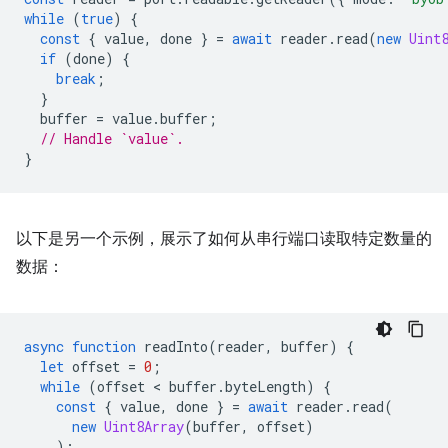
while
(
true
)
{
const
{
value
,
done
}
=
await
reader
.
read
(
new
Uint
if
(
done
)
{
break
;
}
buffer
=
value
.
buffer
;
// Handle `value`.
}
以下是另一个示例，展示了如何从串行端口读取特定数量的
数据：
async
function
readInto
(
reader
,
buffer
)
{
let
offset
=
0
;
while
(
offset
 < 
buffer
.
byteLength
)
{
const
{
value
,
done
}
=
await
reader
.
read
(
new
Uint8Array
(
buffer
,
offset
)
);