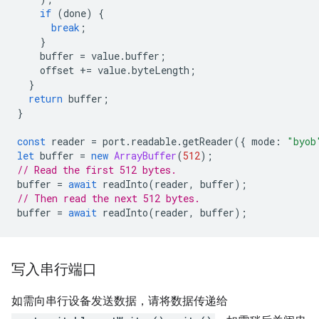
if
(
done
)
{
break
;
}
buffer
=
value
.
buffer
;
offset
+=
value
.
byteLength
;
}
return
buffer
;
}
const
reader
=
port
.
readable
.
getReader
({
mode
:
"byob
let
buffer
=
new
ArrayBuffer
(
512
);
// Read the first 512 bytes.
buffer
=
await
readInto
(
reader
,
buffer
);
// Then read the next 512 bytes.
buffer
=
await
readInto
(
reader
,
buffer
);
写入串行端口
如需向串行设备发送数据，请将数据传递给