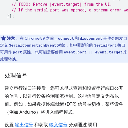
// TODO: Remove |event.target| from the UI.
// If the serial port was opened, a stream error w
});
注意
： 在 Chrome 89 之前，
和
事件会触发自
connect
disconnect
定义
对象，其中受影响的
接口
SerialConnectionEvent
SerialPort
可用作
属性。您可能需要使用
来
port
event.port || event.target
处理转换。
处理信号
建立串行端口连接后，您可以显式查询和设置串行端口公开
的信号，以进行设备检测和流控制。这些信号定义为布尔
值。例如，如果数据终端就绪 (DTR) 信号被切换，某些设备
（例如 Arduino）将进入编程模式。
设置
输出信号
和获取
输入信号
分别通过 调用