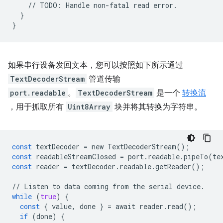
//
TODO
:
Handle
non
-
fatal
read
error
.
}
}
如果串行设备发回文本，您可以按照如下所示通过
TextDecoderStream
管道传输
port.readable
。
TextDecoderStream
是一个
转换流
，用于抓取所有
Uint8Array
块并将其转换为字符串。
const
textDecoder
=
new
TextDecoderStream
();
const
readableStreamClosed
=
port
.
readable
.
pipeTo
(
te
const
reader
=
textDecoder
.
readable
.
getReader
();
//
Listen
to
data
coming
from
the
serial
device
.
while
(
true
)
{
const
{
value
,
done
}
=
await
reader
.
read
();
if
(
done
)
{