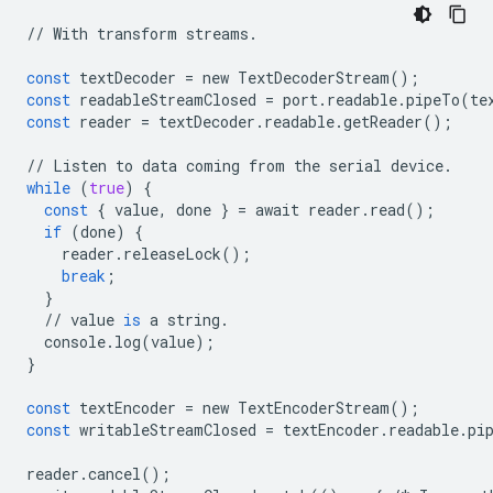
//
With
transform
streams
.
const
textDecoder
=
new
TextDecoderStream
();
const
readableStreamClosed
=
port
.
readable
.
pipeTo
(
te
const
reader
=
textDecoder
.
readable
.
getReader
();
//
Listen
to
data
coming
from
the
serial
device
.
while
(
true
)
{
const
{
value
,
done
}
=
await
reader
.
read
();
if
(
done
)
{
reader
.
releaseLock
();
break
;
}
//
value
is
a
string
.
console
.
log
(
value
);
}
const
textEncoder
=
new
TextEncoderStream
();
const
writableStreamClosed
=
textEncoder
.
readable
.
pi
reader
.
cancel
();