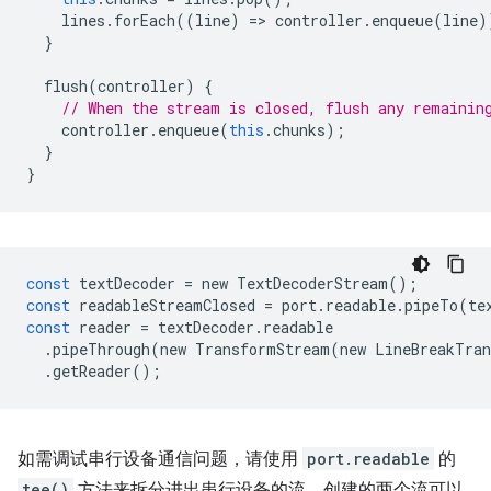
lines
.
forEach
((
line
)
=
>
controller
.
enqueue
(
line
)
}
flush
(
controller
)
{
// When the stream is closed, flush any remainin
controller
.
enqueue
(
this
.
chunks
);
}
}
const
textDecoder
=
new
TextDecoderStream
();
const
readableStreamClosed
=
port
.
readable
.
pipeTo
(
te
const
reader
=
textDecoder
.
readable
.
pipeThrough
(
new
TransformStream
(
new
LineBreakTran
.
getReader
();
如需调试串行设备通信问题，请使用
port.readable
的
tee()
方法来拆分进出串行设备的流。创建的两个流可以