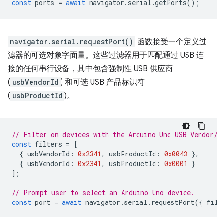
const
ports
=
await
navigator
.
serial
.
getPorts
();
navigator.serial.requestPort()
函数接受一个定义过
滤器的可选对象字面量。这些过滤器用于匹配通过 USB 连
接的任何串行设备，其中包含强制性 USB 供应商
(
usbVendorId
) 和可选 USB 产品标识符
(
usbProductId
)。
// Filter on devices with the Arduino Uno USB Vendor
const
filters
=
[
{
usbVendorId
:
0x2341
,
usbProductId
:
0x0043
},
{
usbVendorId
:
0x2341
,
usbProductId
:
0x0001
}
];
// Prompt user to select an Arduino Uno device.
const
port
=
await
navigator
.
serial
.
requestPort
({
fi