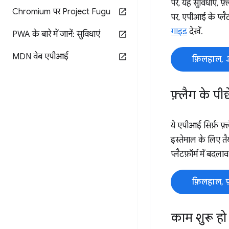
पर, यह सुविधाएं, फ़
Chromium पर Project Fugu
पर, एपीआई के प्लैट
गाइड
देखें.
PWA के बारे में जानें: सुविधाएं
MDN वेब एपीआई
फ़िलहाल, 
फ़्लैग के पी
ये एपीआई सिर्फ़ फ़्
इस्तेमाल के लिए तै
प्लैटफ़ॉर्म में बदला
फ़िलहाल, 
काम शुरू हो 