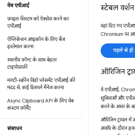
वेब एपीआई
स्टेबल वर्शन 
फ़ाइल सिस्टम को ऐक्सेस करने का
यहां दिए गए एपीआई,
एपीआई
Chromium पर आधारित
ऐप्लिकेशन आइकॉन के लिए बैज
इस्तेमाल करना
पहले से ह
स्थानीय फ़ॉन्ट के साथ बेहतर
टाइपोग्राफ़ी
ऑरिजिन ट्राय
मल्टी-स्क्रीन विंडो प्लेसमेंट एपीआई की
मदद से
,
कई डिसप्ले मैनेज करना
ये एपीआई, Chrom
सुविधाओं और एपीआई
Async Clipboard API के लिए वेब
करने के असर के बार
कस्टम फ़ॉर्मैट
ऑरिजिन ट्रायल में ऑ
अवधि के दौरान इनका
संसाधन