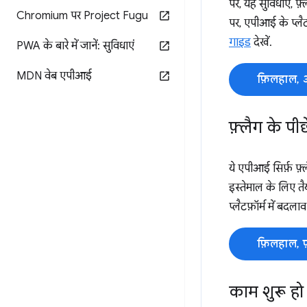
पर, यह सुविधाएं, फ़
Chromium पर Project Fugu
पर, एपीआई के प्लैट
गाइड
देखें.
PWA के बारे में जानें: सुविधाएं
MDN वेब एपीआई
फ़िलहाल, 
फ़्लैग के पी
ये एपीआई सिर्फ़ फ़्
इस्तेमाल के लिए तै
प्लैटफ़ॉर्म में बदला
फ़िलहाल, 
काम शुरू हो 