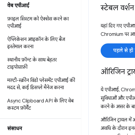
वेब एपीआई
स्टेबल वर्शन 
फ़ाइल सिस्टम को ऐक्सेस करने का
यहां दिए गए एपीआई,
एपीआई
Chromium पर आधारित
ऐप्लिकेशन आइकॉन के लिए बैज
इस्तेमाल करना
पहले से ह
स्थानीय फ़ॉन्ट के साथ बेहतर
टाइपोग्राफ़ी
ऑरिजिन ट्राय
मल्टी-स्क्रीन विंडो प्लेसमेंट एपीआई की
मदद से
,
कई डिसप्ले मैनेज करना
ये एपीआई, Chrom
सुविधाओं और एपीआई
Async Clipboard API के लिए वेब
करने के असर के बार
कस्टम फ़ॉर्मैट
ऑरिजिन ट्रायल में ऑ
अवधि के दौरान इनका
संसाधन