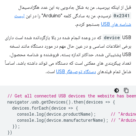
قبل از اینکه بپرسید، من به شکل جادویی به این عدد هگزادسیمال
0x2341
نرسیدم. من به سادگی کلمه "Arduino" را در این
لیست
شناسه های USB
جستجو کردم.
device
USB که در وعده انجام شده در بالا بازگردانده شده است دارای
برخی اطلاعات اساسی و در عین حال مهم در مورد دستگاه مانند نسخه
USB پشتیبانی شده، حداکثر اندازه بسته، فروشنده و شناسه محصول،
تعداد پیکربندی های ممکنی است که دستگاه می تواند داشته باشد. اساساً
شامل تمام فیلدهای
دستگاه توصیفگر USB
است.
// Get all connected USB devices the website has bee
navigator
.
usb
.
getDevices
().
then
(
devices
=
>
{
devices
.
forEach
(
device
=
>
{
console
.
log
(
device
.
productName
);
// "Arduin
console
.
log
(
device
.
manufacturerName
);
// "Arduin
});
})