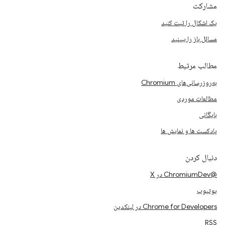
مشارکت
یک اشکال را ثبت کنید
مسائل باز را ببینید
مطالب مرتبط
به‌روزرسانی‌های Chromium
مطالعات موردی
بایگانی
پادکست ها و نمایش ها
دنبال کردن
@ChromiumDev در X
یوتیوب
Chrome for Developers در لینکدین
RSS