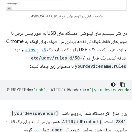
صفحه داخلی در کروم برای رفع اشکال WebUSB API.
در اکثر سیستم های لینوکس، دستگاه های USB به طور پیش فرض با
مجوزهای فقط خواندنی نقشه برداری می شوند. برای اینکه به Chrome
اجازه دهید یک دستگاه USB را باز کند، باید یک
قانون udev
جدید
اضافه کنید. یک فایل در
/etc/udev/rules.d/50-
yourdevicename.rules
با محتوای زیر ایجاد کنید:
SUBSYSTEM
==
"usb"
,
 ATTR{idVendor}
==
"[yourdevicevendor
برای مثال اگر دستگاه شما آردوینو باشد،
[yourdevicevendor]
2341
است.
ATTR{idProduct}
همچنین می‌تواند برای یک قانون
خاص‌تر اضافه شود. مطمئن شوید که
user
شما
عضو
گروه