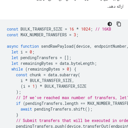
ارائه دهد.
const
BULK_TRANSFER_SIZE
=
16
*
1024
;
// 16KB
const
MAX_NUMBER_TRANSFERS
=
3
;
async
function
sendRawPayload
(
device
,
endpointNumber
let
i
=
0
;
let
pendingTransfers
=
[];
let
remainingBytes
=
data
.
byteLength
;
while
(
remainingBytes
 > 
0
)
{
const
chunk
=
data
.
subarray
(
i
*
BULK_TRANSFER_SIZE
,
(
i
+
1
)
*
BULK_TRANSFER_SIZE
);
// If we've reached max number of transfers, let
if
(
pendingTransfers
.
length
==
MAX_NUMBER_TRANSF
await
pendingTransfers
.
shift
();
}
// Submit transfers that will be executed in ord
pendingTransfers
.
push
(
device
.
transferOut
(
endpoin