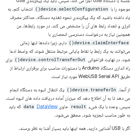
جلسه با دستگاه USB اجرا می کند. سپس، باید یک پیکربندی USB
موجود را با
device.selectConfiguration()
انتخاب کنم. به
یاد داشته باشید که یک پیکربندی نحوه تغذیه دستگاه، حداکثر مصرف
انرژی و تعداد رابط های آن را مشخص می کند. در مورد رابط‌ها، من
همچنین نیاز به درخواست دسترسی انحصاری با
device.claimInterface()
دارم، زیرا داده‌ها تنها زمانی
می‌توانند به یک رابط یا نقاط پایانی مرتبط منتقل شوند که واسط ادعا
شود. در نهایت فراخوانی
device.controlTransferOut()
برای
راه اندازی دستگاه Arduino با دستورات مناسب برای برقراری ارتباط از
طریق WebUSB Serial API مورد نیاز است.
از آنجا،
device.transferIn()
یک انتقال انبوه به دستگاه انجام
می دهد تا به آن اطلاع دهد که میزبان آماده دریافت داده های انبوه است.
سپس، وعده با یک شیء
result
حاوی
DataView
data
که باید
به طور مناسب تجزیه شود، محقق می‌شود.
اگر با USB آشنایی دارید، همه اینها باید بسیار آشنا به نظر برسند.