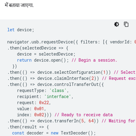
में बताया जाएगा.
let
device
;
navigator
.
usb
.
requestDevice
({
filters
:
[{
vendorId
:
.
then
(
selectedDevice
=
>
{
device
=
selectedDevice
;
return
device
.
open
();
// Begin a session.
})
.
then
(()
=
>
device
.
selectConfiguration
(
1
))
// Select
.
then
(()
=
>
device
.
claimInterface
(
2
))
// Request exc
.
then
(()
=
>
device
.
controlTransferOut
({
requestType
:
'class'
,
recipient
:
'interface'
,
request
:
0x22
,
value
:
0x01
,
index
:
0x02
}))
// Ready to receive data
.
then
(()
=
>
device
.
transferIn
(
5
,
64
))
// Waiting for
.
then
(
result
=
>
{
const
decoder
=
new
TextDecoder
();