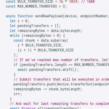
const
BULK_TRANSFER_SIZE
=
16
*
1024
;
// 16KB
const
MAX_NUMBER_TRANSFERS
=
3
;
async
function
sendRawPayload
(
device
,
endpointNumber
let
i
=
0
;
let
pendingTransfers
=
[];
let
remainingBytes
=
data
.
byteLength
;
while
(
remainingBytes
 > 
0
)
{
const
chunk
=
data
.
subarray
(
i
*
BULK_TRANSFER_SIZE
,
(
i
+
1
)
*
BULK_TRANSFER_SIZE
);
// If we've reached max number of transfers, let
if
(
pendingTransfers
.
length
==
MAX_NUMBER_TRANSF
await
pendingTransfers
.
shift
();
}
// Submit transfers that will be executed in ord
pendingTransfers
.
push
(
device
.
transferOut
(
endpoin
remainingBytes
-=
chunk
.
byteLength
;
i
++
;
}
// And wait for last remaining transfers to comple
await
Promise
.
all
(
pendingTransfers
);