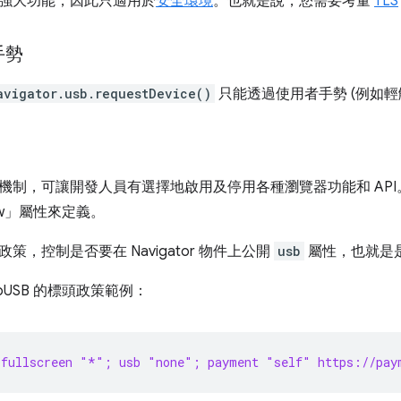
強大功能，因此只適用於
安全環境
。也就是說，您需要考量
TLS
手勢
avigator.usb.requestDevice()
只能透過使用者手勢 (例如輕
機制，可讓開發人員有選擇地啟用及停用各種瀏覽器功能和 API。您
llow」屬性來定義。
策，控制是否要在 Navigator 物件上公開
usb
屬性，也就是是
bUSB 的標頭政策範例：
 fullscreen "*"; usb "none"; payment "self" https://pay