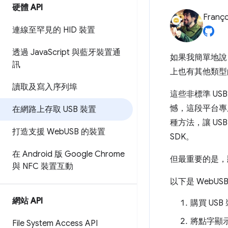
硬體 API
Franço
連線至罕見的 HID 裝置
透過 Java
Script 與藍牙裝置通
如果我簡單地說
訊
上也有其他類型的
讀取及寫入序列埠
這些非標準 US
憾，這段平台專
在網路上存取 USB 裝置
種方法，讓 US
打造支援 Web
USB 的裝置
SDK。
在 Android 版 Google Chrome
但最重要的是，
與 NFC 裝置互動
以下是 WebUS
網站 API
購買 USB
將點字顯
File System Access API