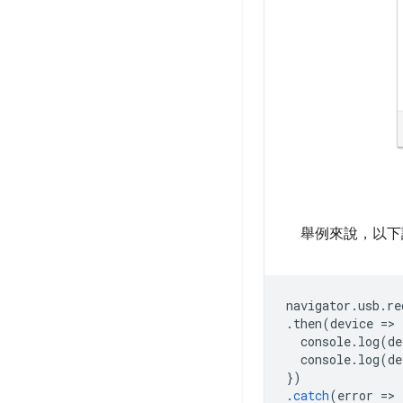
舉例來說，以下說
navigator
.
usb
.
re
.
then
(
device
=
>
console
.
log
(
de
console
.
log
(
de
})
.
catch
(
error
=
>