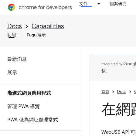
文件
個案研究
Docs
Capabilities
功能
Fugu 展示
最新消息
錯。
展示
首頁
Docs
C
漸進式網頁應用程式
在網路
管理 PWA 導覽
PWA 做為網址處理常式
WebUSB AP