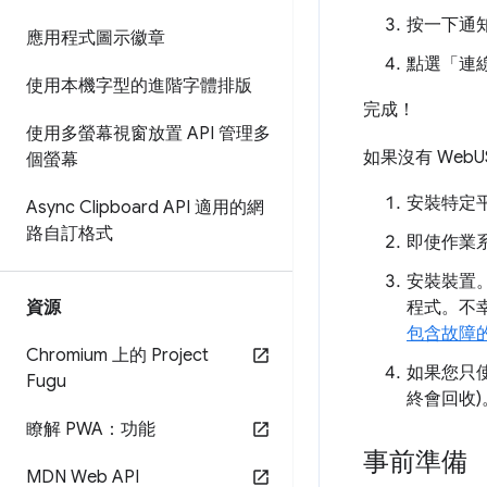
按一下通
應用程式圖示徽章
點選「連線
使用本機字型的進階字體排版
完成！
使用多螢幕視窗放置 API 管理多
如果沒有 Web
個螢幕
安裝特定
Async Clipboard API 適用的網
路自訂格式
即使作業
安裝裝置
資源
程式。不
包含故障
Chromium 上的 Project
如果您只
Fugu
終會回收)
瞭解 PWA：功能
事前準備
MDN Web API