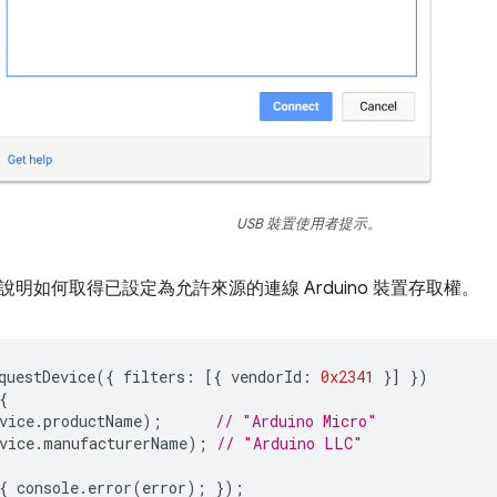
USB 裝置使用者提示。
明如何取得已設定為允許來源的連線 Arduino 裝置存取權。
questDevice
({
filters
:
[{
vendorId
:
0x2341
}]
})
{
vice
.
productName
);
// "Arduino Micro"
vice
.
manufacturerName
);
// "Arduino LLC"
{
console
.
error
(
error
);
});