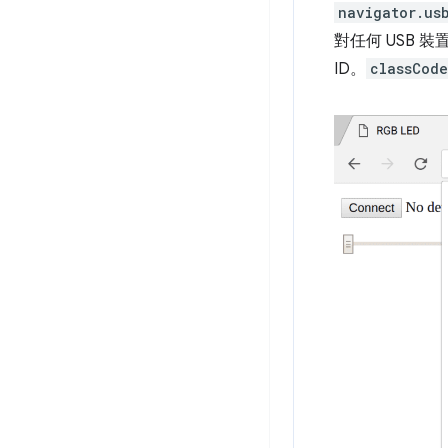
navigator.us
對任何 USB 裝
ID。
classCode