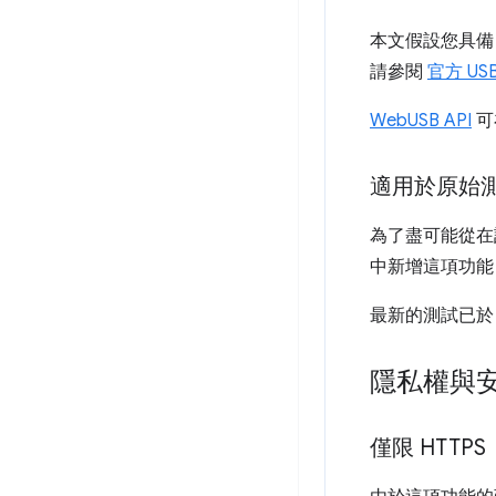
本文假設您具備
請參閱
官方 US
WebUSB API
可在
適用於原始
為了盡可能從在該領
中新增這項功能
最新的測試已於 2
隱私權與
僅限 HTTPS