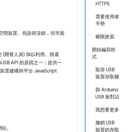
HTTPS
需要使用者
手勢
存空間裝置。你說得沒錯，但市面
權限政策
開始編寫程
 (開發人員) 加以利用。很遺
式
B API 的原因之一：提供一
取得 USB
構跨平台 JavaScript
裝置存取權
與 Arduino
USB 板對話
我想要更多
撤銷 USB
網站。
裝置的存取