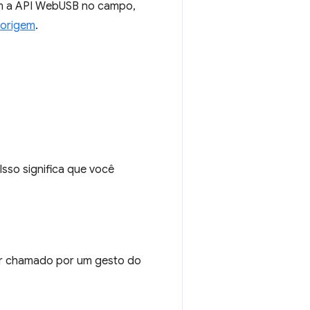
am a API WebUSB no campo,
 origem
.
 Isso significa que você
r chamado por um gesto do