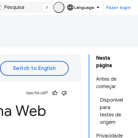
/
Fazer login
Nesta
página
Antes de
começar
Isso foi útil?
Disponível
 na Web
para
testes de
origem
Privacidade