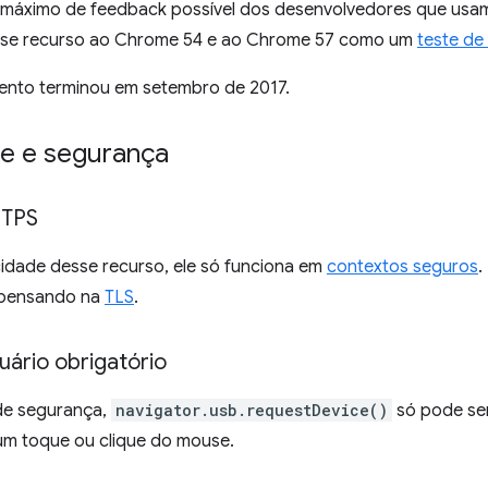
 máximo de feedback possível dos desenvolvedores que us
sse recurso ao Chrome 54 e ao Chrome 57 como um
teste de
mento terminou em setembro de 2017.
de e segurança
TTPS
idade desse recurso, ele só funciona em
contextos seguros
.
r pensando na
TLS
.
uário obrigatório
e segurança,
navigator.usb.requestDevice()
só pode se
um toque ou clique do mouse.