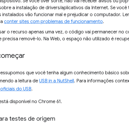
dispositivo. Se você tiver sorte, não vai receber avisos ou 
obre a instalação de drivers/aplicativos da Internet. Se você t
os instalados vão funcionar mal e prejudicar o computador. L
ra
conter sites com problemas de funcionamento
.
sar o recurso apenas uma vez, o código vai permanecer no 
ue precisa removê-lo. Na Web, o espaço não utilizado é recu
começar
pressupomos que você tenha algum conhecimento básico sob
mendo a leitura de
USB in a NutShell
. Para informações contex
oficiais do USB
.
está disponível no Chrome 61.
para testes de origem