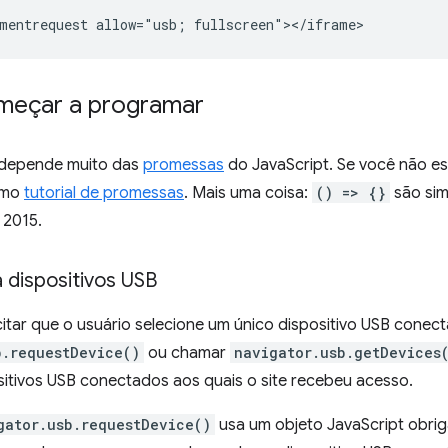
meçar a programar
depende muito das
promessas
do JavaScript. Se você não est
timo
tutorial de promessas
. Mais uma coisa:
() => {}
são si
 2015.
 dispositivos USB
citar que o usuário selecione um único dispositivo USB cone
b.requestDevice()
ou chamar
navigator.usb.getDevices
sitivos USB conectados aos quais o site recebeu acesso.
gator.usb.requestDevice()
usa um objeto JavaScript obrig