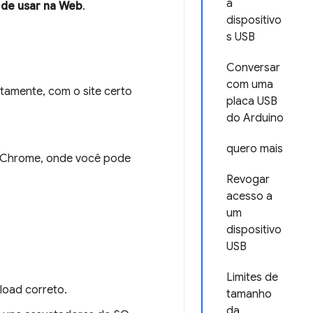
a
l de usar na Web
.
dispositivo
s USB
Conversar
com uma
tamente, com o site certo
placa USB
do Arduino
quero mais
no Chrome, onde você pode
Revogar
acesso a
um
dispositivo
USB
Limites de
nload correto.
tamanho
da