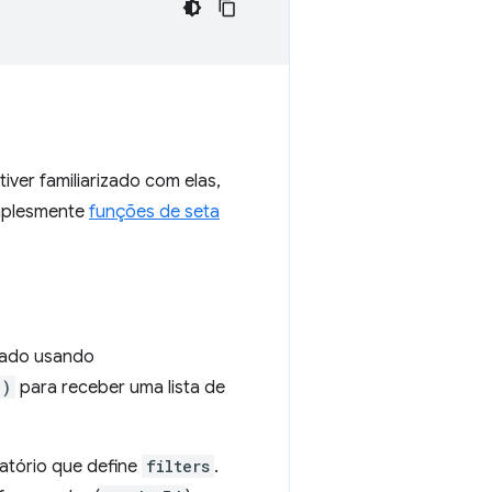
iver familiarizado com elas,
mplesmente
funções de seta
ctado usando
()
para receber uma lista de
atório que define
filters
.