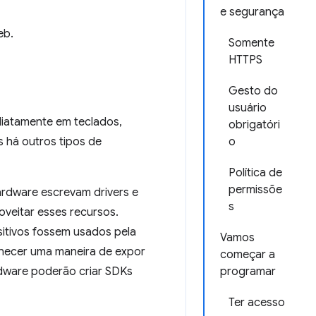
e segurança
eb.
Somente
HTTPS
Gesto do
usuário
ediatamente em teclados,
obrigatóri
 há outros tipos de
o
Política de
permissõe
ardware escrevam drivers e
s
veitar esses recursos.
sitivos fossem usados pela
Vamos
rnecer uma maneira de expor
começar a
rdware poderão criar SDKs
programar
Ter acesso