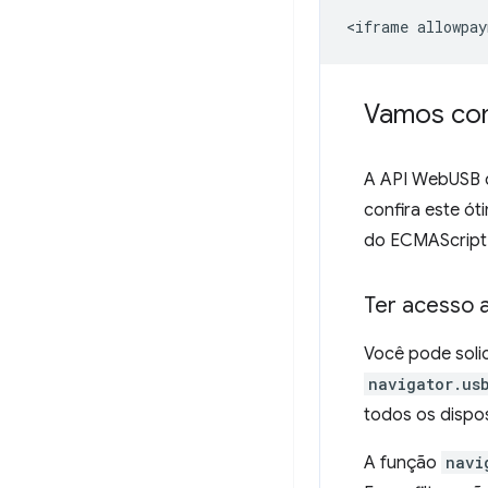
Vamos co
A API WebUSB 
confira este ó
do ECMAScript
Ter acesso a
Você pode soli
navigator.us
todos os dispo
A função
navi