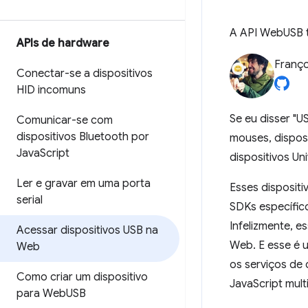
A API WebUSB t
APIs de hardware
Franço
Conectar-se a dispositivos
HID incomuns
Se eu disser "U
Comunicar-se com
dispositivos Bluetooth por
mouses, disposi
Java
Script
dispositivos Uni
Ler e gravar em uma porta
Esses disposit
serial
SDKs específic
Infelizmente, e
Acessar dispositivos USB na
Web. E esse é 
Web
os serviços de
Como criar um dispositivo
JavaScript mult
para Web
USB