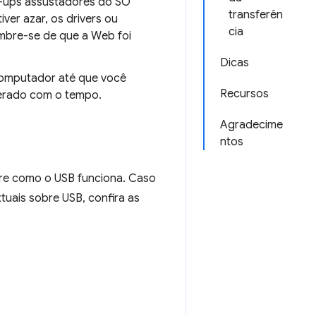
pop-ups assustadores do SO
transferên
iver azar, os drivers ou
cia
embre-se de que a Web foi
Dicas
computador até que você
Recursos
perado com o tempo.
Agradecime
ntos
re como o USB funciona. Caso
tuais sobre USB, confira as