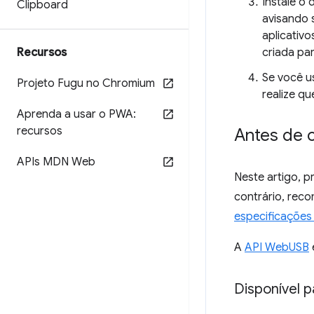
Instale o 
Clipboard
avisando s
aplicativ
Recursos
criada pa
Se você u
Projeto Fugu no Chromium
realize q
Aprenda a usar o PWA:
recursos
Antes de 
APIs MDN Web
Neste artigo, 
contrário, reco
especificações 
A
API WebUSB
Disponível 