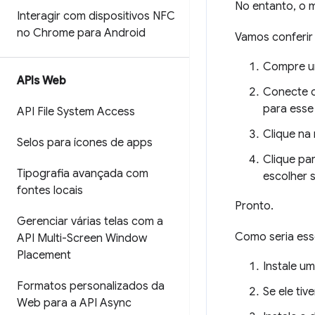
No entanto, o 
Interagir com dispositivos NFC
no Chrome para Android
Vamos conferi
Compre um
APIs Web
Conecte o
para esse 
API File System Access
Clique na 
Selos para ícones de apps
Clique pa
Tipografia avançada com
escolher s
fontes locais
Pronto.
Gerenciar várias telas com a
Como seria es
API Multi-Screen Window
Placement
Instale um
Formatos personalizados da
Se ele tiv
Web para a API Async