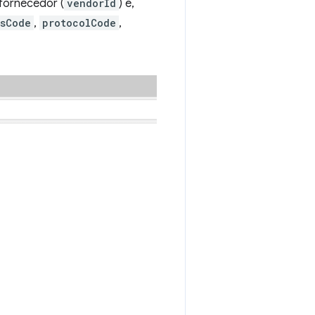
fornecedor (
vendorId
) e,
ssCode
,
protocolCode
,