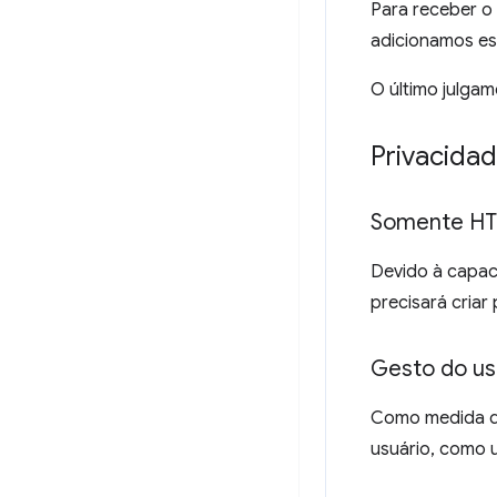
Para receber o
adicionamos e
O último julga
Privacida
Somente H
Devido à capac
precisará cria
Gesto do us
Como medida d
usuário, como 