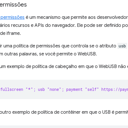
permissões
e permissões
é um mecanismo que permite aos desenvolvedores
vários recursos e APIs do navegador. Ele pode ser definido 
 de iframe.
nir uma política de permissões que controla se o atributo
usb
em outras palavras, se você permite o WebUSB.
 um exemplo de política de cabeçalho em que o WebUSB não é
 fullscreen "*"; usb "none"; payment "self" https://pay
outro exemplo de política de contêiner em que o USB é permi