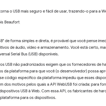
orna o USB mais seguro e fácil de usar, trazendo-o para a W
is Beaufort
SB" de forma simples e direta, é provável que você pense im
tivos de áudio, vídeo e armazenamento. Você está certo, mas
versal Serial Bus (USB) disponíveis.
ivos USB não padronizados exigem que os fornecedores de h
os da plataforma para que você (o desenvolvedor) possa apro
sse código específico da plataforma impediu que esses dispo
um dos motivos pelos quais a API WebUSB foi criada: para fo
 dispositivos USB à Web. Com essa API, os fabricantes de ha
iplataforma para os dispositivos.