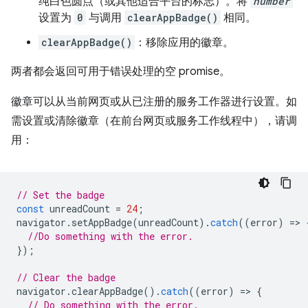
纯白色圆点（或其他适合平台的标志）。将
number
设置为
0
与调用
clearAppBadge()
相同。
clearAppBadge()
：移除应用的徽章。
两者都会返回可用于错误处理的空 promise。
徽章可以从当前网页或从已注册的服务工作器进行设置。如
需设置或清除徽章（在前台网页或服务工作线程中），请调
用：
// Set the badge
const
unreadCount
=
24
;
navigator
.
setAppBadge
(
unreadCount
).
catch
((
error
)
=
>
//Do something with the error.
});
// Clear the badge
navigator
.
clearAppBadge
().
catch
((
error
)
=
>
{
// Do something with the error.