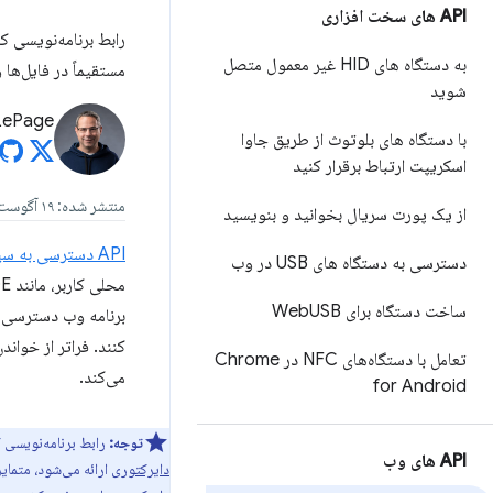
API های سخت افزاری
به دستگاه های HID غیر معمول متصل
مستقیماً در فایل‌ها 
شوید
LePage
با دستگاه های بلوتوث از طریق جاوا
اسکریپت ارتباط برقرار کنید
منتشر شده: ۱۹ آگوست ۲۰۲۴
از یک پورت سریال بخوانید و بنویسید
API دسترسی به سیستم فایل،
دسترسی به دستگاه های USB در وب
ساخت دستگاه برای Web
USB
تعامل با دستگاه‌های NFC در Chrome
می‌کند.
for Android
توجه:
رابط برنامه‌نویسی ک
API های وب
دایرکتوری
ارائه می‌شود، متمایز