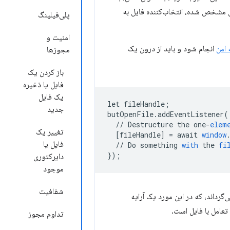
‌ای مشخص شده، انتخاب‌کننده فایل به
پلی‌فیلینگ
امنیت و
 امن
انجام شود و باید از درون یک
مجوزها
باز کردن یک
فایل یا ذخیره
یک فایل
let
fileHandle
;
جدید
butOpenFile
.
addEventListener
(
//
Destructure
the
one
-
elem
تغییر یک
[
fileHandle
]
=
await
window
فایل یا
//
Do
something
with
the
fi
}
);
دایرکتوری
موجود
شفافیت
می‌گرداند، که در این مورد یک آرایه
تعامل با فایل است.
تداوم مجوز