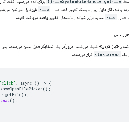
سط
FileSystemFileHandle.getFile()
برگردانده می‌شود، فقط تا ز
ده باشد. اگر فایل روی دیسک تغییر کند، شیء
File
غیرقابل خواندن می‌شود
یک شیء
File
جدید برای خواندن داده‌های تغییر یافته دریافت کنید.
رار دادن
کمه‌ی
«باز کردن»
کلیک می‌کنند، مرورگر یک انتخابگر فایل نشان می‌دهد. پس از
ر یک
<textarea>
قرار می‌دهد.
'click'
,
async
()
=
>
{
.
showOpenFilePicker
();
le
.
getFile
();
.
text
();