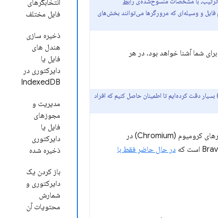
ین ترتیب، با مشخصات منسوخ‌شده‌ی
رابط
انتخابگرهای
فایل و وسیله‌ای که مرورگرها می‌توانند بخش‌های
فایل مختلف
ذخیره سازی
هندل های
 برای شما آشنا خواهد بود. در هر
فایل یا
دایرکتوری در
IndexedDB
ا در طراحی و پیاده‌سازی رابط برنامه‌نویسی کاربردی دسترسی به سیستم فایل (File System Access API) بسیار دقت کرده‌ایم تا اطمینان حاصل کنیم که افراد
مدیریت و
مجوزهای
فایل یا
رابط برنامه‌نویسی کاربردی دسترسی به سیستم فایل (File System Access API) در اکثر مرورگرهای کرومیوم (Chromium) در
دایرکتوری
در حال حاضر فقط با
ذخیره شده
باز کردن یک
دایرکتوری و
شمارش
محتویات آن