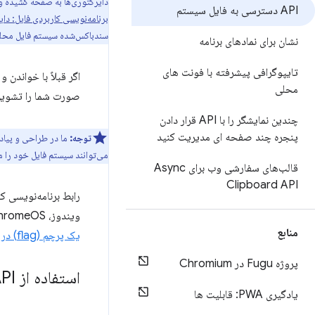
دایرکتوری‌ها به صفحه کشیده و 
API دسترسی به فایل سیستم
برنامه‌نویسی کاربردی فایل: دا
سندباکس‌شده سیستم فایل محلی 
نشان برای نمادهای برنامه
تایپوگرافی پیشرفته با فونت های
اگر قبلاً با خواندن 
محلی
صورت شما را تشویق م
چندین نمایشگر را با API قرار دادن
پنجره چند صفحه ای مدیریت کنید
توجه:
می‌توانند سیستم فایل خود را 
قالب‌های سفارشی وب برای Async
Clipboard API
ویندوز، macOS، ChromeOS، لینوکس و اندروید پشتیبانی می‌شود. یک استثنای قابل توجه Brave است که
منابع
یک پرچم (flag) در دسترس
پروژه Fugu در Chromium
استفاده از API دسترسی به سیستم فایل
یادگیری PWA: قابلیت ها