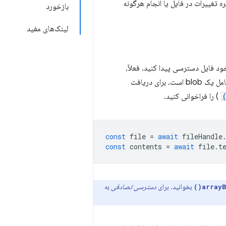
ره تغییرات در فایل یا انجام هرگونه
بازخورد
لینک‌های مفید
 یا به خود فایل دسترسی پیدا کنید. فعلاً،
را برمی‌گرداند که شامل یک blob است. برای دریافت
) را فراخوانی کنید.
const
file
=
await
fileHandle
const
contents
=
await
file
.
t
بخوانید. برای
دسترسی تصادفی
به
arrayBu