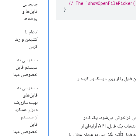
// The `showOpenFilePicker(
جابجایی
}
فایل‌ها و
پوشه‌ها
ادغام با
کشیدن و رها
کردن
دسترسی به
سیستم فایل
خصوصی مبدا
 فایل را از روی دیسک باز کرده و
دسترسی به
فایل‌های
بهینه‌سازی‌شد
ه برای عملکرد
از سیستم
 فراخوانی می‌شود، یک کادر
فایل
محاوره‌ای انتخاب فایل نمایش داده می‌شود و از کاربر می‌خواهد که یک فایل را انتخاب کند. پس از انتخاب یک فایل، API آرایه‌ای از
خصوصی مبدا
 فایل تأثیر بگذارید، به عنوان مثال، با