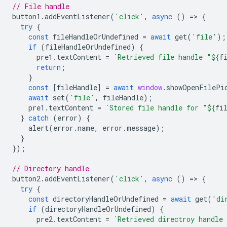
// File handle
button1
.
addEventListener
(
'click'
,
async
()
=
>
{
try
{
const
fileHandleOrUndefined
=
await
get
(
'file'
);
if
(
fileHandleOrUndefined
)
{
pre1
.
textContent
=
`Retrieved file handle "
${
f
return
;
}
const
[
fileHandle
]
=
await
window
.
showOpenFilePi
await
set
(
'file'
,
fileHandle
);
pre1
.
textContent
=
`Stored file handle for "
${
fi
}
catch
(
error
)
{
alert
(
error
.
name
,
error
.
message
);
}
});
// Directory handle
button2
.
addEventListener
(
'click'
,
async
()
=
>
{
try
{
const
directoryHandleOrUndefined
=
await
get
(
'di
if
(
directoryHandleOrUndefined
)
{
pre2
.
textContent
=
`Retrieved directroy handle