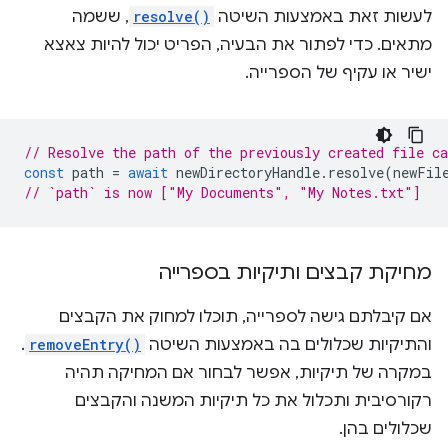
לעשות זאת באמצעות השיטה
resolve()
, ששמה
מתאים. כדי לפתור את הבעיה, הפריט יכול להיות צאצא
ישיר או עקיף של הספרייה.
// Resolve the path of the previously created file c
const
path
=
await
newDirectoryHandle
.
resolve
(
newFil
// `path` is now ["My Documents", "My Notes.txt"]
מחיקת קבצים ותיקיות בספרייה
אם קיבלתם גישה לספרייה, תוכלו למחוק את הקבצים
והתיקיות שכלולים בה באמצעות השיטה
removeEntry()
.
במקרה של תיקיות, אפשר לבחור אם המחיקה תהיה
רקורסיבית ותכלול את כל תיקיות המשנה והקבצים
שכלולים בהן.