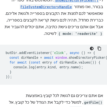
ל-
showDirectoryPicker()
. המשתמש בוחר ספרייה
בבורר, ואז מוחזר
FileSystemDirectoryHandle
שמאפשר לכם למנות את הקבצים בספרייה ולגשת אליהם.
כברירת מחדל, תהיה לכם גישת קריאה לקבצים בספרייה,
אבל אם אתם צריכים גישת כתיבה, אתם יכולים להעביר את
{ mode: 'readwrite' }
לשיטה.
butDir
.
addEventListener
(
'click'
,
async
()
=
>
{
const
dirHandle
=
await
window
.
showDirectoryPicker
for
await
(
const
entry
of
dirHandle
.
values
())
{
console
.
log
(
entry
.
kind
,
entry
.
name
);
}
});
אם אתם צריכים גם לגשת לכל קובץ באמצעות
getFile()
, למשל כדי לקבל את הגודל של כל קובץ, אל