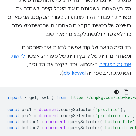
שנפתחו או נערכו לאחרונה, להציע לפתוח מחדש את
הקובץ האחרון כשפותחים את האפליקציה, לשחזר את
ספריית העבודה הקודמת ועוד. בעורך הטקסט, אני מאחסן
רשימה של חמשת הקבצים האחרונים שהמשתמש פתח,
כדי לאפשר לו לגשת לקבצים האלה שוב.
בדוגמה הבאה של קוד אפשר לראות איך מאחסנים
ומאחזרים ידית של קובץ וידית של ספרייה. אפשר
לראות
את זה בפעולה
ב-Glitch. (כדי לקצר את הדוגמה,
השתמשתי בספרייה
idb-keyval
).
import
{
get
,
set
}
from
'https://unpkg.com/idb-keyv
const
pre1
=
document
.
querySelector
(
'pre.file'
);
const
pre2
=
document
.
querySelector
(
'pre.directory'
)
const
button1
=
document
.
querySelector
(
'button.file'
const
button2
=
document
.
querySelector
(
'button.direc