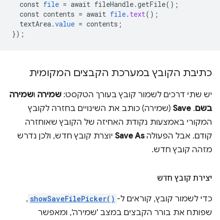
const
file
=
await
fileHandle
.
getFile
();
const
contents
=
await
file
.
text
();
textArea
.
value
=
contents
;
}
);
כתיבת הקובץ במערכת הקבצים המקומית
יש שתי דרכים לשמור קובץ בעורך הטקסט:
שמירה
ו
שמירה
בשם
. ‫
Save
(שמירה) כותב את השינויים בחזרה לקובץ
המקורי באמצעות נקודת האחיזה של הקובץ שאוחזרה
קודם. אבל הפעולה
Save As
יוצרת קובץ חדש, ולכן נדרש
מזהה קובץ חדש.
יצירת קובץ חדש
כדי לשמור קובץ, קוראים ל-
showSaveFilePicker()
,
שפותח את בורר הקבצים במצב 'שמירה', ומאפשר