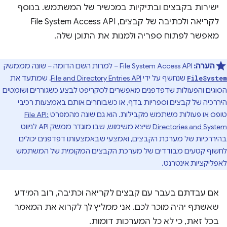
ישירות בקבצים ובתיקיות במכשיר של המשתמש. בנוסף
לקריאה ולכתיבה של קבצים, File System Access API
מאפשר לפתוח ספריה ולמנות את התוכן שלה.
הערה:
File System Access API – למרות השם הדומה – שונה מממשק
שנחשף על ידי
File and Directory Entries API
, שמתעד את
FileSystem
הסוגים והפעולות שדפדפנים מאפשרים לסקריפט לבצע כשגוררים ושומטים
היררכיה של קבצים וספריות בדף, או כשבוחרים אותם באמצעות רכיבי
טופס או פעולות משתמש מקבילות. הוא גם שונה מהמפרט
File API:
Directories and System
שיצא משימוש, שבו מוגדר ממשק API לניווט
בהיררכיות של מערכת הקבצים, ואמצעי שבאמצעותו דפדפנים יכולים
לחשוף קטעים מבודדים של מערכת הקבצים המקומית של המשתמש
לאפליקציות אינטרנט.
אם עבדתם בעבר עם קבצים לקריאה וכתיבה, רוב המידע
שאשתף יהיה מוכר לכם. אני ממליץ לך לקרוא את המאמר
בכל זאת, כי לא כל המערכות דומות.