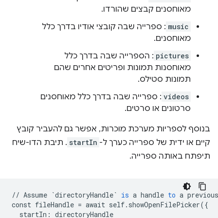
מאוחסנים קבצים שהורדו.
music
: ספרייה שבה קובצי אודיו בדרך כלל
מאוחסנים.
pictures
: הספרייה שבה בדרך כלל
מאוחסנות תמונות ופריטים אחרים שהם
תמונות סטילס.
videos
: ספרייה שבה בדרך כלל מאוחסנים
סרטונים או סרטים.
בנוסף לספריות מערכת מוכרות, אפשר גם להעביר קובץ
קיים או ידית של ספרייה כערך ל-
startIn
. תיבת הדו-שיח
תיפתח באותה ספרייה.
//
Assume
`directoryHandle`
is
a
handle
to
a
previou
const
fileHandle
=
await
self
.
showOpenFilePicker
(
{
startIn
:
directoryHandle