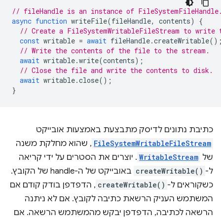
// fileHandle is an instance of FileSystemFileHandle
async
function
writeFile
(
fileHandle
,
contents
)
{
// Create a FileSystemWritableFileStream to write 
const
writable
=
await
fileHandle
.
createWritable
()
// Write the contents of the file to the stream.
await
writable
.
write
(
contents
);
// Close the file and write the contents to disk.
await
writable
.
close
();
}
כתיבת נתונים לדיסק מתבצעת באמצעות אובייקט
FileSystemWritableFileStream
, שהוא מחלקת משנה
של
WritableStream
. יוצרים את הסטרים על ידי קריאה
ל-
createWritable()
באובייקט של ה-handle של הקובץ.
כשקוראים ל-
createWritable()
, הדפדפן בודק קודם אם
המשתמש העניק הרשאת כתיבה לקובץ. אם לא ניתנה
הרשאה לכתיבה, הדפדפן יבקש מהמשתמש הרשאה. אם