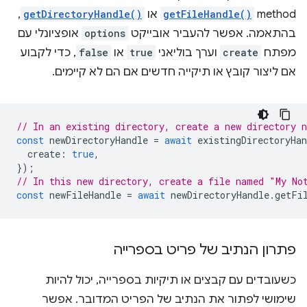
method‏
getFileHandle()
או
getDirectoryHandle()
,
בהתאמה. אפשר להעביר אובייקט
options
אופציונלי עם
מפתח
create
וערך בוליאני
true
או
false
, כדי לקבוע
אם ליצור קובץ או תיקייה חדשים אם הם לא קיימים.
// In an existing directory, create a new directory 
const
newDirectoryHandle
=
await
existingDirectoryHan
create
:
true
,
});
// In this new directory, create a file named "My No
const
newFileHandle
=
await
newDirectoryHandle
.
getFi
פתרון הנתיב של פריט בספרייה
כשעובדים עם קבצים או תיקיות בספרייה, יכול להיות
שימושי לפתור את הנתיב של הפריט המדובר. אפשר