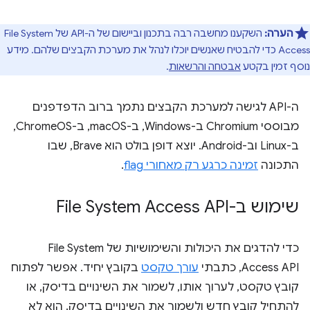
הערה:
השקענו מחשבה רבה בתכנון וביישום של ה-API של File System
Access כדי להבטיח שאנשים יוכלו לנהל את מערכת הקבצים שלהם. מידע
נוסף זמין בקטע
אבטחה והרשאות
.
ה-API לגישה למערכת הקבצים נתמך ברוב הדפדפנים
מבוססי Chromium ב-Windows, ב-macOS, ב-ChromeOS,
ב-Linux וב-Android. יוצא דופן בולט הוא Brave, שבו
התכונה
זמינה כרגע רק מאחורי flag
.
שימוש ב-File System Access API
כדי להדגים את היכולות והשימושיות של File System
Access API, כתבתי
עורך טקסט
בקובץ יחיד. אפשר לפתוח
קובץ טקסט, לערוך אותו, לשמור את השינויים בדיסק, או
להתחיל קובץ חדש ולשמור את השינויים בדיסק. הוא לא