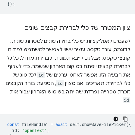
}
);
ציון המטרה של כלי לבחירת קבצים שונים
לפעמים לאפליקציות יש כלי בחירה שונים למטרות שונות.
לדוגמה, עורך טקסט עשיר עשוי לאפשר למשתמש לפתוח
קובצי טקסט, אבל גם לייבא תמונות. כברירת מחדל, כל כלי
לבחירת קבצים ייפתח במיקום האחרון שנשמר. כדי לעקוף
את הבעיה הזו, אפשר לאחסן ערכים של
id
לכל סוג של
כלי לבחירת תאריכים. אם מצוין
id
, הטמעת בוחר הקבצים
זוכרת ספרייה נפרדת שהייתה בשימוש האחרון עבור אותו
.
id
const
fileHandle1
=
await
self
.
showSaveFilePicker
({
id
:
'openText'
,