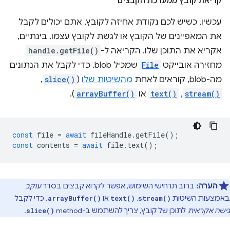
קריאת קובץ ממערכת הקבצים
עכשיו, כשיש לכם נקודת אחיזה לקובץ, אתם יכולים לקבל
את המאפיינים של הקובץ או לגשת לקובץ עצמו. בינתיים,
אקריא את התוכן שלו. הקריאה ל-
handle.getFile()
מחזירה אובייקט
File
שמכיל blob. כדי לקבל את הנתונים
מה-blob, קוראים לאחת
מהשיטות שלו
(
slice()
,‏
stream()
,‏
text()
או
arrayBuffer()
).
const
file
=
await
fileHandle
.
getFile
();
const
contents
=
await
file
.
text
();
הערה:
ברוב תרחישי השימוש, אפשר לקרוא קבצים בסדר
עוקב
באמצעות השיטות
,
או
. כדי לקבל
arrayBuffer()
text()
stream()
גישה אקראית
לתוכן של קובץ, צריך להשתמש ב-method ‏
.
slice()