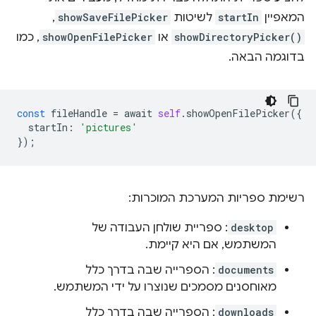
המאפיין
startIn
לשיטות
showSaveFilePicker
,
showDirectoryPicker()
או
showOpenFilePicker
, כמו
בדוגמה הבאה.
const
fileHandle
=
await
self
.
showOpenFilePicker
({
startIn
:
'pictures'
});
רשימת ספריות המערכת המוכרות:
desktop
: ספריית שולחן העבודה של
המשתמש, אם היא קיימת.
documents
: הספרייה שבה בדרך כלל
מאוחסנים מסמכים שנוצרו על ידי המשתמש.
downloads
: הספרייה שבה בדרך כלל