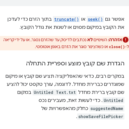
אפשר גם
seek()
או
truncate()
בתוך הזרם כדי לעדכן
את הקובץ במיקום מסוים או לשנות את גודל הקובץ.
אזהרה:
השינויים
לא
נכתבים לדיסק עד שהזרם נסגר, או על ידי קריאה
ל-
או כשהצינור סוגר את הזרם באופן אוטומטי.
close()
הגדרת שם קובץ מוצע וספריית התחלה
במקרים רבים, כדאי שהאפליקציה תציע שם קובץ או מיקום
שמוגדרים כברירת מחדל. לדוגמה, עורך טקסט יכול להציע
שם קובץ ברירת מחדל
Untitled Text.txt
במקום
Untitled
. כדי לעשות זאת, מעבירים נכס
suggestedName
כחלק מהאפשרויות של
.
showSaveFilePicker