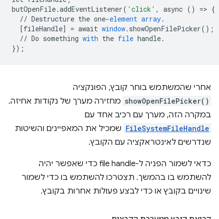
butOpenFile
.
addEventListener
(
'click'
,
async
()
=
>
{
//
Destructure
the
one
-
element
array
.
[
fileHandle
]
=
await
window
.
showOpenFilePicker
();
//
Do
something
with
the
file
handle
.
}
);
אחרי שהמשתמש בוחר קובץ, הפונקציה
showOpenFilePicker()
מחזירה מערך של נקודות אחיזה.
במקרה הזה, מערך עם רכיב אחד עם
FileSystemFileHandle
שמכיל את המאפיינים והשיטות
שנדרשים לאינטראקציה עם הקובץ.
כדאי לשמור הפניה ל-file handle כדי שאפשר יהיה
להשתמש בו בהמשך. תצטרכו להשתמש בו כדי לשמור
שינויים בקובץ או כדי לבצע פעולות אחרות בקובץ.