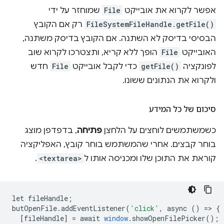
אפשר לקרוא את אובייקט
File
שמוחזר על ידי
FileSystemFileHandle.getFile()
רק אם הקובץ
הבסיסי בדיסק לא השתנה. אם הקובץ בדיסק משתנה,
האובייקט
File
הופך ללא קריא, ותצטרכו לקרוא שוב
לפונקציה
getFile()
כדי לקבל אובייקט
File
חדש
ולקרוא את הנתונים ששונו.
סיכום של כל המידע
כשמשתמשים לוחצים על הלחצן
פתיחה
, בדפדפן מוצג
בוחר קבצים. אחרי שהמשתמש בוחר קובץ, האפליקציה
קוראת את התוכן שלו ומכניסה אותו ל
<textarea>
.
let
fileHandle
;
butOpenFile
.
addEventListener
(
'click'
,
async
()
=
>
{
[
fileHandle
]
=
await
window
.
showOpenFilePicker
();