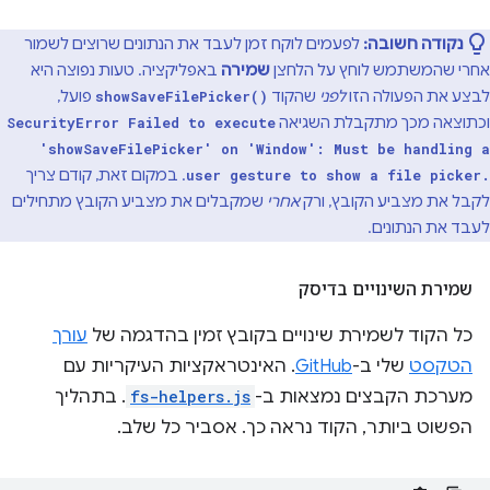
נקודה חשובה:
לפעמים לוקח זמן לעבד את הנתונים שרוצים לשמור
אחרי שהמשתמש לוחץ על הלחצן
שמירה
באפליקציה. טעות נפוצה היא
לבצע את הפעולה הזו
לפני
שהקוד
פועל,
showSaveFilePicker()
וכתוצאה מכך מתקבלת השגיאה
SecurityError Failed to execute
'showSaveFilePicker' on 'Window': Must be handling a
. במקום זאת, קודם צריך
user gesture to show a file picker.
לקבל את מצביע הקובץ, ורק
אחרי
שמקבלים את מצביע הקובץ מתחילים
לעבד את הנתונים.
שמירת השינויים בדיסק
כל הקוד לשמירת שינויים בקובץ זמין בהדגמה של
עורך
הטקסט
שלי ב-
GitHub
. האינטראקציות העיקריות עם
מערכת הקבצים נמצאות ב-
fs-helpers.js
. בתהליך
הפשוט ביותר, הקוד נראה כך. אסביר כל שלב.