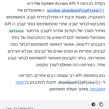
נקודת הכניסה ל-File System Access API היא
window.showOpenFilePicker()
. כשמפעילים את
הפונקציה, מוצגת תיבת דו-שיח לבחירת קובץ, והמשתמש
מתבקש לבחור קובץ. אחרי שהמשתמש בוחר קובץ, ה-API
מחזיר מערך של נקודות אחיזה לקובץ. פרמטר
options
אופציונלי מאפשר לכם להשפיע על ההתנהגות של בוחר
הקבצים. לדוגמה, אפשר לאפשר למשתמש לבחור כמה
קבצים, ספריות או סוגים שונים של קבצים. אם לא מציינים
אפשרויות, בוחר הקבצים מאפשר למשתמש לבחור קובץ
אחד. הפורמט הזה מושלם לעורך טקסט.
כמו בממשקי API רבי עוצמה רבים אחרים, הקריאה
ל-
showOpenFilePicker()
חייבת להתבצע ב
הקשר
מאובטח
, ומתוך פעולת משתמש.
let
fileHandle
;