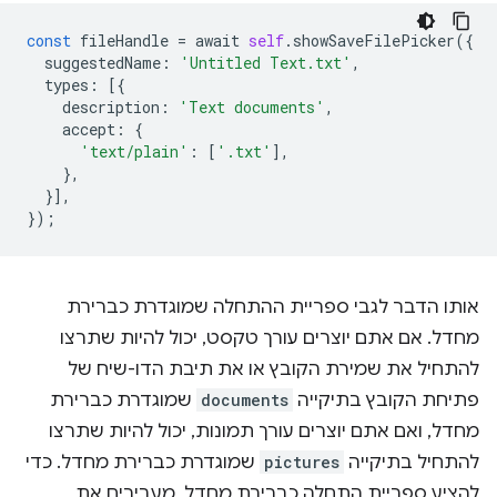
const
fileHandle
=
await
self
.
showSaveFilePicker
({
suggestedName
:
'Untitled Text.txt'
,
types
:
[{
description
:
'Text documents'
,
accept
:
{
'text/plain'
:
[
'.txt'
],
},
}],
});
אותו הדבר לגבי ספריית ההתחלה שמוגדרת כברירת
מחדל. אם אתם יוצרים עורך טקסט, יכול להיות שתרצו
להתחיל את שמירת הקובץ או את תיבת הדו-שיח של
פתיחת הקובץ בתיקייה
documents
שמוגדרת כברירת
מחדל, ואם אתם יוצרים עורך תמונות, יכול להיות שתרצו
להתחיל בתיקייה
pictures
שמוגדרת כברירת מחדל. כדי
להציע ספריית התחלה כברירת מחדל, מעבירים את