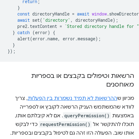
return
;
}
const
directoryHandle
=
await
window
.
showDirecto
await
set
(
'directory'
,
directoryHandle
);
pre2
.
textContent
=
`Stored directory handle for 
}
catch
(
error
)
{
alert
(
error
.
name
,
error
.
message
);
}
});
הרשאות וטיפולים בקבצים או בספריות
מאוחסנים
מכיוון ש
ההרשאות לא תמיד נשמרות בין הפעלות
, צריך
לוודא שהמשתמש העניק הרשאה לקובץ או לספרייה
באמצעות
queryPermission()
. אם לא קיבלתם אותו,
תוכלו להתקשר אל
requestPermission()
כדי לבקש
אותו שוב. הפעולה הזו זהה גם לטיפול בקבצים ובספריות.