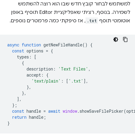
למשתמש לבחור קובץ חדש שבו הוא רוצה להשתמש
לשמירה. בנוסף, רציתי שאפליקציית Editor תוסיף באופן
אוטומטי תוסף
.txt
, אז סיפקתי כמה פרמטרים נוספים.
async
function
getNewFileHandle
()
{
const
options
=
{
types
:
[
{
description
:
'Text Files'
,
accept
:
{
'text/plain'
:
[
'.txt'
],
},
},
],
};
const
handle
=
await
window
.
showSaveFilePicker
(
opt
return
handle
;
}