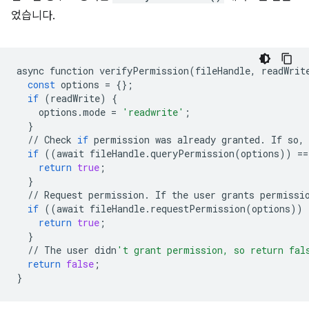
었습니다.
async
function
verifyPermission
(
fileHandle
,
readWrit
const
options
=
{};
if
(
readWrite
)
{
options
.
mode
=
'readwrite'
;
}
//
Check
if
permission
was
already
granted
.
If
so
,
if
((
await
fileHandle
.
queryPermission
(
options
))
==
return
true
;
}
//
Request
permission
.
If
the
user
grants
permissi
if
((
await
fileHandle
.
requestPermission
(
options
))
return
true
;
}
//
The
user
didn
't grant permission, so return fal
return
false
;
}