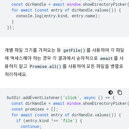
const
dirHandle
=
await
window
.
showDirectoryPicker
for
await
(
const
entry
of
dirHandle
.
values
())
{
console
.
log
(
entry
.
kind
,
entry
.
name
);
}
});
개별 파일 크기를 가져오는 등
getFile()
를 사용하여 각 파일
에 액세스해야 하는 경우 각 결과에서 순차적으로
await
를 사
용하지 말고
Promise.all()
를 사용하여 모든 파일을 병렬로
처리하세요.
butDir
.
addEventListener
(
'click'
,
async
()
=
>
{
const
dirHandle
=
await
window
.
showDirectoryPicker
const
promises
=
[];
for
await
(
const
entry
of
dirHandle
.
values
())
{
if
(
entry
.
kind
!==
'file'
)
{
continue
;