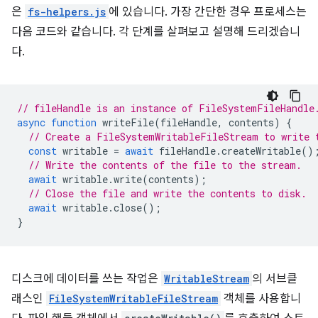
은
fs-helpers.js
에 있습니다. 가장 간단한 경우 프로세스는
다음 코드와 같습니다. 각 단계를 살펴보고 설명해 드리겠습니
다.
// fileHandle is an instance of FileSystemFileHandle
async
function
writeFile
(
fileHandle
,
contents
)
{
// Create a FileSystemWritableFileStream to write 
const
writable
=
await
fileHandle
.
createWritable
()
// Write the contents of the file to the stream.
await
writable
.
write
(
contents
);
// Close the file and write the contents to disk.
await
writable
.
close
();
}
디스크에 데이터를 쓰는 작업은
WritableStream
의 서브클
래스인
FileSystemWritableFileStream
객체를 사용합니