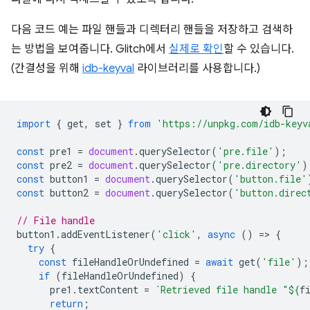
다음 코드 예는 파일 핸들과 디렉터리 핸들을 저장하고 검색하
는 방법을 보여줍니다. Glitch에서
실제로 확인
할 수 있습니다.
(간결성을 위해
idb-keyval
라이브러리를 사용합니다.)
import
{
get
,
set
}
from
'https://unpkg.com/idb-keyv
const
pre1
=
document
.
querySelector
(
'pre.file'
);
const
pre2
=
document
.
querySelector
(
'pre.directory'
)
const
button1
=
document
.
querySelector
(
'button.file'
const
button2
=
document
.
querySelector
(
'button.direc
// File handle
button1
.
addEventListener
(
'click'
,
async
()
=
>
{
try
{
const
fileHandleOrUndefined
=
await
get
(
'file'
);
if
(
fileHandleOrUndefined
)
{
pre1
.
textContent
=
`Retrieved file handle "
${
f
return
;