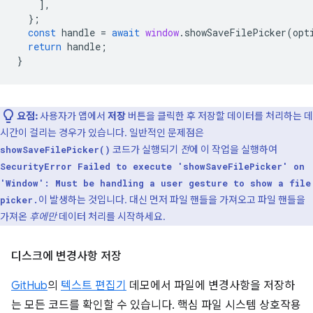
],
};
const
handle
=
await
window
.
showSaveFilePicker
(
opt
return
handle
;
}
요점:
사용자가 앱에서
저장
버튼을 클릭한 후 저장할 데이터를 처리하는 데
시간이 걸리는 경우가 있습니다. 일반적인 문제점은
코드가 실행되기
전
에 이 작업을 실행하여
showSaveFilePicker()
SecurityError Failed to execute 'showSaveFilePicker' on
'Window': Must be handling a user gesture to show a file
이 발생하는 것입니다. 대신 먼저 파일 핸들을 가져오고 파일 핸들을
picker.
가져온
후에만
데이터 처리를 시작하세요.
디스크에 변경사항 저장
GitHub
의
텍스트 편집기
데모에서 파일에 변경사항을 저장하
는 모든 코드를 확인할 수 있습니다. 핵심 파일 시스템 상호작용