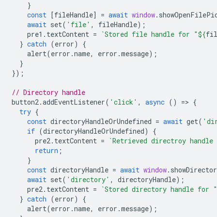
}
const
[
fileHandle
]
=
await
window
.
showOpenFilePi
await
set
(
'file'
,
fileHandle
);
pre1
.
textContent
=
`Stored file handle for "
${
fi
}
catch
(
error
)
{
alert
(
error
.
name
,
error
.
message
);
}
});
// Directory handle
button2
.
addEventListener
(
'click'
,
async
()
=
>
{
try
{
const
directoryHandleOrUndefined
=
await
get
(
'di
if
(
directoryHandleOrUndefined
)
{
pre2
.
textContent
=
`Retrieved directroy handle
return
;
}
const
directoryHandle
=
await
window
.
showDirecto
await
set
(
'directory'
,
directoryHandle
);
pre2
.
textContent
=
`Stored directory handle for 
}
catch
(
error
)
{
alert
(
error
.
name
,
error
.
message
);