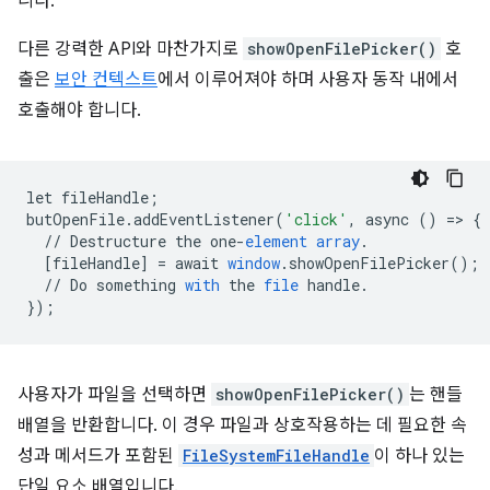
니다.
다른 강력한 API와 마찬가지로
showOpenFilePicker()
호
출은
보안 컨텍스트
에서 이루어져야 하며 사용자 동작 내에서
호출해야 합니다.
let
fileHandle
;
butOpenFile
.
addEventListener
(
'click'
,
async
()
=
>
{
//
Destructure
the
one
-
element
array
.
[
fileHandle
]
=
await
window
.
showOpenFilePicker
();
//
Do
something
with
the
file
handle
.
}
);
사용자가 파일을 선택하면
showOpenFilePicker()
는 핸들
배열을 반환합니다. 이 경우 파일과 상호작용하는 데 필요한 속
성과 메서드가 포함된
FileSystemFileHandle
이 하나 있는
단일 요소 배열입니다.