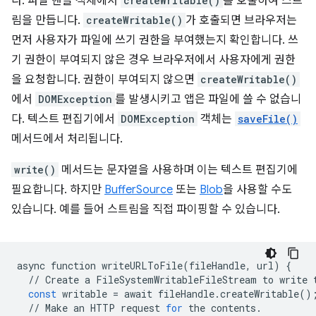
다. 파일 핸들 객체에서
createWritable()
를 호출하여 스트
림을 만듭니다.
createWritable()
가 호출되면 브라우저는
먼저 사용자가 파일에 쓰기 권한을 부여했는지 확인합니다. 쓰
기 권한이 부여되지 않은 경우 브라우저에서 사용자에게 권한
을 요청합니다. 권한이 부여되지 않으면
createWritable()
에서
DOMException
를 발생시키고 앱은 파일에 쓸 수 없습니
다. 텍스트 편집기에서
DOMException
객체는
saveFile()
메서드에서 처리됩니다.
write()
메서드는 문자열을 사용하며 이는 텍스트 편집기에
필요합니다. 하지만
BufferSource
또는
Blob
을 사용할 수도
있습니다. 예를 들어 스트림을 직접 파이핑할 수 있습니다.
async
function
writeURLToFile
(
fileHandle
,
url
)
{
//
Create
a
FileSystemWritableFileStream
to
write
const
writable
=
await
fileHandle
.
createWritable
()
//
Make
an
HTTP
request
for
the
contents
.