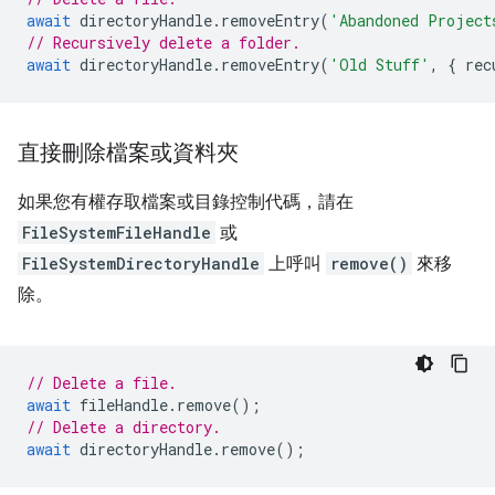
await
directoryHandle
.
removeEntry
(
'Abandoned Project
// Recursively delete a folder.
await
directoryHandle
.
removeEntry
(
'Old Stuff'
,
{
rec
直接刪除檔案或資料夾
如果您有權存取檔案或目錄控制代碼，請在
FileSystemFileHandle
或
FileSystemDirectoryHandle
上呼叫
remove()
來移
除。
// Delete a file.
await
fileHandle
.
remove
();
// Delete a directory.
await
directoryHandle
.
remove
();