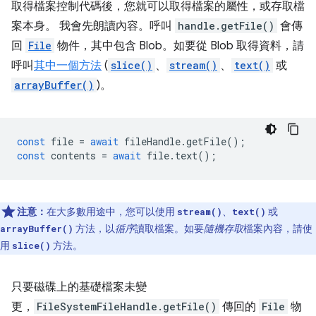
取得檔案控制代碼後，您就可以取得檔案的屬性，或存取檔
案本身。 我會先朗讀內容。呼叫
handle.getFile()
會傳
回
File
物件，其中包含 Blob。如要從 Blob 取得資料，請
呼叫
其中一個方法
(
slice()
、
stream()
、
text()
或
arrayBuffer()
)。
const
file
=
await
fileHandle
.
getFile
();
const
contents
=
await
file
.
text
();
注意：
在大多數用途中，您可以使用
、
或
stream()
text()
方法，以
循序
讀取檔案。如要
隨機存取
檔案內容，請使
arrayBuffer()
用
方法。
slice()
只要磁碟上的基礎檔案未變
更，
FileSystemFileHandle.getFile()
傳回的
File
物