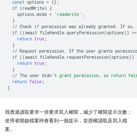
const
options
=
{};
if
(
readWrite
)
{
options
.
mode
=
'readwrite'
;
}
//
Check
if
permission
was
already
granted
.
If
so
,
if
((
await
fileHandle
.
queryPermission
(
options
))
==
return
true
;
}
//
Request
permission
.
If
the
user
grants
permissi
if
((
await
fileHandle
.
requestPermission
(
options
))
return
true
;
}
//
The
user
didn
't grant permission, so return fal
return
false
;
}
我透過讀取要求一併要求寫入權限，減少了權限提示次數；
使用者開啟檔案時會看到一個提示，並授權讀取及寫入檔
案。