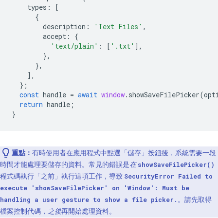
types
:
[
{
description
:
'Text Files'
,
accept
:
{
'text/plain'
:
[
'.txt'
],
},
},
],
};
const
handle
=
await
window
.
showSaveFilePicker
(
opt
return
handle
;
}
重點：
有時使用者在應用程式中點選「儲存」
按鈕後，系統需要一段
時間才能處理要儲存的資料。常見的錯誤是
在
showSaveFilePicker()
程式碼執行「之前」執行這項工作，導致
SecurityError Failed to
execute 'showSaveFilePicker' on 'Window': Must be
。請先取得
handling a user gesture to show a file picker.
檔案控制代碼，
之後
再開始處理資料。