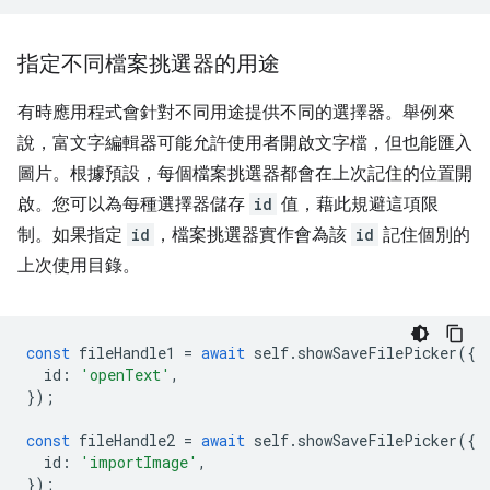
指定不同檔案挑選器的用途
有時應用程式會針對不同用途提供不同的選擇器。舉例來
說，富文字編輯器可能允許使用者開啟文字檔，但也能匯入
圖片。根據預設，每個檔案挑選器都會在上次記住的位置開
啟。您可以為每種選擇器儲存
id
值，藉此規避這項限
制。如果指定
id
，檔案挑選器實作會為該
id
記住個別的
上次使用目錄。
const
fileHandle1
=
await
self
.
showSaveFilePicker
({
id
:
'openText'
,
});
const
fileHandle2
=
await
self
.
showSaveFilePicker
({
id
:
'importImage'
,
});