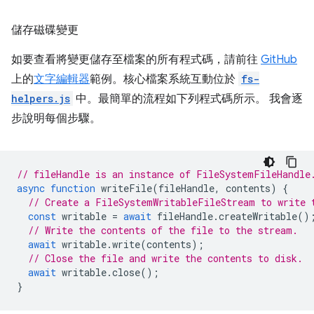
儲存磁碟變更
如要查看將變更儲存至檔案的所有程式碼，請前往
GitHub
上的
文字編輯器
範例。核心檔案系統互動位於
fs-
helpers.js
中。最簡單的流程如下列程式碼所示。 我會逐
步說明每個步驟。
// fileHandle is an instance of FileSystemFileHandle
async
function
writeFile
(
fileHandle
,
contents
)
{
// Create a FileSystemWritableFileStream to write 
const
writable
=
await
fileHandle
.
createWritable
()
// Write the contents of the file to the stream.
await
writable
.
write
(
contents
);
// Close the file and write the contents to disk.
await
writable
.
close
();
}