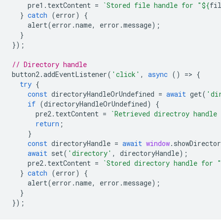
pre1
.
textContent
=
`Stored file handle for "
${
fi
}
catch
(
error
)
{
alert
(
error
.
name
,
error
.
message
);
}
});
// Directory handle
button2
.
addEventListener
(
'click'
,
async
()
=
>
{
try
{
const
directoryHandleOrUndefined
=
await
get
(
'di
if
(
directoryHandleOrUndefined
)
{
pre2
.
textContent
=
`Retrieved directroy handle
return
;
}
const
directoryHandle
=
await
window
.
showDirecto
await
set
(
'directory'
,
directoryHandle
);
pre2
.
textContent
=
`Stored directory handle for 
}
catch
(
error
)
{
alert
(
error
.
name
,
error
.
message
);
}
});