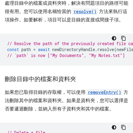
處理目錄中的檔案或資料夾時，解決有問題項目的路徑可能
很有用。您可以使用名稱恰當的
resolve()
方法來執行這
項操作。如要解析，項目可以是目錄的直接或間接子項。
// Resolve the path of the previously created file c
const
path
=
await
newDirectoryHandle
.
resolve
(
newFil
// `path` is now ["My Documents", "My Notes.txt"]
刪除目錄中的檔案和資料夾
如果您已取得目錄的存取權，可以使用
removeEntry()
方
法刪除其中的檔案和資料夾。如果是資料夾，您可以選擇是
否要遞迴刪除，並納入所有子資料夾和其中的檔案。
// Delete a file.