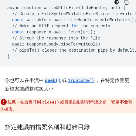
async
function
writeURLToFile
(
fileHandle
,
url
)
{
//
Create
a
FileSystemWritableFileStream
to
write
const
writable
=
await
fileHandle
.
createWritable
()
//
Make
an
HTTP
request
for
the
contents
.
const
response
=
await
fetch
(
url
);
//
Stream
the
response
into
the
file
.
await
response
.
body
.
pipeTo
(
writable
);
//
pipeTo
()
closes
the
destination
pipe
by
default
}
你也可以在串流中
seek()
或
truncate()
，在特定位置更
新檔案或調整檔案大小。
注意：
在透過呼叫
或管道自動關閉串流之前，變更
不會
寫
close()
入磁碟。
指定建議的檔案名稱和起始目錄