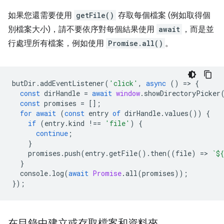
如果您還需要使用
getFile()
存取每個檔案 (例如取得個
別檔案大小)，請不要依序對每個結果使用
await
，而是並
行處理所有檔案，例如使用
Promise.all()
。
butDir
.
addEventListener
(
'click'
,
async
()
=
>
{
const
dirHandle
=
await
window
.
showDirectoryPicker
const
promises
=
[];
for
await
(
const
entry
of
dirHandle
.
values
())
{
if
(
entry
.
kind
!==
'file'
)
{
continue
;
}
promises
.
push
(
entry
.
getFile
().
then
((
file
)
=
>
`
${
}
console
.
log
(
await
Promise
.
all
(
promises
));
});
在目錄中建立或存取檔案和資料夾