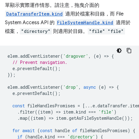
單顯示實際運作情形。請注意，拖曳介面的
DataTransferItem.kind
適用於檔案和目錄，而 File
System Access API 的
FileSystemHandle.kind
適用於
檔案，
"directory"
則適用於目錄。
"file"
"file"
elem
.
addEventListener
(
'dragover'
,
(
e
)
=
>
{
// Prevent navigation.
e
.
preventDefault
();
});
elem
.
addEventListener
(
'drop'
,
async
(
e
)
=
>
{
e
.
preventDefault
();
const
fileHandlesPromises
=
[...
e
.
dataTransfer
.
ite
.
filter
((
item
)
=
>
item
.
kind
===
'file'
)
.
map
((
item
)
=
>
item
.
getAsFileSystemHandle
());
for
await
(
const
handle
of
fileHandlesPromises
)
{
if
(
handle
.
kind
===
'directory'
)
{