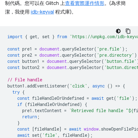
制代碼。您可以在 Glitch 上
查看實際運作情形
。(為求簡
潔，我使用
idb-keyval
程式庫)。
import
{
get
,
set
}
from
'https://unpkg.com/idb-keyv
const
pre1
=
document
.
querySelector
(
'pre.file'
);
const
pre2
=
document
.
querySelector
(
'pre.directory'
)
const
button1
=
document
.
querySelector
(
'button.file'
const
button2
=
document
.
querySelector
(
'button.direc
// File handle
button1
.
addEventListener
(
'click'
,
async
()
=
>
{
try
{
const
fileHandleOrUndefined
=
await
get
(
'file'
);
if
(
fileHandleOrUndefined
)
{
pre1
.
textContent
=
`Retrieved file handle "
${
f
return
;
}
const
[
fileHandle
]
=
await
window
.
showOpenFilePi
await
set
(
'file'
,
fileHandle
);