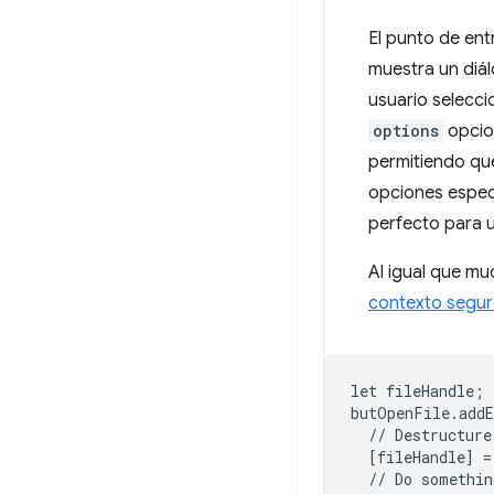
El punto de ent
muestra un diál
usuario selecci
options
opcion
permitiendo que
opciones especi
perfecto para u
Al igual que mu
contexto segu
let
fileHandle
;
butOpenFile
.
add
//
Destructure
[
fileHandle
]
=
//
Do
somethin