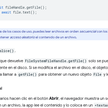
it
fileHandle
.
getFile
();
await
file
.
text
();
a de los casos de uso, puedes leer archivos en orden
secuencial
con lo
obtener
acceso aleatorio
al contenido de un archivo,
slice()
.
que devuelve
FileSystemFileHandle.getFile()
solo se pue
te en el disco. Si se modifica el archivo en el disco, el objet
a llamar a
getFile()
para obtener un nuevo objeto
File
y l
al
rios hacen clic en el botón
Abrir
, el navegador muestra un s
 un archivo, la app lee el contenido y lo coloca en un
<texta