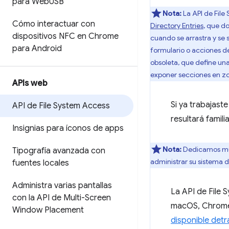
para Web
USB
Nota:
La API de File 
Cómo interactuar con
Directory Entries
, que d
dispositivos NFC en Chrome
cuando se arrastra y se 
para Android
formulario o acciones d
obsoleta, que define una
exponer secciones en zon
APIs web
Si ya trabajast
API de File System Access
resultará famil
Insignias para íconos de apps
Nota:
Dedicamos muc
Tipografía avanzada con
administrar su sistema d
fuentes locales
Administra varias pantallas
La API de File
con la API de Multi-Screen
macOS, ChromeO
Window Placement
disponible det