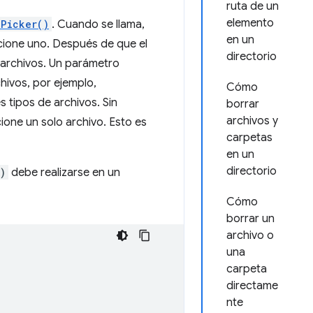
ruta de un
elemento
ePicker()
. Cuando se llama,
en un
ccione uno. Después de que el
directorio
e archivos. Un parámetro
hivos, por ejemplo,
Cómo
s tipos de archivos. Sin
borrar
archivos y
ione un solo archivo. Esto es
carpetas
en un
directorio
)
debe realizarse en un
Cómo
borrar un
archivo o
una
carpeta
directame
nte