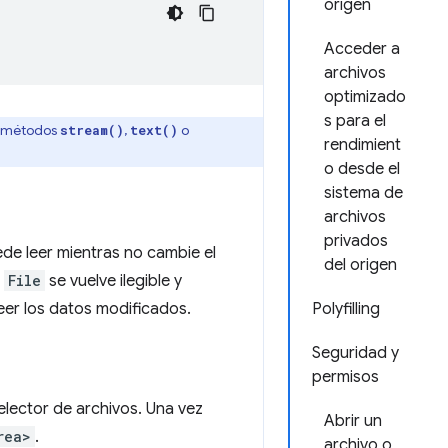
origen
Acceder a
archivos
optimizado
s para el
s métodos
,
o
stream()
text()
rendimient
o desde el
sistema de
archivos
privados
de leer mientras no cambie el
del origen
o
File
se vuelve ilegible y
eer los datos modificados.
Polyfilling
Seguridad y
permisos
elector de archivos. Una vez
Abrir un
rea>
.
archivo o