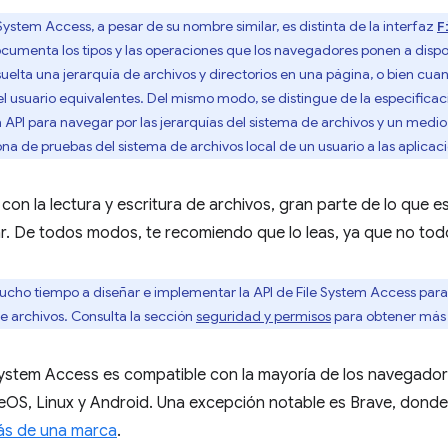
System Access, a pesar de su nombre similar, es distinta de la interfaz
F
ocumenta los tipos y las operaciones que los navegadores ponen a disp
suelta una jerarquía de archivos y directorios en una página, o bien c
el usuario equivalentes. Del mismo modo, se distingue de la especifica
 API para navegar por las jerarquías del sistema de archivos y un medi
a de pruebas del sistema de archivos local de un usuario a las aplicac
e con la lectura y escritura de archivos, gran parte de lo que 
iar. De todos modos, te recomiendo que lo leas, ya que no tod
ho tiempo a diseñar e implementar la API de File System Access para
e archivos. Consulta la sección
seguridad y permisos
para obtener más
 System Access es compatible con la mayoría de los navegad
S, Linux y Android. Una excepción notable es Brave, dond
rás de una marca
.