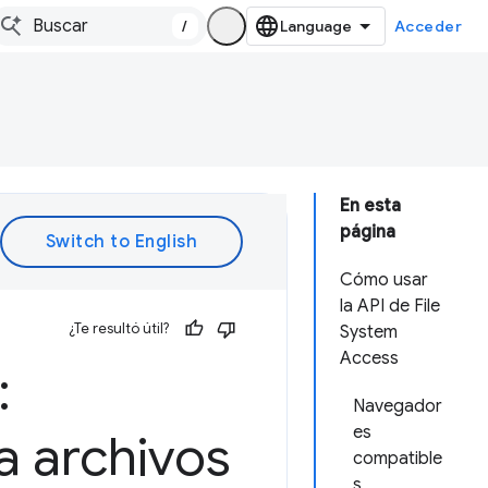
/
Acceder
En esta
página
Cómo usar
la API de File
¿Te resultó útil?
System
Access
:
Navegador
es
a archivos
compatible
s