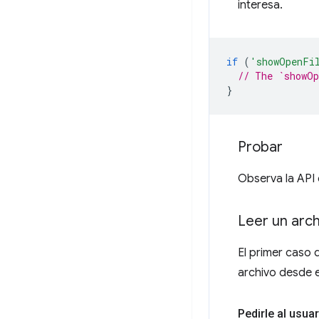
interesa.
if
(
'showOpenFi
// The `showOp
}
Probar
Observa la API 
Leer un arch
El primer caso d
archivo desde e
Pedirle al usuar