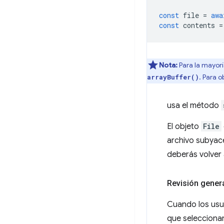
const
file
=
awa
const
contents
=
Nota:
Para la mayorí
. Para 
arrayBuffer()
usa el método
El objeto
File
archivo subyacen
deberás volver 
Revisión gener
Cuando los usua
que seleccionan