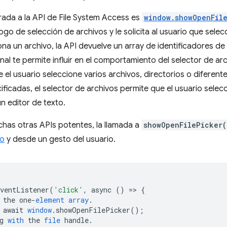
rada a la API de File System Access es
window.showOpenFil
ogo de selección de archivos y le solicita al usuario que sele
ona un archivo, la API devuelve un array de identificadores d
al te permite influir en el comportamiento del selector de arc
 el usuario seleccione varios archivos, directorios o diferente
ficadas, el selector de archivos permite que el usuario selecc
n editor de texto.
chas otras APIs potentes, la llamada a
showOpenFilePicker(
ro
y desde un gesto del usuario.
EventListener
(
'click'
,
async
()
=
>
{
the
one
-
element
array
.
await
window
.
showOpenFilePicker
();
g
with
the
file
handle
.