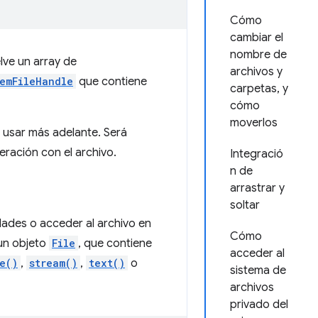
Cómo
cambiar el
nombre de
ve un array de
archivos y
temFileHandle
que contiene
carpetas, y
cómo
moverlos
a usar más adelante. Será
eración con el archivo.
Integració
n de
arrastrar y
soltar
dades o acceder al archivo en
Cómo
un objeto
File
, que contiene
acceder al
e()
,
stream()
,
text()
o
sistema de
archivos
privado del