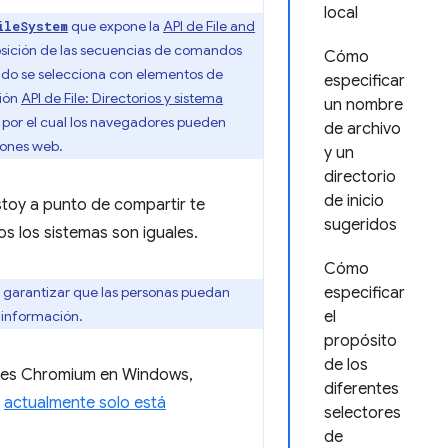
local
que expone la
API de File and
ileSystem
osición de las secuencias de comandos
Cómo
uando se selecciona con elementos de
especificar
ción
API de File: Directorios y sistema
un nombre
o por el cual los navegadores pueden
de archivo
iones web.
y un
directorio
de inicio
estoy a punto de compartir te
sugeridos
os los sistemas son iguales.
Cómo
 garantizar que las personas puedan
especificar
 información.
el
propósito
de los
ores Chromium en Windows,
diferentes
e
actualmente solo está
selectores
de