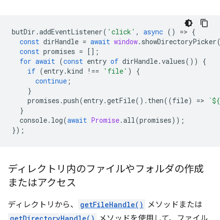
butDir
.
addEventListener
(
'click'
,
async
()
=
>
{
const
dirHandle
=
await
window
.
showDirectoryPicker
const
promises
=
[];
for
await
(
const
entry
of
dirHandle
.
values
())
{
if
(
entry
.
kind
!==
'file'
)
{
continue
;
}
promises
.
push
(
entry
.
getFile
().
then
((
file
)
=
>
`
${
}
console
.
log
(
await
Promise
.
all
(
promises
));
});
ディレクトリ内のファイルやフォルダの作成
またはアクセス
ディレクトリから、
getFileHandle()
メソッドまたは
getDirectoryHandle()
メソッドを使用して、ファイル