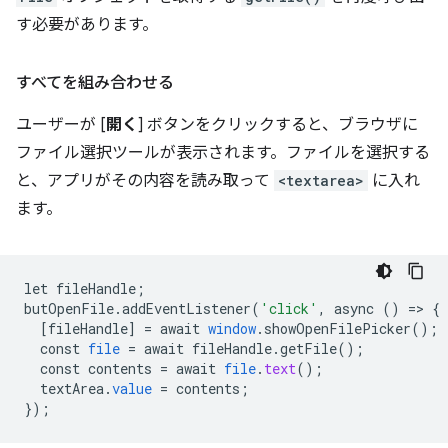
す必要があります。
すべてを組み合わせる
ユーザーが [
開く
] ボタンをクリックすると、ブラウザに
ファイル選択ツールが表示されます。ファイルを選択する
と、アプリがその内容を読み取って
<textarea>
に入れ
ます。
let
fileHandle
;
butOpenFile
.
addEventListener
(
'click'
,
async
()
=
>
{
[
fileHandle
]
=
await
window
.
showOpenFilePicker
();
const
file
=
await
fileHandle
.
getFile
();
const
contents
=
await
file
.
text
();
textArea
.
value
=
contents
;
}
);