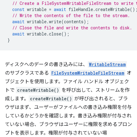
// Create a FileSystemWritableFileStream to write 
const
writable
=
await
fileHandle
.
createWritable
()
// Write the contents of the file to the stream.
await
writable
.
write
(
contents
);
// Close the file and write the contents to disk.
await
writable
.
close
();
}
ディスクへのデータの書き込みには、
WritableStream
のサブクラスである
FileSystemWritableFileStream
オ
ブジェクトを使用します。ファイル ハンドル オブジェク
トで
createWritable()
を呼び出して、ストリームを作
成します。
createWritable()
が呼び出されると、ブラ
ウザはまず、ユーザーがファイルへの書き込み権限を付与
しているかどうかを確認します。書き込み権限が付与され
ていない場合、ブラウザはユーザーに権限を求めるプロン
プトを表示します。権限が付与されていない場