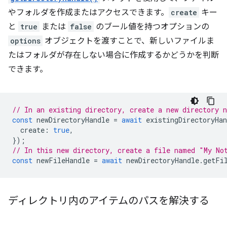
やフォルダを作成またはアクセスできます。
create
キー
と
true
または
false
のブール値を持つオプションの
options
オブジェクトを渡すことで、新しいファイルま
たはフォルダが存在しない場合に作成するかどうかを判断
できます。
// In an existing directory, create a new directory 
const
newDirectoryHandle
=
await
existingDirectoryHan
create
:
true
,
});
// In this new directory, create a file named "My No
const
newFileHandle
=
await
newDirectoryHandle
.
getFi
ディレクトリ内のアイテムのパスを解決する