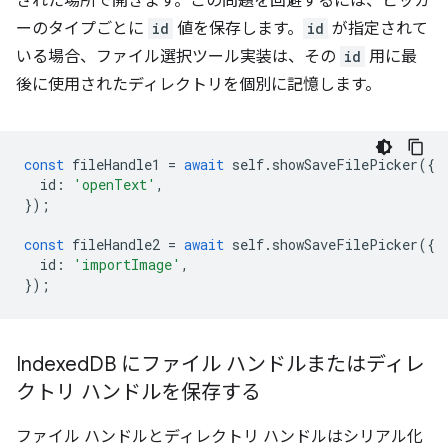
された場所で開きます。この問題を回避するには、ピッカ
ーのタイプごとに
id
値を保存します。
id
が指定されて
いる場合、ファイル選択ツール実装は、その
id
用に最
後に使用されたディレクトリを個別に記憶します。
const
fileHandle1
=
await
self
.
showSaveFilePicker
({
id
:
'openText'
,
});
const
fileHandle2
=
await
self
.
showSaveFilePicker
({
id
:
'importImage'
,
});
Indexed
DB にファイル ハンドルまたはディレ
クトリ ハンドルを保存する
ファイル ハンドルとディレクトリ ハンドルはシリアル化