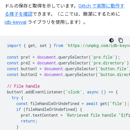
ドルの保存と取得を示しています。
Glitch で実際に動作す
る様子を確認
できます。（ここでは、簡潔にするために
idb-keyval
ライブラリを使用します）。
import
{
get
,
set
}
from
'https://unpkg.com/idb-keyv
const
pre1
=
document
.
querySelector
(
'pre.file'
);
const
pre2
=
document
.
querySelector
(
'pre.directory'
)
const
button1
=
document
.
querySelector
(
'button.file'
const
button2
=
document
.
querySelector
(
'button.direc
// File handle
button1
.
addEventListener
(
'click'
,
async
()
=
>
{
try
{
const
fileHandleOrUndefined
=
await
get
(
'file'
);
if
(
fileHandleOrUndefined
)
{
pre1
.
textContent
=
`Retrieved file handle "
${
f
return
;
}