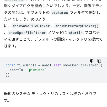
開くダイアログを開始したいでしょう。一方、画像エディ
タの場合は、デフォルトの
pictures
フォルダで開始し
たいでしょう。次のよう
に、
showSaveFilePicker
、
showDirectoryPicker()
、
showOpenFilePicker
メソッドに
startIn
プロパテ
ィを渡すことで、デフォルトの開始ディレクトリを提案で
きます。
const
fileHandle
=
await
self
.
showOpenFilePicker
({
startIn
:
'pictures'
});
既知のシステム ディレクトリのリストは次のとおりで
す。