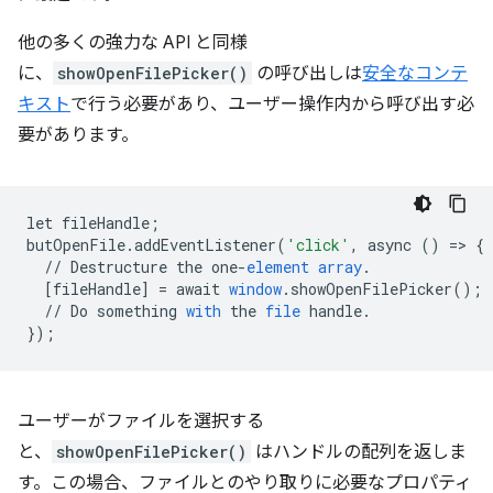
他の多くの強力な API と同様
に、
showOpenFilePicker()
の呼び出しは
安全なコンテ
キスト
で行う必要があり、ユーザー操作内から呼び出す必
要があります。
let
fileHandle
;
butOpenFile
.
addEventListener
(
'click'
,
async
()
=
>
{
//
Destructure
the
one
-
element
array
.
[
fileHandle
]
=
await
window
.
showOpenFilePicker
();
//
Do
something
with
the
file
handle
.
}
);
ユーザーがファイルを選択する
と、
showOpenFilePicker()
はハンドルの配列を返しま
す。この場合、ファイルとのやり取りに必要なプロパティ