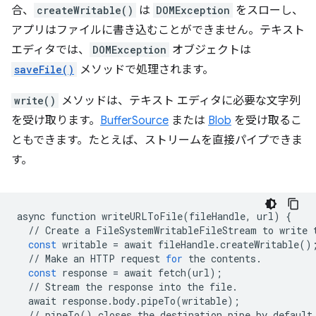
合、
createWritable()
は
DOMException
をスローし、
アプリはファイルに書き込むことができません。テキスト
エディタでは、
DOMException
オブジェクトは
saveFile()
メソッドで処理されます。
write()
メソッドは、テキスト エディタに必要な文字列
を受け取ります。
BufferSource
または
Blob
を受け取るこ
ともできます。たとえば、ストリームを直接パイプできま
す。
async
function
writeURLToFile
(
fileHandle
,
url
)
{
//
Create
a
FileSystemWritableFileStream
to
write
const
writable
=
await
fileHandle
.
createWritable
()
//
Make
an
HTTP
request
for
the
contents
.
const
response
=
await
fetch
(
url
);
//
Stream
the
response
into
the
file
.
await
response
.
body
.
pipeTo
(
writable
);
//
pipeTo
()
closes
the
destination
pipe
by
default