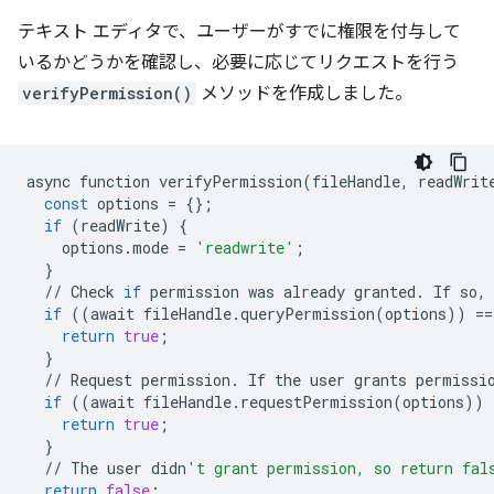
テキスト エディタで、ユーザーがすでに権限を付与して
いるかどうかを確認し、必要に応じてリクエストを行う
verifyPermission()
メソッドを作成しました。
async
function
verifyPermission
(
fileHandle
,
readWrit
const
options
=
{};
if
(
readWrite
)
{
options
.
mode
=
'readwrite'
;
}
//
Check
if
permission
was
already
granted
.
If
so
,
if
((
await
fileHandle
.
queryPermission
(
options
))
==
return
true
;
}
//
Request
permission
.
If
the
user
grants
permissi
if
((
await
fileHandle
.
requestPermission
(
options
))
return
true
;
}
//
The
user
didn
't grant permission, so return fal
return
false
;