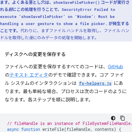
ます。よくある落とし穴は、
コードが実行さ
showSaveFilePicker()
れる
前
にこの処理を行うことで、
SecurityError Failed to
execute 'showSaveFilePicker' on 'Window': Must be
が発生する
handling a user gesture to show a file picker.
ことです。
代わりに、まずファイル ハンドルを取得し、ファイル ハン
ドルを取得した
後
にのみデータの処理を開始します。
ディスクへの変更を保存する
ファイルへの変更を保存するすべてのコードは、
GitHub
の
テキスト エディタ
のデモで確認できます。コア ファイ
ル システムのインタラクションは
fs-helpers.js
にあ
ります。最も単純な場合、プロセスは次のコードのように
なります。各ステップを順に説明します。
// fileHandle is an instance of FileSystemFileHandle
async
function
writeFile
(
fileHandle
,
contents
)
{