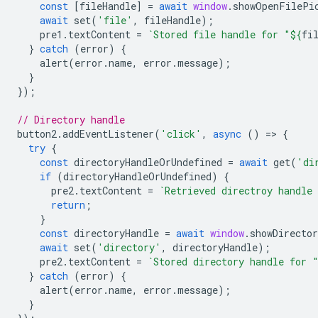
const
[
fileHandle
]
=
await
window
.
showOpenFilePi
await
set
(
'file'
,
fileHandle
);
pre1
.
textContent
=
`Stored file handle for "
${
fi
}
catch
(
error
)
{
alert
(
error
.
name
,
error
.
message
);
}
});
// Directory handle
button2
.
addEventListener
(
'click'
,
async
()
=
>
{
try
{
const
directoryHandleOrUndefined
=
await
get
(
'di
if
(
directoryHandleOrUndefined
)
{
pre2
.
textContent
=
`Retrieved directroy handle
return
;
}
const
directoryHandle
=
await
window
.
showDirecto
await
set
(
'directory'
,
directoryHandle
);
pre2
.
textContent
=
`Stored directory handle for 
}
catch
(
error
)
{
alert
(
error
.
name
,
error
.
message
);
}