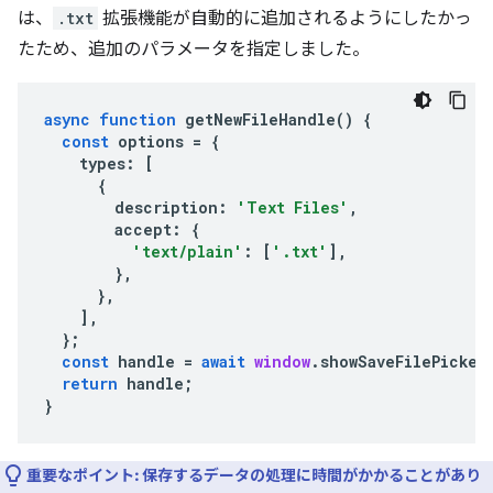
は、
.txt
拡張機能が自動的に追加されるようにしたかっ
たため、追加のパラメータを指定しました。
async
function
getNewFileHandle
()
{
const
options
=
{
types
:
[
{
description
:
'Text Files'
,
accept
:
{
'text/plain'
:
[
'.txt'
],
},
},
],
};
const
handle
=
await
window
.
showSaveFilePicker
return
handle
;
}
重要なポイント:
保存するデータの処理に時間がかかることがあり