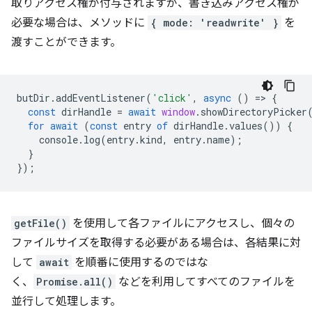
取りアクセス権が付与されますが、書き込みアクセス権が
必要な場合は、メソッドに
{ mode: 'readwrite' }
を
渡すことができます。
butDir
.
addEventListener
(
'click'
,
async
()
=
>
{
const
dirHandle
=
await
window
.
showDirectoryPicker
for
await
(
const
entry
of
dirHandle
.
values
())
{
console
.
log
(
entry
.
kind
,
entry
.
name
);
}
});
getFile()
を使用して各ファイルにアクセスし、個々の
ファイルサイズを取得する必要がある場合は、各結果に対
して
await
を順番に使用するのではな
く、
Promise.all()
などを利用してすべてのファイルを
並行して処理します。