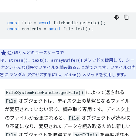
const
file
=
await
fileHandle
.
getFile
();
const
contents
=
await
file
.
text
();
注:
ほとんどのユースケースで
は、
、
、
メソッドを使用して、
シー
stream()
text()
arrayBuffer()
ケンシャル
な順序でファイルを読み取ることができます。ファイルの内
容に
ランダム アクセス
するには、
メソッドを使用します。
slice()
FileSystemFileHandle.getFile()
によって返される
File
オブジェクトは、ディスク上の基盤となるファイル
が変更されていない限り、読み取り専用です。ディスク上
のファイルが変更されると、
File
オブジェクトが読み取
り不能になり、変更されたデータを読み取るために新しい
File
オブジェクトを取得する
getFile()
を再度呼び出