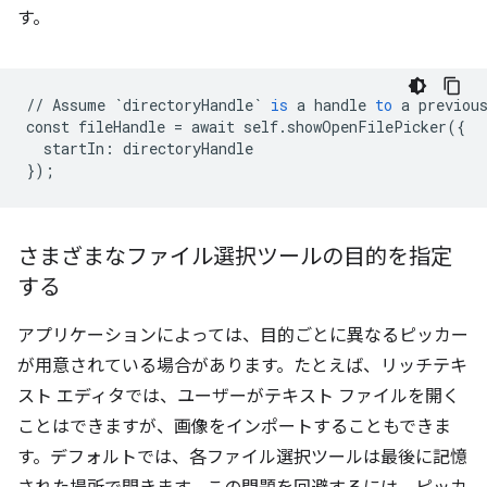
す。
//
Assume
`directoryHandle`
is
a
handle
to
a
previou
const
fileHandle
=
await
self
.
showOpenFilePicker
(
{
startIn
:
directoryHandle
}
);
さまざまなファイル選択ツールの目的を指定
する
アプリケーションによっては、目的ごとに異なるピッカー
が用意されている場合があります。たとえば、リッチテキ
スト エディタでは、ユーザーがテキスト ファイルを開く
ことはできますが、画像をインポートすることもできま
す。デフォルトでは、各ファイル選択ツールは最後に記憶