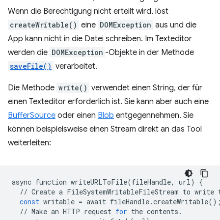
Wenn die Berechtigung nicht erteilt wird, löst
createWritable()
eine
DOMException
aus und die
App kann nicht in die Datei schreiben. Im Texteditor
werden die
DOMException
-Objekte in der Methode
saveFile()
verarbeitet.
Die Methode
write()
verwendet einen String, der für
einen Texteditor erforderlich ist. Sie kann aber auch eine
BufferSource
oder einen
Blob
entgegennehmen. Sie
können beispielsweise einen Stream direkt an das Tool
weiterleiten:
async
function
writeURLToFile
(
fileHandle
,
url
)
{
//
Create
a
FileSystemWritableFileStream
to
write
const
writable
=
await
fileHandle
.
createWritable
()
//
Make
an
HTTP
request
for
the
contents
.