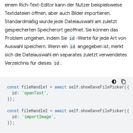
einem Rich-Text-Editor kann der Nutzer beispielsweise
Textdateien öffnen, aber auch Bilder importieren.
Standardmäßig wurde jede Dateiauswahl am zuletzt
gespeicherten Speicherort geöffnet. Sie können das
Problem umgehen, indem Sie
id
-Werte für jede Art von
Auswahl speichern. Wenn ein
id
angegeben ist, merkt
sich die Dateiauswahl ein separates zuletzt verwendetes
Verzeichnis für dieses
id
.
const
fileHandle1
=
await
self
.
showSaveFilePicker
({
id
:
'openText'
,
});
const
fileHandle2
=
await
self
.
showSaveFilePicker
({
id
:
'importImage'
,
});