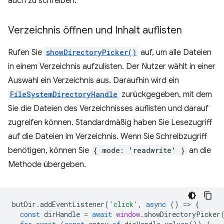
auch zu schreiben.
Verzeichnis öffnen und Inhalt auflisten
Rufen Sie
showDirectoryPicker()
auf, um alle Dateien
in einem Verzeichnis aufzulisten. Der Nutzer wählt in einer
Auswahl ein Verzeichnis aus. Daraufhin wird ein
FileSystemDirectoryHandle
zurückgegeben, mit dem
Sie die Dateien des Verzeichnisses auflisten und darauf
zugreifen können. Standardmäßig haben Sie Lesezugriff
auf die Dateien im Verzeichnis. Wenn Sie Schreibzugriff
benötigen, können Sie
{ mode: 'readwrite' }
an die
Methode übergeben.
butDir
.
addEventListener
(
'click'
,
async
()
=
>
{
const
dirHandle
=
await
window
.
showDirectoryPicker