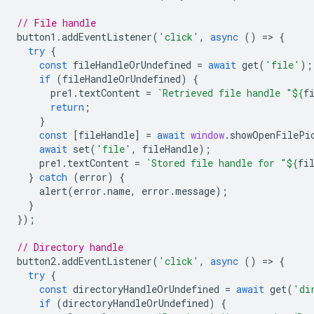
// File handle
button1
.
addEventListener
(
'click'
,
async
()
=
>
{
try
{
const
fileHandleOrUndefined
=
await
get
(
'file'
);
if
(
fileHandleOrUndefined
)
{
pre1
.
textContent
=
`Retrieved file handle "
${
f
return
;
}
const
[
fileHandle
]
=
await
window
.
showOpenFilePi
await
set
(
'file'
,
fileHandle
);
pre1
.
textContent
=
`Stored file handle for "
${
fi
}
catch
(
error
)
{
alert
(
error
.
name
,
error
.
message
);
}
});
// Directory handle
button2
.
addEventListener
(
'click'
,
async
()
=
>
{
try
{
const
directoryHandleOrUndefined
=
await
get
(
'di
if
(
directoryHandleOrUndefined
)
{