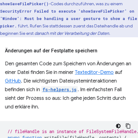
-Codes durchzuführen, was zu einem
showSaveFilePicker()
SecurityError Failed to execute 'showSaveFilePicker' on
'Window': Must be handling a user gesture to show a file
führt. Rufen Sie stattdessen zuerst das Dateihandle ab und
picker.
beginnen Sie erst
danach mit der Verarbeitung der Daten.
Änderungen auf der Festplatte speichern
Den gesamten Code zum Speichern von Änderungen an
einer Datei finden Sie in meiner
Texteditor-Demo
auf
GitHub
. Die wichtigsten Dateisysteminteraktionen
befinden sich in
fs-helpers.js
. Im einfachsten Fall
sieht der Prozess so aus: Ich gehe jeden Schritt durch
und erkläre ihn.
// fileHandle is an instance of FileSystemFileHandle
async
function
writeFile
(
fileHandle
,
contents
)
{