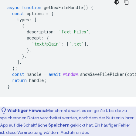
async
function
getNewFileHandle
()
{
const
options
=
{
types
:
[
{
description
:
'Text Files'
,
accept
:
{
'text/plain'
:
[
'.txt'
],
},
},
],
};
const
handle
=
await
window
.
showSaveFilePicker
(
opt
return
handle
;
}
Wichtiger Hinweis
:Manchmal dauert es einige Zeit, bis die zu
speichernden Daten verarbeitet werden, nachdem der Nutzer in Ihrer
App auf die Schaltfläche
Speichern
geklickt hat. Ein häufiger Fehler
ist, diese Verarbeitung
vor
dem Ausführen des