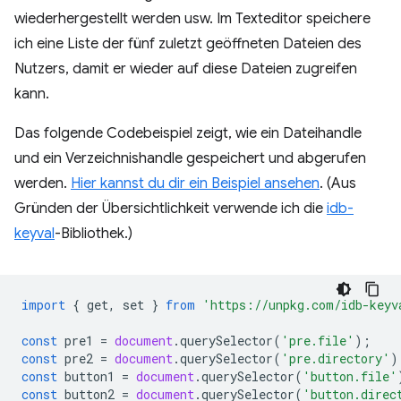
wiederhergestellt werden usw. Im Texteditor speichere
ich eine Liste der fünf zuletzt geöffneten Dateien des
Nutzers, damit er wieder auf diese Dateien zugreifen
kann.
Das folgende Codebeispiel zeigt, wie ein Dateihandle
und ein Verzeichnishandle gespeichert und abgerufen
werden.
Hier kannst du dir ein Beispiel ansehen
. (Aus
Gründen der Übersichtlichkeit verwende ich die
idb-
keyval
-Bibliothek.)
import
{
get
,
set
}
from
'https://unpkg.com/idb-keyv
const
pre1
=
document
.
querySelector
(
'pre.file'
);
const
pre2
=
document
.
querySelector
(
'pre.directory'
)
const
button1
=
document
.
querySelector
(
'button.file'
const
button2
=
document
.
querySelector
(
'button.direc