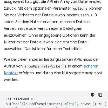
ausgewählt hat, gibt die API ein Array von Dateihandles
zurück. Mit dem optionalen Parameter
options
können
Sie das Verhalten der Dateiauswahl beeinflussen, z. B.
indem Sie dem Nutzer erlauben, mehrere Dateien,
Verzeichnisse oder verschiedene Dateitypen
auszuwählen. Ohne angegebene Optionen kann der
Nutzer mit der Dateiauswahl eine einzelne Datei
auswählen. Das ist ideal für einen Texteditor.
Wie bei vielen anderen leistungsstarken APIs muss der
Aufruf von
showOpenFilePicker()
in einem
sicheren
Kontext
erfolgen und durch eine Nutzergeste ausgelöst
werden.
let
fileHandle
;
butOpenFile
.
addEventListener
(
'click'
,
async
()
=
>
{