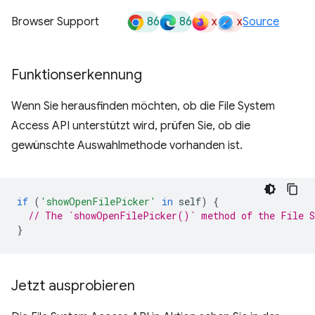
86
86
x
x
Browser Support
Source
Funktionserkennung
Wenn Sie herausfinden möchten, ob die File System
Access API unterstützt wird, prüfen Sie, ob die
gewünschte Auswahlmethode vorhanden ist.
if
(
'showOpenFilePicker'
in
self
)
{
// The `showOpenFilePicker()` method of the File S
}
Jetzt ausprobieren