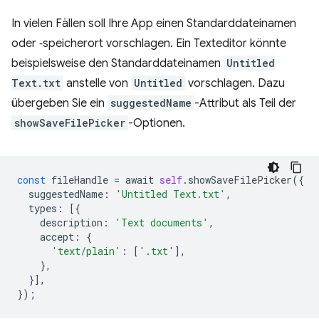
In vielen Fällen soll Ihre App einen Standarddateinamen
oder ‑speicherort vorschlagen. Ein Texteditor könnte
beispielsweise den Standarddateinamen
Untitled
Text.txt
anstelle von
Untitled
vorschlagen. Dazu
übergeben Sie ein
suggestedName
-Attribut als Teil der
showSaveFilePicker
-Optionen.
const
fileHandle
=
await
self
.
showSaveFilePicker
({
suggestedName
:
'Untitled Text.txt'
,
types
:
[{
description
:
'Text documents'
,
accept
:
{
'text/plain'
:
[
'.txt'
],
},
}],
});