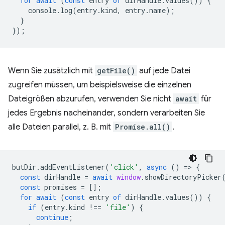
for
await
(
const
entry
of
dirHandle
.
values
())
{
console
.
log
(
entry
.
kind
,
entry
.
name
);
}
});
Wenn Sie zusätzlich mit
getFile()
auf jede Datei
zugreifen müssen, um beispielsweise die einzelnen
Dateigrößen abzurufen, verwenden Sie nicht
await
für
jedes Ergebnis nacheinander, sondern verarbeiten Sie
alle Dateien parallel, z. B. mit
Promise.all()
.
butDir
.
addEventListener
(
'click'
,
async
()
=
>
{
const
dirHandle
=
await
window
.
showDirectoryPicker
const
promises
=
[];
for
await
(
const
entry
of
dirHandle
.
values
())
{
if
(
entry
.
kind
!==
'file'
)
{
continue
;