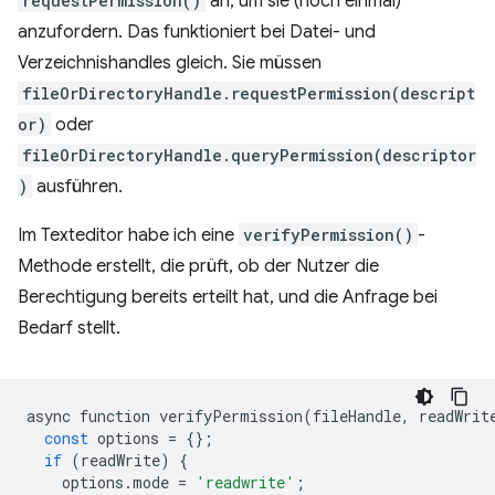
requestPermission()
an, um sie (noch einmal)
anzufordern. Das funktioniert bei Datei- und
Verzeichnishandles gleich. Sie müssen
fileOrDirectoryHandle.requestPermission(descript
or)
oder
fileOrDirectoryHandle.queryPermission(descriptor
)
ausführen.
Im Texteditor habe ich eine
verifyPermission()
-
Methode erstellt, die prüft, ob der Nutzer die
Berechtigung bereits erteilt hat, und die Anfrage bei
Bedarf stellt.
async
function
verifyPermission
(
fileHandle
,
readWrit
const
options
=
{};
if
(
readWrite
)
{
options
.
mode
=
'readwrite'
;