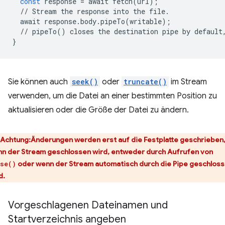
const
response
=
await
fetch
(
url
);
//
Stream
the
response
into
the
file
.
await
response
.
body
.
pipeTo
(
writable
);
//
pipeTo
()
closes
the
destination
pipe
by
default
}
Sie können auch
seek()
oder
truncate()
im Stream
verwenden, um die Datei an einer bestimmten Position zu
aktualisieren oder die Größe der Datei zu ändern.
Achtung
:Änderungen werden erst auf die Festplatte geschrieben
n der Stream geschlossen wird, entweder durch Aufrufen von
oder wenn der Stream automatisch durch die Pipe geschlos
se()
d.
Vorgeschlagenen Dateinamen und
Startverzeichnis angeben