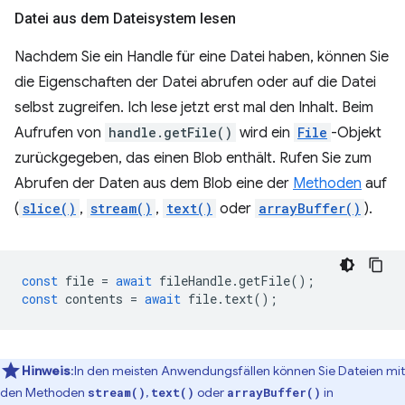
Datei aus dem Dateisystem lesen
Nachdem Sie ein Handle für eine Datei haben, können Sie
die Eigenschaften der Datei abrufen oder auf die Datei
selbst zugreifen. Ich lese jetzt erst mal den Inhalt. Beim
Aufrufen von
handle.getFile()
wird ein
File
-Objekt
zurückgegeben, das einen Blob enthält. Rufen Sie zum
Abrufen der Daten aus dem Blob eine der
Methoden
auf
(
slice()
,
stream()
,
text()
oder
arrayBuffer()
).
const
file
=
await
fileHandle
.
getFile
();
const
contents
=
await
file
.
text
();
Hinweis
:In den meisten Anwendungsfällen können Sie Dateien mit
den Methoden
,
oder
in
stream()
text()
arrayBuffer()