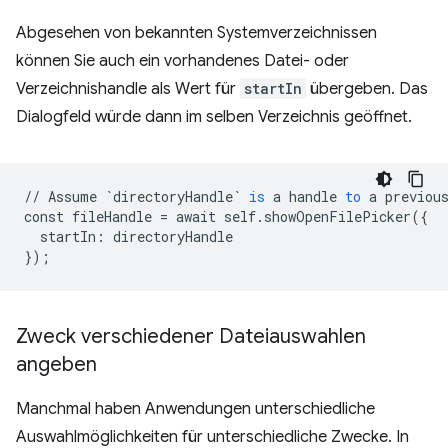
Abgesehen von bekannten Systemverzeichnissen
können Sie auch ein vorhandenes Datei- oder
Verzeichnishandle als Wert für
startIn
übergeben. Das
Dialogfeld würde dann im selben Verzeichnis geöffnet.
//
Assume
`directoryHandle`
is
a
handle
to
a
previou
const
fileHandle
=
await
self
.
showOpenFilePicker
(
{
startIn
:
directoryHandle
}
);
Zweck verschiedener Dateiauswahlen
angeben
Manchmal haben Anwendungen unterschiedliche
Auswahlmöglichkeiten für unterschiedliche Zwecke. In