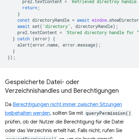
pre2
.
textContent
=
`Retrieved directroy handle
return
;
}
const
directoryHandle
=
await
window
.
showDirecto
await
set
(
'directory'
,
directoryHandle
);
pre2
.
textContent
=
`Stored directory handle for 
}
catch
(
error
)
{
alert
(
error
.
name
,
error
.
message
);
}
});
Gespeicherte Datei- oder
Verzeichnishandles und Berechtigungen
Da
Berechtigungen nicht immer zwischen Sitzungen
beibehalten werden
, sollten Sie mit
queryPermission()
prüfen, ob der Nutzer die Berechtigung für die Datei
oder das Verzeichnis erteilt hat. Falls nicht, rufen Sie