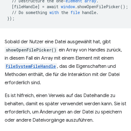
//
Destructure
the
one
-
element
array
.
[
fileHandle
]
=
await
window
.
showOpenFilePicker
();
//
Do
something
with
the
file
handle
.
}
);
Sobald der Nutzer eine Datei ausgewählt hat, gibt
showOpenFilePicker()
ein Array von Handles zurück,
in diesem Fall ein Array mit einem Element mit einem
FileSystemFileHandle
, das die Eigenschaften und
Methoden enthält, die für die Interaktion mit der Datei
erforderlich sind.
Es ist hilfreich, einen Verweis auf das Dateihandle zu
behalten, damit es später verwendet werden kann. Sie ist
erforderlich, um Änderungen an der Datei zu speichern
oder andere Dateivorgänge auszuführen.