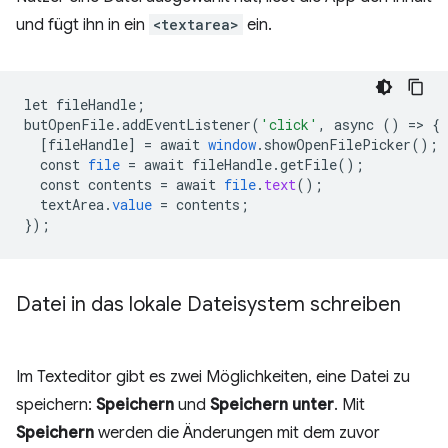
und fügt ihn in ein
<textarea>
ein.
let
fileHandle
;
butOpenFile
.
addEventListener
(
'click'
,
async
()
=
>
{
[
fileHandle
]
=
await
window
.
showOpenFilePicker
();
const
file
=
await
fileHandle
.
getFile
();
const
contents
=
await
file
.
text
();
textArea
.
value
=
contents
;
}
);
Datei in das lokale Dateisystem schreiben
Im Texteditor gibt es zwei Möglichkeiten, eine Datei zu
speichern:
Speichern
und
Speichern unter
. Mit
Speichern
werden die Änderungen mit dem zuvor