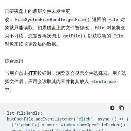
只要磁盘上的底层文件未发生更
改，
FileSystemFileHandle.getFile()
返回的
File
对
象就只能读取。如果磁盘上的文件被修改，
File
对象将变
为不可读，您需要再次调用
getFile()
以获取新的
File
对象来读取更改后的数据。
综合应用
当用户点击
打开
按钮时，浏览器会显示文件选择器。用户选
择文件后，应用会读取其内容并将其放入
<textarea>
中。
let
fileHandle
;
butOpenFile
.
addEventListener
(
'click'
,
async
()
=
>
{
[
fileHandle
]
=
await
window
.
showOpenFilePicker
();
const
file
=
await
fileHandle
.
getFile
();