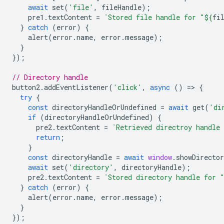
await
set
(
'file'
,
fileHandle
);
pre1
.
textContent
=
`Stored file handle for "
${
fi
}
catch
(
error
)
{
alert
(
error
.
name
,
error
.
message
);
}
});
// Directory handle
button2
.
addEventListener
(
'click'
,
async
()
=
>
{
try
{
const
directoryHandleOrUndefined
=
await
get
(
'di
if
(
directoryHandleOrUndefined
)
{
pre2
.
textContent
=
`Retrieved directroy handle
return
;
}
const
directoryHandle
=
await
window
.
showDirecto
await
set
(
'directory'
,
directoryHandle
);
pre2
.
textContent
=
`Stored directory handle for 
}
catch
(
error
)
{
alert
(
error
.
name
,
error
.
message
);
}
});