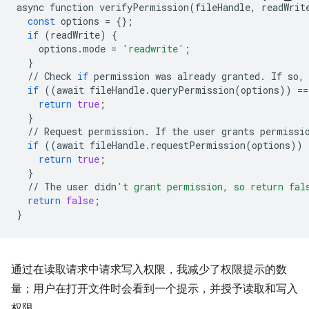
async
function
verifyPermission
(
fileHandle
,
readWrit
const
options
=
{};
if
(
readWrite
)
{
options
.
mode
=
'readwrite'
;
}
//
Check
if
permission
was
already
granted
.
If
so
,
if
((
await
fileHandle
.
queryPermission
(
options
))
==
return
true
;
}
//
Request
permission
.
If
the
user
grants
permissi
if
((
await
fileHandle
.
requestPermission
(
options
))
return
true
;
}
//
The
user
didn
't grant permission, so return fal
return
false
;
}
通过在读取请求中请求写入权限，我减少了权限提示的数
量；用户在打开文件时会看到一个提示，并授予读取和写入
权限。