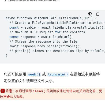
async
function
writeURLToFile
(
fileHandle
,
url
)
{
//
Create
a
FileSystemWritableFileStream
to
write
const
writable
=
await
fileHandle
.
createWritable
()
//
Make
an
HTTP
request
for
the
contents
.
const
response
=
await
fetch
(
url
);
//
Stream
the
response
into
the
file
.
await
response
.
body
.
pipeTo
(
writable
);
//
pipeTo
()
closes
the
destination
pipe
by
default
}
您还可以使用
seek()
或
truncate()
在视频流中更新特
定位置的文件或调整文件大小。
注意
：在通过调用
关闭流或通过管道自动关闭流之前，更
close()
改
不会
写入磁盘。