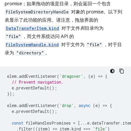
promise；如果拖动的项是目录，则会返回一个包含
FileSystemDirectoryHandle
对象的 promise。以下列
表显示了此功能的应用。请注意，拖放界面的
DataTransferItem.kind
对于文件
和
目录均为
"file"
，而文件系统访问 API 的
FileSystemHandle.kind
对于文件为
"file"
，对于目
录为
"directory"
。
elem
.
addEventListener
(
'dragover'
,
(
e
)
=
>
{
// Prevent navigation.
e
.
preventDefault
();
});
elem
.
addEventListener
(
'drop'
,
async
(
e
)
=
>
{
e
.
preventDefault
();
const
fileHandlesPromises
=
[...
e
.
dataTransfer
.
ite
.
filter
((
item
)
=
>
item
.
kind
===
'file'
)