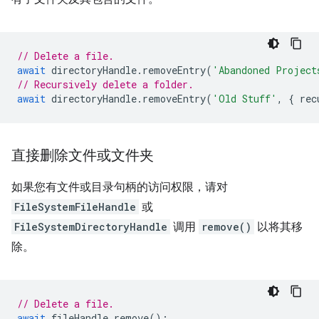
// Delete a file.
await
directoryHandle
.
removeEntry
(
'Abandoned Project
// Recursively delete a folder.
await
directoryHandle
.
removeEntry
(
'Old Stuff'
,
{
rec
直接删除文件或文件夹
如果您有文件或目录句柄的访问权限，请对
FileSystemFileHandle
或
FileSystemDirectoryHandle
调用
remove()
以将其移
除。
// Delete a file.
await
fileHandle
.
remove
();