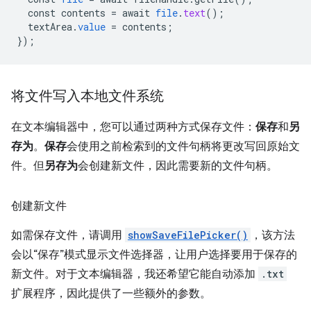
const
contents
=
await
file
.
text
();
textArea
.
value
=
contents
;
}
);
将文件写入本地文件系统
在文本编辑器中，您可以通过两种方式保存文件：
保存
和
另
存为
。
保存
会使用之前检索到的文件句柄将更改写回原始文
件。但
另存为
会创建新文件，因此需要新的文件句柄。
创建新文件
如需保存文件，请调用
showSaveFilePicker()
，该方法
会以“保存”模式显示文件选择器，让用户选择要用于保存的
新文件。对于文本编辑器，我还希望它能自动添加
.txt
扩展程序，因此提供了一些额外的参数。