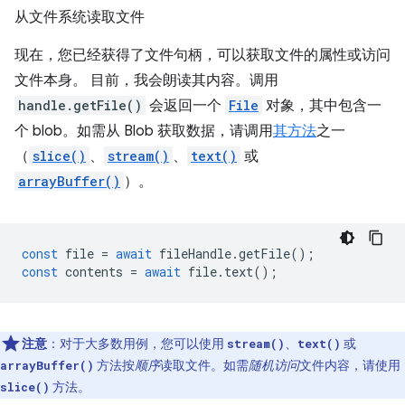
从文件系统读取文件
现在，您已经获得了文件句柄，可以获取文件的属性或访问
文件本身。 目前，我会朗读其内容。调用
handle.getFile()
会返回一个
File
对象，其中包含一
个 blob。如需从 Blob 获取数据，请调用
其方法
之一
（
slice()
、
stream()
、
text()
或
arrayBuffer()
）。
const
file
=
await
fileHandle
.
getFile
();
const
contents
=
await
file
.
text
();
注意
：对于大多数用例，您可以使用
、
或
stream()
text()
方法按
顺序
读取文件。如需
随机访问
文件内容，请使用
arrayBuffer()
方法。
slice()