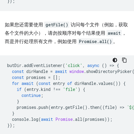
});
如果您还需要使用
getFile()
访问每个文件（例如，获取
各个文件的大小），请勿按顺序对每个结果使用
await
，
而是并行处理所有文件，例如使用
Promise.all()
。
butDir
.
addEventListener
(
'click'
,
async
()
=
>
{
const
dirHandle
=
await
window
.
showDirectoryPicker
const
promises
=
[];
for
await
(
const
entry
of
dirHandle
.
values
())
{
if
(
entry
.
kind
!==
'file'
)
{
continue
;
}
promises
.
push
(
entry
.
getFile
().
then
((
file
)
=
>
`
${
}
console
.
log
(
await
Promise
.
all
(
promises
));
});