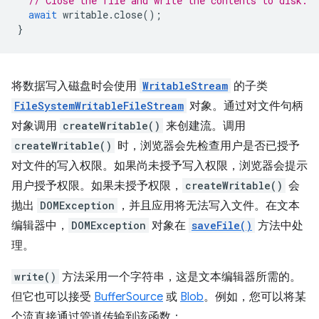
// Close the file and write the contents to disk.
await
writable
.
close
();
}
将数据写入磁盘时会使用
WritableStream
的子类
FileSystemWritableFileStream
对象。通过对文件句柄
对象调用
createWritable()
来创建流。调用
createWritable()
时，浏览器会先检查用户是否已授予
对文件的写入权限。如果尚未授予写入权限，浏览器会提示
用户授予权限。如果未授予权限，
createWritable()
会
抛出
DOMException
，并且应用将无法写入文件。在文本
编辑器中，
DOMException
对象在
saveFile()
方法中处
理。
write()
方法采用一个字符串，这是文本编辑器所需的。
但它也可以接受
BufferSource
或
Blob
。例如，您可以将某
个流直接通过管道传输到该函数：