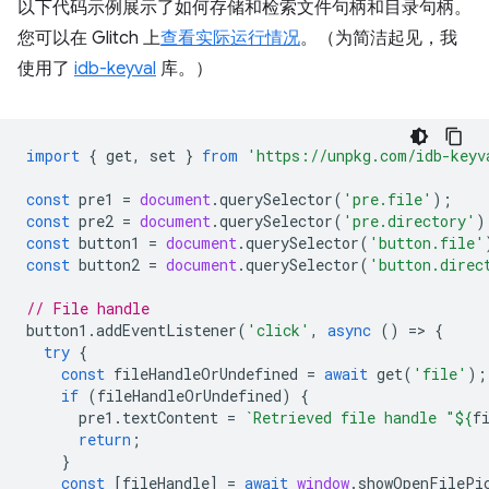
以下代码示例展示了如何存储和检索文件句柄和目录句柄。
您可以在 Glitch 上
查看实际运行情况
。（为简洁起见，我
使用了
idb-keyval
库。）
import
{
get
,
set
}
from
'https://unpkg.com/idb-keyv
const
pre1
=
document
.
querySelector
(
'pre.file'
);
const
pre2
=
document
.
querySelector
(
'pre.directory'
)
const
button1
=
document
.
querySelector
(
'button.file'
const
button2
=
document
.
querySelector
(
'button.direc
// File handle
button1
.
addEventListener
(
'click'
,
async
()
=
>
{
try
{
const
fileHandleOrUndefined
=
await
get
(
'file'
);
if
(
fileHandleOrUndefined
)
{
pre1
.
textContent
=
`Retrieved file handle "
${
f
return
;
}
const
[
fileHandle
]
=
await
window
.
showOpenFilePi