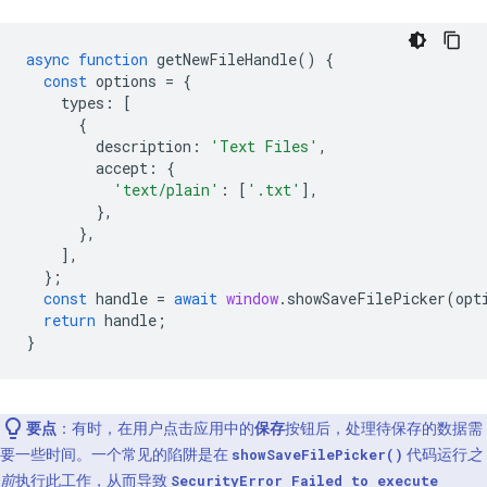
async
function
getNewFileHandle
()
{
const
options
=
{
types
:
[
{
description
:
'Text Files'
,
accept
:
{
'text/plain'
:
[
'.txt'
],
},
},
],
};
const
handle
=
await
window
.
showSaveFilePicker
(
opt
return
handle
;
}
要点
：有时，在用户点击应用中的
保存
按钮后，处理待保存的数据需
要一些时间。一个常见的陷阱是在
代码运行
之
showSaveFilePicker()
前
执行此工作，从而导致
SecurityError Failed to execute