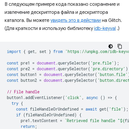
В следующем примере кода показано сохранение и
извлечение дескриптора файла и дескриптора
каталога. Вы можете
увидеть это в действии
на Glitch.
(Для краткости я использую библиотеку
idb-keyval
.)
import
{
get
,
set
}
from
'https://unpkg.com/idb-keyv
const
pre1
=
document
.
querySelector
(
'pre.file'
);
const
pre2
=
document
.
querySelector
(
'pre.directory'
)
const
button1
=
document
.
querySelector
(
'button.file'
const
button2
=
document
.
querySelector
(
'button.direc
// File handle
button1
.
addEventListener
(
'click'
,
async
()
=
>
{
try
{
const
fileHandleOrUndefined
=
await
get
(
'file'
);
if
(
fileHandleOrUndefined
)
{
pre1
.
textContent
=
`Retrieved file handle "
${
f
return
;