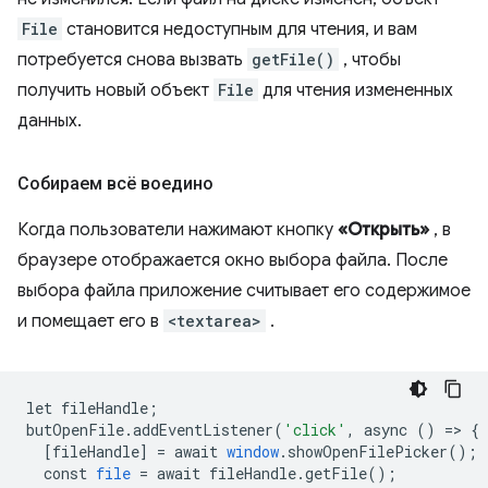
File
становится недоступным для чтения, и вам
потребуется снова вызвать
getFile()
, чтобы
получить новый объект
File
для чтения измененных
данных.
Собираем всё воедино
Когда пользователи нажимают кнопку
«Открыть»
, в
браузере отображается окно выбора файла. После
выбора файла приложение считывает его содержимое
и помещает его в
<textarea>
.
let
fileHandle
;
butOpenFile
.
addEventListener
(
'click'
,
async
()
=
>
{
[
fileHandle
]
=
await
window
.
showOpenFilePicker
();
const
file
=
await
fileHandle
.
getFile
();