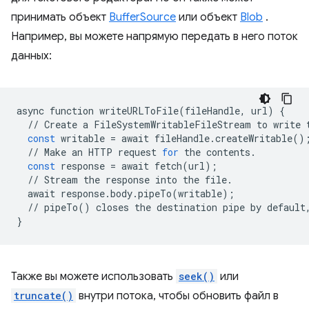
принимать объект
BufferSource
или объект
Blob
.
Например, вы можете напрямую передать в него поток
данных:
async
function
writeURLToFile
(
fileHandle
,
url
)
{
//
Create
a
FileSystemWritableFileStream
to
write
const
writable
=
await
fileHandle
.
createWritable
()
//
Make
an
HTTP
request
for
the
contents
.
const
response
=
await
fetch
(
url
);
//
Stream
the
response
into
the
file
.
await
response
.
body
.
pipeTo
(
writable
);
//
pipeTo
()
closes
the
destination
pipe
by
default
}
Также вы можете использовать
seek()
или
truncate()
внутри потока, чтобы обновить файл в