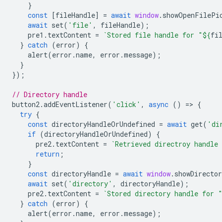
}
const
[
fileHandle
]
=
await
window
.
showOpenFilePi
await
set
(
'file'
,
fileHandle
);
pre1
.
textContent
=
`Stored file handle for "
${
fi
}
catch
(
error
)
{
alert
(
error
.
name
,
error
.
message
);
}
});
// Directory handle
button2
.
addEventListener
(
'click'
,
async
()
=
>
{
try
{
const
directoryHandleOrUndefined
=
await
get
(
'di
if
(
directoryHandleOrUndefined
)
{
pre2
.
textContent
=
`Retrieved directroy handle
return
;
}
const
directoryHandle
=
await
window
.
showDirecto
await
set
(
'directory'
,
directoryHandle
);
pre2
.
textContent
=
`Stored directory handle for 
}
catch
(
error
)
{
alert
(
error
.
name
,
error
.
message
);