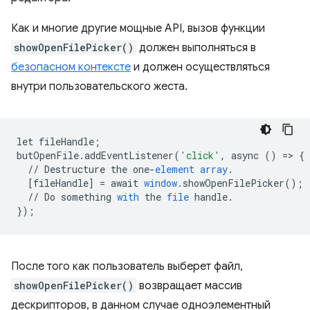
Как и многие другие мощные API, вызов функции
showOpenFilePicker()
должен выполняться в
безопасном контексте
и должен осуществляться
внутри пользовательского жеста.
let
fileHandle
;
butOpenFile
.
addEventListener
(
'click'
,
async
()
=
>
{
//
Destructure
the
one
-
element
array
.
[
fileHandle
]
=
await
window
.
showOpenFilePicker
();
//
Do
something
with
the
file
handle
.
}
);
После того как пользователь выберет файл,
showOpenFilePicker()
возвращает массив
дескрипторов, в данном случае одноэлементный