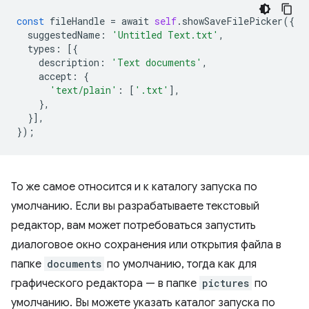
const
fileHandle
=
await
self
.
showSaveFilePicker
({
suggestedName
:
'Untitled Text.txt'
,
types
:
[{
description
:
'Text documents'
,
accept
:
{
'text/plain'
:
[
'.txt'
],
},
}],
});
То же самое относится и к каталогу запуска по
умолчанию. Если вы разрабатываете текстовый
редактор, вам может потребоваться запустить
диалоговое окно сохранения или открытия файла в
папке
documents
по умолчанию, тогда как для
графического редактора — в папке
pictures
по
умолчанию. Вы можете указать каталог запуска по