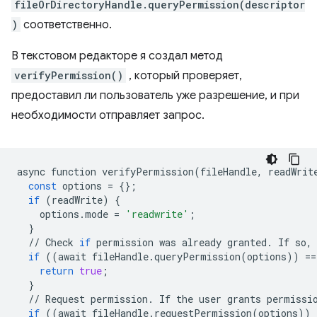
fileOrDirectoryHandle.queryPermission(descriptor
)
соответственно.
В текстовом редакторе я создал метод
verifyPermission()
, который проверяет,
предоставил ли пользователь уже разрешение, и при
необходимости отправляет запрос.
async
function
verifyPermission
(
fileHandle
,
readWrit
const
options
=
{};
if
(
readWrite
)
{
options
.
mode
=
'readwrite'
;
}
//
Check
if
permission
was
already
granted
.
If
so
,
if
((
await
fileHandle
.
queryPermission
(
options
))
==
return
true
;
}
//
Request
permission
.
If
the
user
grants
permissi
if
((
await
fileHandle
.
requestPermission
(
options
))