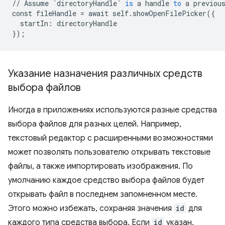
//
Assume
`directoryHandle`
is
a
handle
to
a
previou
const
fileHandle
=
await
self
.
showOpenFilePicker
(
{
startIn
:
directoryHandle
}
);
Указание назначения различных средств
выбора файлов
Иногда в приложениях используются разные средства
выбора файлов для разных целей. Например,
текстовый редактор с расширенными возможностями
может позволять пользователю открывать текстовые
файлы, а также импортировать изображения. По
умолчанию каждое средство выбора файлов будет
открывать файл в последнем запомненном месте.
Этого можно избежать, сохраняя значения
id
для
каждого типа средства выбора. Если
id
указан,