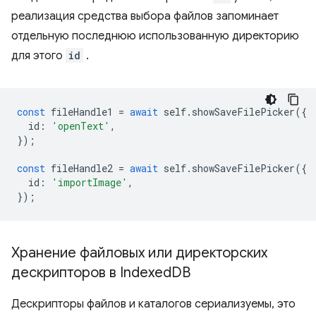
реализация средства выбора файлов запоминает
отдельную последнюю использованную директорию
для этого
id
.
const
fileHandle1
=
await
self
.
showSaveFilePicker
({
id
:
'openText'
,
});
const
fileHandle2
=
await
self
.
showSaveFilePicker
({
id
:
'importImage'
,
});
Хранение файловых или директорских
дескрипторов в Indexed
DB
Дескрипторы файлов и каталогов сериализуемы, это