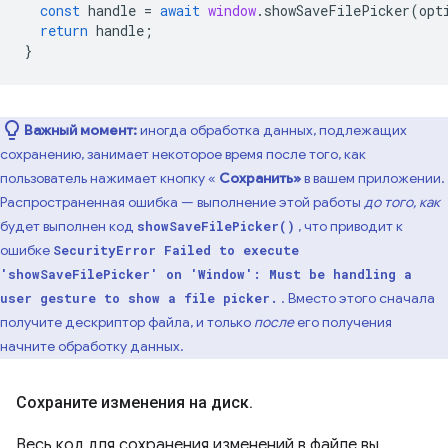
const
handle
=
await
window
.
showSaveFilePicker
(
opt
return
handle
;
}
Важный момент:
иногда обработка данных, подлежащих
сохранению, занимает некоторое время после того, как
пользователь нажимает кнопку «
Сохранить»
в вашем приложении.
Распространенная ошибка — выполнение этой работы
до того, как
будет выполнен код
, что приводит к
showSaveFilePicker()
ошибке
SecurityError Failed to execute
'showSaveFilePicker' on 'Window': Must be handling a
. Вместо этого сначала
user gesture to show a file picker.
получите дескриптор файла, и только
после
его получения
начните обработку данных.
Сохраните изменения на диск
.
Весь код для сохранения изменений в файле вы