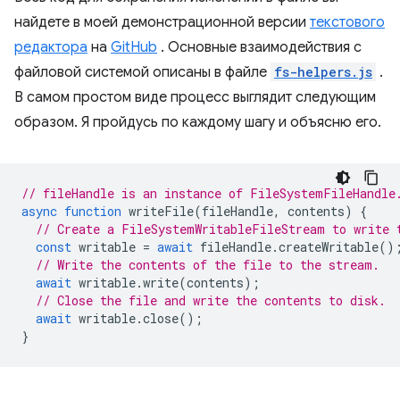
найдете в моей демонстрационной версии
текстового
редактора
на
GitHub
. Основные взаимодействия с
файловой системой описаны в файле
fs-helpers.js
.
В самом простом виде процесс выглядит следующим
образом. Я пройдусь по каждому шагу и объясню его.
// fileHandle is an instance of FileSystemFileHandle
async
function
writeFile
(
fileHandle
,
contents
)
{
// Create a FileSystemWritableFileStream to write 
const
writable
=
await
fileHandle
.
createWritable
()
// Write the contents of the file to the stream.
await
writable
.
write
(
contents
);
// Close the file and write the contents to disk.
await
writable
.
close
();
}