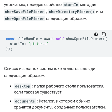
умолчанию, передав свойство
startIn
методам
showSaveFilePicker
,
showDirectoryPicker()
или
showOpenFilePicker
следующим образом.
const
fileHandle
=
await
self
.
showOpenFilePicker
({
startIn
:
'pictures'
});
Список известных системных каталогов выглядит
следующим образом:
desktop
: папка рабочего стола пользователя,
если таковая существует.
documents
: Каталог, в котором обычно
хранятся документы, созданные пользователем.