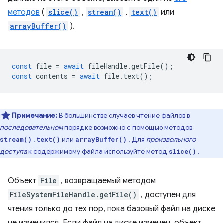
методов
(
slice()
,
stream()
,
text()
или
arrayBuffer()
).
const
file
=
await
fileHandle
.
getFile
();
const
contents
=
await
file
.
text
();
Примечание:
В большинстве случаев чтение файлов в
последовательном
порядке возможно с помощью методов
,
или
. Для
произвольного
stream()
text()
arrayBuffer()
доступа
к содержимому файла используйте метод
.
slice()
Объект
File
, возвращаемый методом
FileSystemFileHandle.getFile()
, доступен для
чтения только до тех пор, пока базовый файл на диске
не изменился. Если файл на диске изменен, объект