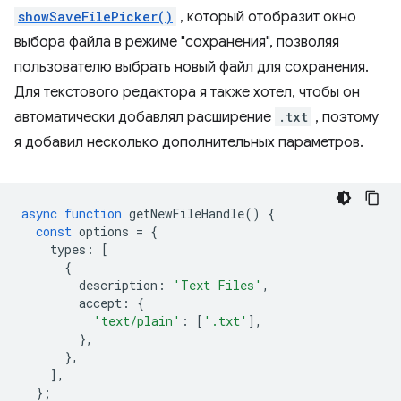
showSaveFilePicker()
, который отобразит окно
выбора файла в режиме "сохранения", позволяя
пользователю выбрать новый файл для сохранения.
Для текстового редактора я также хотел, чтобы он
автоматически добавлял расширение
.txt
, поэтому
я добавил несколько дополнительных параметров.
async
function
getNewFileHandle
()
{
const
options
=
{
types
:
[
{
description
:
'Text Files'
,
accept
:
{
'text/plain'
:
[
'.txt'
],
},
},
],
};