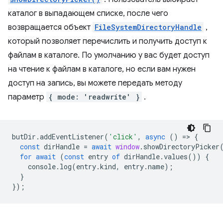
каталог в выпадающем списке, после чего
возвращается объект
FileSystemDirectoryHandle
,
который позволяет перечислить и получить доступ к
файлам в каталоге. По умолчанию у вас будет доступ
на чтение к файлам в каталоге, но если вам нужен
доступ на запись, вы можете передать методу
параметр
{ mode: 'readwrite' }
.
butDir
.
addEventListener
(
'click'
,
async
()
=
>
{
const
dirHandle
=
await
window
.
showDirectoryPicker
for
await
(
const
entry
of
dirHandle
.
values
())
{
console
.
log
(
entry
.
kind
,
entry
.
name
);
}
});