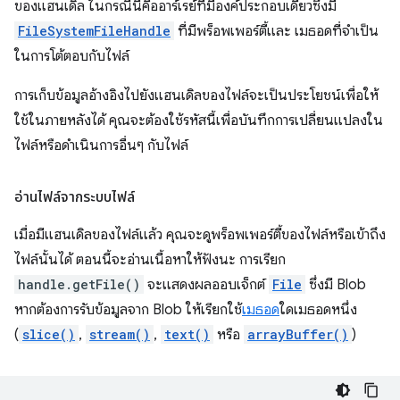
ของแฮนเดิล ในกรณีนี้คืออาร์เรย์ที่มีองค์ประกอบเดียวซึ่งมี
FileSystemFileHandle
ที่มีพร็อพเพอร์ตี้และ เมธอดที่จำเป็น
ในการโต้ตอบกับไฟล์
การเก็บข้อมูลอ้างอิงไปยังแฮนเดิลของไฟล์จะเป็นประโยชน์เพื่อให้
ใช้ในภายหลังได้ คุณจะต้องใช้รหัสนี้เพื่อบันทึกการเปลี่ยนแปลงใน
ไฟล์หรือดำเนินการอื่นๆ กับไฟล์
อ่านไฟล์จากระบบไฟล์
เมื่อมีแฮนเดิลของไฟล์แล้ว คุณจะดูพร็อพเพอร์ตี้ของไฟล์หรือเข้าถึง
ไฟล์นั้นได้ ตอนนี้จะอ่านเนื้อหาให้ฟังนะ การเรียก
handle.getFile()
จะแสดงผลออบเจ็กต์
File
ซึ่งมี Blob
หากต้องการรับข้อมูลจาก Blob ให้เรียกใช้
เมธอด
ใดเมธอดหนึ่ง
(
slice()
,
stream()
,
text()
หรือ
arrayBuffer()
)