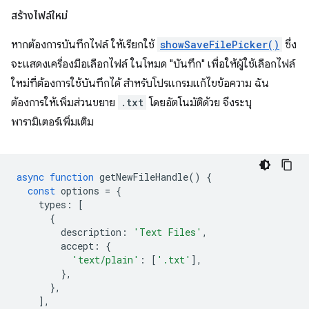
สร้างไฟล์ใหม่
หากต้องการบันทึกไฟล์ ให้เรียกใช้
showSaveFilePicker()
ซึ่ง
จะแสดงเครื่องมือเลือกไฟล์ ในโหมด "บันทึก" เพื่อให้ผู้ใช้เลือกไฟล์
ใหม่ที่ต้องการใช้บันทึกได้ สำหรับโปรแกรมแก้ไขข้อความ ฉัน
ต้องการให้เพิ่มส่วนขยาย
.txt
โดยอัตโนมัติด้วย จึงระบุ
พารามิเตอร์เพิ่มเติม
async
function
getNewFileHandle
()
{
const
options
=
{
types
:
[
{
description
:
'Text Files'
,
accept
:
{
'text/plain'
:
[
'.txt'
],
},
},
],