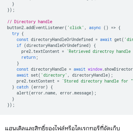
}
});
// Directory handle
button2
.
addEventListener
(
'click'
,
async
()
=
>
{
try
{
const
directoryHandleOrUndefined
=
await
get
(
'di
if
(
directoryHandleOrUndefined
)
{
pre2
.
textContent
=
`Retrieved directroy handle
return
;
}
const
directoryHandle
=
await
window
.
showDirecto
await
set
(
'directory'
,
directoryHandle
);
pre2
.
textContent
=
`Stored directory handle for 
}
catch
(
error
)
{
alert
(
error
.
name
,
error
.
message
);
}
});
แฮนเดิลและสิทธิ์ของไฟล์หรือไดเรกทอรีที่จัดเก็บ