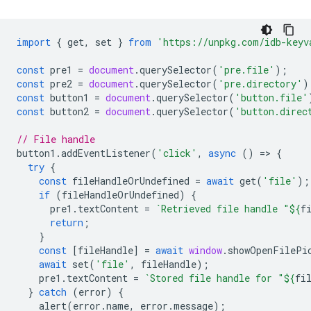
import
{
get
,
set
}
from
'https://unpkg.com/idb-keyv
const
pre1
=
document
.
querySelector
(
'pre.file'
);
const
pre2
=
document
.
querySelector
(
'pre.directory'
)
const
button1
=
document
.
querySelector
(
'button.file'
const
button2
=
document
.
querySelector
(
'button.direc
// File handle
button1
.
addEventListener
(
'click'
,
async
()
=
>
{
try
{
const
fileHandleOrUndefined
=
await
get
(
'file'
);
if
(
fileHandleOrUndefined
)
{
pre1
.
textContent
=
`Retrieved file handle "
${
f
return
;
}
const
[
fileHandle
]
=
await
window
.
showOpenFilePi
await
set
(
'file'
,
fileHandle
);
pre1
.
textContent
=
`Stored file handle for "
${
fi
}
catch
(
error
)
{
alert
(
error
.
name
,
error
.
message
);