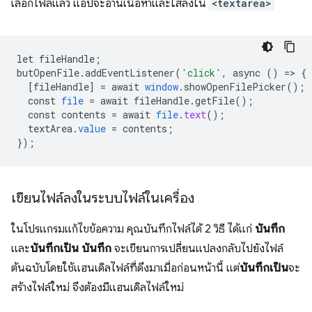
เลือกไฟล์แล้ว แอปจะอ่านเนื้อหาและใส่ลงใน
<textarea>
let
fileHandle
;
butOpenFile
.
addEventListener
(
'click'
,
async
()
=
>
{
[
fileHandle
]
=
await
window
.
showOpenFilePicker
();
const
file
=
await
fileHandle
.
getFile
();
const
contents
=
await
file
.
text
();
textArea
.
value
=
contents
;
}
);
เขียนไฟล์ลงในระบบไฟล์ในเครื่อง
ในโปรแกรมแก้ไขข้อความ คุณบันทึกไฟล์ได้ 2 วิธี ได้แก่
บันทึก
และ
บันทึกเป็น
บันทึก
จะเขียนการเปลี่ยนแปลงกลับไปยังไฟล์
ต้นฉบับโดยใช้แฮนเดิลไฟล์ที่ดึงมาเมื่อก่อนหน้านี้ แต่
บันทึกเป็น
จะ
สร้างไฟล์ใหม่ จึงต้องมีแฮนเดิลไฟล์ใหม่