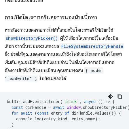
ทั้งอ่านและเขียนไฟล์
การเปิดไดเรกทอรีและการแจงนับเนื้อหา
หากต้องการแสดงรายการไฟล์ทั้งหมดในไดเรกทอรี ให้เรียกใช้
showDirectoryPicker()
ผู้ใช้ เลือกไดเรกทอรีในเครื่องมือ
เลือก จากนั้นระบบจะแสดงผล
FileSystemDirectoryHandle
ซึ่ง ช่วยให้คุณแสดงรายการและเข้าถึงไฟล์ของไดเรกทอรีได้ โดยค่า
เริ่มต้น คุณจะมีสิทธิ์เข้าถึงแบบอ่าน ไฟล์ในไดเรกทอรี แต่หาก
ต้องการสิทธิ์เข้าถึงแบบเขียน คุณสามารถส่ง
{ mode:
'readwrite' }
ไปยังเมธอดได้
butDir
.
addEventListener
(
'click'
,
async
()
=
>
{
const
dirHandle
=
await
window
.
showDirectoryPicker
for
await
(
const
entry
of
dirHandle
.
values
())
{
console
.
log
(
entry
.
kind
,
entry
.
name
);
}