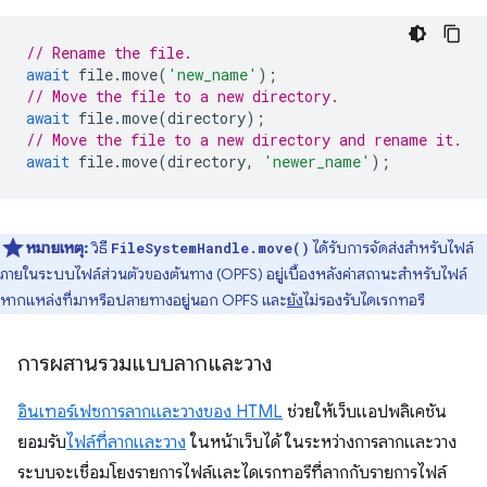
// Rename the file.
await
file
.
move
(
'new_name'
);
// Move the file to a new directory.
await
file
.
move
(
directory
);
// Move the file to a new directory and rename it.
await
file
.
move
(
directory
,
'newer_name'
);
หมายเหตุ:
วิธี
ได้รับการจัดส่งสำหรับไฟล์
FileSystemHandle.move()
ภายในระบบไฟล์ส่วนตัวของต้นทาง (OPFS) อยู่เบื้องหลังค่าสถานะสำหรับไฟล์
หากแหล่งที่มาหรือปลายทางอยู่นอก OPFS และ
ยัง
ไม่รองรับไดเรกทอรี
การผสานรวมแบบลากและวาง
อินเทอร์เฟซการลากและวางของ HTML
ช่วยให้เว็บแอปพลิเคชัน
ยอมรับ
ไฟล์ที่ลากและวาง
ในหน้าเว็บได้ ในระหว่างการลากและวาง
ระบบจะเชื่อมโยงรายการไฟล์และไดเรกทอรีที่ลากกับรายการไฟล์