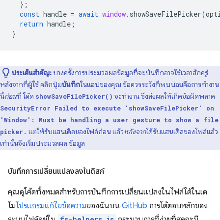
};
const
handle
=
await
window
.
showSaveFilePicker
(
opt
return
handle
;
}
ประเด็นสำคัญ:
บางครั้งการประมวลผลข้อมูลที่จะบันทึกอาจใช้เวลาสักครู่
หลังจากที่ผู้ใช้ คลิกปุ่ม
บันทึก
ในแอปของคุณ ข้อควรระวังที่พบบ่อยคือการทำงาน
นี้
ก่อน
ที่ โค้ด
จะทำงาน ซึ่งส่งผลให้เกิดข้อผิดพลาด
showSaveFilePicker()
SecurityError Failed to execute 'showSaveFilePicker' on
'Window': Must be handling a user gesture to show a file
แต่ให้รับแฮนเดิลของไฟล์ก่อน แล้ว
หลังจาก
ได้รับแฮนเดิลของไฟล์แล้ว
picker.
เท่านั้นจึงเริ่มประมวลผล ข้อมูล
บันทึกการเปลี่ยนแปลงลงในดิสก์
คุณดูโค้ดทั้งหมดสำหรับการบันทึกการเปลี่ยนแปลงในไฟล์ได้ในเด
โม
โปรแกรมแก้ไขข้อความ
ของฉันบน
GitHub
การโต้ตอบหลักของ
ระบบไฟล์อยู่ใน
fs-helpers.js
กระบวนการที่ง่ายที่สุดจะมี