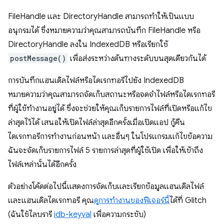
FileHandle และ DirectoryHandle สามารถทำให้เป็นแบบ
อนุกรมได้ ซึ่งหมายความว่าคุณสามารถบันทึก FileHandle หรือ
DirectoryHandle ลงใน IndexedDB หรือเรียกใช้
postMessage()
เพื่อส่งระหว่างต้นทางระดับบนสุดเดียวกันได้
การบันทึกแฮนเดิลไฟล์หรือไดเรกทอรีไปยัง IndexedDB
หมายความว่าคุณสามารถจัดเก็บสถานะหรือจดจำไฟล์หรือไดเรกทอรี
ที่ผู้ใช้ทำงานอยู่ได้ ซึ่งจะช่วยให้คุณเก็บรายการไฟล์ที่เปิดหรือแก้ไข
ล่าสุดไว้ได้ เสนอให้เปิดไฟล์ล่าสุดอีกครั้งเมื่อเปิดแอป กู้คืน
ไดเรกทอรีการทำงานก่อนหน้า และอื่นๆ ในโปรแกรมแก้ไขข้อความ
ฉันจะจัดเก็บรายการไฟล์ 5 รายการล่าสุดที่ผู้ใช้เปิด เพื่อให้เข้าถึง
ไฟล์เหล่านั้นได้อีกครั้ง
ตัวอย่างโค้ดต่อไปนี้แสดงการจัดเก็บและเรียกข้อมูลแฮนเดิลไฟล์
และแฮนเดิลไดเรกทอรี คุณ
ดูการทำงานของฟีเจอร์นี้
ได้ที่ Glitch
(ฉันใช้ไลบรารี
idb-keyval
เพื่อความกระชับ)