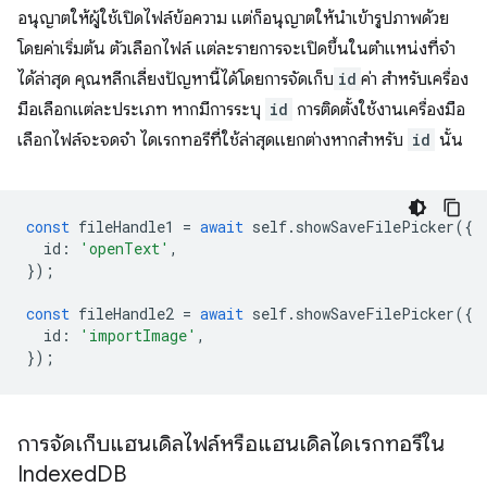
อนุญาตให้ผู้ใช้เปิดไฟล์ข้อความ แต่ก็อนุญาตให้นำเข้ารูปภาพด้วย
โดยค่าเริ่มต้น ตัวเลือกไฟล์ แต่ละรายการจะเปิดขึ้นในตำแหน่งที่จำ
ได้ล่าสุด คุณหลีกเลี่ยงปัญหานี้ได้โดยการจัดเก็บ
id
ค่า สำหรับเครื่อง
มือเลือกแต่ละประเภท หากมีการระบุ
id
การติดตั้งใช้งานเครื่องมือ
เลือกไฟล์จะจดจำ ไดเรกทอรีที่ใช้ล่าสุดแยกต่างหากสำหรับ
id
นั้น
const
fileHandle1
=
await
self
.
showSaveFilePicker
({
id
:
'openText'
,
});
const
fileHandle2
=
await
self
.
showSaveFilePicker
({
id
:
'importImage'
,
});
การจัดเก็บแฮนเดิลไฟล์หรือแฮนเดิลไดเรกทอรีใน
Indexed
DB