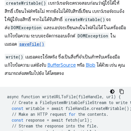
createWritable()
เบราว์เซอร์จะตรวจสอบก่อนว่าผู้ใช้ได้ให้
สิทธิ์ เขียนไฟล์หรือไม่ หากยังไม่ได้รับสิทธิ์เขียน เบราว์เซอร์จะแจ้ง
ให้ผู้ใช้ขอสิทธิ์ หากไม่ได้รับสิทธิ์
createWritable()
จะ
ส่ง
DOMException
และแอปจะเขียนลงในไฟล์ไม่ได้ ในเครื่องมือ
แก้ไขข้อความ ระบบจะจัดการออบเจ็กต์
DOMException
ใน
เมธอด
saveFile()
write()
เมธอดจะใช้สตริง ซึ่งเป็นสิ่งที่จำเป็นสำหรับเครื่องมือ
แก้ไขข้อความ แต่ยังรับ
BufferSource
หรือ
Blob
ได้ด้วย เช่น คุณ
สามารถส่งสตรีมไปยัง ได้โดยตรง
async
function
writeURLToFile
(
fileHandle
,
url
)
{
//
Create
a
FileSystemWritableFileStream
to
write
const
writable
=
await
fileHandle
.
createWritable
()
//
Make
an
HTTP
request
for
the
contents
.
const
response
=
await
fetch
(
url
);
//
Stream
the
response
into
the
file
.