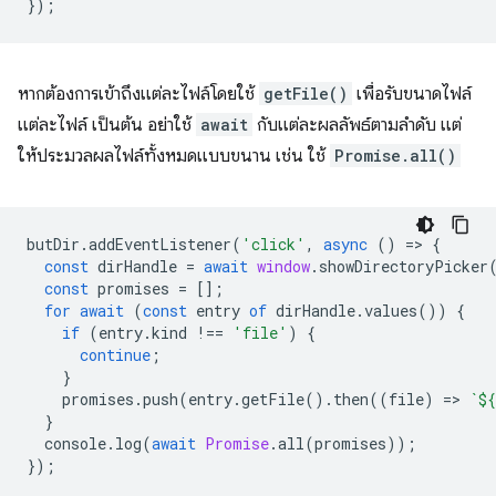
});
หากต้องการเข้าถึงแต่ละไฟล์โดยใช้
getFile()
เพื่อรับขนาดไฟล์
แต่ละไฟล์ เป็นต้น อย่าใช้
await
กับแต่ละผลลัพธ์ตามลำดับ แต่
ให้ประมวลผลไฟล์ทั้งหมดแบบขนาน เช่น ใช้
Promise.all()
butDir
.
addEventListener
(
'click'
,
async
()
=
>
{
const
dirHandle
=
await
window
.
showDirectoryPicker
const
promises
=
[];
for
await
(
const
entry
of
dirHandle
.
values
())
{
if
(
entry
.
kind
!==
'file'
)
{
continue
;
}
promises
.
push
(
entry
.
getFile
().
then
((
file
)
=
>
`
${
}
console
.
log
(
await
Promise
.
all
(
promises
));
});