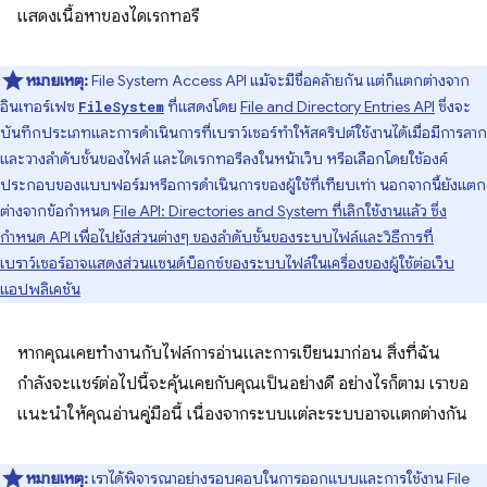
แสดงเนื้อหาของไดเรกทอรี
หมายเหตุ:
File System Access API แม้จะมีชื่อคล้ายกัน แต่ก็แตกต่างจาก
อินเทอร์เฟซ
ที่แสดงโดย
File and Directory Entries API
ซึ่งจะ
FileSystem
บันทึกประเภทและการดำเนินการที่เบราว์เซอร์ทำให้สคริปต์ใช้งานได้เมื่อมีการลาก
และวางลำดับชั้นของไฟล์ และไดเรกทอรีลงในหน้าเว็บ หรือเลือกโดยใช้องค์
ประกอบของแบบฟอร์มหรือการดำเนินการของผู้ใช้ที่เทียบเท่า นอกจากนี้ยังแตก
ต่างจากข้อกำหนด
File API: Directories and System ที่เลิกใช้งานแล้ว ซึ่ง
กำหนด API เพื่อไปยังส่วนต่างๆ ของลำดับชั้นของระบบไฟล์และวิธีการที่
เบราว์เซอร์อาจแสดงส่วนแซนด์บ็อกซ์ของระบบไฟล์ในเครื่องของผู้ใช้ต่อเว็บ
แอปพลิเคชัน
หากคุณเคยทำงานกับไฟล์การอ่านและการเขียนมาก่อน สิ่งที่ฉัน
กำลังจะแชร์ต่อไปนี้จะคุ้นเคยกับคุณเป็นอย่างดี อย่างไรก็ตาม เราขอ
แนะนำให้คุณอ่านคู่มือนี้ เนื่องจากระบบแต่ละระบบอาจแตกต่างกัน
หมายเหตุ:
เราได้พิจารณาอย่างรอบคอบในการออกแบบและการใช้งาน File