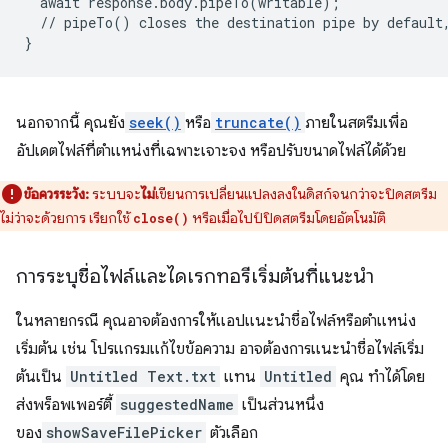
await
response
.
body
.
pipeTo
(
writable
);
//
pipeTo
()
closes
the
destination
pipe
by
default
}
นอกจากนี้ คุณยัง
seek()
หรือ
truncate()
ภายในสตรีมเพื่อ
อัปเดตไฟล์ที่ตำแหน่งที่เฉพาะเจาะจง หรือปรับขนาดไฟล์ได้ด้วย
ข้อควรระวัง:
ระบบจะ
ไม่
เขียนการเปลี่ยนแปลงลงในดิสก์จนกว่าจะปิดสตรีม
ไม่ว่าจะด้วยการ เรียกใช้
หรือเมื่อไปป์ปิดสตรีมโดยอัตโนมัติ
close()
การระบุชื่อไฟล์และไดเรกทอรีเริ่มต้นที่แนะนำ
ในหลายกรณี คุณอาจต้องการให้แอปแนะนำชื่อไฟล์หรือตำแหน่ง
เริ่มต้น เช่น โปรแกรมแก้ไขข้อความ อาจต้องการแนะนำชื่อไฟล์เริ่ม
ต้นเป็น
Untitled Text.txt
แทน
Untitled
คุณ ทำได้โดย
ส่งพร็อพเพอร์ตี้
suggestedName
เป็นส่วนหนึ่ง
ของ
showSaveFilePicker
ตัวเลือก