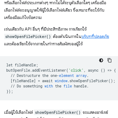
หรือเลือกไฟล์ประเภทต่างๆ หากไม่ได้ระบุตัวเลือกใดๆ เครื่องมือ
เลือกไฟล์จะอนุญาตให้ผู้ใช้เลือกไฟล์เดียว ซึ่งเหมาะที่จะใช้กับ
เครื่องมือแก้ไขข้อความ
เช่นเดียวกับ API อื่นๆ ที่มีประสิทธิภาพ การเรียกใช้
showOpenFilePicker()
ต้องดำเนินการใน
บริบทที่ปลอดภัย
และต้องเรียกใช้จากภายในท่าทางสัมผัสของผู้ใช้
let
fileHandle
;
butOpenFile
.
addEventListener
(
'click'
,
async
()
=
>
{
//
Destructure
the
one
-
element
array
.
[
fileHandle
]
=
await
window
.
showOpenFilePicker
();
//
Do
something
with
the
file
handle
.
}
);
เมื่อผู้ใช้เลือกไฟล์
showOpenFilePicker()
จะแสดงอาร์เรย์