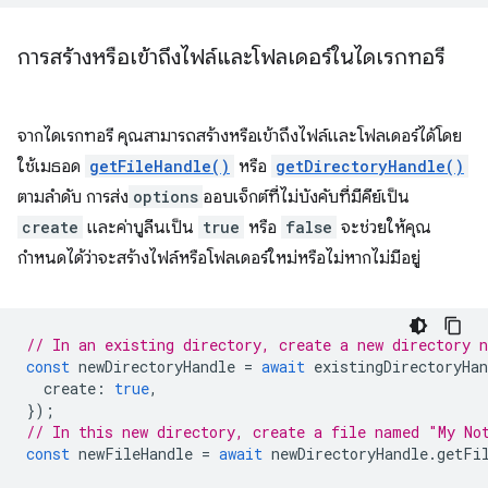
การสร้างหรือเข้าถึงไฟล์และโฟลเดอร์ในไดเรกทอรี
จากไดเรกทอรี คุณสามารถสร้างหรือเข้าถึงไฟล์และโฟลเดอร์ได้โดย
ใช้เมธอด
getFileHandle()
หรือ
getDirectoryHandle()
ตามลำดับ การส่ง
options
ออบเจ็กต์ที่ไม่บังคับที่มีคีย์เป็น
create
และค่าบูลีนเป็น
true
หรือ
false
จะช่วยให้คุณ
กำหนดได้ว่าจะสร้างไฟล์หรือโฟลเดอร์ใหม่หรือไม่หากไม่มีอยู่
// In an existing directory, create a new directory 
const
newDirectoryHandle
=
await
existingDirectoryHan
create
:
true
,
});
// In this new directory, create a file named "My No
const
newFileHandle
=
await
newDirectoryHandle
.
getFi