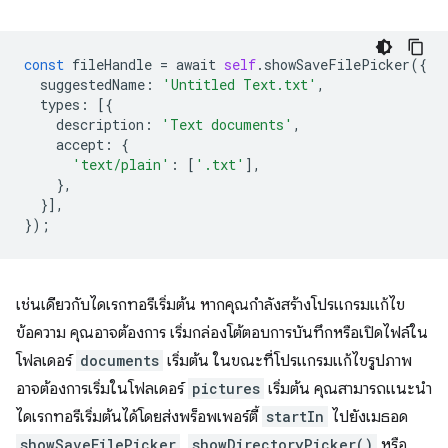
const
fileHandle
=
await
self
.
showSaveFilePicker
({
suggestedName
:
'Untitled Text.txt'
,
types
:
[{
description
:
'Text documents'
,
accept
:
{
'text/plain'
:
[
'.txt'
],
},
}],
});
เช่นเดียวกับไดเรกทอรีเริ่มต้น หากคุณกำลังสร้างโปรแกรมแก้ไข
ข้อความ คุณอาจต้องการ เริ่มกล่องโต้ตอบการบันทึกหรือเปิดไฟล์ใน
โฟลเดอร์
documents
เริ่มต้น ในขณะที่โปรแกรมแก้ไขรูปภาพ
อาจต้องการเริ่มในโฟลเดอร์
pictures
เริ่มต้น คุณสามารถแนะนำ
ไดเรกทอรีเริ่มต้นได้โดยส่งพร็อพเพอร์ตี้
startIn
ไปยังเมธอด
showSaveFilePicker
,
showDirectoryPicker()
หรือ