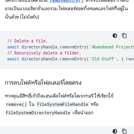
ไดเรกทอรีนั้นได้ด้วยวิธี
removeEntry()
สำหรับโฟลเดอร์ การลบ
อาจเป็นแบบเรียกซ้ำและรวม โฟลเดอร์ย่อยทั้งหมดและไฟล์ที่อยู่ใน
นั้นด้วย (ไม่บังคับ)
// Delete a file.
await
directoryHandle
.
removeEntry
(
'Abandoned Project
// Recursively delete a folder.
await
directoryHandle
.
removeEntry
(
'Old Stuff'
,
{
rec
การลบไฟล์หรือโฟลเดอร์โดยตรง
หากคุณมีสิทธิ์เข้าถึงแฮนเดิลไฟล์หรือไดเรกทอรี ให้เรียกใช้
remove()
ใน
FileSystemFileHandle
หรือ
FileSystemDirectoryHandle
เพื่อนำออก