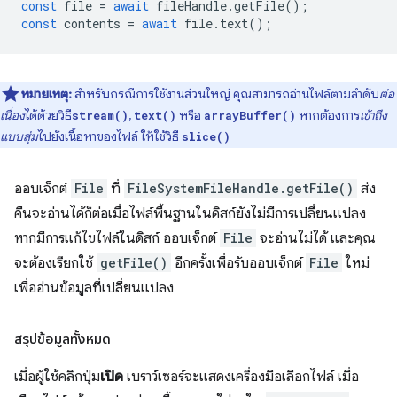
const
file
=
await
fileHandle
.
getFile
();
const
contents
=
await
file
.
text
();
หมายเหตุ:
สำหรับกรณีการใช้งานส่วนใหญ่ คุณสามารถอ่านไฟล์ตามลำดับ
ต่อ
เนื่อง
ได้ด้วยวิธี
,
หรือ
หากต้องการ
เข้าถึง
stream()
text()
arrayBuffer()
แบบสุ่ม
ไปยังเนื้อหาของไฟล์ ให้ใช้วิธี
slice()
ออบเจ็กต์
File
ที่
FileSystemFileHandle.getFile()
ส่ง
คืนจะอ่านได้ก็ต่อเมื่อไฟล์พื้นฐานในดิสก์ยังไม่มีการเปลี่ยนแปลง
หากมีการแก้ไขไฟล์ในดิสก์ ออบเจ็กต์
File
จะอ่านไม่ได้ และคุณ
จะต้องเรียกใช้
getFile()
อีกครั้งเพื่อรับออบเจ็กต์
File
ใหม่
เพื่ออ่านข้อมูลที่เปลี่ยนแปลง
สรุปข้อมูลทั้งหมด
เมื่อผู้ใช้คลิกปุ่ม
เปิด
เบราว์เซอร์จะแสดงเครื่องมือเลือกไฟล์ เมื่อ