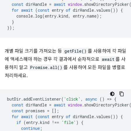
const
dirHandle
=
await
window
.
showDirectoryPicker
for
await
(
const
entry
of
dirHandle
.
values
())
{
console
.
log
(
entry
.
kind
,
entry
.
name
);
}
});
개별 파일 크기를 가져오는 등
getFile()
를 사용하여 각 파일
에 액세스해야 하는 경우 각 결과에서 순차적으로
await
를 사
용하지 말고
Promise.all()
를 사용하여 모든 파일을 병렬로
처리하세요.
butDir
.
addEventListener
(
'click'
,
async
()
=
>
{
const
dirHandle
=
await
window
.
showDirectoryPicker
const
promises
=
[];
for
await
(
const
entry
of
dirHandle
.
values
())
{
if
(
entry
.
kind
!==
'file'
)
{
continue
;