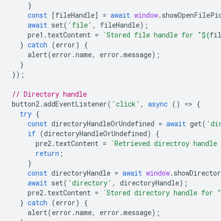
}
const
[
fileHandle
]
=
await
window
.
showOpenFilePi
await
set
(
'file'
,
fileHandle
);
pre1
.
textContent
=
`Stored file handle for "
${
fi
}
catch
(
error
)
{
alert
(
error
.
name
,
error
.
message
);
}
});
// Directory handle
button2
.
addEventListener
(
'click'
,
async
()
=
>
{
try
{
const
directoryHandleOrUndefined
=
await
get
(
'di
if
(
directoryHandleOrUndefined
)
{
pre2
.
textContent
=
`Retrieved directroy handle
return
;
}
const
directoryHandle
=
await
window
.
showDirecto
await
set
(
'directory'
,
directoryHandle
);
pre2
.
textContent
=
`Stored directory handle for 
}
catch
(
error
)
{
alert
(
error
.
name
,
error
.
message
);