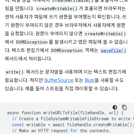
다. 파일 핸들 객체에서
createWritable()
를 호출하여 스트
림을 만듭니다.
createWritable()
가 호출되면 브라우저는
먼저 사용자가 파일에 쓰기 권한을 부여했는지 확인합니다. 쓰
기 권한이 부여되지 않은 경우 브라우저에서 사용자에게 권한
을 요청합니다. 권한이 부여되지 않으면
createWritable()
에서
DOMException
를 발생시키고 앱은 파일에 쓸 수 없습니
다. 텍스트 편집기에서
DOMException
객체는
saveFile()
메서드에서 처리됩니다.
write()
메서드는 문자열을 사용하며 이는 텍스트 편집기에
필요합니다. 하지만
BufferSource
또는
Blob
을 사용할 수도
있습니다. 예를 들어 스트림을 직접 파이핑할 수 있습니다.
async
function
writeURLToFile
(
fileHandle
,
url
)
{
//
Create
a
FileSystemWritableFileStream
to
write
const
writable
=
await
fileHandle
.
createWritable
()
//
Make
an
HTTP
request
for
the
contents
.