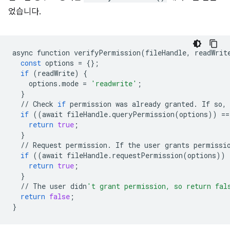
었습니다.
async
function
verifyPermission
(
fileHandle
,
readWrit
const
options
=
{};
if
(
readWrite
)
{
options
.
mode
=
'readwrite'
;
}
//
Check
if
permission
was
already
granted
.
If
so
,
if
((
await
fileHandle
.
queryPermission
(
options
))
==
return
true
;
}
//
Request
permission
.
If
the
user
grants
permissi
if
((
await
fileHandle
.
requestPermission
(
options
))
return
true
;
}
//
The
user
didn
't grant permission, so return fal
return
false
;
}