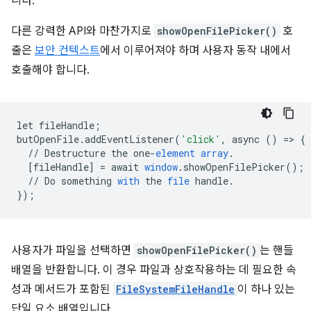
니다.
다른 강력한 API와 마찬가지로
showOpenFilePicker()
호
출은
보안 컨텍스트
에서 이루어져야 하며 사용자 동작 내에서
호출해야 합니다.
let
fileHandle
;
butOpenFile
.
addEventListener
(
'click'
,
async
()
=
>
{
//
Destructure
the
one
-
element
array
.
[
fileHandle
]
=
await
window
.
showOpenFilePicker
();
//
Do
something
with
the
file
handle
.
}
);
사용자가 파일을 선택하면
showOpenFilePicker()
는 핸들
배열을 반환합니다. 이 경우 파일과 상호작용하는 데 필요한 속
성과 메서드가 포함된
FileSystemFileHandle
이 하나 있는
단일 요소 배열입니다.