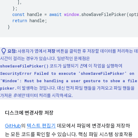
],
};
const
handle
=
await
window
.
showSaveFilePicker
(
opt
return
handle
;
}
요점:
사용자가 앱에서
저장
버튼을 클릭한 후 저장할 데이터를 처리하는 데
시간이 걸리는 경우가 있습니다. 일반적인 문제점은
코드가 실행되기
전
에 이 작업을 실행하여
showSaveFilePicker()
SecurityError Failed to execute 'showSaveFilePicker' on
'Window': Must be handling a user gesture to show a file
이 발생하는 것입니다. 대신 먼저 파일 핸들을 가져오고 파일 핸들을
picker.
가져온
후에만
데이터 처리를 시작하세요.
디스크에 변경사항 저장
GitHub
의
텍스트 편집기
데모에서 파일에 변경사항을 저장하
는 모든 코드를 확인할 수 있습니다. 핵심 파일 시스템 상호작용