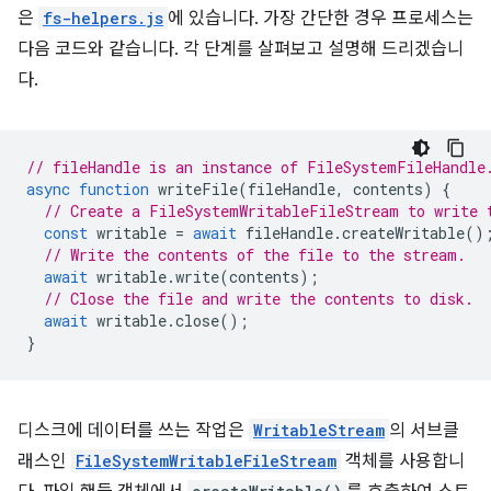
은
fs-helpers.js
에 있습니다. 가장 간단한 경우 프로세스는
다음 코드와 같습니다. 각 단계를 살펴보고 설명해 드리겠습니
다.
// fileHandle is an instance of FileSystemFileHandle
async
function
writeFile
(
fileHandle
,
contents
)
{
// Create a FileSystemWritableFileStream to write 
const
writable
=
await
fileHandle
.
createWritable
()
// Write the contents of the file to the stream.
await
writable
.
write
(
contents
);
// Close the file and write the contents to disk.
await
writable
.
close
();
}
디스크에 데이터를 쓰는 작업은
WritableStream
의 서브클
래스인
FileSystemWritableFileStream
객체를 사용합니