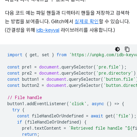
다음 코드 예는 파일 핸들과 디렉터리 핸들을 저장하고 검색하
는 방법을 보여줍니다. Glitch에서
실제로 확인
할 수 있습니다.
(간결성을 위해
idb-keyval
라이브러리를 사용합니다.)
import
{
get
,
set
}
from
'https://unpkg.com/idb-keyv
const
pre1
=
document
.
querySelector
(
'pre.file'
);
const
pre2
=
document
.
querySelector
(
'pre.directory'
)
const
button1
=
document
.
querySelector
(
'button.file'
const
button2
=
document
.
querySelector
(
'button.direc
// File handle
button1
.
addEventListener
(
'click'
,
async
()
=
>
{
try
{
const
fileHandleOrUndefined
=
await
get
(
'file'
);
if
(
fileHandleOrUndefined
)
{
pre1
.
textContent
=
`Retrieved file handle "
${
f
return
;