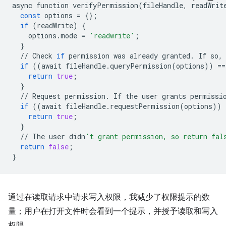
async
function
verifyPermission
(
fileHandle
,
readWrit
const
options
=
{};
if
(
readWrite
)
{
options
.
mode
=
'readwrite'
;
}
//
Check
if
permission
was
already
granted
.
If
so
,
if
((
await
fileHandle
.
queryPermission
(
options
))
==
return
true
;
}
//
Request
permission
.
If
the
user
grants
permissi
if
((
await
fileHandle
.
requestPermission
(
options
))
return
true
;
}
//
The
user
didn
't grant permission, so return fal
return
false
;
}
通过在读取请求中请求写入权限，我减少了权限提示的数
量；用户在打开文件时会看到一个提示，并授予读取和写入
权限。