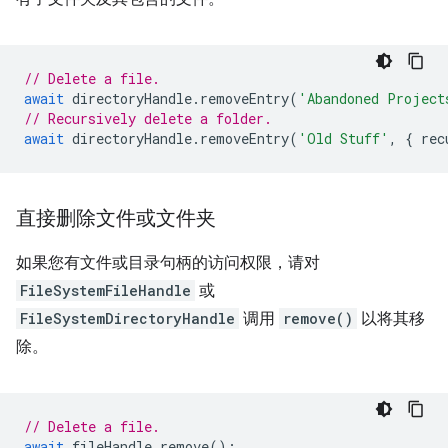
// Delete a file.
await
directoryHandle
.
removeEntry
(
'Abandoned Project
// Recursively delete a folder.
await
directoryHandle
.
removeEntry
(
'Old Stuff'
,
{
rec
直接删除文件或文件夹
如果您有文件或目录句柄的访问权限，请对
FileSystemFileHandle
或
FileSystemDirectoryHandle
调用
remove()
以将其移
除。
// Delete a file.
await
fileHandle
.
remove
();