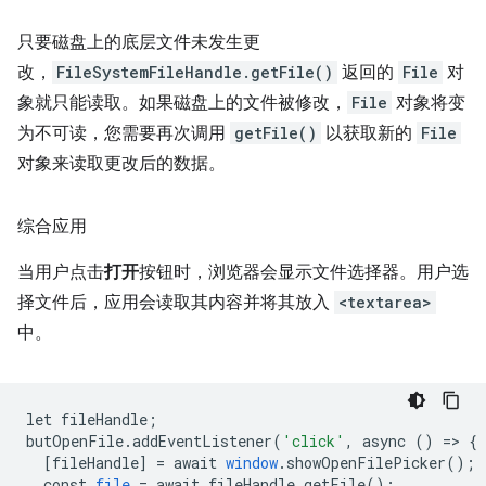
只要磁盘上的底层文件未发生更
改，
FileSystemFileHandle.getFile()
返回的
File
对
象就只能读取。如果磁盘上的文件被修改，
File
对象将变
为不可读，您需要再次调用
getFile()
以获取新的
File
对象来读取更改后的数据。
综合应用
当用户点击
打开
按钮时，浏览器会显示文件选择器。用户选
择文件后，应用会读取其内容并将其放入
<textarea>
中。
let
fileHandle
;
butOpenFile
.
addEventListener
(
'click'
,
async
()
=
>
{
[
fileHandle
]
=
await
window
.
showOpenFilePicker
();
const
file
=
await
fileHandle
.
getFile
();