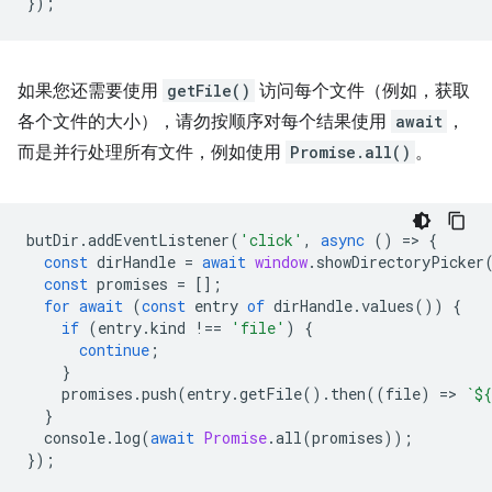
});
如果您还需要使用
getFile()
访问每个文件（例如，获取
各个文件的大小），请勿按顺序对每个结果使用
await
，
而是并行处理所有文件，例如使用
Promise.all()
。
butDir
.
addEventListener
(
'click'
,
async
()
=
>
{
const
dirHandle
=
await
window
.
showDirectoryPicker
const
promises
=
[];
for
await
(
const
entry
of
dirHandle
.
values
())
{
if
(
entry
.
kind
!==
'file'
)
{
continue
;
}
promises
.
push
(
entry
.
getFile
().
then
((
file
)
=
>
`
${
}
console
.
log
(
await
Promise
.
all
(
promises
));
});