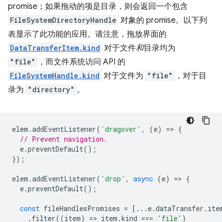
promise；如果拖动的项是目录，则会返回一个包含
FileSystemDirectoryHandle
对象的 promise。以下列
表显示了此功能的应用。请注意，拖放界面的
DataTransferItem.kind
对于文件
和
目录均为
"file"
，而文件系统访问 API 的
FileSystemHandle.kind
对于文件为
"file"
，对于目
录为
"directory"
。
elem
.
addEventListener
(
'dragover'
,
(
e
)
=
>
{
// Prevent navigation.
e
.
preventDefault
();
});
elem
.
addEventListener
(
'drop'
,
async
(
e
)
=
>
{
e
.
preventDefault
();
const
fileHandlesPromises
=
[...
e
.
dataTransfer
.
ite
.
filter
((
item
)
=
>
item
.
kind
===
'file'
)