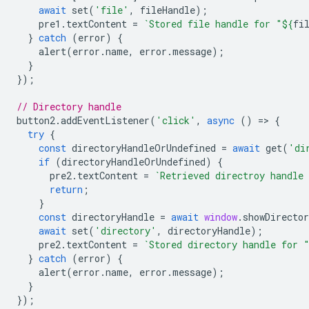
await
set
(
'file'
,
fileHandle
);
pre1
.
textContent
=
`Stored file handle for "
${
fi
}
catch
(
error
)
{
alert
(
error
.
name
,
error
.
message
);
}
});
// Directory handle
button2
.
addEventListener
(
'click'
,
async
()
=
>
{
try
{
const
directoryHandleOrUndefined
=
await
get
(
'di
if
(
directoryHandleOrUndefined
)
{
pre2
.
textContent
=
`Retrieved directroy handle
return
;
}
const
directoryHandle
=
await
window
.
showDirecto
await
set
(
'directory'
,
directoryHandle
);
pre2
.
textContent
=
`Stored directory handle for 
}
catch
(
error
)
{
alert
(
error
.
name
,
error
.
message
);
}
});