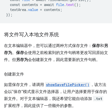
const
contents
=
await
file
.
text
();
textArea
.
value
=
contents
;
}
);
将文件写入本地文件系统
在文本编辑器中，您可以通过两种方式保存文件：
保存
和
另
存为
。
保存
会使用之前检索到的文件句柄将更改写回原始文
件。但
另存为
会创建新文件，因此需要新的文件句柄。
创建新文件
如需保存文件，请调用
showSaveFilePicker()
，该方法
会以“保存”模式显示文件选择器，让用户选择要用于保存的
新文件。对于文本编辑器，我还希望它能自动添加
.txt
扩展程序，因此提供了一些额外的参数。