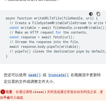
async
function
writeURLToFile
(
fileHandle
,
url
)
{
//
Create
a
FileSystemWritableFileStream
to
write
const
writable
=
await
fileHandle
.
createWritable
()
//
Make
an
HTTP
request
for
the
contents
.
const
response
=
await
fetch
(
url
);
//
Stream
the
response
into
the
file
.
await
response
.
body
.
pipeTo
(
writable
);
//
pipeTo
()
closes
the
destination
pipe
by
default
}
您还可以使用
seek()
或
truncate()
在视频流中更新特
定位置的文件或调整文件大小。
注意
：在通过调用
关闭流或通过管道自动关闭流之前，更
close()
改
不会
写入磁盘。