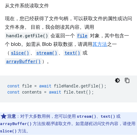
从文件系统读取文件
现在，您已经获得了文件句柄，可以获取文件的属性或访问
文件本身。 目前，我会朗读其内容。调用
handle.getFile()
会返回一个
File
对象，其中包含一
个 blob。如需从 Blob 获取数据，请调用
其方法
之一
（
slice()
、
stream()
、
text()
或
arrayBuffer()
）。
const
file
=
await
fileHandle
.
getFile
();
const
contents
=
await
file
.
text
();
注意
：对于大多数用例，您可以使用
、
或
stream()
text()
方法按
顺序
读取文件。如需
随机访问
文件内容，请使用
arrayBuffer()
方法。
slice()