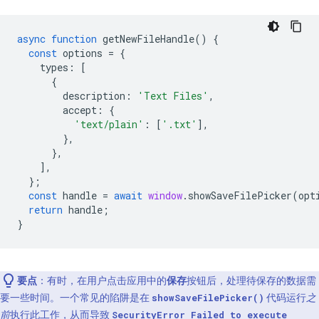
async
function
getNewFileHandle
()
{
const
options
=
{
types
:
[
{
description
:
'Text Files'
,
accept
:
{
'text/plain'
:
[
'.txt'
],
},
},
],
};
const
handle
=
await
window
.
showSaveFilePicker
(
opt
return
handle
;
}
要点
：有时，在用户点击应用中的
保存
按钮后，处理待保存的数据需
要一些时间。一个常见的陷阱是在
代码运行
之
showSaveFilePicker()
前
执行此工作，从而导致
SecurityError Failed to execute