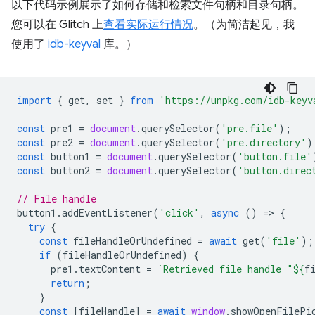
以下代码示例展示了如何存储和检索文件句柄和目录句柄。
您可以在 Glitch 上
查看实际运行情况
。（为简洁起见，我
使用了
idb-keyval
库。）
import
{
get
,
set
}
from
'https://unpkg.com/idb-keyv
const
pre1
=
document
.
querySelector
(
'pre.file'
);
const
pre2
=
document
.
querySelector
(
'pre.directory'
)
const
button1
=
document
.
querySelector
(
'button.file'
const
button2
=
document
.
querySelector
(
'button.direc
// File handle
button1
.
addEventListener
(
'click'
,
async
()
=
>
{
try
{
const
fileHandleOrUndefined
=
await
get
(
'file'
);
if
(
fileHandleOrUndefined
)
{
pre1
.
textContent
=
`Retrieved file handle "
${
f
return
;
}
const
[
fileHandle
]
=
await
window
.
showOpenFilePi