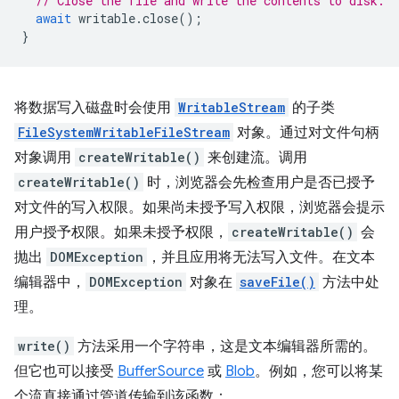
// Close the file and write the contents to disk.
await
writable
.
close
();
}
将数据写入磁盘时会使用
WritableStream
的子类
FileSystemWritableFileStream
对象。通过对文件句柄
对象调用
createWritable()
来创建流。调用
createWritable()
时，浏览器会先检查用户是否已授予
对文件的写入权限。如果尚未授予写入权限，浏览器会提示
用户授予权限。如果未授予权限，
createWritable()
会
抛出
DOMException
，并且应用将无法写入文件。在文本
编辑器中，
DOMException
对象在
saveFile()
方法中处
理。
write()
方法采用一个字符串，这是文本编辑器所需的。
但它也可以接受
BufferSource
或
Blob
。例如，您可以将某
个流直接通过管道传输到该函数：