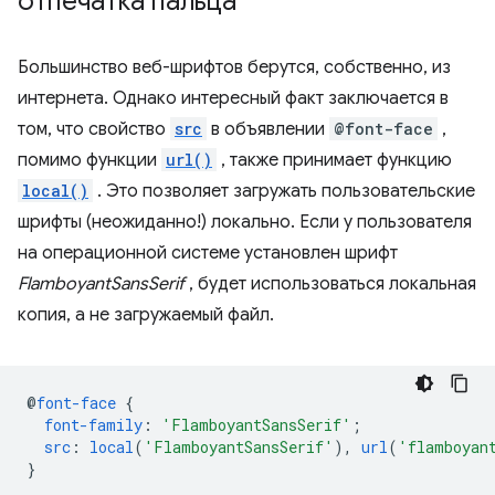
отпечатка пальца
Большинство веб-шрифтов берутся, собственно, из
интернета. Однако интересный факт заключается в
том, что свойство
src
в объявлении
@font-face
,
помимо функции
url()
, также принимает функцию
local()
. Это позволяет загружать пользовательские
шрифты (неожиданно!) локально. Если у пользователя
на операционной системе установлен шрифт
FlamboyantSansSerif
, будет использоваться локальная
копия, а не загружаемый файл.
@
font-face
{
font-family
:
'FlamboyantSansSerif'
;
src
:
local
(
'FlamboyantSansSerif'
),
url
(
'flamboyan
}