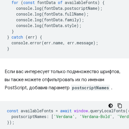
for
(
const
fontData
of
availableFonts
)
{
console
.
log
(
fontData
.
postscriptName
);
console
.
log
(
fontData
.
fullName
);
console
.
log
(
fontData
.
family
);
console
.
log
(
fontData
.
style
);
}
}
catch
(
err
)
{
console
.
error
(
err
.
name
,
err
.
message
);
}
Если вас интересует только подмножество шрифтов,
вы также можете отфильтровать их по именам
PostScript, добавив параметр
postscriptNames
.
const
availableFonts
=
await
window
.
queryLocalFonts
(
postscriptNames
:
[
'Verdana'
,
'Verdana-Bold'
,
'Verd
});