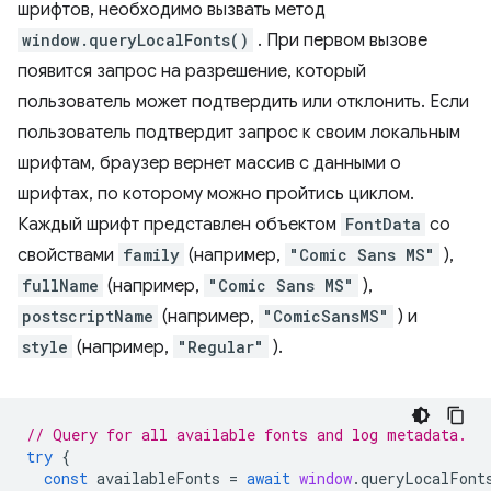
шрифтов, необходимо вызвать метод
window.queryLocalFonts()
. При первом вызове
появится запрос на разрешение, который
пользователь может подтвердить или отклонить. Если
пользователь подтвердит запрос к своим локальным
шрифтам, браузер вернет массив с данными о
шрифтах, по которому можно пройтись циклом.
Каждый шрифт представлен объектом
FontData
со
свойствами
family
(например,
"Comic Sans MS"
),
fullName
(например,
"Comic Sans MS"
),
postscriptName
(например,
"ComicSansMS"
) и
style
(например,
"Regular"
).
// Query for all available fonts and log metadata.
try
{
const
availableFonts
=
await
window
.
queryLocalFont