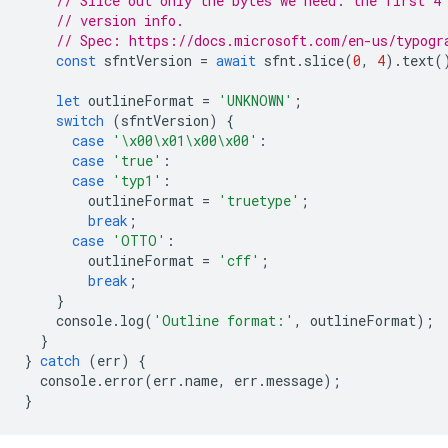
// Slice out only the bytes we need: the first 4
// version info.
// Spec: https://docs.microsoft.com/en-us/typogr
const
sfntVersion
=
await
sfnt
.
slice
(
0
,
4
).
text
(
let
outlineFormat
=
'UNKNOWN'
;
switch
(
sfntVersion
)
{
case
'\x00\x01\x00\x00'
:
case
'true'
:
case
'typ1'
:
outlineFormat
=
'truetype'
;
break
;
case
'OTTO'
:
outlineFormat
=
'cff'
;
break
;
}
console
.
log
(
'Outline format:'
,
outlineFormat
);
}
}
catch
(
err
)
{
console
.
error
(
err
.
name
,
err
.
message
);
}