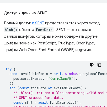
Доступ к данным SFNT
Полный доступ
к SFNT
предоставляется через метод
blob()
объекта
FontData
. SFNT — это формат
файлов шрифтов, который может содержать другие
шрифты, такие как PostScript, TrueType, OpenType,
шрифты Web Open Font Format (WOFF) и другие.
try
{
const
availableFonts
=
await
window
.
queryLocalFont
postscriptNames
:
[
'ComicSansMS'
],
});
for
(
const
fontData
of
availableFonts
)
{
// `blob()` returns a Blob containing valid and 
// SFNT-wrapped font data.
const
sfnt
=
await
fontData
.
blob
();