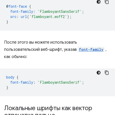
@
font-face
{
font-family
:
'FlamboyantSansSerif'
;
src
:
url
(
'flamboyant.woff2'
);
}
После этого вы можете использовать
пользовательский веб-шрифт, указав
font-family
,
как обычно:
body
{
font-family
:
'FlamboyantSansSerif'
;
}
Локальные шрифты как вектор