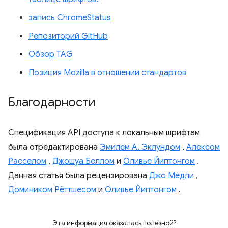
запись ChromeStatus
Репозиторий GitHub
Обзор TAG
Позиция Mozilla в отношении стандартов
Благодарности
Спецификация API доступа к локальным шрифтам
была отредактирована
Эмилем А. Эклундом
,
Алексом
Расселом
,
Джошуа Беллом
и
Оливье Йиптонгом
.
Данная статья была рецензирована
Джо Медли
,
Домиником Рёттшесом
и
Оливье Йиптонгом
.
Эта информация оказалась полезной?