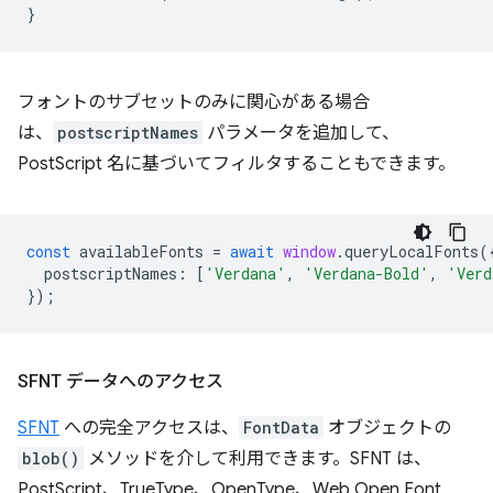
}
フォントのサブセットのみに関心がある場合
は、
postscriptNames
パラメータを追加して、
PostScript 名に基づいてフィルタすることもできます。
const
availableFonts
=
await
window
.
queryLocalFonts
(
postscriptNames
:
[
'Verdana'
,
'Verdana-Bold'
,
'Verd
});
SFNT データへのアクセス
SFNT
への完全アクセスは、
FontData
オブジェクトの
blob()
メソッドを介して利用できます。SFNT は、
PostScript、TrueType、OpenType、Web Open Font