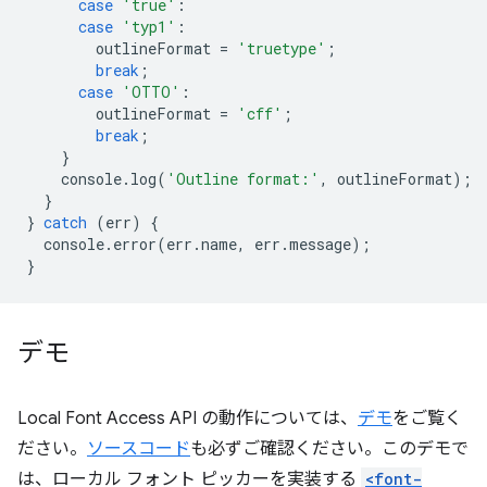
case
'true'
:
case
'typ1'
:
outlineFormat
=
'truetype'
;
break
;
case
'OTTO'
:
outlineFormat
=
'cff'
;
break
;
}
console
.
log
(
'Outline format:'
,
outlineFormat
);
}
}
catch
(
err
)
{
console
.
error
(
err
.
name
,
err
.
message
);
}
デモ
Local Font Access API の動作については、
デモ
をご覧く
ださい。
ソースコード
も必ずご確認ください。このデモで
は、ローカル フォント ピッカーを実装する
<font-