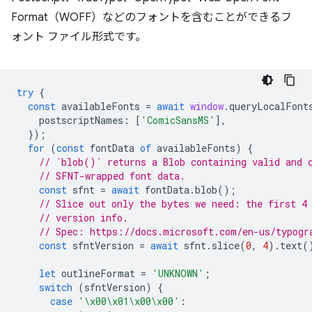
Format（WOFF）などのフォントを含むことができるフ
ォント ファイル形式です。
try
{
const
availableFonts
=
await
window
.
queryLocalFont
postscriptNames
:
[
'ComicSansMS'
],
});
for
(
const
fontData
of
availableFonts
)
{
// `blob()` returns a Blob containing valid and 
// SFNT-wrapped font data.
const
sfnt
=
await
fontData
.
blob
();
// Slice out only the bytes we need: the first 4
// version info.
// Spec: https://docs.microsoft.com/en-us/typogr
const
sfntVersion
=
await
sfnt
.
slice
(
0
,
4
).
text
(
let
outlineFormat
=
'UNKNOWN'
;
switch
(
sfntVersion
)
{
case
'\x00\x01\x00\x00'
: