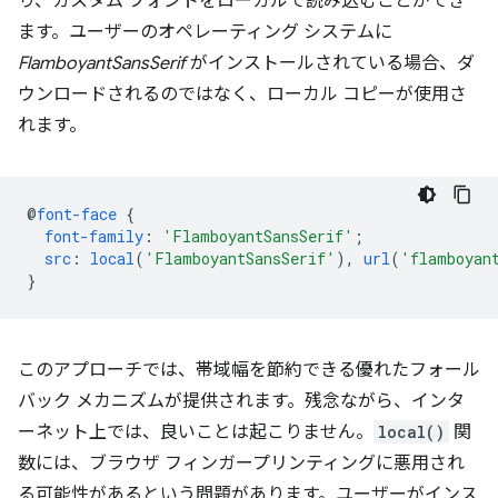
り、カスタム フォントをローカルで読み込むことができ
ます。ユーザーのオペレーティング システムに
FlamboyantSansSerif
がインストールされている場合、ダ
ウンロードされるのではなく、ローカル コピーが使用さ
れます。
@
font-face
{
font-family
:
'FlamboyantSansSerif'
;
src
:
local
(
'FlamboyantSansSerif'
),
url
(
'flamboyan
}
このアプローチでは、帯域幅を節約できる優れたフォール
バック メカニズムが提供されます。残念ながら、インタ
ーネット上では、良いことは起こりません。
local()
関
数には、ブラウザ フィンガープリンティングに悪用され
る可能性があるという問題があります。ユーザーがインス