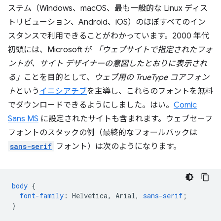
ステム（Windows、macOS、最も一般的な Linux ディス
トリビューション、Android、iOS）のほぼすべてのイン
スタンスで利用できることがわかっています。2000 年代
初頭には、Microsoft が
「ウェブサイトで指定されたフォ
ントが、サイト デザイナーの意図したとおりに表示され
る」
ことを目的として、
ウェブ用の TrueType コアフォン
ト
という
イニシアチブ
を主導し、これらのフォントを無料
でダウンロードできるようにしました。はい。
Comic
Sans MS
に設定されたサイトも含まれます。ウェブセーフ
フォントのスタックの例（最終的なフォールバックは
sans-serif
フォント）は次のようになります。
body
{
font-family
:
Helvetica
,
Arial
,
sans-serif
;
}