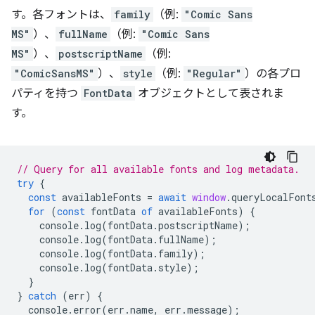
す。各フォントは、
family
（例:
"Comic Sans
MS"
）、
fullName
（例:
"Comic Sans
MS"
）、
postscriptName
（例:
"ComicSansMS"
）、
style
（例:
"Regular"
）の各プロ
パティを持つ
FontData
オブジェクトとして表されま
す。
// Query for all available fonts and log metadata.
try
{
const
availableFonts
=
await
window
.
queryLocalFont
for
(
const
fontData
of
availableFonts
)
{
console
.
log
(
fontData
.
postscriptName
);
console
.
log
(
fontData
.
fullName
);
console
.
log
(
fontData
.
family
);
console
.
log
(
fontData
.
style
);
}
}
catch
(
err
)
{
console
.
error
(
err
.
name
,
err
.
message
);