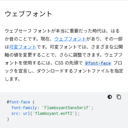
ウェブフォント
ウェブセーフ フォントが本当に重要だった時代は、はる
か昔のことです。現在、
ウェブフォント
があり、その一部
は
可変フォント
です。可変フォントでは、さまざまな公開
軸の値を変更することで、さらに調整できます。ウェブフ
ォントを使用するには、CSS の先頭で
@font-face
ブロ
ックを宣言し、ダウンロードするフォントファイルを指定
します。
@
font-face
{
font-family
:
'FlamboyantSansSerif'
;
src
:
url
(
'flamboyant.woff2'
);
}