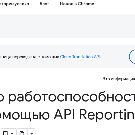
стории успеха
Блог
Новое в Chrome
аница переведена с помощью
Cloud Translation API
.
Эта информация 
о работоспособнос
омощью API Reporti
r