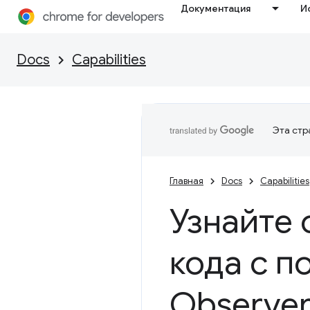
Документация
И
Docs
Capabilities
Эта стр
Главная
Docs
Capabilities
Узнайте 
кода с п
Observe