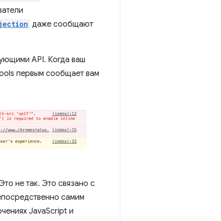
затели
jection
даже сообщают
ующими API. Когда ваш
ools первым сообщает вам
то не так. Это связано с
епосредственно самим
чениях JavaScript и