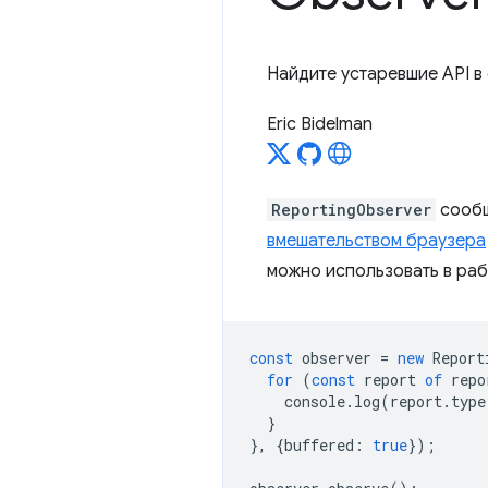
Найдите устаревшие API в
Eric Bidelman
ReportingObserver
сообщ
вмешательством браузера
можно использовать в раб
const
observer
=
new
Report
for
(
const
report
of
repo
console
.
log
(
report
.
type
}
},
{
buffered
:
true
});