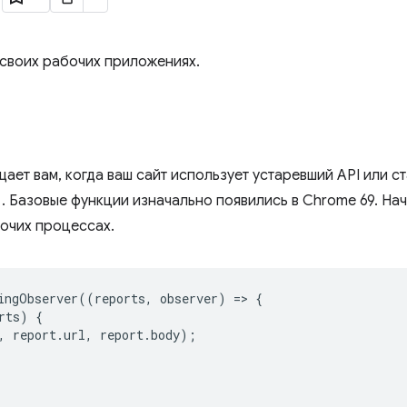
 своих рабочих приложениях.
ает вам, когда ваш сайт использует устаревший API или ст
. Базовые функции изначально появились в Chrome 69. Нач
очих процессах.
ingObserver
((
reports
,
observer
)
=
>
{
rts
)
{
,
report
.
url
,
report
.
body
);