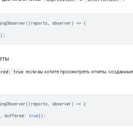
ingObserver
((
reports
,
observer
)
=
>
{
});
еты
ered: true
если вы хотите просмотреть отчеты, созданны
ingObserver
((
reports
,
observer
)
=
>
{
,
buffered
:
true
});