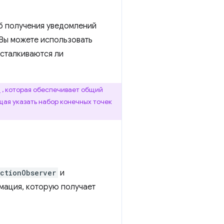
б получения уведомлений
 Вы можете использовать
 сталкиваются ли
I
, которая обеспечивает общий
щая указать набор конечных точек
ectionObserver
и
мация, которую получает