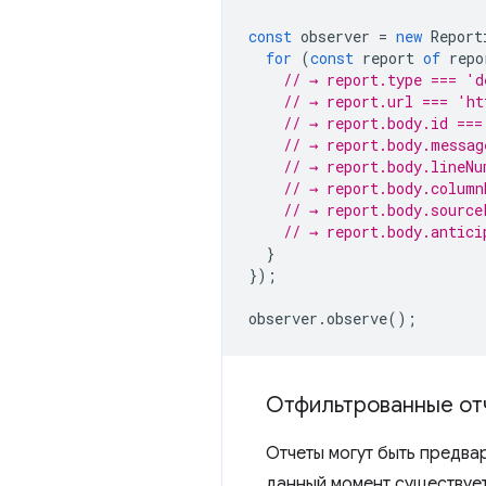
const
observer
=
new
Report
for
(
const
report
of
repo
// → report.type === 'd
// → report.url === 'ht
// → report.body.id ===
// → report.body.messag
// → report.body.lineNu
// → report.body.column
// → report.body.source
// → report.body.antici
}
});
observer
.
observe
();
Отфильтрованные от
Отчеты могут быть предва
данный момент существует