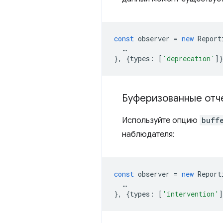
const
observer
=
new
Report
…
},
{
types
:
[
'deprecation'
]
Буферизованные отч
Используйте опцию
buff
наблюдателя:
const
observer
=
new
Report
…
},
{
types
:
[
'intervention'
]