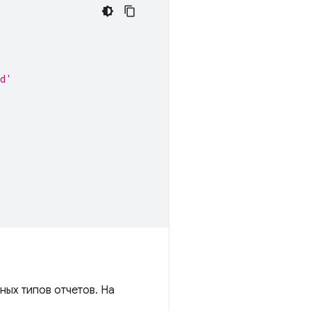
ad'
'
ых типов отчетов. На