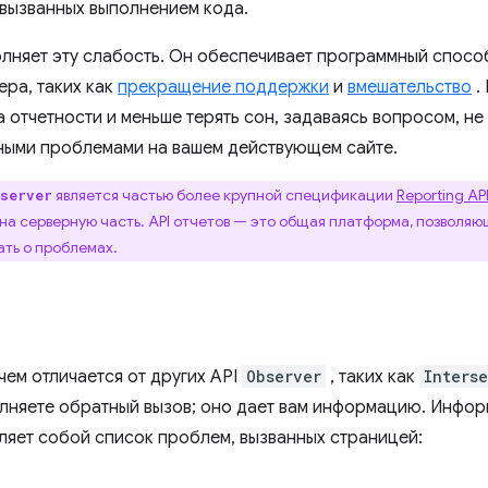
 вызванных выполнением кода.
лняет эту слабость. Он обеспечивает программный спосо
ра, таких как
прекращение поддержки
и
вмешательство
.
а отчетности и меньше терять сон, задаваясь вопросом, не
ными проблемами на вашем действующем сайте.
является частью более крупной спецификации
Reporting AP
bserver
на серверную часть. API отчетов — это общая платформа, позволяю
ать о проблемах.
чем отличается от других API
Observer
, таких как
Inters
олняете обратный вызов; оно дает вам информацию. Инфор
ляет собой список проблем, вызванных страницей: