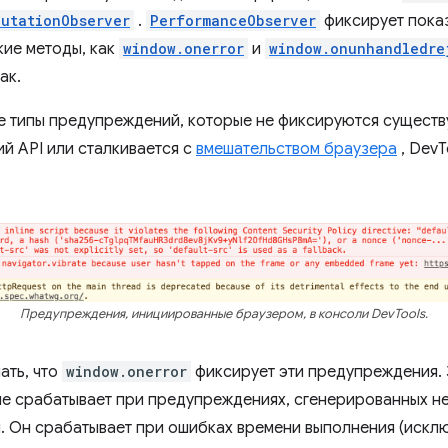
MutationObserver
.
PerformanceObserver
фиксирует пока
кие методы, как
window.onerror
и
window.onunhandledre
ак.
е типы предупреждений, которые не фиксируются существ
ий API или сталкивается с
вмешательством браузера
, DevT
Предупреждения, инициированные браузером, в консоли DevTools.
ать, что
window.onerror
фиксирует эти предупреждения. Э
е срабатывает при предупреждениях, сгенерированных н
. Он срабатывает при ошибках времени выполнения (исклю