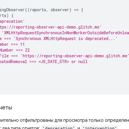
ingObserver
((
reports
,
observer
)
=
>
{
rts
)
{
eprecation'
tps://reporting-observer-api-demo.glitch.me'
 'XMLHttpRequestSynchronousInNonWorkerOutsideBeforeUnlo
e === 'Synchronous XMLHttpRequest is deprecated...'
mber === 11
Number === 22
File === 'https://reporting-observer-api-demo.glitch.me
patedRemoval === <JS_DATE_STR> or null
четы
рительно отфильтрованы для просмотра только определенн
 два типа отчетов:
'deprecation'
и
'intervention'
.