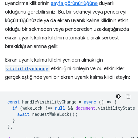
uyandırma kilitlerinin
sayfa görünürlüğüne
duyarlı
olduğunu görebilirsiniz. Bu, bir sekmeyi veya pencereyi
küçülttüğünüzde ya da ekran uyanık kalma kilidinin etkin
olduğu bir sekmeden veya pencereden uzaklaştığınızda
ekran uyanık kalma kilidinin otomatik olarak serbest
bırakıldığı anlamına gelir.
Ekran uyanık kalma kilidini yeniden almak için
visibilitychange
etkinliğini dinleyin ve bu etkinlikler
gerçekleştiğinde yeni bir ekran uyanık kalma kilidi isteyin:
const
handleVisibilityChange
=
async
()
=
>
{
if
(
wakeLock
!==
null
 && 
document
.
visibilityState
await
requestWakeLock
();
}
};