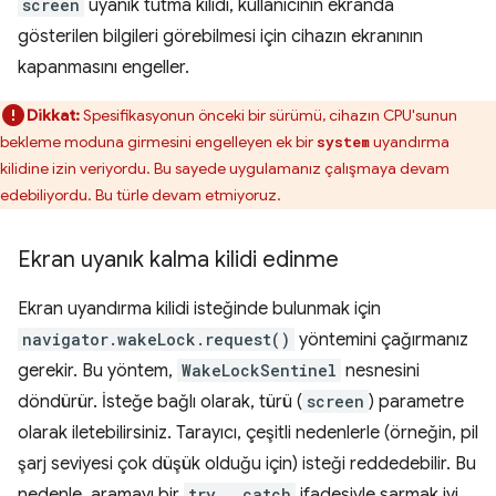
screen
uyanık tutma kilidi, kullanıcının ekranda
gösterilen bilgileri görebilmesi için cihazın ekranının
kapanmasını engeller.
Dikkat:
Spesifikasyonun önceki bir sürümü, cihazın CPU'sunun
bekleme moduna girmesini engelleyen ek bir
uyandırma
system
kilidine izin veriyordu. Bu sayede uygulamanız çalışmaya devam
edebiliyordu. Bu türle devam etmiyoruz.
Ekran uyanık kalma kilidi edinme
Ekran uyandırma kilidi isteğinde bulunmak için
navigator.wakeLock.request()
yöntemini çağırmanız
gerekir. Bu yöntem,
WakeLockSentinel
nesnesini
döndürür. İsteğe bağlı olarak, türü (
screen
) parametre
olarak iletebilirsiniz. Tarayıcı, çeşitli nedenlerle (örneğin, pil
şarj seviyesi çok düşük olduğu için) isteği reddedebilir. Bu
nedenle, aramayı bir
try...catch
ifadesiyle sarmak iyi