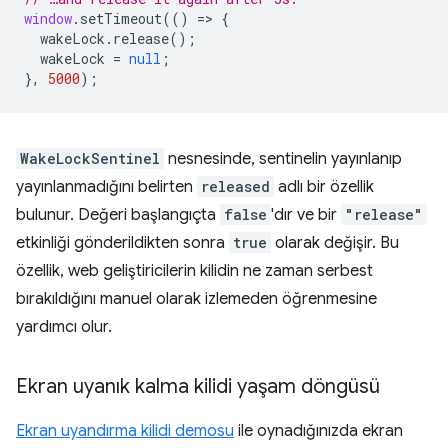
window
.
setTimeout
(()
=
>
{
wakeLock
.
release
();
wakeLock
=
null
;
},
5000
);
WakeLockSentinel
nesnesinde, sentinelin yayınlanıp
yayınlanmadığını belirten
released
adlı bir özellik
bulunur. Değeri başlangıçta
false
'dır ve bir
"release"
etkinliği gönderildikten sonra
true
olarak değişir. Bu
özellik, web geliştiricilerin kilidin ne zaman serbest
bırakıldığını manuel olarak izlemeden öğrenmesine
yardımcı olur.
Ekran uyanık kalma kilidi yaşam döngüsü
Ekran uyandırma kilidi demosu
ile oynadığınızda ekran