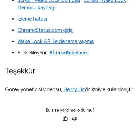
Screen Wake Lock Demosu
|
Screen Wake Lock
Demosu kaynağı
İzleme hatası
ChromeStatus.com girişi
Wake Lock API ile deneme yapma
Blink Bileşeni:
Blink>WakeLock
Teşekkür
Görev yöneticisi videosu,
Henry Lim
'in izniyle kullanılmıştır.
Bu size yardımcı oldu mu?