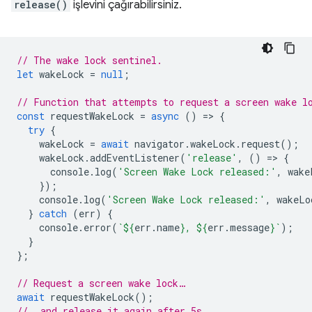
release()
işlevini çağırabilirsiniz.
// The wake lock sentinel.
let
wakeLock
=
null
;
// Function that attempts to request a screen wake l
const
requestWakeLock
=
async
()
=
>
{
try
{
wakeLock
=
await
navigator
.
wakeLock
.
request
();
wakeLock
.
addEventListener
(
'release'
,
()
=
>
{
console
.
log
(
'Screen Wake Lock released:'
,
wake
});
console
.
log
(
'Screen Wake Lock released:'
,
wakeLo
}
catch
(
err
)
{
console
.
error
(
`
${
err
.
name
}
, 
${
err
.
message
}
`
);
}
};
// Request a screen wake lock…
await
requestWakeLock
();
// …and release it again after 5s.