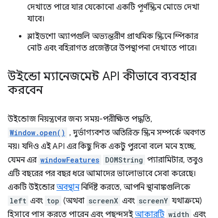
দেখাতে পারে যার যেকোনো একটি পূর্ণস্ক্রিন মোডে দেখা
যাবে।
স্লাইডশো অ্যাপগুলি অভ্যন্তরীণ প্রাথমিক স্ক্রিনে স্পিকার
নোট এবং বহিরাগত প্রজেক্টরে উপস্থাপনা দেখাতে পারে।
উইন্ডো ম্যানেজমেন্ট API কীভাবে ব্যবহার
করবেন
উইন্ডোজ নিয়ন্ত্রণের জন্য সময়-পরীক্ষিত পদ্ধতি,
Window.open()
, দুর্ভাগ্যবশত অতিরিক্ত স্ক্রিন সম্পর্কে অবগত
নয়। যদিও এই API এর কিছু দিক একটু পুরনো বলে মনে হচ্ছে,
যেমন এর
windowFeatures
DOMString
প্যারামিটার, তবুও
এটি বছরের পর বছর ধরে আমাদের ভালোভাবে সেবা করেছে।
একটি উইন্ডোর
অবস্থান
নির্দিষ্ট করতে, আপনি স্থানাঙ্কগুলিকে
left
এবং
top
(অথবা
screenX
এবং
screenY
যথাক্রমে)
হিসাবে পাস করতে পারেন এবং পছন্দসই
আকারটি
width
এবং