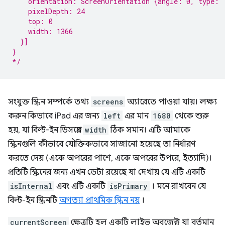
    orientation: ScreenOrientation {angle: 0, type: 
    pixelDepth: 24
    top: 0
    width: 1366
  }]
}
*/
সংযুক্ত স্ক্রিন সম্পর্কে তথ্য
screens
অ্যারেতে পাওয়া যায়। লক্ষ্য
করুন কিভাবে iPad এর জন্য
left
এর মান
1680
থেকে শুরু
হয়, যা বিল্ট-ইন ডিসপ্লের
width
ঠিক সমান। এটি আমাকে
স্ক্রিনগুলি কীভাবে যৌক্তিকভাবে সাজানো হয়েছে তা নির্ধারণ
করতে দেয় (একে অপরের পাশে, একে অপরের উপরে, ইত্যাদি)।
প্রতিটি স্ক্রিনের জন্য এখন ডেটা রয়েছে যা দেখায় যে এটি একটি
isInternal
এবং এটি একটি
isPrimary
। মনে রাখবেন যে
বিল্ট-ইন স্ক্রিনটি
অগত্যা প্রাথমিক স্ক্রিন নয়
।
currentScreen
ক্ষেত্রটি হল একটি লাইভ অবজেক্ট যা বর্তমান