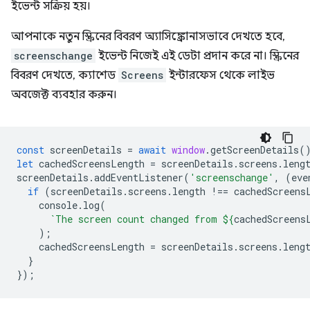
ইভেন্ট সক্রিয় হয়।
আপনাকে নতুন স্ক্রিনের বিবরণ অ্যাসিঙ্ক্রোনাসভাবে দেখতে হবে,
screenschange
ইভেন্ট নিজেই এই ডেটা প্রদান করে না। স্ক্রিনের
বিবরণ দেখতে, ক্যাশেড
Screens
ইন্টারফেস থেকে লাইভ
অবজেক্ট ব্যবহার করুন।
const
screenDetails
=
await
window
.
getScreenDetails
(
let
cachedScreensLength
=
screenDetails
.
screens
.
leng
screenDetails
.
addEventListener
(
'screenschange'
,
(
eve
if
(
screenDetails
.
screens
.
length
!==
cachedScreens
console
.
log
(
`The screen count changed from 
${
cachedScreens
);
cachedScreensLength
=
screenDetails
.
screens
.
leng
}
});