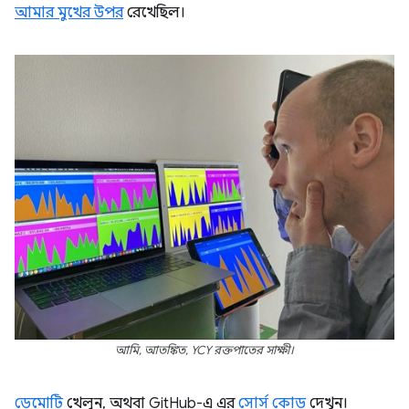
আমার মুখের উপর
রেখেছিল।
আমি, আতঙ্কিত, YCY রক্তপাতের সাক্ষী।
ডেমোটি
খেলুন, অথবা GitHub-এ এর
সোর্স কোড
দেখুন।