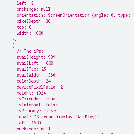
    left: 0
    onchange: null
    orientation: ScreenOrientation {angle: 0, type: 
    pixelDepth: 30
    top: 0
    width: 1680
  },
  {
    // The iPad
    availHeight: 999
    availLeft: 1680
    availTop: 25
    availWidth: 1366
    colorDepth: 24
    devicePixelRatio: 2
    height: 1024
    isExtended: true
    isInternal: false
    isPrimary: false
    label: "Sidecar Display (AirPlay)"
    left: 1680
    onchange: null