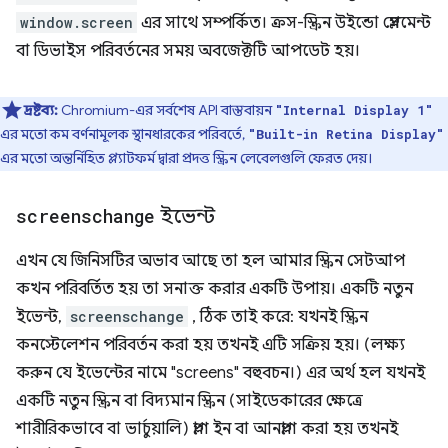
window.screen
এর সাথে সম্পর্কিত। ক্রস-স্ক্রিন উইন্ডো প্লেসমেন্ট
বা ডিভাইস পরিবর্তনের সময় অবজেক্টটি আপডেট হয়।
দ্রষ্টব্য:
Chromium-এর সর্বশেষ API বাস্তবায়ন
"Internal Display 1"
এর মতো কম বর্ণনামূলক স্থানধারকের পরিবর্তে,
"Built-in Retina Display"
এর মতো অন্তর্নিহিত প্ল্যাটফর্ম দ্বারা প্রদত্ত স্ক্রিন লেবেলগুলি ফেরত দেয়।
screenschange
ইভেন্ট
এখন যে জিনিসটির অভাব আছে তা হল আমার স্ক্রিন সেটআপ
কখন পরিবর্তিত হয় তা সনাক্ত করার একটি উপায়। একটি নতুন
ইভেন্ট,
screenschange
, ঠিক তাই করে: যখনই স্ক্রিন
কনস্টেলেশন পরিবর্তন করা হয় তখনই এটি সক্রিয় হয়। (লক্ষ্য
করুন যে ইভেন্টের নামে "screens" বহুবচন।) এর অর্থ হল যখনই
একটি নতুন স্ক্রিন বা বিদ্যমান স্ক্রিন (সাইডেকারের ক্ষেত্রে
শারীরিকভাবে বা ভার্চুয়ালি) প্লাগ ইন বা আনপ্লাগ করা হয় তখনই