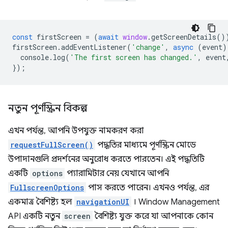
const
firstScreen
=
(
await
window
.
getScreenDetails
()
firstScreen
.
addEventListener
(
'change'
,
async
(
event
)
console
.
log
(
'The first screen has changed.'
,
event
});
নতুন পূর্ণস্ক্রিন বিকল্প
এখন পর্যন্ত, আপনি উপযুক্ত নামকরণ করা
requestFullScreen()
পদ্ধতির মাধ্যমে পূর্ণস্ক্রিন মোডে
উপাদানগুলি প্রদর্শনের অনুরোধ করতে পারতেন। এই পদ্ধতিটি
একটি
options
প্যারামিটার নেয় যেখানে আপনি
FullscreenOptions
পাস করতে পারেন। এখনও পর্যন্ত, এর
একমাত্র বৈশিষ্ট্য হল
navigationUI
। Window Management
API একটি নতুন
screen
বৈশিষ্ট্য যুক্ত করে যা আপনাকে কোন