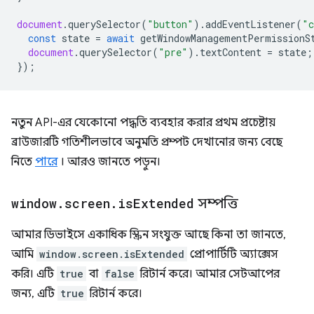
document
.
querySelector
(
"button"
).
addEventListener
(
"c
const
state
=
await
getWindowManagementPermissionS
document
.
querySelector
(
"pre"
).
textContent
=
state
;
});
নতুন API-এর যেকোনো পদ্ধতি ব্যবহার করার প্রথম প্রচেষ্টায়
ব্রাউজারটি গতিশীলভাবে অনুমতি প্রম্পট দেখানোর জন্য বেছে
নিতে
পারে
। আরও জানতে পড়ুন।
window
.
screen
.
is
Extended
সম্পত্তি
আমার ডিভাইসে একাধিক স্ক্রিন সংযুক্ত আছে কিনা তা জানতে,
আমি
window.screen.isExtended
প্রোপার্টিটি অ্যাক্সেস
করি। এটি
true
বা
false
রিটার্ন করে। আমার সেটআপের
জন্য, এটি
true
রিটার্ন করে।