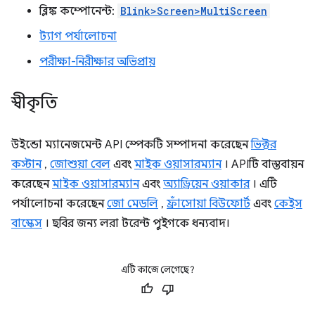
ব্লিঙ্ক কম্পোনেন্ট:
Blink>Screen>MultiScreen
ট্যাগ পর্যালোচনা
পরীক্ষা-নিরীক্ষার অভিপ্রায়
স্বীকৃতি
উইন্ডো ম্যানেজমেন্ট API স্পেকটি সম্পাদনা করেছেন
ভিক্টর
কস্টান
,
জোশুয়া বেল
এবং
মাইক ওয়াসারম্যান
। APIটি বাস্তবায়ন
করেছেন
মাইক ওয়াসারম্যান
এবং
অ্যাড্রিয়েন ওয়াকার
। এটি
পর্যালোচনা করেছেন
জো মেডলি
,
ফ্রাঁসোয়া বিউফোর্ট
এবং
কেইস
বাস্কেস
। ছবির জন্য লরা টরেন্ট পুইগকে ধন্যবাদ।
এটি কাজে লেগেছে?