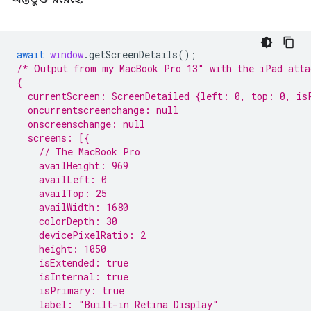
await
window
.
getScreenDetails
();
/* Output from my MacBook Pro 13″ with the iPad atta
{
  currentScreen: ScreenDetailed {left: 0, top: 0, is
  oncurrentscreenchange: null
  onscreenschange: null
  screens: [{
    // The MacBook Pro
    availHeight: 969
    availLeft: 0
    availTop: 25
    availWidth: 1680
    colorDepth: 30
    devicePixelRatio: 2
    height: 1050
    isExtended: true
    isInternal: true
    isPrimary: true
    label: "Built-in Retina Display"