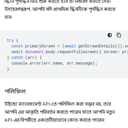
স্ক্রিনে পূর্ণস্ক্রিন ভিউ শুরু করতে হবে তা নির্ধারণ করতে দেয়।
উদাহরণস্বরূপ, আপনি যদি প্রাথমিক স্ক্রিনটিকে পূর্ণস্ক্রিন করতে
চান:
try
{
const
primaryScreen
=
(
await
getScreenDetails
()).
s
await
document
.
body
.
requestFullscreen
({
screen
:
pr
}
catch
(
err
)
{
console
.
error
(
err
.
name
,
err
.
message
);
}
পলিফিল
উইন্ডো ম্যানেজমেন্ট API-তে পলিফিল করা সম্ভব নয়, তবে
আপনি এর আকৃতি পরিবর্তন করতে পারেন যাতে আপনি নতুন
API-এর বিপরীতে একচেটিয়াভাবে কোড করতে পারেন: