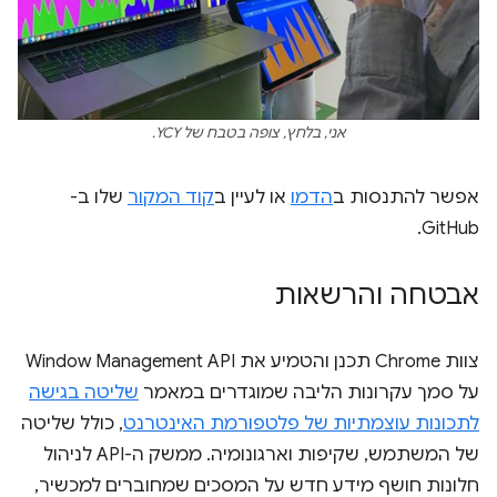
אני, בלחץ, צופה בטבח של YCY.
אפשר להתנסות ב
הדמו
או לעיין ב
קוד המקור
שלו ב-
GitHub.
אבטחה והרשאות
צוות Chrome תכנן והטמיע את Window Management API
על סמך עקרונות הליבה שמוגדרים במאמר
שליטה בגישה
לתכונות עוצמתיות של פלטפורמת האינטרנט
, כולל שליטה
של המשתמש, שקיפות וארגונומיה. ממשק ה-API לניהול
חלונות חושף מידע חדש על המסכים שמחוברים למכשיר,