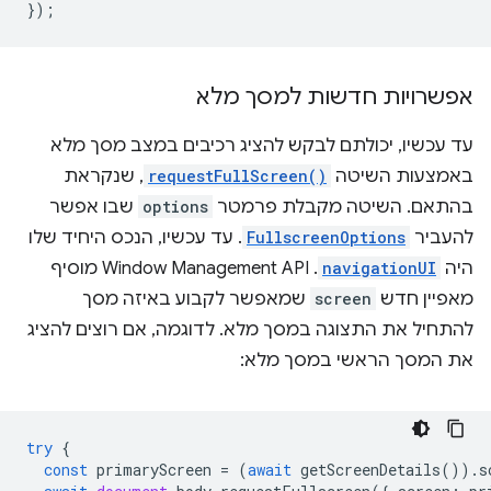
});
אפשרויות חדשות למסך מלא
עד עכשיו, יכולתם לבקש להציג רכיבים במצב מסך מלא
באמצעות השיטה
requestFullScreen()
, שנקראת
בהתאם. השיטה מקבלת פרמטר
options
שבו אפשר
להעביר
FullscreenOptions
. עד עכשיו, הנכס היחיד שלו
היה
navigationUI
. ‫Window Management API מוסיף
מאפיין חדש
screen
שמאפשר לקבוע באיזה מסך
להתחיל את התצוגה במסך מלא. לדוגמה, אם רוצים להציג
את המסך הראשי במסך מלא:
try
{
const
primaryScreen
=
(
await
getScreenDetails
()).
s