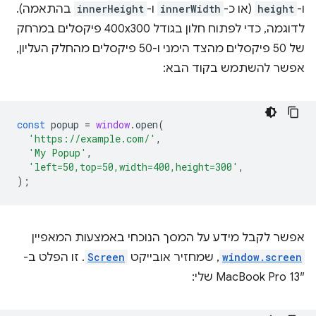
ו-
height
(או כ-
innerWidth
ו-
innerHeight
בהתאמה).
לדוגמה, כדי לפתוח חלון בגודל 400x300 פיקסלים במרחק
של 50 פיקסלים מהצד הימני ו-50 פיקסלים מהחלק העליון,
אפשר להשתמש בקוד הבא:
const
popup
=
window
.
open
(
'https://example.com/'
,
'My Popup'
,
'left=50,top=50,width=400,height=300'
,
);
אפשר לקבל מידע על המסך הנוכחי באמצעות המאפיין
window.screen
, שמחזיר אובייקט
Screen
. זו הפלט ב-
MacBook Pro 13″ שלי: