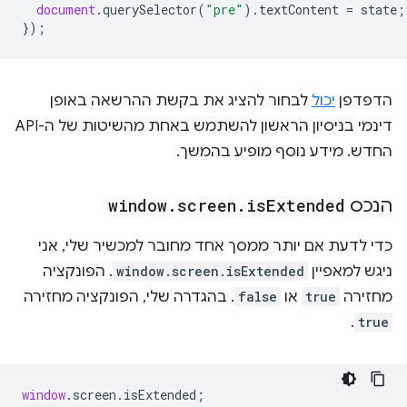
document
.
querySelector
(
"pre"
).
textContent
=
state
;
});
הדפדפן
יכול
לבחור להציג את בקשת ההרשאה באופן
דינמי בניסיון הראשון להשתמש באחת מהשיטות של ה-API
החדש. מידע נוסף מופיע בהמשך.
הנכס
Extended
is
.
screen
.
window
כדי לדעת אם יותר ממסך אחד מחובר למכשיר שלי, אני
ניגש למאפיין
window.screen.isExtended
. הפונקציה
מחזירה
true
או
false
. בהגדרה שלי, הפונקציה מחזירה
.
true
window
.
screen
.
isExtended
;