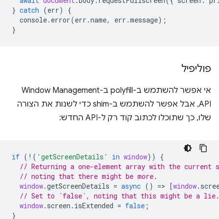
await
document
.
body
.
requestFullscreen
({
screen
:
pr
}
catch
(
err
)
{
console
.
error
(
err
.
name
,
err
.
message
);
}
פוליפיל
אי אפשר להשתמש ב-polyfill ב-Window Management
API, אבל אפשר להשתמש ב-shim כדי לשנות את הצורה
שלו, כך שתוכלו לכתוב קוד רק ל-API החדש:
if
(
!
(
'getScreenDetails'
in
window
))
{
// Returning a one-element array with the current 
// noting that there might be more.
window
.
getScreenDetails
=
async
()
=
>
[
window
.
scre
// Set to `false`, noting that this might be a lie
window
.
screen
.
isExtended
=
false
;
}