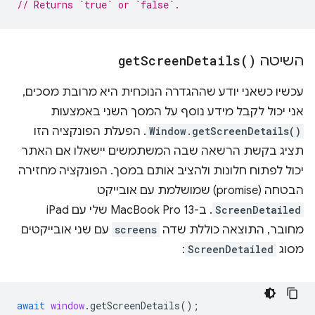
// Returns `true` or `false`.
השיטה
)
Details(
Screen
get
עכשיו כשאני יודע שההגדרה הנוכחית היא מרובת מסכים,
אני יכול לקבל מידע נוסף על המסך השני באמצעות
Window.getScreenDetails()
. הפעלת הפונקציה הזו
תציג בקשת הרשאה שבה המשתמשים יישאלו אם האתר
יכול לפתוח חלונות ולהציב אותם במסך. הפונקציה מחזירה
הבטחה (promise) שמושלמת עם אובייקט
ScreenDetailed
. ב-MacBook Pro 13 שלי עם iPad
מחובר, התוצאה כוללת שדה
screens
עם שני אובייקטים
מסוג
ScreenDetailed
:
await
window
.
getScreenDetails
();