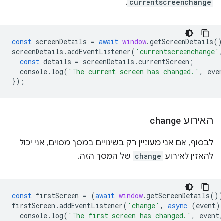
.
currentscreenchange
const
screenDetails
=
await
window
.
getScreenDetails
(
screenDetails
.
addEventListener
(
'currentscreenchange'
const
details
=
screenDetails
.
currentScreen
;
console
.
log
(
'The current screen has changed.'
,
eve
});
האירוע
change
לבסוף, אם אני מעוניין רק בשינויים במסך מסוים, אני יכול
להאזין לאירוע
change
של המסך הזה.
const
firstScreen
=
(
await
window
.
getScreenDetails
()
firstScreen
.
addEventListener
(
'change'
,
async
(
event
)
console
.
log
(
'The first screen has changed.'
,
event