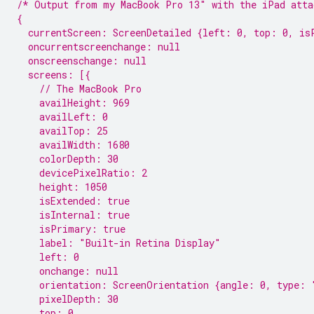
/* Output from my MacBook Pro 13″ with the iPad atta
{
  currentScreen: ScreenDetailed {left: 0, top: 0, is
  oncurrentscreenchange: null
  onscreenschange: null
  screens: [{
    // The MacBook Pro
    availHeight: 969
    availLeft: 0
    availTop: 25
    availWidth: 1680
    colorDepth: 30
    devicePixelRatio: 2
    height: 1050
    isExtended: true
    isInternal: true
    isPrimary: true
    label: "Built-in Retina Display"
    left: 0
    onchange: null
    orientation: ScreenOrientation {angle: 0, type: 
    pixelDepth: 30
    top: 0