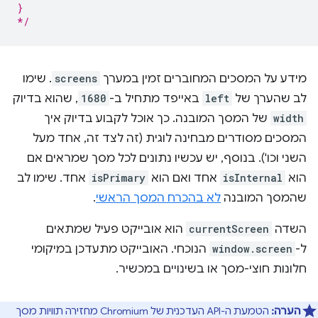
}
*/
מידע על המסכים המחוברים זמין במערך
screens
. שימו
לב שהערך של
left
באייפד מתחיל ב-
1680
, שהוא בדיוק
width
של המסך המובנה. כך אוכל לקבוע בדיוק איך
המסכים מסודרים מבחינה לוגית (זה לצד זה, אחד מעל
השני וכו'). בנוסף, יש עכשיו נתונים לכל מסך שמראים אם
הוא
isInternal
אחד ואם הוא
isPrimary
אחד. שימו לב
שהמסך המובנה
לא בהכרח המסך הראשי
.
השדה
currentScreen
הוא אובייקט פעיל שמתאים
ל-
window.screen
הנוכחי. האובייקט מתעדכן במיקומי
חלונות חוצי-מסך או בשינויים במכשיר.
הערה:
הטמעת ה-API העדכנית של Chromium מחזירה תוויות מסך