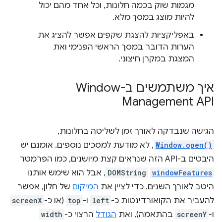
מגמות שוק בכמה חלונות, וכל אחד מהם יכול
להיות מוצג במסך מלא.
באפליקציות להצגת שקפים אפשר להציג את
הערות הדובר במסך הראשי הפנימי ואת
המצגת במקרן חיצוני.
איך משתמשים ב-Window
Management API
הגישה שנבדקה לאורך זמן לשליטה בחלונות,
Window.open()
, לא מודעת למסכים נוספים. אומנם יש
היבטים ב-API הזה שנראים קצת מיושנים, כמו הפרמטר
windowFeatures
DOMString
, אבל הוא שימש אותנו
היטב לאורך השנים. כדי לציין את
המיקום
של חלון, אפשר
להעביר את הקואורדינטות כ-
left
ו-
top
(או כ-
screenX
ו-
screenY
בהתאמה), ואת
הגודל
הרצוי כ-
width