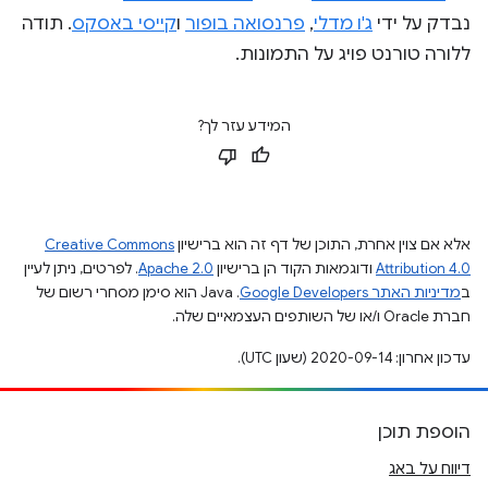
נבדק על ידי
ג'ו מדלי
,
פרנסואה בופור
ו
קייסי באסקס
. תודה
ללורה טורנט פויג על התמונות.
המידע עזר לך?
אלא אם צוין אחרת, התוכן של דף זה הוא ברישיון
Creative Commons
Attribution 4.0
ודוגמאות הקוד הן ברישיון
Apache 2.0
. לפרטים, ניתן לעיין
ב
מדיניות האתר Google Developers‏
.‏ Java הוא סימן מסחרי רשום של
חברת Oracle ו/או של השותפים העצמאיים שלה.
עדכון אחרון: 2020-09-14 (שעון UTC).
הוספת תוכן
דיווח על באג