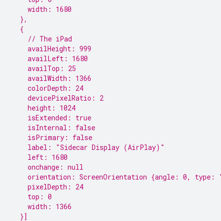
    width: 1680
  },
  {
    // The iPad
    availHeight: 999
    availLeft: 1680
    availTop: 25
    availWidth: 1366
    colorDepth: 24
    devicePixelRatio: 2
    height: 1024
    isExtended: true
    isInternal: false
    isPrimary: false
    label: "Sidecar Display (AirPlay)"
    left: 1680
    onchange: null
    orientation: ScreenOrientation {angle: 0, type: 
    pixelDepth: 24
    top: 0
    width: 1366
  }]