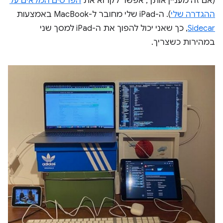
(אם זה מעניין אותך, אפשר לקרוא את
הפרטים המלאים על
ההגדרה שלי
). ה-iPad שלי מחובר ל-MacBook באמצעות
Sidecar
, כך שאני יכול להפוך את ה-iPad למסך שני
במהירות כשצריך.