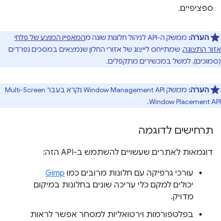
ספציפיים.
הערה:
ממשק ה-API לניהול חלונות שונה מ
המאפיין המוצע של פלחי
אזור התצוגה
, שמתייחס לייצוג של אזורי החלון שנמצאים במסכים נפרדים
(סמוכים), למשל במכשירים מתקפלים.
הערה:
ממשק Window Management API נקרא בעבר Multi-Screen
Window Placement API.
תרחישים לדוגמה
דוגמאות לאתרים שעשויים להשתמש ב-API הזה:
עורכי גרפיקה עם חלונות מרובים כמו
Gimp
יכולים למקם כלי עריכה שונים בחלונות במיקום
מדויק.
בפלטפורמות וירטואליות למסחר אפשר לראות