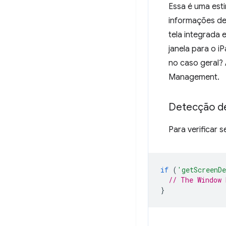
Essa é uma est
informações d
tela integrada 
janela para o i
no caso geral?
Management.
Detecção d
Para verificar
if
(
'getScreenD
// The Window 
}