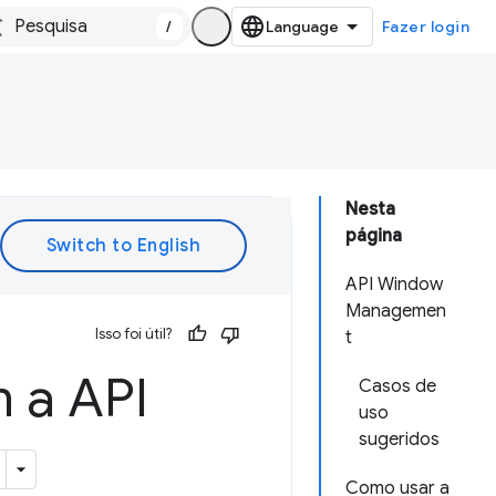
/
Fazer login
Nesta
página
API Window
Managemen
Isso foi útil?
t
m a API
Casos de
uso
sugeridos
Como usar a