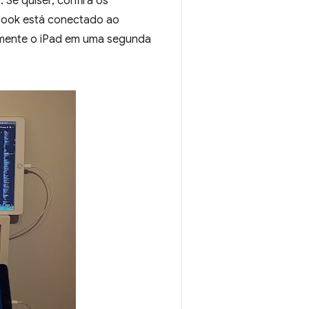
 Se quiser, confira os
Book está conectado ao
amente o iPad em uma segunda