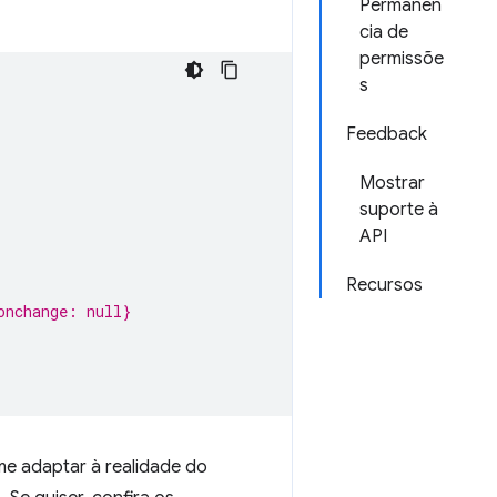
Permanên
cia de
permissõe
s
Feedback
Mostrar
suporte à
API
Recursos
onchange: null}
me adaptar à realidade do