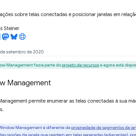
ções sobre telas conectadas e posicionar janelas em relação
 Steiner
4 de setembro de 2020
dow Management fazia parte do
projeto de recursos
e agora está dispo
ow Management
anagement permite enumerar as telas conectadas à sua máqu
s.
 Window Management é diferente da
propriedade de segmentos da jan
das regiões da janela que residem em telas separadas (adjacentes), por