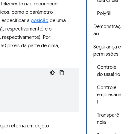
tela cheia
infelizmente não reconhece
aicos, como o parâmetro
Polyfill
 especificar a
posição
de uma
Demonstraç
Y
, respectivamente) e o
ão
, respectivamente). Por
 50 pixels da parte de cima,
Segurança e
permissões
Controle
do usuário
Controle
empresaria
l
Transparê
ncia
 que retorna um objeto