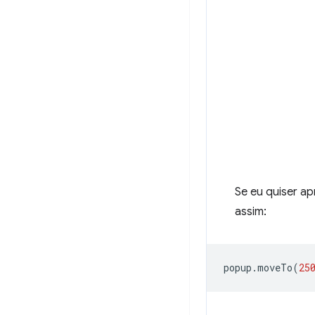
Se eu quiser ap
assim:
popup
.
moveTo
(
25