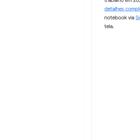
trabalho em 202
detalhes compl
notebook via
S
tela.