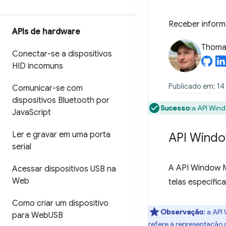
Receber informa
APIs de hardware
Thomas
Conectar-se a dispositivos
HID incomuns
Publicado em: 1
Comunicar-se com
dispositivos Bluetooth por
Sucesso
:a API Win
Java
Script
Ler e gravar em uma porta
API Wind
serial
A API Window M
Acessar dispositivos USB na
Web
telas específica
Como criar um dispositivo
Observação
:
a API
para Web
USB
refere à representação 