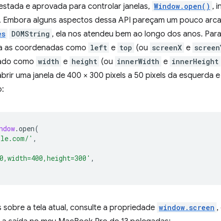
stada e aprovada para controlar janelas,
Window.open()
, 
is. Embora alguns aspectos dessa API pareçam um pouco arc
es
DOMString
, ela nos atendeu bem ao longo dos anos. Para
ita as coordenadas como
left
e
top
(ou
screenX
e
screen
ado como
width
e
height
(ou
innerWidth
e
innerHeight
brir uma janela de 400 × 300 pixels a 50 pixels da esquerda e
o:
ndow
.
open
(
ple.com/'
,
0,width=400,height=300'
,
 sobre a tela atual, consulte a propriedade
window.screen
,