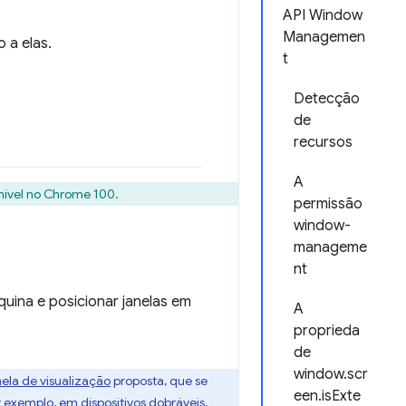
API Window
Managemen
 a elas.
t
Detecção
de
recursos
A
nível no Chrome 100.
permissão
window-
manageme
nt
ina e posicionar janelas em
A
proprieda
de
window.scr
ela de visualização
proposta, que se
een.isExte
 exemplo, em dispositivos dobráveis.