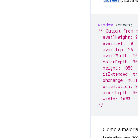
Screen
. Esta
window
.
screen
;
/* Output from 
  availHeight: 9
  availLeft: 0
  availTop: 25
  availWidth: 16
  colorDepth: 30
  height: 1050
  isExtended: tr
  onchange: null
  orientation: S
  pixelDepth: 30
  width: 1680
*/
Como a maioria