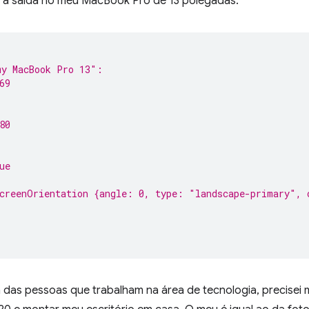
 é a saída no meu MacBook Pro de 13 polegadas:
my MacBook Pro 13″:
69
80
ue
creenOrientation {angle: 0, type: "landscape-primary", 
 das pessoas que trabalham na área de tecnologia, precisei 