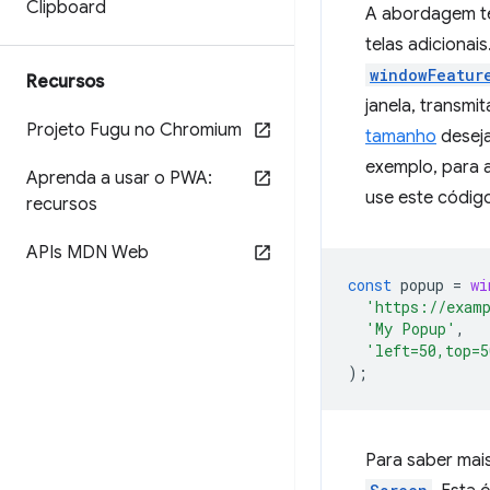
Clipboard
A abordagem te
telas adiciona
windowFeatur
Recursos
janela, transm
Projeto Fugu no Chromium
tamanho
desej
exemplo, para a
Aprenda a usar o PWA:
use este códig
recursos
APIs MDN Web
const
popup
=
wi
'https://exam
'My Popup'
,
'left=50,top=5
);
Para saber mais