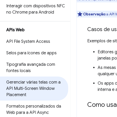
Interagir com dispositivos NFC
no Chrome para Android
Observação
:a API
Casos de us
APIs Web
Exemplos de si
API File System Access
Editores 
Selos para ícones de apps
janelas p
Tipografia avançada com
As mesas 
fontes locais
qualquer 
Gerenciar várias telas com a
Os apps d
API Multi-Screen Window
interna e
Placement
Como usa
Formatos personalizados da
Web para a API Async