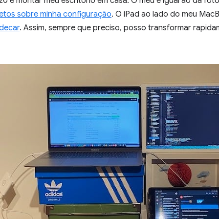
0 e montar meu escritório em casa. O meu é igual ao da foto.
etos sobre minha configuração
. O iPad ao lado do meu Mac
idecar
. Assim, sempre que preciso, posso transformar rapid