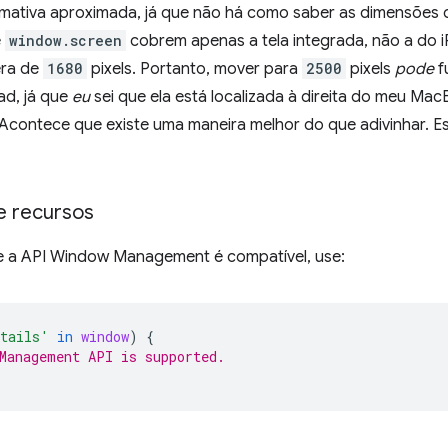
imativa aproximada, já que não há como saber as dimensões 
e
window.screen
cobrem apenas a tela integrada, não a do 
era de
1680
pixels. Portanto, mover para
2500
pixels
pode
f
Pad, já que
eu
sei que ela está localizada à direita do meu Ma
 Acontece que existe uma maneira melhor do que adivinhar. E
e recursos
 se a API Window Management é compatível, use:
etails'
in
window
)
{
Management API is supported.