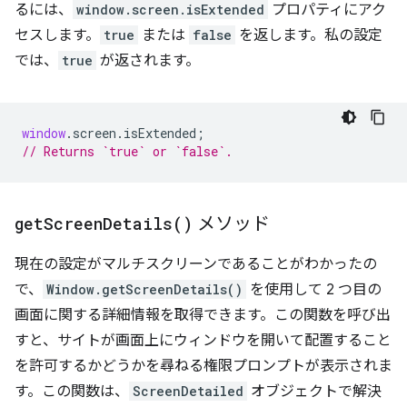
るには、
window.screen.isExtended
プロパティにアク
セスします。
true
または
false
を返します。私の設定
では、
true
が返されます。
window
.
screen
.
isExtended
;
// Returns `true` or `false`.
get
Screen
Details(
)
メソッド
現在の設定がマルチスクリーンであることがわかったの
で、
Window.getScreenDetails()
を使用して 2 つ目の
画面に関する詳細情報を取得できます。この関数を呼び出
すと、サイトが画面上にウィンドウを開いて配置すること
を許可するかどうかを尋ねる権限プロンプトが表示されま
す。この関数は、
ScreenDetailed
オブジェクトで解決