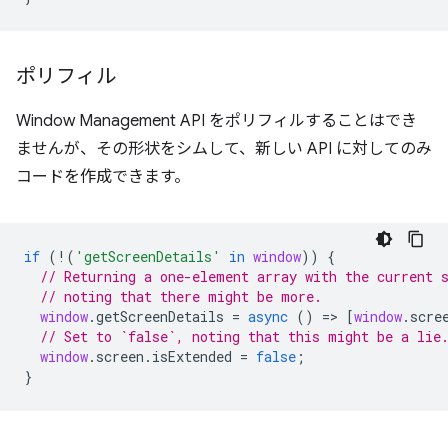
ポリフィル
Window Management API をポリフィルすることはでき
ませんが、その形状をシムして、新しい API に対してのみ
コードを作成できます。
if
(
!
(
'getScreenDetails'
in
window
))
{
// Returning a one-element array with the current 
// noting that there might be more.
window
.
getScreenDetails
=
async
()
=
>
[
window
.
scre
// Set to `false`, noting that this might be a lie
window
.
screen
.
isExtended
=
false
;
}