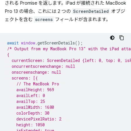
される Promise を返します。iPad が接続された MacBook
Pro 13 の場合、これには 2 つの
ScreenDetailed
オブジ
ェクトを含む
screens
フィールドが含まれます。
await
window
.
getScreenDetails
();
/* Output from my MacBook Pro 13″ with the iPad atta
{
  currentScreen: ScreenDetailed {left: 0, top: 0, is
  oncurrentscreenchange: null
  onscreenschange: null
  screens: [{
    // The MacBook Pro
    availHeight: 969
    availLeft: 0
    availTop: 25
    availWidth: 1680
    colorDepth: 30
    devicePixelRatio: 2
    height: 1050
    isExtended: true