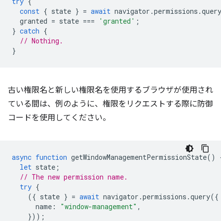
try
{
const
{
state
}
=
await
navigator
.
permissions
.
quer
granted
=
state
===
'granted'
;
}
catch
{
// Nothing.
}
古い権限名と新しい権限名を使用するブラウザが使用され
ている間は、例のように、権限をリクエストする際に防御
コードを使用してください。
async
function
getWindowManagementPermissionState
()
let
state
;
// The new permission name.
try
{
({
state
}
=
await
navigator
.
permissions
.
query
({
name
:
"window-management"
,
}));