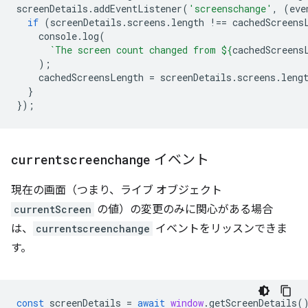
screenDetails
.
addEventListener
(
'screenschange'
,
(
eve
if
(
screenDetails
.
screens
.
length
!==
cachedScreens
console
.
log
(
`The screen count changed from 
${
cachedScreens
);
cachedScreensLength
=
screenDetails
.
screens
.
leng
}
});
currentscreenchange
イベント
現在の画面（つまり、ライブ オブジェクト
currentScreen
の値）の変更のみに関心がある場合
は、
currentscreenchange
イベントをリッスンできま
す。
const
screenDetails
=
await
window
.
getScreenDetails
(