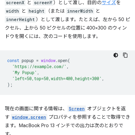
screenX
と
screenY
）として渡し、目的の
サイズ
を
width
と
height
（または
innerWidth
と
innerHeight
）として渡します。たとえば、左から 50 ピ
クセル、上から 50 ピクセルの位置に 400×300 のウィン
ドウを開くには、次のコードを使用します。
const
popup
=
window
.
open
(
'https://example.com/'
,
'My Popup'
,
'left=50,top=50,width=400,height=300'
,
);
現在の画面に関する情報は、
Screen
オブジェクトを返
す
window.screen
プロパティを参照することで取得でき
ます。MacBook Pro 13 インチでの出力は次のとおりで
す。