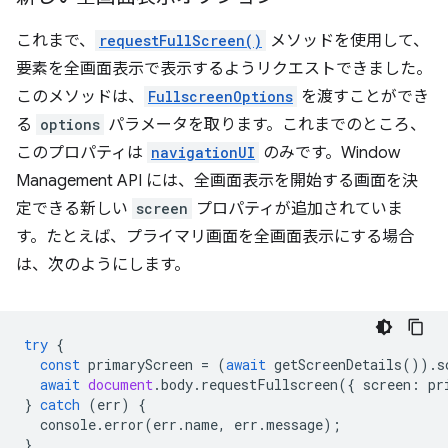
これまで、
requestFullScreen()
メソッドを使用して、
要素を全画面表示で表示するようリクエストできました。
このメソッドは、
FullscreenOptions
を渡すことができ
る
options
パラメータを取ります。これまでのところ、
このプロパティは
navigationUI
のみです。Window
Management API には、全画面表示を開始する画面を決
定できる新しい
screen
プロパティが追加されていま
す。たとえば、プライマリ画面を全画面表示にする場合
は、次のようにします。
try
{
const
primaryScreen
=
(
await
getScreenDetails
()).
s
await
document
.
body
.
requestFullscreen
({
screen
:
pr
}
catch
(
err
)
{
console
.
error
(
err
.
name
,
err
.
message
);
}