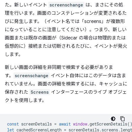
た。新しいイベント
screenschange
は、まさにその処
理を行います。画面のコンステレーションが変更されるた
びに発生します。（イベント名では「screens」が複数形
になっていることに注意してください）。つまり、新しい
画面または既存の画面が（Sidecar の場合は物理的または
仮想的に）接続または切断されるたびに、イベントが発火
します。
新しい画面の詳細を非同期で検索する必要がありま
す。
screenschange
イベント自体にはこのデータは含ま
れていません。画面の詳細を検索するには、キャッシュに
保存された
Screens
インターフェースのライブ オブジェ
クトを使用します。
const
screenDetails
=
await
window
.
getScreenDetails
(
let
cachedScreensLength
=
screenDetails
.
screens
.
leng