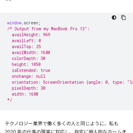
window
.
screen
;
/* Output from my MacBook Pro 13″:
  availHeight: 969
  availLeft: 0
  availTop: 25
  availWidth: 1680
  colorDepth: 30
  height: 1050
  isExtended: true
  onchange: null
  orientation: ScreenOrientation {angle: 0, type: "l
  pixelDepth: 30
  width: 1680
*/
テクノロジー業界で働く多くの人と同じように、私も
2020 年の仕事の現実に対応し、自宅に個人的なホームオ