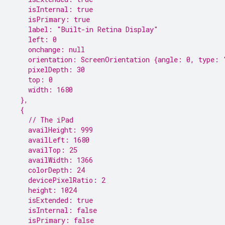
    isInternal: true
    isPrimary: true
    label: "Built-in Retina Display"
    left: 0
    onchange: null
    orientation: ScreenOrientation {angle: 0, type: 
    pixelDepth: 30
    top: 0
    width: 1680
  },
  {
    // The iPad
    availHeight: 999
    availLeft: 1680
    availTop: 25
    availWidth: 1366
    colorDepth: 24
    devicePixelRatio: 2
    height: 1024
    isExtended: true
    isInternal: false
    isPrimary: false