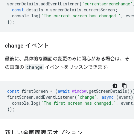
screenDetails
.
addEventListener
(
'currentscreenchange'
const
details
=
screenDetails
.
currentScreen
;
console
.
log
(
'The current screen has changed.'
,
eve
});
change
イベント
最後に、具体的な画面の変更のみに関心がある場合は、そ
の画面の
change
イベントをリッスンできます。
const
firstScreen
=
(
await
window
.
getScreenDetails
()
firstScreen
.
addEventListener
(
'change'
,
async
(
event
)
console
.
log
(
'The first screen has changed.'
,
event
});
新しい全画面表示オプション