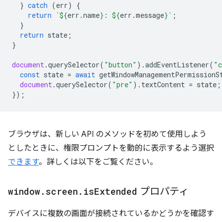
}
catch
(
err
)
{
return
`
${
err
.
name
}
: 
${
err
.
message
}
`
;
}
return
state
;
}
document
.
querySelector
(
"button"
).
addEventListener
(
"c
const
state
=
await
getWindowManagementPermissionS
document
.
querySelector
(
"pre"
).
textContent
=
state
;
});
ブラウザは、新しい API のメソッドを初めて使用しよう
としたときに、権限プロンプトを動的に表示するよう選択
できます
。詳しくは以下をご覧ください。
window
.
screen
.
is
Extended
プロパティ
デバイスに複数の画面が接続されているかどうかを確認す