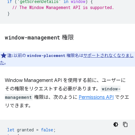
if
(
'getScreenDetails'
in
window
)
{
// The Window Management API is supported.
}
window-management
権限
注:
以前の
権限名は
サポートされなくなりまし
window-placement
た
。
Window Management API を使用する前に、ユーザーに
その権限をリクエストする必要があります。
window-
management
権限は、次のように
Permissions API
でクエ
リできます。
let
granted
=
false
;