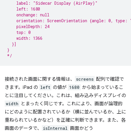
    label: "Sidecar Display (AirPlay)"
    left: 1680
    onchange: null
    orientation: ScreenOrientation {angle: 0, type: 
    pixelDepth: 24
    top: 0
    width: 1366
  }]
}
*/
接続された画面に関する情報は、
screens
配列で確認で
きます。iPad の
left
の値が
1680
から始まっているこ
とに注目してください。これは、組み込みディスプレイの
width
とまったく同じです。これにより、画面が論理的
にどのように配置されているか（横に並んでいるか、上に
重ねられているかなど）を正確に判断できます。また、各
画面のデータで、
isInternal
画面かどう