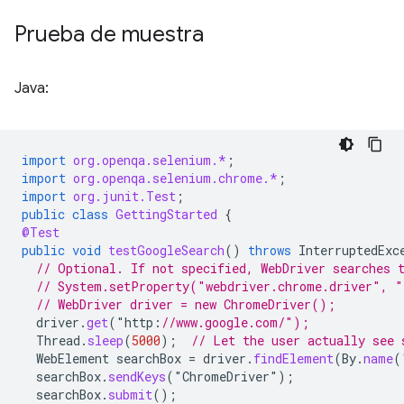
Prueba de muestra
Java:
import
org.openqa.selenium.*
;
import
org.openqa.selenium.chrome.*
;
import
org.junit.Test
;
public
class
GettingStarted
{
@Test
public
void
testGoogleSearch
()
throws
InterruptedExc
// Optional. If not specified, WebDriver searches 
// System.setProperty("webdriver.chrome.driver", "
// WebDriver driver = new ChromeDriver();
driver
.
get
(
"
http
:
//www.google.com/"); 
Thread
.
sleep
(
5000
);
// Let the user actually see 
WebElement
searchBox
=
driver
.
findElement
(
By
.
name
(
searchBox
.
sendKeys
(
"
ChromeDriver
"
);
searchBox
.
submit
();