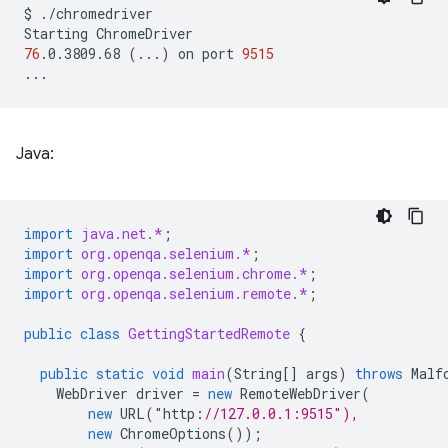
$
./chromedriver

Starting
76
.0.3809.68
(
...
)
on
port
9515
Java:
import
java.net.*
;
import
org.openqa.selenium.*
;
import
org.openqa.selenium.chrome.*
;
import
org.openqa.selenium.remote.*
;
public
class
GettingStartedRemote
{
public
static
void
main
(
String
[]
args
)
throws
Malf
WebDriver
driver
=
new
RemoteWebDriver
(
new
URL
(
"
http
:
//127.0.0.1:9515"),
new
ChromeOptions
());