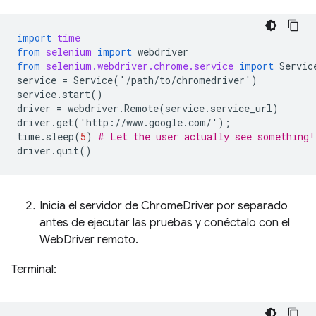
import
time
from
selenium
import
webdriver
from
selenium.webdriver.chrome.service
import
Servic
service
=
Service
(
'
/
path
/
to
/
chromedriver
'
)
service
.
start
()
driver
=
webdriver
.
Remote
(
service
.
service_url
)
driver
.
get
(
'
http
:
//
www
.
google
.
com
/
'
);
time
.
sleep
(
5
)
# Let the user actually see something!
driver
.
quit
()
Inicia el servidor de ChromeDriver por separado
antes de ejecutar las pruebas y conéctalo con el
WebDriver remoto.
Terminal: