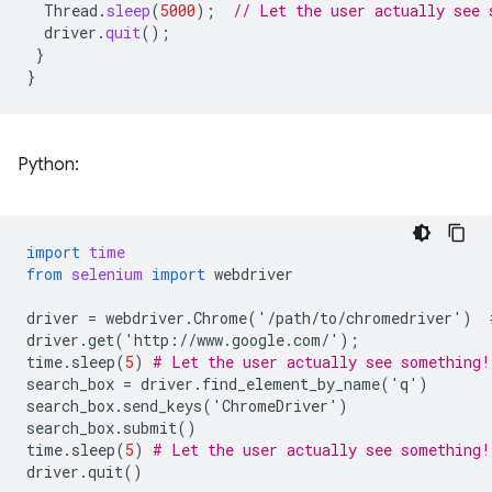
Thread
.
sleep
(
5000
);
// Let the user actually see 
driver
.
quit
();
}
}
Python:
import
time
from
selenium
import
webdriver
driver
=
webdriver
.
Chrome
(
'
/
path
/
to
/
chromedriver
'
)
driver
.
get
(
'
http
:
//
www
.
google
.
com
/
'
);
time
.
sleep
(
5
)
# Let the user actually see something!
search_box
=
driver
.
find_element_by_name
(
'
q
'
)
search_box
.
send_keys
(
'
ChromeDriver
'
)
search_box
.
submit
()
time
.
sleep
(
5
)
# Let the user actually see something!
driver
.
quit
()