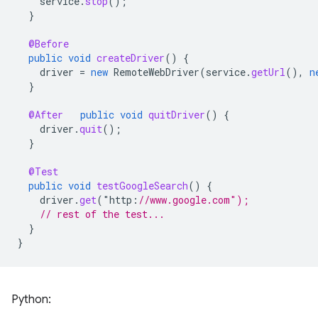
service
.
stop
();
}
@Before
public
void
createDriver
()
{
driver
=
new
RemoteWebDriver
(
service
.
getUrl
(),
n
}
@After
public
void
quitDriver
()
{
driver
.
quit
();
}
@Test
public
void
testGoogleSearch
()
{
driver
.
get
(
"
http
:
//www.google.com");
// rest of the test...
}
}
Python: