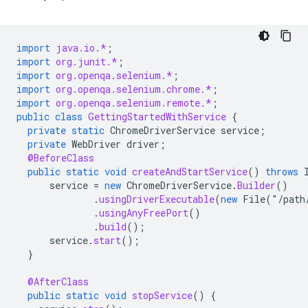
import
java.io.*
;
import
org.junit.*
;
import
org.openqa.selenium.*
;
import
org.openqa.selenium.chrome.*
;
import
org.openqa.selenium.remote.*
;
public
class
GettingStartedWithService
{
private
static
ChromeDriverService
service
;
private
WebDriver
driver
;
@BeforeClass
public
static
void
createAndStartService
()
throws
service
=
new
ChromeDriverService
.
Builder
()
.
usingDriverExecutable
(
new
File
(
"
/
path
.
usingAnyFreePort
()
.
build
();
service
.
start
();
}
@AfterClass
public
static
void
stopService
()
{