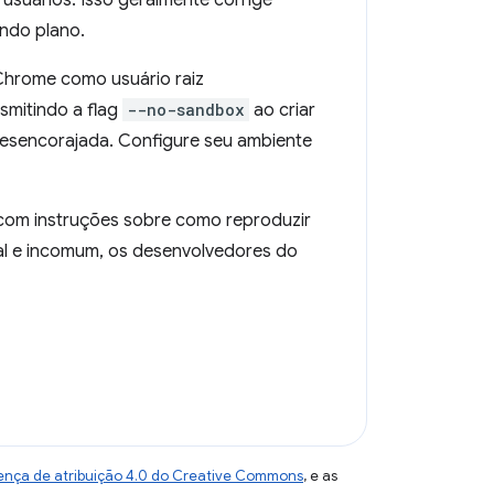
usuários. Isso geralmente corrige
ndo plano.
Chrome como usuário raiz
smitindo a flag
--no-sandbox
ao criar
desencorajada. Configure seu ambiente
com instruções sobre como reproduzir
al e incomum, os desenvolvedores do
ença de atribuição 4.0 do Creative Commons
, e as