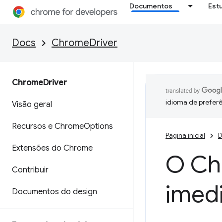
Documentos
Est
Docs
ChromeDriver
Chrome
Driver
idioma de preferê
Visão geral
Recursos e Chrome
Options
Página inicial
D
Extensões do Chrome
O Chr
Contribuir
imed
Documentos do design