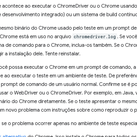
e acontece ao executar o ChromeDriver ou o Chrome usando u
 desenvolvimento integrado) ou um sistema de build contínuo
o mesmo binário do Chrome usado pelo teste em um prompt d
o Chrome está em uso no arquivo
chromedriver.log
. Se voc
inha de comando para o Chrome, inclua-os também. Se o Chro
ir a instalação dele. Tente reinstalar.
cê possa executar o Chrome em um prompt de comando, a p
 ao executar o teste em um ambiente de teste. De preferência,
 prompt de comando de um usuário normal. Confirme se é pos
 usar o WebDriver ou o ChromeDriver. Por exemplo, em Java, 
 binário do Chrome diretamente. Se o teste apresentar o m
e um novo problema com instruções sobre como reproduzir o 
 se o problema ocorrer apenas no ambiente de teste especia