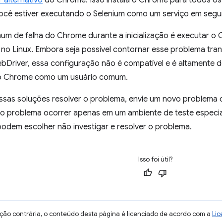
r alternativo
do Chrome. Isso instala o Chrome para todos os 
ocê estiver executando o Selenium como um serviço em segu
m de falha do Chrome durante a inicialização é executar o 
 no Linux. Embora seja possível contornar esse problema tran
bDriver, essa configuração não é compatível e é altamente 
 o Chrome como um usuário comum.
sas soluções resolver o problema, envie um novo problema 
 o problema ocorrer apenas em um ambiente de teste especi
odem escolher não investigar e resolver o problema.
Isso foi útil?
ção contrária, o conteúdo desta página é licenciado de acordo com a
Lic