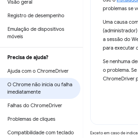
Use o
instalado
Visão geral
problemas se v
Registro de desempenho
Uma causa comu
Emulação de dispositivos
(administrador)
móveis
a sessão do We
para executar
Precisa de ajuda?
Se nenhuma des
o problema. Se
Ajuda com o Chrome
Driver
ChromeDriver p
O Chrome não inicia ou falha
imediatamente
Falhas do Chrome
Driver
Problemas de cliques
Compatibilidade com teclado
Exceto em caso de indica