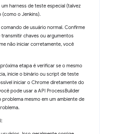
m harness de teste especial (talvez
 (como o Jenkins).
e comando de usuário normal. Confirme
ê transmitir chaves ou argumentos
me não iniciar corretamente, você
róxima etapa é verificar se o mesmo
 inicie o binário ou script de teste
sível iniciar o Chrome diretamente do
você pode usar a API ProcessBuilder
esmo problema mesmo em um ambiente de
problema.
l: