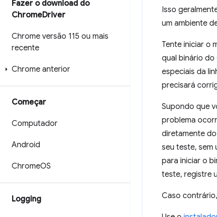
Fazer o download do
Isso geralment
Chrome
Driver
um ambiente de
Chrome versão 115 ou mais
Tente iniciar 
recente
qual binário d
Chrome anterior
especiais da l
precisará corrig
Começar
Supondo que vo
problema ocorre
Computador
diretamente do
Android
seu teste, sem
para iniciar o
Chrome
OS
teste, registr
Caso contrário,
Logging