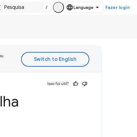
/
Fazer login
eu
Isso foi útil?
lha